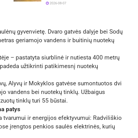
2026-08-07
iaulėnų gyvenvietę. Dvaro gatvės dalyje bei Sodų
metras geriamojo vandens ir buitinių nuotekų
tėje – pastatyta siurblinė ir nutiesta 400 metrų
padeda užtikrinti patikimesnį nuotekų
evų, Alyvų ir Mokyklos gatvėse sumontuotos dvi
ojo vandens bei nuotekų tinklų. Užbaigus
zuotų tinklų turi 55 būstai.
na patys
a tvarumui ir energijos efektyvumui: Radviliškio
ose įrengtos penkios saulės elektrinės, kurių