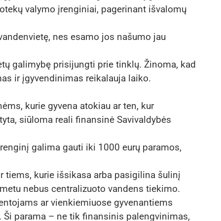
otekų valymo įrenginiai, pagerinant išvalomų
 vandenvietę, nes esamo jos našumo jau
tų galimybę prisijungti prie tinklų. Žinoma, kad
as ir įgyvendinimas reikalauja laiko.
onėms, kurie gyvena atokiau ar ten, kur
tyta, siūloma reali finansinė Savivaldybės
įrenginį galima gauti iki 1000 eurų paramos,
 tiems, kurie išsikasa arba pasigilina šulinį
iu metu nebus centralizuoto vandens tiekimo.
ventojams ar vienkiemiuose gyvenantiems
 Ši parama – ne tik finansinis palengvinimas,