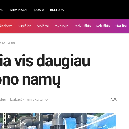
AS
KRIMINALAI
ĮDOMU
KULTŪRA
šiadorys
Kupiškis
Molėtai
Pakruojis
Radviliškis
Rokiškis
Šiauliai
ajono namų
a vis daugiau
jono namų
A
škis
Laikas: 4 min skaitymo
A