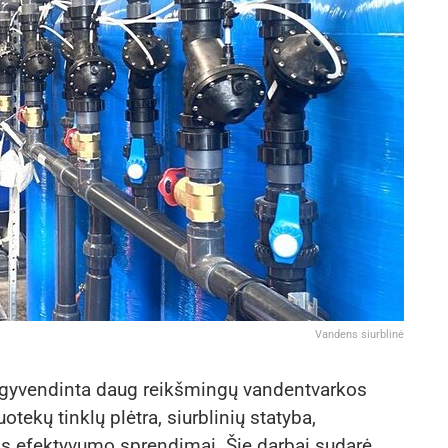
Vandens siurblinė
 įgyvendinta daug reikšmingų vandentvarkos
otekų tinklų plėtra, siurblinių statyba,
s efektyvumo sprendimai. Šie darbai sudarė