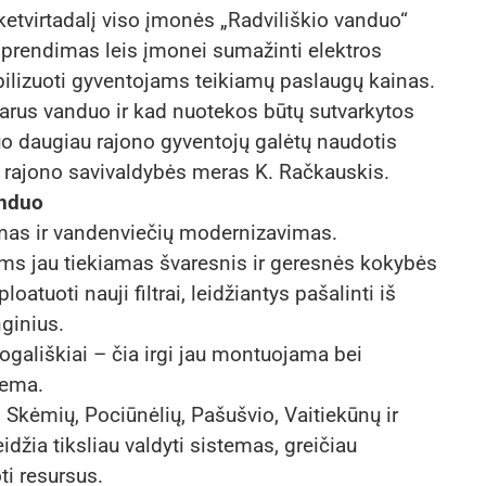
etvirtadalį viso įmonės „Radviliškio vanduo“
 sprendimas leis įmonei sumažinti elektros
bilizuoti gyventojams teikiamų paslaugų kainas.
us vanduo ir kad nuotekos būtų sutvarkytos
o daugiau rajono gyventojų galėtų naudotis
 rajono savivaldybės meras K. Račkauskis.
anduo
imas ir vandenviečių modernizavimas.
jams jau tiekiamas švaresnis ir geresnės kokybės
atuoti nauji filtrai, leidžiantys pašalinti iš
ginius.
ogališkiai – čia irgi jau montuojama bei
tema.
Skėmių, Pociūnėlių, Pašušvio, Vaitiekūnų ir
džia tiksliau valdyti sistemas, greičiau
ti resursus.