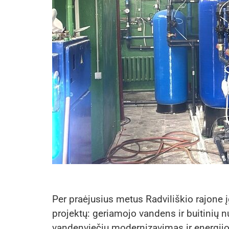
Per praėjusius metus Radviliškio rajone
projektų: geriamojo vandens ir buitinių nu
vandenviečių modernizavimas ir energijo