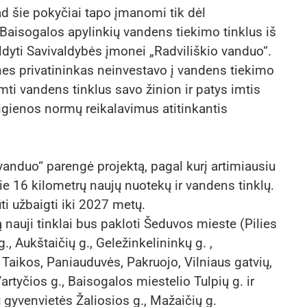
d šie pokyčiai tapo įmanomi tik dėl
Baisogalos apylinkių vandens tiekimo tinklus iš
aldyti Savivaldybės įmonei „Radviliškio vanduo“.
 nes privatininkas neinvestavo į vandens tiekimo
mti vandens tinklus savo žinion ir patys imtis
gienos normų reikalavimus atitinkantis
vanduo“ parengė projektą, pagal kurį artimiausiu
e 16 kilometrų naujų nuotekų ir vandens tinklų.
ūti užbaigti iki 2027 metų.
nauji tinklai bus pakloti Šeduvos mieste (Pilies
., Aukštaičių g., Geležinkelininkų g. ,
, Taikos, Paniauduvės, Pakruojo, Vilniaus gatvių,
artyčios g., Baisogalos miestelio Tulpių g. ir
gyvenvietės Žaliosios g., Mažaičių g.