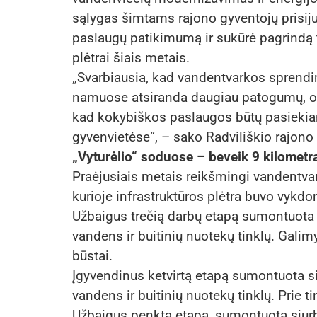
sąlygas šimtams rajono gyventojų prisiju
paslaugų patikimumą ir sukūrė pagrindą 
plėtrai šiais metais.
„Svarbiausia, kad vandentvarkos sprendi
namuose atsiranda daugiau patogumų, o 
kad kokybiškos paslaugos būtų pasiekiamo
gyvenvietėse“, – sako Radviliškio rajon
„Vyturėlio“ soduose – beveik 9 kilometra
Praėjusiais metais reikšmingi vandentvark
kurioje infrastruktūros plėtra buvo vykd
Užbaigus trečią darbų etapą sumontuota 
vandens ir buitinių nuotekų tinklų. Galimyb
būstai.
Įgyvendinus ketvirtą etapą sumontuota si
vandens ir buitinių nuotekų tinklų. Prie ti
Užbaigus penktą etapą, sumontuota siurb