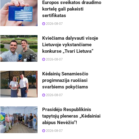
Europos sveikatos draudimo
kortelę gali pakeisti
sertifikatas
2026-08-07
Kviečiama dalyvauti visoje
Lietuvoje vykstančiame
konkurse „Tvari Lietuva“
2026-08-07
Kėdainių Senamiesčio
progimnazija ruošiasi
svarbiems pokyčiams
2026-08-07
Prasidėjo Respublikinis
tapytojų pleneras „Kėdainiai
abipus Nevėžio“!
2026-08-07