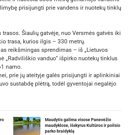
alimybę prisijungti prie vandens ir nuotekų tinklų
 trasos. Šiaulių gatvėje, nuo Versmės gatvės iki
o trasa, kurios ilgis – 330 metrų.
ienas reikšmingas sprendimas – iš „Lietuvos
ė „Radviliškio vanduo“ išpirko nuotekų tinklus
 61 namo.
 prie jų ateityje galės prisijungti ir aplinkiniai
buvo sustabdę plėtrą, todėl gyventojai negalėjo
ro
Maudytis galima visose Panevėžio
maudyklose, išskyrus Kultūros ir poilsio
parko braidyklą