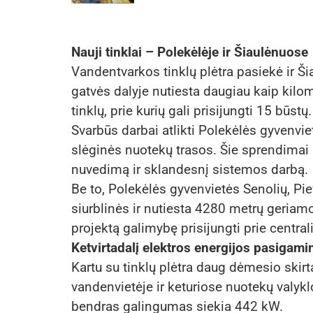
Nauji tinklai – Polekėlėje ir Šiaulėnuose
Vandentvarkos tinklų plėtra pasiekė ir Š
gatvės dalyje nutiesta daugiau kaip kilo
tinklų, prie kurių gali prisijungti 15 būstų.
Svarbūs darbai atlikti Polekėlės gyvenvie
slėginės nuotekų trasos. Šie sprendimai 
nuvedimą ir sklandesnį sistemos darbą.
Be to, Polekėlės gyvenvietės Senolių, Pi
siurblinės ir nutiesta 4280 metrų geriam
projektą galimybę prisijungti prie centrali
Ketvirtadalį elektros energijos pasigami
Kartu su tinklų plėtra daug dėmesio skirt
vandenvietėje ir keturiose nuotekų valykl
bendras galingumas siekia 442 kW.