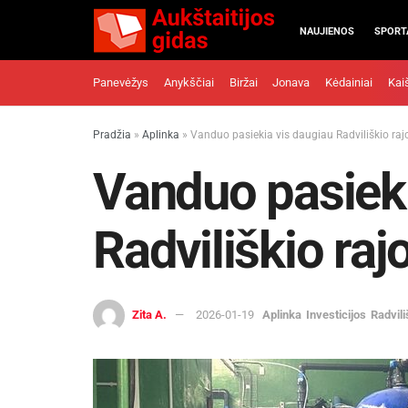
NAUJIENOS
SPORT
Panevėžys
Anykščiai
Biržai
Jonava
Kėdainiai
Kai
Pradžia
»
Aplinka
»
Vanduo pasiekia vis daugiau Radviliškio r
Vanduo pasieki
Radviliškio ra
Zita A.
2026-01-19
Aplinka
Investicijos
Radvili