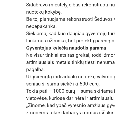
Sidabravo miestelyje bus rekonstruoti nu
nuotekų kokybę.
Be to, planuojama rekonstruoti Šeduvos
nebepakanka.
Siekiama, kad kuo daugiau gyventojų turė
laukimas užtrunka, bet projektų parengim
Gyventojus kviečia naudotis parama
Ne visur tinklai atsiras greitai, todėl žm
artimiausiais metais tinklų tiesti nenuma
pagalba.
Už įsirengtą individualų nuotekų valymo 
seniau ši suma siekė iki 600 eurų.
Tokia pati – 1000 eurų – suma skiriama ir
vietovėse, kuriose dar nėra ir artimiaus
„Žinome, kad ypač vyresnio amžiaus gy
žmonėms tokie darbai yra rimtas iššūkis.