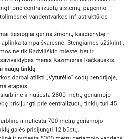
ngti prie centralizuotų sistemų, pagerino
tolimesnei vandentvarkos infrastruktūros
mai tiesiogiai gerina žmonių kasdienybę –
aplinka tampa švaresnė. Stengiamės užtikrinti,
s ne tik Radviliškio mieste, bet ir
o savivaldybės meras Kazimieras Račkauskis.
i naujų tinklų
os darbai atlikti „Vyturėlio“ sodų bendrijoje,
oma etapais.
siurblinė ir nutiesta 2800 metrų geriamojo
ę prisijungti prie centralizuotų tinklų turi 45
urblinė ir nutiesta 700 metrų geriamojo
nklų galės prisijungti 12 būstų.
linė ir nutiesta 5300 metrų geriamojo vandens