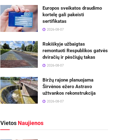
Europos sveikatos draudimo
kortelę gali pakeisti
sertifikatas
2026-08-07
Rokiškyje užbaigtas
remontuoti Respublikos gatvės
dviračių ir pėsčiųjų takas
2026-08-07
Biržų rajone planuojama
Širvėnos ežero Astravo
užtvankos rekonstrukcija
2026-08-07
Vietos
Naujienos