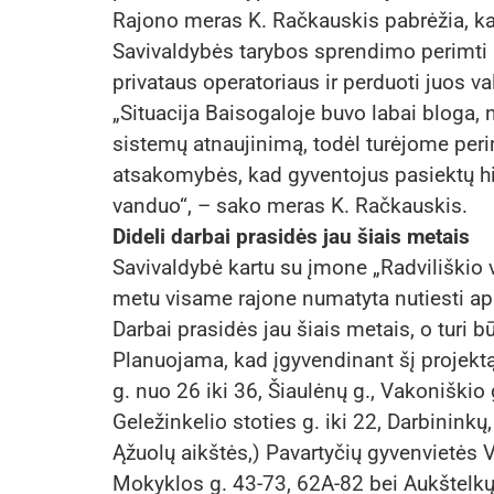
Rajono meras K. Račkauskis pabrėžia, ka
Savivaldybės tarybos sprendimo perimti 
privataus operatoriaus ir perduoti juos v
„Situacija Baisogaloje buvo labai bloga,
sistemų atnaujinimą, todėl turėjome peri
atsakomybės, kad gyventojus pasiektų hi
vanduo“, – sako meras K. Račkauskis.
Dideli darbai prasidės jau šiais metais
Savivaldybė kartu su įmone „Radviliškio 
metu visame rajone numatyta nutiesti api
Darbai prasidės jau šiais metais, o turi b
Planuojama, kad įgyvendinant šį projektą 
g. nuo 26 iki 36, Šiaulėnų g., Vakoniškio g
Geležinkelio stoties g. iki 22, Darbininkų
Ąžuolų aikštės,) Pavartyčių gyvenvietės V
Mokyklos g. 43-73, 62A-82 bei Aukštelkų 