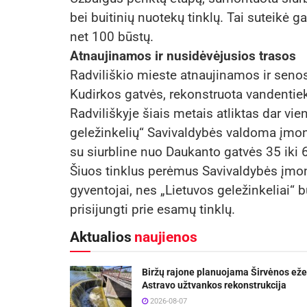
bei buitinių nuotekų tinklų. Tai suteikė g
net 100 būstų.
Atnaujinamos ir nusidėvėjusios trasos
Radviliškio mieste atnaujinamos ir senos
Kudirkos gatvės, rekonstruota vandentieki
Radviliškyje šiais metais atliktas dar v
geležinkelių“ Savivaldybės valdoma įmon
su siurbline nuo Daukanto gatvės 35 iki
Šiuos tinklus perėmus Savivaldybės įmonei,
gyventojai, nes „Lietuvos geležinkeliai“ 
prisijungti prie esamų tinklų.
Aktualios
naujienos
Biržų rajone planuojama Širvėnos eže
Astravo užtvankos rekonstrukcija
2026-08-07