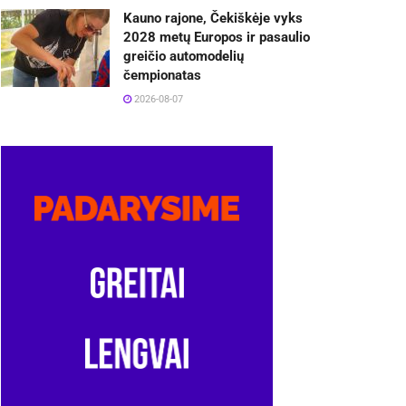
Kauno rajone, Čekiškėje vyks
2028 metų Europos ir pasaulio
greičio automodelių
čempionatas
2026-08-07