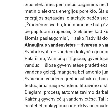
Šios elektrinės per metus pagamins net k
metinio elektros energijos poreikio. Šis
energijos sąnaudas, o ateityje padės sta
„Žmonėms svarbu, kad namuose būtų švar
be papildomų rūpesčių. Siekiame, kad ku
šiomis paslaugomis“, – sako Radviliškio
Atnaujinus vandenvietes – švaresnis v
Svarbi kryptis – vandens kokybės gerin
Pakiršinio, Vainiūnų ir Ilguočių gyvento
vanduo – šiose gyvenvietėse pradėti eksplo
vandens geležį, manganą bei amonio jun
Švaresnio vandens greitai sulauks ir bais
testuojama nauja vandens filtravimo sis
Diegiami procesų automatizavimo darbai 
Kairėnų gyvenviečių vandenvietėse. Tai lei
pastebėti nukrypimus ir efektyviau naudo