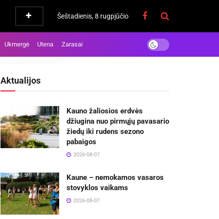
Šeštadienis, 8 rugpjūčio
Ukmergė
Utena
Zarasai
Aktualijos
Kauno žaliosios erdvės
džiugina nuo pirmųjų pavasario
žiedų iki rudens sezono
pabaigos
2026-08-07
Kaune – nemokamos vasaros
stovyklos vaikams
2026-08-07