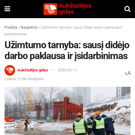
Pradžia
»
Naujienos
»
Užimtumo tarnyba: sausį didėjo darbo paklausa ir
įsidarbinimas
Užimtumo tarnyba: sausį didėjo
darbo paklausa ir įsidarbinimas
Aukštaitijos gidas
2025-02-11
A
A
Laikas: 2 min skaitymo