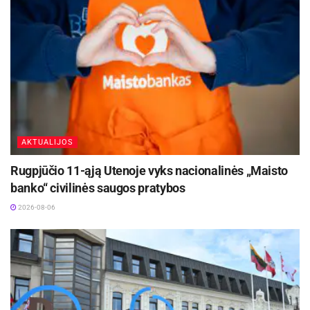
Čiurlionio kūrinių temų. Konkrečių miestų ir datų,
kada virtualios realybės patirtis atkeliaus į
kiekvieną iš daugiau kaip 60 Lietuvos miestų ir
miestelių, ieškoti galima
čia
.
Aktualios
naujienos
Europos sveikatos draudimo kortelę gali pakeisti
AKTUALIJOS
sertifikatas
2026-08-07
Rugpjūčio 11-ąją Utenoje vyks nacionalinės „Maisto
banko“ civilinės saugos pratybos
Kviečiama dalyvauti visoje Lietuvoje
vykstančiame konkurse „Tvari Lietuva“
2026-08-06
2026-08-07