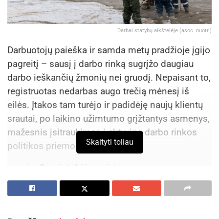
Darbai statybų aikštelėje (asoc. nuotr.)
Darbuotojų paieška ir samda metų pradžioje įgijo
pagreitį – sausį į darbo rinką sugrįžo daugiau
darbo ieškančių žmonių nei gruodį. Nepaisant to,
registruotas nedarbas augo trečią mėnesį iš
eilės. Įtakos tam turėjo ir padidėję naujų klientų
srautai, po laikino užimtumo grįžtantys asmenys,
mažesnis įsitraukimas į aktyvios darbo rinkos
Skaityti toliau
politikos priemones.
„Sausį stebėjome intensyvesnę
situaciją – darbdaviai įregistravo
daugiau laisvų darbo vietų, o darbo
ieškantys žmonės buvo aktyvesni. Tai
rodo, kad rinkos stabilumas išlieka