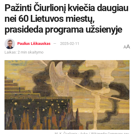
Pažinti Čiurlionį kviečia daugiau
nei 60 Lietuvos miestų,
prasideda programa užsienyje
Paulius Liškauskas
2025-02-11
A
A
Laikas: 2 min skaitymo
M. K. Čiurlionis - Auka / Wikimedia Commons pav.