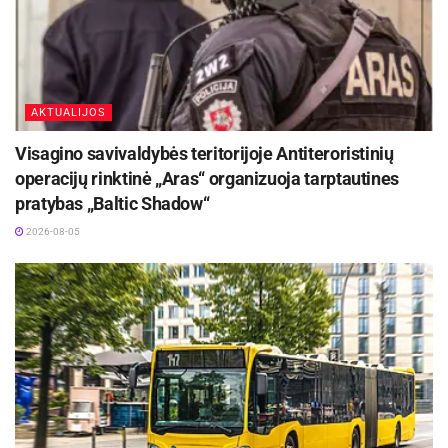
AKTUALIJOS
Visagino savivaldybės teritorijoje Antiteroristinių
operacijų rinktinė „Aras“ organizuoja tarptautines
Aktualios
naujienos
pratybas „Baltic Shadow“
2026-08-05
Europos sveikatos draudimo kortelę gali pakeisti
sertifikatas
2026-08-07
Kėdainių Senamiesčio progimnazija ruošiasi
svarbiems pokyčiams
2026-08-07