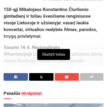
150-ąjį Mikalojaus Konstantino Čiurlionio
gimtadienį ir toliau švenčiame renginiuose
visoje Lietuvoje ir užsienyje: vasarį laukia
koncertai, virtualios realybės filmas, parodos,
knygų pristatymai.
Vasario 16 d. Nacionalinėje
filharmonijoje
Lietuvos valstybės atkūrimo dieną
Skaityti toliau
minės Modesto Pitrėno ir Luko Geniušo
rengiama koncertine programa „Dedikacija
Lietuvai“, kartu su Lietuvos nacionaliniu
simfoniniu orkestru ir choru „Vilnius“.
Programoje išgirsime Monikos Pleškytės, Ievos
Panašūs
straipsniai
Prudnikovaitės, Tomo Pavilionio, Tado Girininko
balsus, iškiliausio lietuvių kompozitoriaus