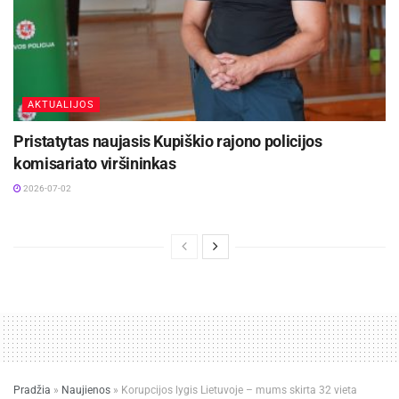
AKTUALIJOS
Pristatytas naujasis Kupiškio rajono policijos
komisariato viršininkas
2026-07-02
Pradžia
»
Naujienos
»
Korupcijos lygis Lietuvoje – mums skirta 32 vieta