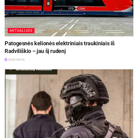
AKTUALIJOS
Patogesnės kelionės elektriniais traukiniais iš
Radviliškio – jau šį rudenį
2026-08-05