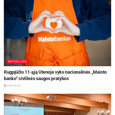
realių pokyčių įgyvendinimo“, – sakė „Transparency
International“ Lietuvos skyriaus vadovė Ingrida
Kalinauskienė.
AKTUALIJOS
Rugpjūčio 11-ąją Utenoje vyks nacionalinės „Maisto
banko“ civilinės saugos pratybos
2026-08-06
TI KSI yra vienas garsiausių pasaulyje korupcijos suvokimo
tyrimų, parodantis, kaip įvairioms pasaulio valstybėms
pavyksta kontroliuoti korupciją. Esama padėtis įvertinama
konkrečiu skaičiumi šimto balų skalėje nuo 0 iki 100,