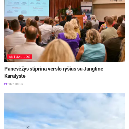
kurioje 0 reiškia labai korumpuotą, o 100 – visiškai
nekorumpuotą valstybę. Korupcijos mastą viešajame ir
politikos sektoriuose vertina įvairių sričių ekspertai ir verslo
lyderiai.
TILS atkreipia dėmesį, jog Nacionalinėje darbotvarkėje
korupcijos prevencijos klausimais 2022–2033 metais yra
nurodomas siekis 2033 m. Lietuvai KSI vertinime turėti 74
balus.
AKTUALIJOS
Panevėžys stiprina verslo ryšius su Jungtine
Karalyste
2026-08-06