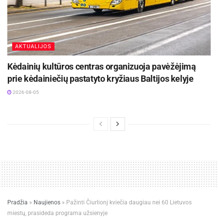
AKTUALIJOS
Kėdainių kultūros centras organizuoja pavėžėjimą
prie kėdainiečių pastatyto kryžiaus Baltijos kelyje
2026-08-05
Pradžia
»
Naujienos
»
Pažinti Čiurlionį kviečia daugiau nei 60 Lietuvos
miestų, prasideda programa užsienyje