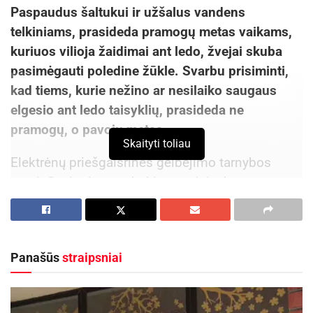
Paspaudus šaltukui ir užšalus vandens
telkiniams, prasideda pramogų metas vaikams,
kuriuos vilioja žaidimai ant ledo, žvejai skuba
pasimėgauti poledine žūkle. Svarbu prisiminti,
kad tiems, kurie nežino ar nesilaiko saugaus
elgesio ant ledo taisyklių, prasideda ne
pramogų, o pavojų metas.
Skaityti toliau
Elektrėnų priešgaisrinės gelbėjimo tarnybos
pareigūnai primena, kokie pavojai tyko ant
užšalusių vandens telkinių ir kaip reikia elgtis
įvykus nelaimei.
Lipti ar važiuoti ant neseniai užšalusio ledo, eiti
Panašūs
straipsniai
per vandens telkinius labai pavojinga. Būtina
žinoti, kuriose ledu padengtų vandens telkinių
vietose tyko pavojai. Vanduo iš lėto šąla ten, kur