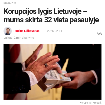
pasaulyje
Korupcijos lygis Lietuvoje –
mums skirta 32 vieta pasaulyje
Paulius Liškauskas
2025-02-11
A
A
Laikas: 2 min skaitymo
Korupcija | Freepik