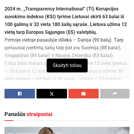
2024 m. „Transparency International“ (TI) Korupcijos
suvokimo indekso (KSI) tyrime Lietuvai skirti 63 balai iš
100 galimų ir 32 vieta 180 šalių sąraše. Lietuva užima 12
vietą tarp Europos Sąjungos (ES) valstybių.
Pirmoje vietoje pasaulyje išlieka – Danija (90 balų). Tarp
geriausiai įvertintų šalių taip pat yra Suomija (88 balai),
Singapūras (84 balai) ir Naujoji Zelandija (83 balai).
Estija šiais metais gavo 76 balus ir užėmė 13 vietą (pernai
Skaityti toliau
– 76 balai ir 12 vieta), Latvija gavo 59 balus ir užėmė 38
vietą (pernai – 60 balų ir 36 vieta), Lenkija – 53 balus ir
užėmė 53 vietą (pernai – 54 balai ir 47 vieta), Baltarusija –
33 balus ir 114 vietą (pernai – 37 balai ir 98 vieta), Rusija –
22 balus ir 154 vietą (pernai – 26 balai ir 141 vieta).
Panašūs
straipsniai