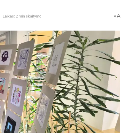
A
Laikas: 2 min skaitymo
A