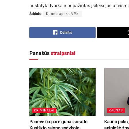
nustatyta tvarka ir pripažintas įsiteisėjusiu teis
Šaltinis:
Kauno apskr. VPK
Dalintis
Panašūs
straipsniai
KRIMINALAI
KAUNAS
Panevėžio pareigūnai surado
Kauno polici
Kupiškio rajono sodyboje
apiplėšė ž