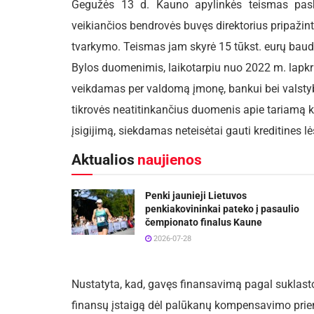
Gegužės 13 d. Kauno apylinkės teismas pask
veikiančios bendrovės buvęs direktorius pripažin
tvarkymo. Teismas jam skyrė 15 tūkst. eurų baud
Bylos duomenimis, laikotarpiu nuo 2022 m. lapkr
veikdamas per valdomą įmonę, bankui bei valstybi
tikrovės neatitinkančius duomenis apie tariamą k
įsigijimą, siekdamas neteisėtai gauti kreditines lė
Aktualios
naujienos
Penki jaunieji Lietuvos
penkiakovininkai pateko į pasaulio
čempionato finalus Kaune
2026-07-28
Nustatyta, kad, gavęs finansavimą pagal suklast
finansų įstaigą dėl palūkanų kompensavimo prie