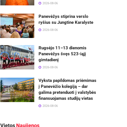
2026-08-06
Panevėžys stiprina verslo
ryšius su Jungtine Karalyste
2026-08-06
Rugsėjo 11–13 dienomis
Panevėžys švęs 523-iąjį
gimtadienį
2026-08-06
Vyksta papildomas priėmimas
į Panevėžio kolegiją – dar
galima pretenduoti į valstybės
finansuojamas studijų vietas
2026-08-06
Vietos
Naujienos