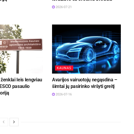
2026-07-21
KAUNAS
 ženklai leis lengviau
Avarijos vairuotojų negąsdina –
NESCO pasaulio
šimtai jų pasirinko viršyti greitį
oriją
2026-07-16