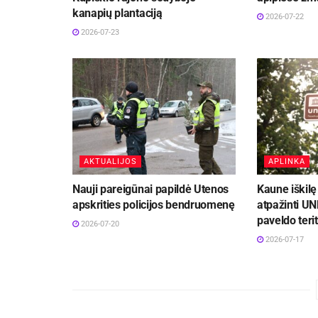
kanapių plantaciją
2026-07-22
2026-07-23
AKTUALIJOS
APLINKA
Nauji pareigūnai papildė Utenos
Kaune iškilę
apskrities policijos bendruomenę
atpažinti U
paveldo terit
2026-07-20
2026-07-17