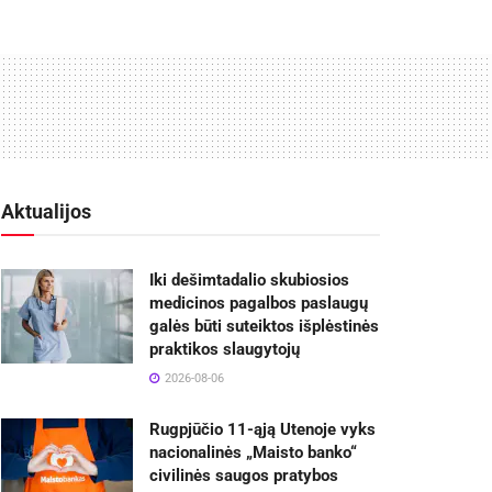
Aktualijos
Iki dešimtadalio skubiosios
medicinos pagalbos paslaugų
galės būti suteiktos išplėstinės
praktikos slaugytojų
2026-08-06
Rugpjūčio 11-ąją Utenoje vyks
nacionalinės „Maisto banko“
civilinės saugos pratybos