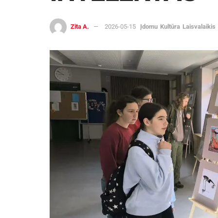
Zita A.
2026-05-15
Įdomu
Kultūra
Laisvalaikis