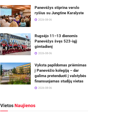
Panevėžys stiprina verslo
ryšius su Jungtine Karalyste
2026-08-06
Rugsėjo 11–13 dienomis
Panevėžys švęs 523-iąjį
gimtadienį
2026-08-06
Vyksta papildomas priėmimas
į Panevėžio kolegiją – dar
galima pretenduoti į valstybės
finansuojamas studijų vietas
2026-08-06
Vietos
Naujienos