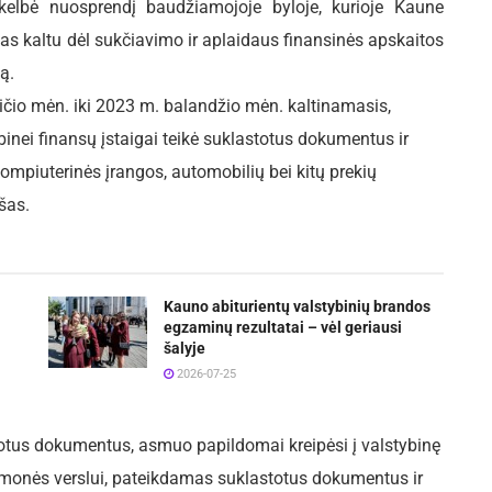
elbė nuosprendį baudžiamojoje byloje, kurioje Kaune
tas kaltu dėl sukčiavimo ir aplaidaus finansinės apskaitos
ą.
ičio mėn. iki 2023 m. balandžio mėn. kaltinamasis,
nei finansų įstaigai teikė suklastotus dokumentus ir
ompiuterinės įrangos, automobilių bei kitų prekių
šas.
Kauno abiturientų valstybinių brandos
egzaminų rezultatai – vėl geriausi
šalyje
2026-07-25
otus dokumentus, asmuo papildomai kreipėsi į valstybinę
monės verslui, pateikdamas suklastotus dokumentus ir