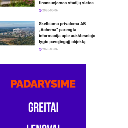
finansuojamas studijų vietas
2026-08-06
Skelbiama privaloma AB
„Achema“ parengta
informacija apie aukštesniojo
lygio pavojingąjį objektą
2026-08-06