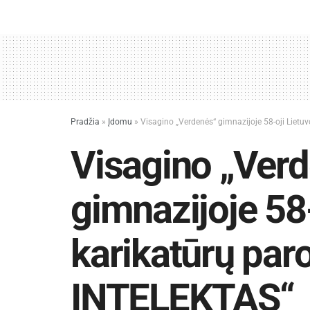
Pradžia
»
Įdomu
»
Visagino „Verdenės“ gimnazijoje 58-oji Liet
Visagino „Ver
gimnazijoje 58-
karikatūrų par
INTELEKTAS“