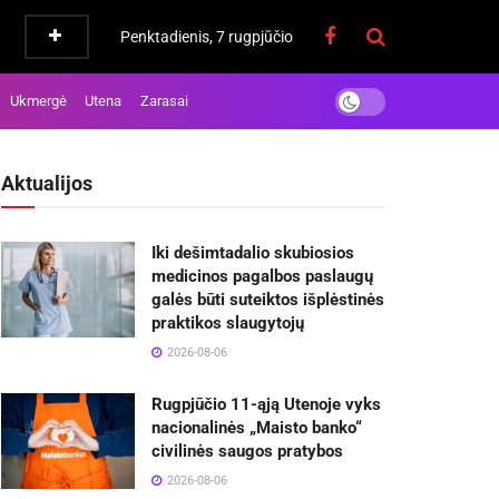
Penktadienis, 7 rugpjūčio
Ukmergė
Utena
Zarasai
Aktualijos
Iki dešimtadalio skubiosios
medicinos pagalbos paslaugų
galės būti suteiktos išplėstinės
praktikos slaugytojų
2026-08-06
Rugpjūčio 11-ąją Utenoje vyks
nacionalinės „Maisto banko“
civilinės saugos pratybos
2026-08-06