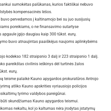
 bankui sumokėtas palūkanas, kurios faktiškai nebuvo
lstybės kompensacinės lėšos.
 buvo pervedamos į kaltinamojo bei su juo susijusių
ams poreikiams, o ne finansavimo sutartyse
 apgaule įgijo daugiau kaip 300 tūkst. eurų.
rkymo buvo atnaujintas paaiškėjus naujoms aplinkybėms
 kodekso 182 straipsnio 3 dalį ir 223 straipsnio 1 dalį.
o pareikštas civilinis ieškinys dėl turtinės žalos
ūkst. eurų.
inimą teisme palaikė Kauno apygardos prokuratūros Antrojo
rimą atliko Kauno apskrities vyriausiojo policijos
usikaltimų tyrimo valdybos pareigūnai.
i būti skundžiamas Kauno apygardos teismui.
komas nekaltu, kol jo kaltumas nėra įrodytas įstatymų