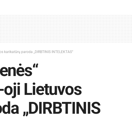
uvos karikatūrų paroda „DIRBTINIS INTELEKTAS“
denės“
oji Lietuvos
oda „DIRBTINIS