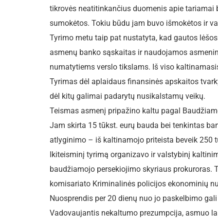
tikrovės neatitinkančius duomenis apie tariamai
sumokėtos. Tokiu būdu jam buvo išmokėtos ir va
Tyrimo metu taip pat nustatyta, kad gautos lėšos
asmenų banko sąskaitas ir naudojamos asmenini
numatytiems verslo tikslams. Iš viso kaltinamasis
Tyrimas dėl aplaidaus finansinės apskaitos tva
dėl kitų galimai padarytų nusikalstamų veikų.
Teismas asmenį pripažino kaltu pagal Baudžiamojo
Jam skirta 15 tūkst. eurų bauda bei tenkintas bank
atlyginimo – iš kaltinamojo priteista beveik 250 t
Ikiteisminį tyrimą organizavo ir valstybinį kalt
baudžiamojo persekiojimo skyriaus prokuroras. Ty
komisariato Kriminalinės policijos ekonominių n
Nuosprendis per 20 dienų nuo jo paskelbimo gal
Vadovaujantis nekaltumo prezumpcija, asmuo lai