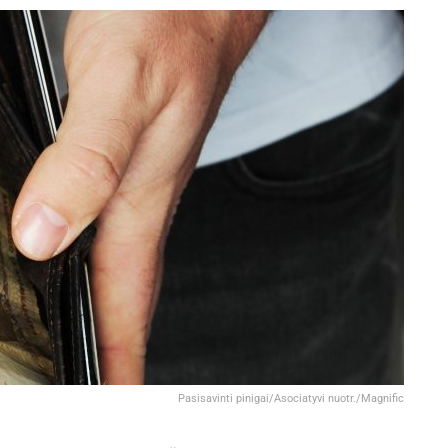
Pasisavinti pinigai/Asociatyvi nuotr./Magnific