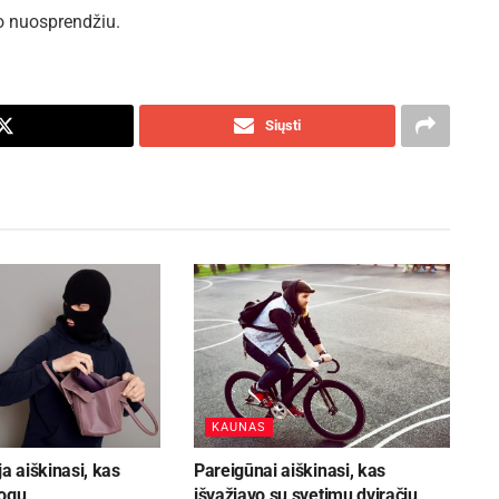
mo nuosprendžiu.
Siųsti
KAUNAS
ja aiškinasi, kas
Pareigūnai aiškinasi, kas
mogų
išvažiavo su svetimu dviračiu