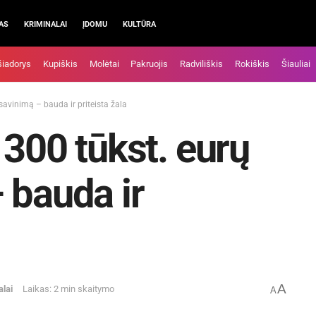
AS
KRIMINALAI
ĮDOMU
KULTŪRA
šiadorys
Kupiškis
Molėtai
Pakruojis
Radviliškis
Rokiškis
Šiauliai
savinimą – bauda ir priteista žala
 300 tūkst. eurų
 bauda ir
A
alai
Laikas: 2 min skaitymo
A