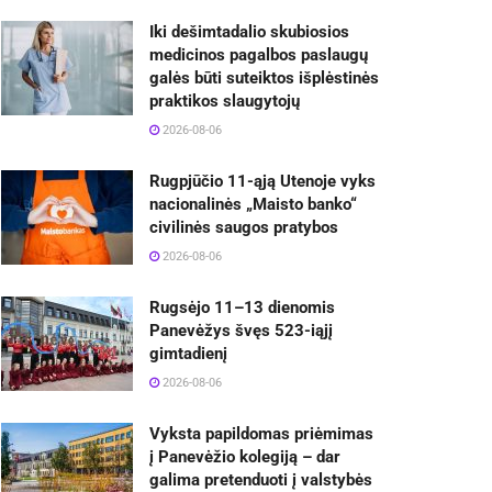
Iki dešimtadalio skubiosios
medicinos pagalbos paslaugų
galės būti suteiktos išplėstinės
praktikos slaugytojų
2026-08-06
Rugpjūčio 11-ąją Utenoje vyks
nacionalinės „Maisto banko“
civilinės saugos pratybos
2026-08-06
Rugsėjo 11–13 dienomis
Panevėžys švęs 523-iąjį
gimtadienį
2026-08-06
Vyksta papildomas priėmimas
į Panevėžio kolegiją – dar
galima pretenduoti į valstybės