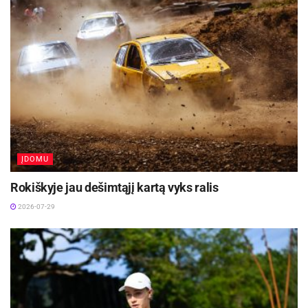
ĮDOMU
Rokiškyje jau dešimtąjį kartą vyks ralis
2026-07-29