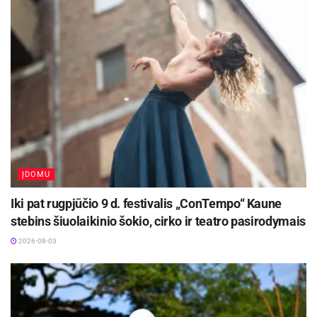
sąlygų, nesuvaldė automobilio, nuvažiavo nuo kelio ir
išlauždamas uždarytus kiemo vartus, atsidūrė gyvenamojo namo
kieme. Eismo įvykio metu buvo apgadinti kieme stovėję trys
automobiliai, garažo vartai, namo fasadas bei garaže sandėliuoti
daiktai. Tokiu būdu nukentėjusiesiems buvo padaryta didesnė nei
36 tūkst. eurų turtinė žala.
Vyras kaltinamas padaręs dvi nusikalstamas veikas, numatytas
Baudžiamojo kodekso (BK) 281–1 straipsnio 1 dalyje ir 281
straipsnio 2 dalyje. Ikiteisminio tyrimo metu vyras savo kaltę
pripažino.
ĮDOMU
Už transporto priemonių vairavimą, kai vairuoja neblaivus asmuo
Iki pat rugpjūčio 9 d. festivalis „ConTempo“ Kaune
BK numatyta bauda, areštas arba laisvės atėmimas iki vienerių
stebins šiuolaikinio šokio, cirko ir teatro pasirodymais
metų. Už kelių transporto eismo saugumo ar transporto priemonių
2026-08-03
eksploatavimo taisyklių pažeidimą, kai nukentėjusiam asmeniui
padaryta didelė turtinė žala, BK numatyta bauda, laisvės
apribojimas, areštas arba laisvės atėmimas iki trejų metų.
Baudžiamoji byla perduota nagrinėti Kauno apylinkės teismo