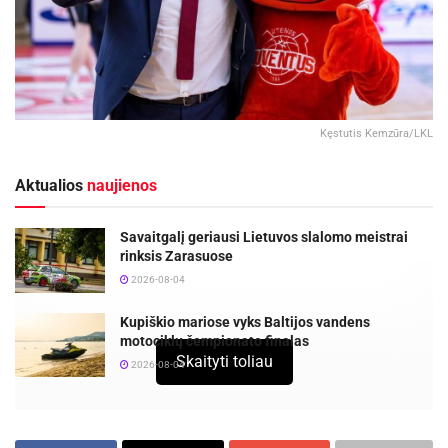
Kęstutis Kemzūra/LKL
Aktualios
naujienos
Savaitgalį geriausi Lietuvos slalomo meistrai
rinksis Zarasuose
2026-08-04
Kupiškio mariose vyks Baltijos vandens
motociklų čempionato finalas
Skaityti toliau
2026-08-04
Utenos „Juventus“ klubas savo ateitį ir toliau sieja su vyr.