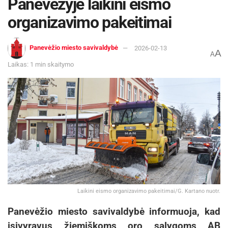
Panevėžyje laikini eismo
organizavimo pakeitimai
Panevėžio miesto savivaldybė
2026-02-13
A
A
Laikas: 1 min skaitymo
Laikini eismo organizavimo pakeitimai/G. Kartano nuotr.
Panevėžio miesto savivaldybė informuoja, kad
įsivyravus žiemiškoms oro sąlygoms AB