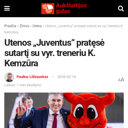
Pradžia
»
Žinios
»
Utena
»
Utenos „Juventus“ pratęsė sutartį su vyr. treneriu K.
Kemzūra
Utenos „Juventus“ pratęsė
sutartį su vyr. treneriu K.
Kemzūra
Paulius Liškauskas
2026-02-14
A
A
Laikas: 1 min skaitymo