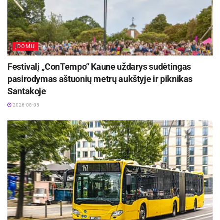
ĮDOMU
Festivalį „ConTempo“ Kaune uždarys sudėtingas
pasirodymas aštuonių metrų aukštyje ir piknikas
Santakoje
2026-08-05