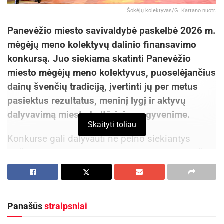
Šokėjų kolektyvas/G. Kartano nuotr.
Panevėžio miesto savivaldybė paskelbė 2026 m.
mėgėjų meno kolektyvų dalinio finansavimo
konkursą. Juo siekiama skatinti Panevėžio
miesto mėgėjų meno kolektyvus, puoselėjančius
dainų švenčių tradiciją, įvertinti jų per metus
pasiektus rezultatus, meninį lygį ir aktyvų
dalyvavimą miesto kultūriniame gyvenime.
Skaityti toliau
Konkurse gali dalyvauti ne pelno siekiantys
viešieji juridiniai asmenys, registruoti Panevėžio
miesto savivaldybės teritorijoje ir turintys
suaugusiųjų mėgėjų meno kolektyvą, veikiantį ne
trumpiau kaip dvejus metus. Kolektyvas turi turėti
Panašūs
straipsniai
ne žemesnę kaip III kategoriją, patvirtintą
Lietuvos nacionalinio kultūros centro direktoriaus