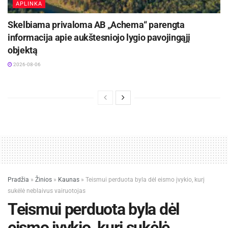
APLINKA
Skelbiama privaloma AB „Achema“ parengta
informacija apie aukštesniojo lygio pavojingąjį
objektą
2026-08-06
Pradžia
»
Žinios
»
Kaunas
»
Teismui perduota byla dėl eismo įvykio, kurį
sukėlė neblaivus vairuotojas
Teismui perduota byla dėl
eismo įvykio, kurį sukėlė