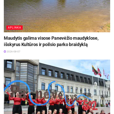
Šaltinis:
Panevėžio miesto savivaldybė
Žymos:
Panevėžio miesto savivaldybė
APLINKA
Maudytis galima visose Panevėžio maudyklose,
išskyrus Kultūros ir poilsio parko braidyklą
2026-08-07