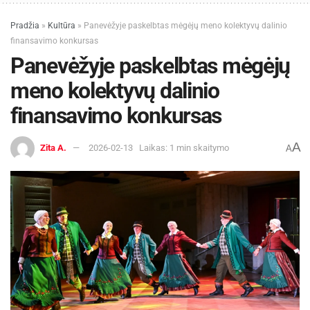
Pradžia
»
Kultūra
»
Panevėžyje paskelbtas mėgėjų meno kolektyvų dalinio
finansavimo konkursas
Panevėžyje paskelbtas mėgėjų
meno kolektyvų dalinio
finansavimo konkursas
A
Zita A.
2026-02-13
Laikas: 1 min skaitymo
A