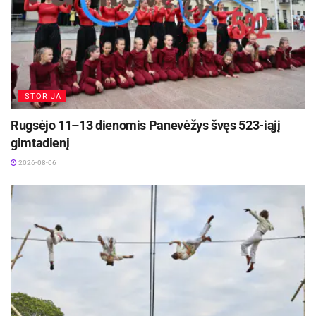
ISTORIJA
Rugsėjo 11–13 dienomis Panevėžys švęs 523-iąjį
gimtadienį
2026-08-06