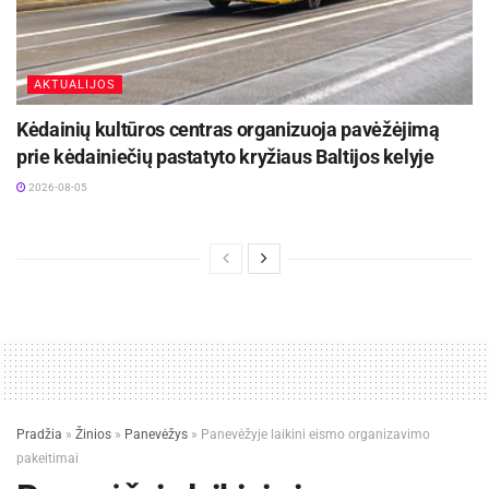
AKTUALIJOS
Kėdainių kultūros centras organizuoja pavėžėjimą
prie kėdainiečių pastatyto kryžiaus Baltijos kelyje
2026-08-05
Pradžia
»
Žinios
»
Panevėžys
»
Panevėžyje laikini eismo organizavimo
pakeitimai