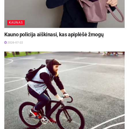
KAUNAS
Kauno policija aiškinasi, kas apiplėšė žmogų
2026-07-22