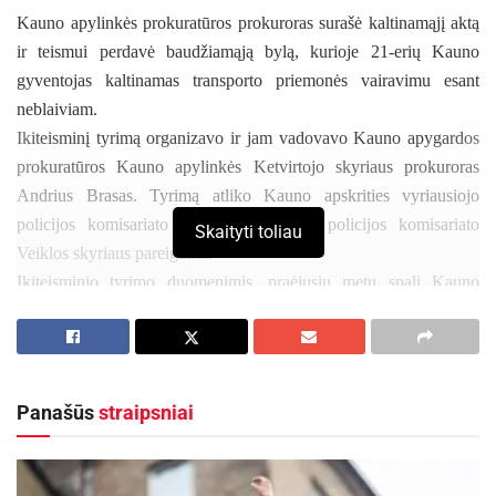
Kauno apylinkės prokuratūros prokuroras surašė kaltinamąjį aktą
ir teismui perdavė baudžiamąją bylą, kurioje 21-erių Kauno
gyventojas kaltinamas transporto priemonės vairavimu esant
neblaiviam.
Ikiteisminį tyrimą organizavo ir jam vadovavo Kauno apygardos
prokuratūros Kauno apylinkės Ketvirtojo skyriaus prokuroras
Andrius Brasas. Tyrimą atliko Kauno apskrities vyriausiojo
policijos komisariato Kaišiadorių rajono policijos komisariato
Skaityti toliau
Veiklos skyriaus pareigūnai.
Ikiteisminio tyrimo duomenimis, praėjusių metų spalį Kauno
rajone kaltinamasis, vairuodamas automobilį „BMW“, pažeidė
kelių eismo taisyklių reikalavimus. Nustatyta, kad asmuo
transporto priemonę vairavo apsvaigęs nuo alkoholio. Vyrui buvo
nustatytas vidutinis girtumo laipsnis – 1,64 promilės.
Panašūs
straipsniai
Šioje byloje vyras kaltinamas ir tuo, kad vairuodamas neblaivus
sukėlė eismo įvykį. Manoma, kad asmuo, įvažiavęs į „T“ formos
sankryžą, nepasirinko važiavimo greičio ir neįvertino eismo