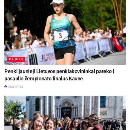
Kauno rūmams.
Vadovaujantis nekaltumo prezumpcija, asmuo laikomas nekaltu,
kol jo kaltumas nėra įrodytas įstatymo nustatyta tvarka ir
pripažintas įsiteisėjusiu teismo nuosprendžiu.
Aktualios
naujienos
Kauno žaliosios erdvės džiugina nuo pirmųjų
pavasario žiedų iki rudens sezono pabaigos
KAUNAS
2026-08-07
Penki jaunieji Lietuvos penkiakovininkai pateko į
Festivalį „ConTempo“ Kaune uždarys sudėtingas
pasaulio čempionato finalus Kaune
pasirodymas aštuonių metrų aukštyje ir piknikas
Santakoje
2026-07-28
2026-08-05
Šaltinis:
Kauno apskr. VPK