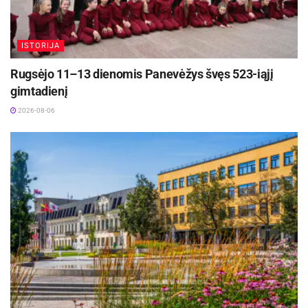
ISTORIJA
Rugsėjo 11–13 dienomis Panevėžys švęs 523-iąjį
gimtadienį
2026-08-06