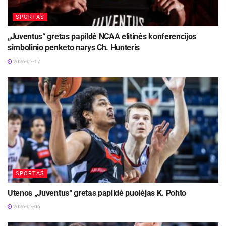
SPORTAS
„Juventus“ gretas papildė NCAA elitinės konferencijos
simbolinio penketo narys Ch. Hunteris
2026-07-17
SPORTAS
Utenos „Juventus“ gretas papildė puolėjas K. Pohto
2026-07-06