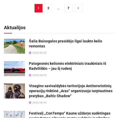
1
2
…
7
Aktualijos
Šalia Baisogalos prasidėjo ilgai laukto kelio
remontas
2026-08-05
Patogesnės kelionės elektriniais traukiniais iš
Radviliškio – jau šį rudenį
2026-08-05
Visagino savivaldybės teritorijoje Antiteroristinių
operacijų rinktinė „Aras“ organizuoja tarptautines
pratybas „Baltic Shadow“
2026-08-05
Festivalį „ConTempo“ Kaune uždarys sudėtingas