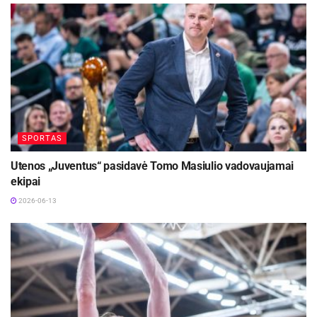
SPORTAS
Utenos „Juventus“ pasidavė Tomo Masiulio vadovaujamai
ekipai
2026-06-13