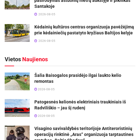
pasirodymas aštuonių metrų aukštyje ir piknikas
Santakoje
2026-08-05
Kėdainių kultūros centras organizuoja pavėžėjimą
prie kėdainiečių pastatyto kryžiaus Baltijos kelyje
2026-08-05
Vietos
Naujienos
Šalia Baisogalos prasidėjo ilgai laukto kelio
remontas
2026-08-05
Patogesnės kelionės elektriniais traukiniais iš
Radviliškio – jau šį rudenį
2026-08-05
Visagino savivaldybės teritorijoje Antiteroristinių
operacijų rinktinė „Aras“ organizuoja tarptautines