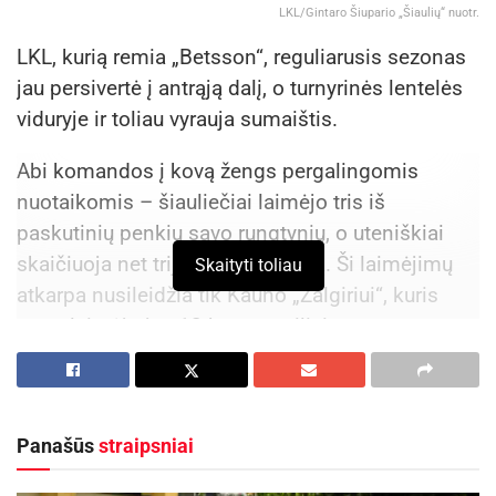
LKL/Gintaro Šiupario „Šiaulių“ nuotr.
LKL, kurią remia „Betsson“, reguliarusis sezonas
jau persivertė į antrąją dalį, o turnyrinės lentelės
viduryje ir toliau vyrauja sumaištis.
Abi komandos į kovą žengs pergalingomis
nuotaikomis – šiauliečiai laimėjo tris iš
paskutinių penkių savo rungtynių, o uteniškiai
skaičiuoja net trijų pergalių seriją. Ši laimėjimų
Skaityti toliau
atkarpa nusileidžia tik Kauno „Žalgiriui“, kuris
nepralaimėjo jau 12 kartų paeiliui.
LKL.lt kviečia pažvelgti į 3 įdomiausius faktus
apie šią akistatą.
Panašūs
straipsniai
Achilo kulnas