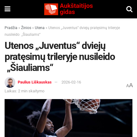
Pradžia
»
Žinios
»
Utena
»
Utenos „Juventus“ dviejų pratęsimų trileryje
nusileido „Šiauliams“
Utenos „Juventus“ dviejų
pratęsimų trileryje nusileido
„Šiauliams“
Paulius Liškauskas
2026-02-16
A
A
Laikas: 2 min skaitymo