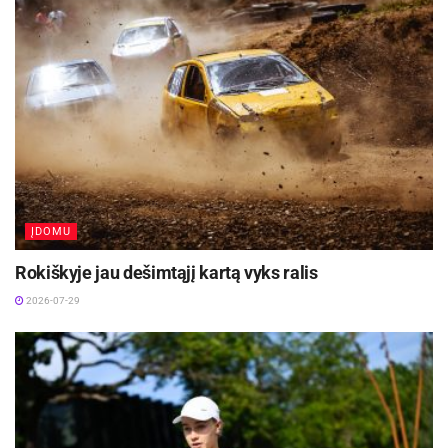
McKnightas 12, Oskaras Pleikys ir Vaidas
Kariniauskas po 9, Danielis Baslykas ir Selimas
Fofana po 8.
„Juventus“
: Evaldas Šaulys 24, Hassanas Diarra
17, Paulius Valinskas 14, Lukas Uleckas 12,
Ivanas Vranešas 8, Erikas Venskus 6.
ĮDOMU
Šaltinis:
LKL
Rokiškyje jau dešimtąjį kartą vyks ralis
Žymos:
Krepšinis
LKL
Utenos „Juventus“
2026-07-29