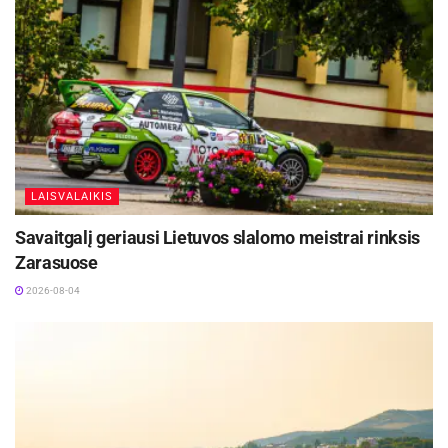
laimėti. Man viskas sukasi apie pergales. Kol kas
rinkau pergales visuose lygiuose, kuriuose buvau,
noriu karjeroje tai tęsti.
Žymos:
Krepšinis
LKL
Utenos „Juventus“
LAISVALAIKIS
Savaitgalį geriausi Lietuvos slalomo meistrai rinksis
Zarasuose
2026-08-04