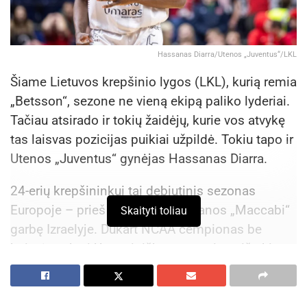
Hassanas Diarra/Utenos „Juventus“/LKL
Šiame Lietuvos krepšinio lygos (LKL), kurią remia
„Betsson“, sezone ne vieną ekipą paliko lyderiai.
Tačiau atsirado ir tokių žaidėjų, kurie vos atvykę
tas laisvas pozicijas puikiai užpildė. Tokiu tapo ir
Utenos „Juventus“ gynėjas Hassanas Diarra.
24-erių krepšininkui tai debiutinis sezonas
Europoje – prieš tai jis gynė Rananos „Maccabi“
Skaityti toliau
garbę Izraelyje. Dukart NCAA čempionas be
baimės vyko į Uteną ir iškart tapo vienu iš ekipos
vedlių.
Šiuo metu LKL, kurią remia „Betsson“, jo skaičiai