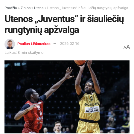
Pradžia
»
Žinios
»
Utena
»
Utenos „Juventus“ ir šiauliečių rungtynių apžvalga
Utenos „Juventus“ ir šiauliečių
rungtynių apžvalga
Paulius Liškauskas
2026-02-16
A
A
Laikas: 3 min skaitymo