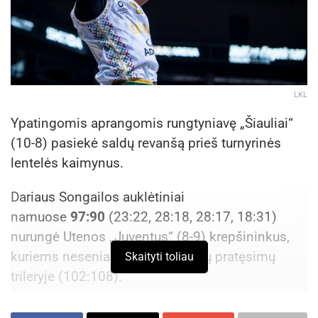
LKL
Ypatingomis aprangomis rungtyniavę „Šiauliai“
(10-8) pasiekė saldų revanšą prieš turnyrinės
lentelės kaimynus.
Dariaus Songailos auklėtiniai
namuose
97:90
(23:22, 28:18, 28:17, 18:31)
nurungė Utenos „Juventus“ (8-9) krepšininkus,
kuriems neseniai nusileido dviejų pratęsimų
Skaityti toliau
trileryje (102:108).
Rungtynėse, kurios vyko Lietuvos valstybės