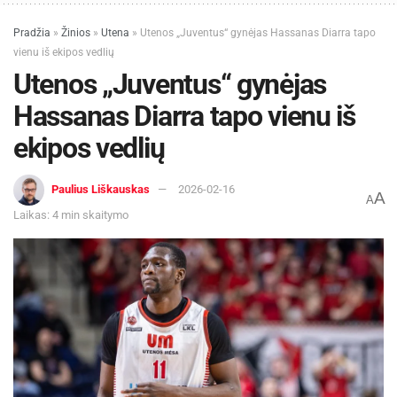
Pradžia
»
Žinios
»
Utena
»
Utenos „Juventus“ gynėjas Hassanas Diarra tapo
vienu iš ekipos vedlių
Utenos „Juventus“ gynėjas
Hassanas Diarra tapo vienu iš
ekipos vedlių
Paulius Liškauskas
2026-02-16
A
A
Laikas: 4 min skaitymo