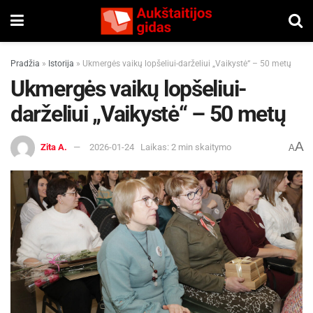
Pradžia
»
Istorija
»
Ukmergės vaikų lopšeliui-darželiui „Vaikystė“ – 50 metų
Ukmergės vaikų lopšeliui-
darželiui „Vaikystė“ – 50 metų
A
Zita A.
2026-01-24
Laikas: 2 min skaitymo
A