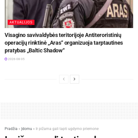
AKTUALIJOS
Visagino savivaldybės teritorijoje Antiteroristinių
operacijų rinktinė „Aras“ organizuoja tarptautines
pratybas „Baltic Shadow“
2026-08-05
Pradžia
»
Įdomu
»
Ir pižama gali tapti ugdymo priemone