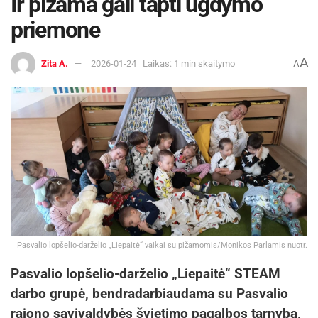
Ir pižama gali tapti ugdymo
priemone
A
Zita A.
2026-01-24
Laikas: 1 min skaitymo
A
Pasvalio lopšelio-darželio „Liepaitė“ vaikai su pižamomis/Monikos Parlamis nuotr.
Pasvalio lopšelio-darželio „Liepaitė“ STEAM
darbo grupė, bendradarbiaudama su Pasvalio
rajono savivaldybės švietimo pagalbos tarnyba,