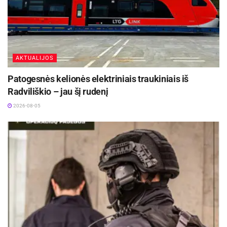
AKTUALIJOS
Patogesnės kelionės elektriniais traukiniais iš
Radviliškio – jau šį rudenį
2026-08-05