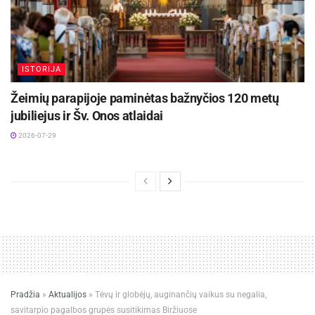
emociniam, pažintiniam ir kūrybiniam.
Šaltinis:
Ukmergės rajono savivaldybė
ISTORIJA
Žeimių parapijoje paminėtas bažnyčios 120 metų
jubiliejus ir Šv. Onos atlaidai
2026-07-29
Pradžia
»
Aktualijos
»
Tėvų ir globėjų, auginančių vaikus su negalia,
savitarpio pagalbos grupės susitikimas Biržiuose