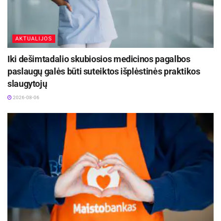
AKTUALIJOS
Iki dešimtadalio skubiosios medicinos pagalbos
paslaugų galės būti suteiktos išplėstinės praktikos
slaugytojų
2026-08-06