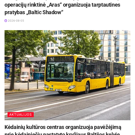
Aktualios
naujienos
operacijų rinktinė „Aras“ organizuoja tarptautines
pratybas „Baltic Shadow“
Europos sveikatos draudimo kortelę gali pakeisti
2026-08-05
sertifikatas
2026-08-07
Kėdainių Senamiesčio progimnazija ruošiasi
svarbiems pokyčiams
2026-08-07
Šaltinis:
Utenos rajono savivaldybė
AKTUALIJOS
Kėdainių kultūros centras organizuoja pavėžėjimą
prie kėdainiečių pastatyto kryžiaus Baltijos kelyje