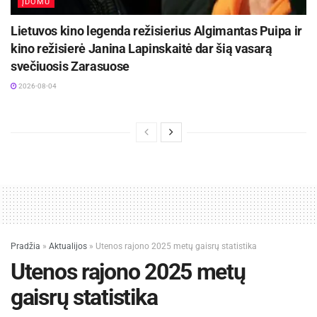
ĮDOMU
Lietuvos kino legenda režisierius Algimantas Puipa ir
kino režisierė Janina Lapinskaitė dar šią vasarą
svečiuosis Zarasuose
2026-08-04
Pradžia
»
Aktualijos
»
Utenos rajono 2025 metų gaisrų statistika
Utenos rajono 2025 metų
gaisrų statistika