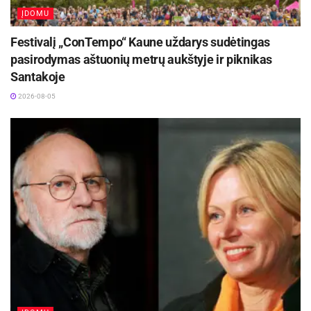
ĮDOMU
Festivalį „ConTempo“ Kaune uždarys sudėtingas
pasirodymas aštuonių metrų aukštyje ir piknikas
Santakoje
2026-08-05