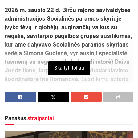
2026 m. sausio 22 d. Biržų rajono savivaldybės
administracijos Socialinės paramos skyriuje
įvyko tėvų ir globėjų, auginančių vaikus su
negalia, savitarpio pagalbos grupės susitikimas,
kuriame dalyvavo Socialinės paramos skyriaus
vedėja Simona Gudienė, vyriausioji specialistė
(asmenų su negalia reikalų koordinatorė) Daiva
Skaityti toliau
Jundzilienė, tarpinstitucinio bendradarbiavimo
koordinatorė Ina Romanova.
Susitikime aptarta
koordinuotai teikiamų paslaugų bei akredituotų
socialinės priežiūros paslaugų teikimo vaikams
su negalia galimybės ir patiriami iššūkiai.
Panašūs
straipsniai
Ina Romanova pristatė koordinuotai teikiamas
švietimo pagalbos, socialinės ir sveikatos
priežiūros paslaugas – kokios paslaugos įeina į