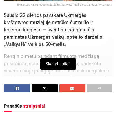
Ukmergės vaikų lopšelio-darželio „Vaikystė“jubiliejus/Dainiaus Vyto nuotr.
Sausio 22 dienos pavakare Ukmergės
kraštotyros muziejuje netrūko šurmulio ir
linksmo klegesio – šventiniu renginiu čia
paminėtas Ukmergės vaikų lopšelio-darželio
„Vaikystė“ veiklos 50-metis.
Renginio metu parodant filmuotą medžiagą
prisiminta įstaigos veiklos istorija, padėkota
Skaityti toliau
visiems šioje įstaigoje mažuosius ukmergiškius
ugdžiusiems ir ugdantiems pedagogams, visai
darželio bendruomenei ir visiems, prisidėjusiems
prie įstaigos augimo.
Jubiliejaus proga „Vaikystės“ bendruomenę
Panašūs
straipsniai
pasveikino ir šviesaus, prasmingo bei linksmo