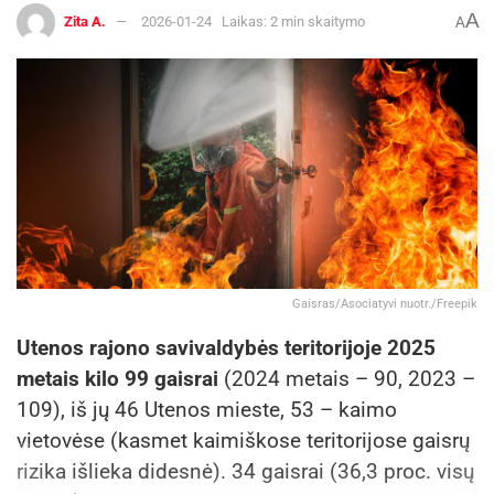
A
Zita A.
2026-01-24
Laikas: 2 min skaitymo
A
Gaisras/Asociatyvi nuotr./Freepik
Utenos rajono savivaldybės teritorijoje 2025
metais kilo 99 gaisrai
(2024 metais – 90, 2023 –
109), iš jų 46 Utenos mieste, 53 – kaimo
vietovėse (kasmet kaimiškose teritorijose gaisrų
rizika išlieka didesnė). 34 gaisrai (36,3 proc. visų