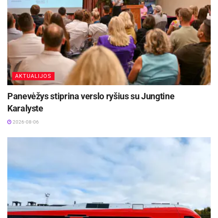
vieniems kitus. Kviečiami ir tie tėvai, kurių vaikai
jau yra pilnamečiai.
Šaltinis:
Biržų rajono savivaldybė
AKTUALIJOS
Panevėžys stiprina verslo ryšius su Jungtine
Karalyste
2026-08-06