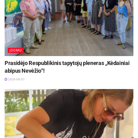
pažvelgti vaiko akimis ir sukurti dieną, kurioje
tempas lėtas, kur patiriamas jaukumas,
saugumas ir emocinė pilnatvė. Taip pižama tapo
ne tinginystės, o sąmoningo poilsio ir
prasmingos veiklos simboliu.
ĮDOMU
Aktualios
naujienos
Prasidėjo Respublikinis tapytojų pleneras „Kėdainiai
abipus Nevėžio“!
Europos sveikatos draudimo kortelę gali pakeisti
sertifikatas
2026-08-07
2026-08-07
Kviečiama dalyvauti visoje Lietuvoje
vykstančiame konkurse „Tvari Lietuva“
2026-08-07
„Pižamadienis. Vaflių meistrai“ sujungia jaukias,