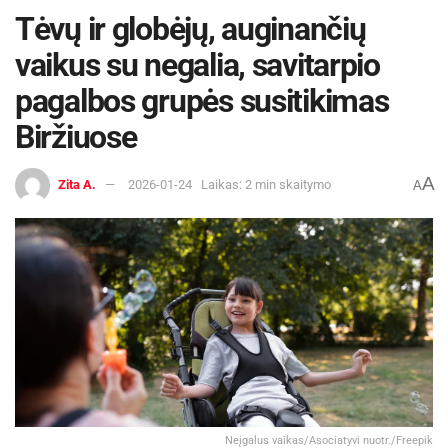
Tėvų ir globėjų, auginančių
vaikus su negalia, savitarpio
pagalbos grupės susitikimas
Biržiuose
A
Zita A.
2026-01-24
Laikas: 2 min skaitymo
A
Neįgalus vaikas/Asociatyvi nuotr./Freepik