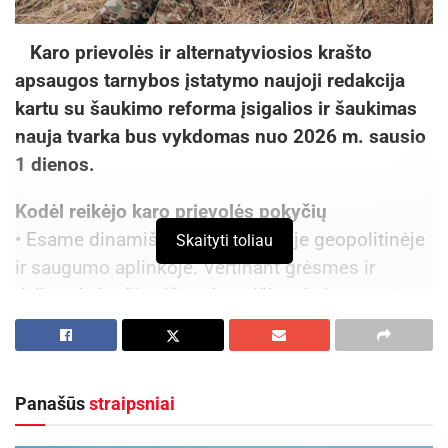
Karo prievolės ir alternatyviosios krašto
apsaugos tarnybos įstatymo naujoji redakcija
kartu su šaukimo reforma įsigalios ir šaukimas
nauja tvarka bus vykdomas nuo 2026 m. sausio
1 dienos.
Kodėl reikėjo karo prievolės pokyčių
• Esame dinamiškoje ir kintančioje geopolitinėje
Skaityti toliau
ir saugumo aplinkoje. Vertinant grėsmes ir
rizikas, kylančias iš nedraugiškos kaimynystės,
turime būti pasirengę ir viską padarę, kad
užtikrintume savo saugumą.
• Įvertinus bendrą situaciją, matome, jog būtina
Panašūs
straipsniai
daryti pokyčius – visų pirma, galvojant apie
krašto saugumą, būtina stiprinti ginkluotąsias