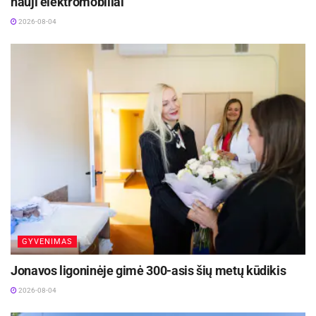
nauji elektromobiliai
2026-08-04
GYVENIMAS
Jonavos ligoninėje gimė 300-asis šių metų kūdikis
2026-08-04