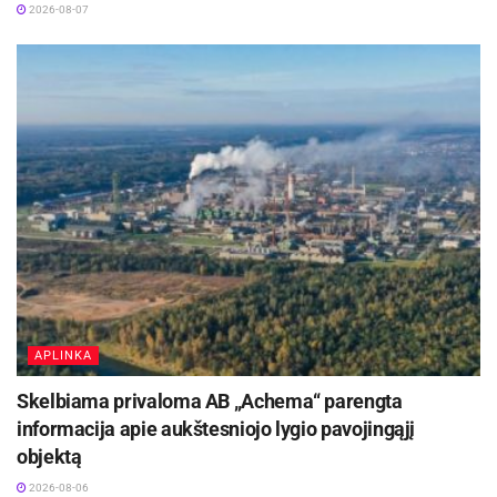
2026-08-07
APLINKA
Skelbiama privaloma AB „Achema“ parengta
Šaltinis:
Ukmergės rajono savivaldybė
informacija apie aukštesniojo lygio pavojingąjį
objektą
2026-08-06