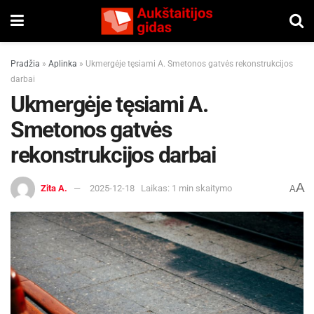
Pradžia
»
Aplinka
»
Ukmergėje tęsiami A. Smetonos gatvės rekonstrukcijos
darbai
Ukmergėje tęsiami A.
Smetonos gatvės
rekonstrukcijos darbai
A
Zita A.
2025-12-18
Laikas: 1 min skaitymo
A