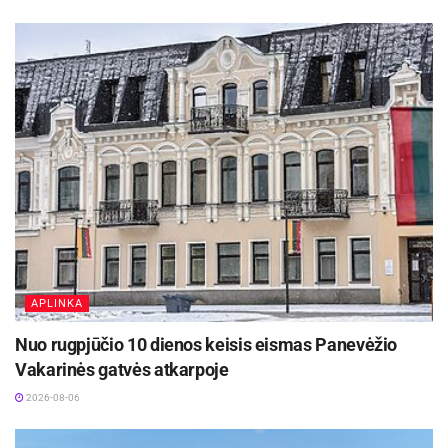
APLINKA
Nuo rugpjūčio 10 dienos keisis eismas Panevėžio
Vakarinės gatvės atkarpoje
2026-08-06