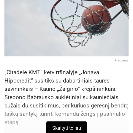
procentų.
• Norintys savanoriškai atlikti karinę tarnybą gali
užpildyti www.karys.lt puslapyje esančią anketą
arba kreiptis į artimiausią pagal gyvenamąją vietą
Lietuvos kariuomenės Karo komendantūrų
valdybos teritorinį padalinį.
Šaltinis:
Anykščių rajono savivaldybė
krepšinis
„Citadele KMT“ ketvirtfinalyje „Jonava
Hipocredit“ susitiks su dabartiniais taurės
savininkais – Kauno „Žalgirio“ krepšininkais.
Stepono Babrausko auklėtiniai su kauniečiais
sužais du susitikimus, per kuriuos geresnį bendrą
taškų santykį turinti komanda žengs į pusfinalio
etapą.
Skaityti toliau