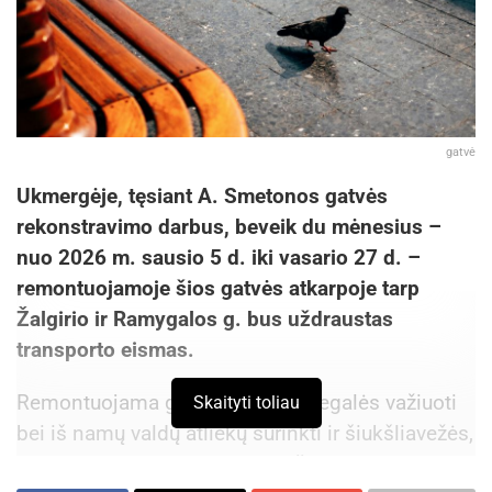
gatvė
Ukmergėje, tęsiant A. Smetonos gatvės
rekonstravimo darbus, beveik du mėnesius –
nuo 2026 m. sausio 5 d. iki vasario 27 d. –
remontuojamoje šios gatvės atkarpoje tarp
Žalgirio ir Ramygalos g. bus uždraustas
transporto eismas.
Remontuojama gatvės atkarpa negalės važiuoti
Skaityti toliau
bei iš namų valdų atliekų surinkti ir šiukšliavežės,
todėl gyventojų patogumui mišrių komunalinių