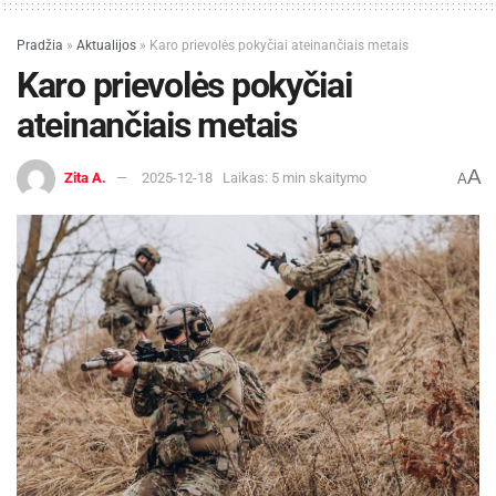
Pradžia
»
Aktualijos
»
Karo prievolės pokyčiai ateinančiais metais
Karo prievolės pokyčiai
ateinančiais metais
A
Zita A.
2025-12-18
Laikas: 5 min skaitymo
A