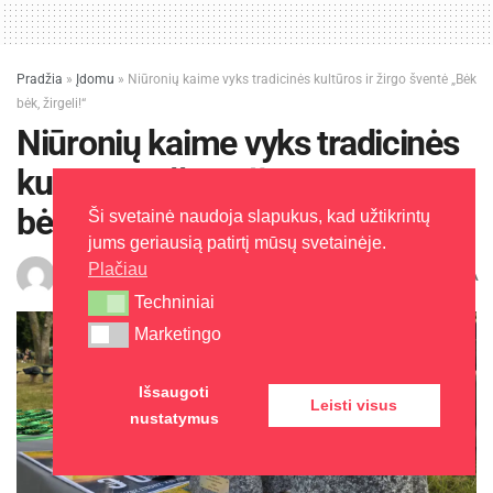
Pradžia
»
Įdomu
»
Niūronių kaime vyks tradicinės kultūros ir žirgo šventė „Bėk
bėk, žirgeli!“
Niūronių kaime vyks tradicinės
kultūros ir žirgo šventė „Bėk
bėk, žirgeli!“
Ši svetainė naudoja slapukus, kad užtikrintų
jums geriausią patirtį mūsų svetainėje.
Plačiau
A
Zita A.
2026-06-05
Laikas: 1 min skaitymo
A
Techniniai
Techniniai
Marketingo
Marketingo
Išsaugoti
Leisti visus
nustatymus