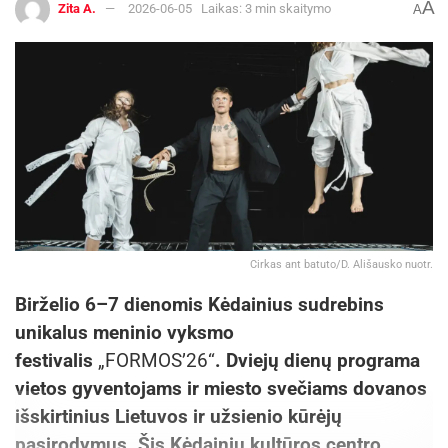
A
Zita A.
2026-06-05
Laikas: 3 min skaitymo
A
Cirkas ant batuto/D. Ališausko nuotr.
Birželio 6–7 dienomis Kėdainius sudrebins
unikalus meninio vyksmo
festivalis
„FORMOS’26“
. Dviejų dienų programa
vietos gyventojams ir miesto svečiams dovanos
išskirtinius Lietuvos ir užsienio kūrėjų
pasirodymus. Šis Kėdainių kultūros centro