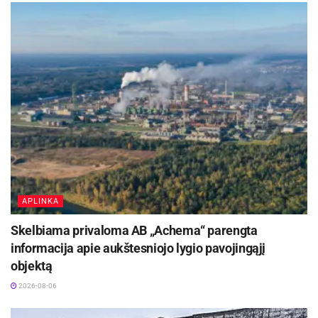
APLINKA
Skelbiama privaloma AB „Achema“ parengta
informacija apie aukštesniojo lygio pavojingąjį
objektą
2026-08-06