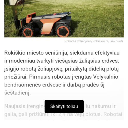
Kėdainių kultūros centras.
Šaltinis:
Kėdainių rajono savivaldybė
Robotas žoliapjovė/Rokiškio raj.sav.nuotr.
Rokiškio miesto seniūnija, siekdama efektyviau
ir moderniau tvarkyti viešąsias žaliąsias erdves,
įsigijo robotą žoliapjovę, pritaikytą didelių plotų
priežiūrai. Pirmasis robotas įrengtas Velykalnio
bendruomenės erdvėse ir darbą pradės šį
šeštadienį.
Naujasis įrenginys pasižymi dideliu našumu ir
Skaityti toliau
galia, gali prižiūrėti iki 2,4 ha vejų plotus. Robotai
parenkami atsižvelgiant į konkrečių teritorijų