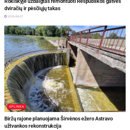
Rokiškyje užbaigtas remontuoti Respublikos gatvės
dviračių ir pėsčiųjų takas
Robotų naudojimas vertinamas kaip atsiperkanti
2026-08-07
investicija. Jie nuolat palaiko vienodą vejos
aukštį, todėl erdvės išlieka tvarkingos ir
reprezentatyvios. Be to, robotai veikia
autonomiškai, nereikalauja nuolatinių
žmogiškųjų išteklių ir leidžia efektyviau valdyti
priežiūros kaštus.
Rokiškio rajono savivaldybė pažymi, kad
išmaniosios technikos diegimas yra ilgalaikė
kryptis, leidžianti gerinti aplinkos priežiūros
kokybę ir racionaliai naudoti turimus išteklius.
APLINKA
Šaltinis:
Rokiškio rajono savivaldybė
Biržų rajone planuojama Širvėnos ežero Astravo
užtvankos rekonstrukcija