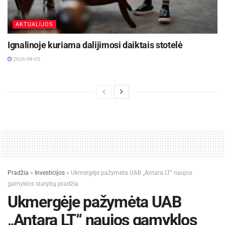
AKTUALIJOS
Ignalinoje kuriama dalijimosi daiktais stotelė
2026-08-05
Pradžia
»
Investicijos
»
Ukmergėje pažymėta UAB „Antara LT“ naujos
gamyklos statybų pradžia
Ukmergėje pažymėta UAB
„Antara LT“ naujos gamyklos