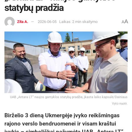
statybų pradžia
A
Zita A.
2026-06-05
Laikas: 2 min skaitymo
A
UAB „Antara LT“ naujos gamyklos statybų pradžia, įkasta laiko kapsulė/Dainiaus
Vyto nuotr.
Birželio 3 dieną Ukmergėje įvyko reikšmingas
rajono verslo bendruomenei ir visam kraštui
įvykis – simboliškai pažymėta UAB „Antara LT“