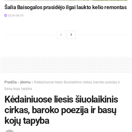
Šalia Baisogalos prasidėjo ilgai laukto kelio remontas
2026-08-05
Pradžia
»
Įdomu
»
Kėdainiuose liesis šiuolaikinis cirkas, baroko poezija ir
basų kojų tapyba
Kėdainiuose liesis šiuolaikinis
cirkas, baroko poezija ir basų
kojų tapyba