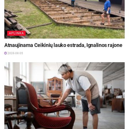
2026-08-07
Biržų rajone planuojama Širvėnos ežero Astravo
užtvankos rekonstrukcija
2026-08-07
APLINKA
Atnaujinama Ceikinių lauko estrada, Ignalinos rajone
Apie AB „Via Lietuva“
2026-08-05
„Via Lietuva“ – valstybės valdoma įmonė,
atsakinga už Lietuvos kelių modernizavimą,
priežiūrą ir eksploatavimą. Bendrovė rūpinasi
daugiau nei 21 tūkst. km valstybinės reikšmės
kelių, daugiau nei 1500 tiltų, viadukų, tunelių ir
daugiau nei 2000 km pėsčiųjų ir dviračių takų.
Šaltinis:
Ukmergės rajono savivaldybė