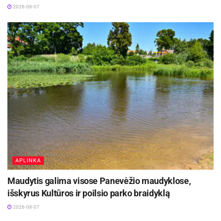
2026-08-07
APLINKA
Maudytis galima visose Panevėžio maudyklose,
išskyrus Kultūros ir poilsio parko braidyklą
2026-08-07