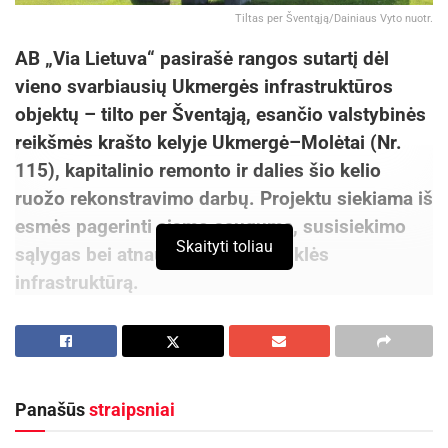
Tiltas per Šventąją/Dainiaus Vyto nuotr.
AB „Via Lietuva“ pasirašė rangos sutartį dėl
vieno svarbiausių Ukmergės infrastruktūros
objektų – tilto per Šventąją, esančio valstybinės
reikšmės krašto kelyje Ukmergė–Molėtai (Nr.
115), kapitalinio remonto ir dalies šio kelio
ruožo rekonstravimo darbų. Projektu siekiama iš
esmės pagerinti eismo saugumą, susisiekimo
Skaityti toliau
sąlygas bei atnaujinti prastos būklės
infrastruktūrą.
Vykdant projektą „Valstybinės reikšmės krašto
kelio Nr. 115 Ukmergė–Molėtai 0,393 km tilto
per Šventąją kapitalinis remontas ir ruožo nuo
Panašūs
straipsniai
0,512 iki 0,836 km rekonstravimas“, bus
atnaujintas strategiškai svarbus tiltas per