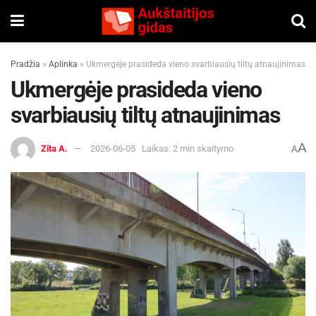
Pradžia
»
Aplinka
»
Ukmergėje prasideda vieno svarbiausių tiltų atnaujinimas
Ukmergėje prasideda vieno
svarbiausių tiltų atnaujinimas
A
Zita A.
2026-06-05
Laikas: 2 min skaitymo
A