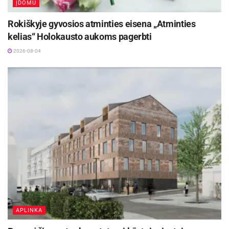
ĮDOMU
Rokiškyje gyvosios atminties eisena „Atminties
kelias“ Holokausto aukoms pagerbti
2026-08-04
APLINKA