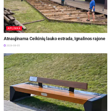
Rokiškio rajono savivaldybė pažymi, kad
išmaniosios technikos diegimas yra ilgalaikė
kryptis, leidžianti gerinti aplinkos priežiūros
APLINKA
kokybę ir racionaliai naudoti turimus išteklius.
Atnaujinama Ceikinių lauko estrada, Ignalinos rajone
Šaltinis:
Rokiškio rajono savivaldybė
2026-08-05