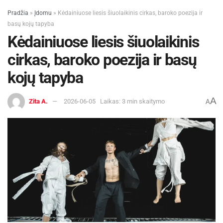
Pradžia
»
Įdomu
»
Kėdainiuose liesis šiuolaikinis cirkas, baroko poezija ir
basų kojų tapyba
Kėdainiuose liesis šiuolaikinis
cirkas, baroko poezija ir basų
kojų tapyba
A
Zita A.
2026-06-05
Laikas: 3 min skaitymo
A