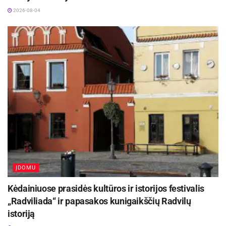
2026-08-04
ĮDOMU
Kėdainiuose prasidės kultūros ir istorijos festivalis
„Radviliada“ ir papasakos kunigaikščių Radvilų
istoriją