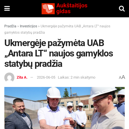
Pradžia
»
Investicijos
»
Ukmergėje pažymėta UAB „Antara LT“ naujos
gamyklos statybų pradžia
Ukmergėje pažymėta UAB
„Antara LT“ naujos gamyklos
statybų pradžia
A
Zita A.
2026-06-05
Laikas: 2 min skaitymo
A