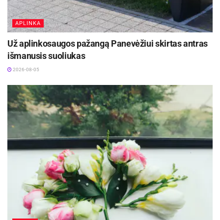
APLINKA
Už aplinkosaugos pažangą Panevėžiui skirtas antras
išmanusis suoliukas
2026-08-05