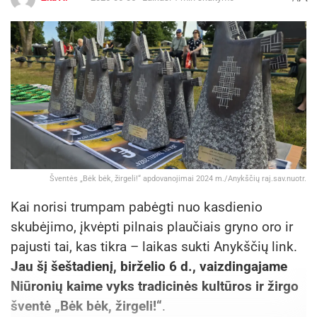
Šventės „Bėk bėk, žirgeli!“ apdovanojimai 2024 m./Anykščių raj.sav.nuotr.
Kai norisi trumpam pabėgti nuo kasdienio
skubėjimo, įkvėpti pilnais plaučiais gryno oro ir
pajusti tai, kas tikra – laikas sukti Anykščių link.
Jau šį šeštadienį, birželio 6 d., vaizdingajame
Niūronių kaime vyks tradicinės kultūros ir žirgo
šventė „Bėk bėk, žirgeli!“
.