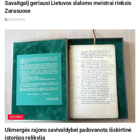
Savaitgalį geriausi Lietuvos slalomo meistrai rinksis
Zarasuose
2026-08-04
ĮDOMU
Ukmergės rajono savivaldybei padovanota išskirtinė
istorijos relikvija