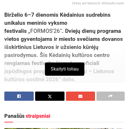
Cirkas ant batuto/D. Ališausko nuotr.
Birželio 6–7 dienomis Kėdainius sudrebins
unikalus meninio vyksmo
festivalis
„FORMOS’26“
. Dviejų dienų programa
vietos gyventojams ir miesto svečiams dovanos
išskirtinius Lietuvos ir užsienio kūrėjų
pasirodymus. Šis Kėdainių kultūros centro
rengiamas festivalis šiemet yra oficiali
Skaityti toliau
įspūdingos programos „Kėdainiai – Lietuvos
kultūros sostinė 2026“ dalis.
Istorinėse senamiesčio erdvėse susijungs
šiuolaikinis cirkas, teatro inovacijos, gyva
muzikinė improvizacija ir galingas 22 balsų
Panašūs
straipsniai
aktorių choras. Organizatoriai kviečia patirti
meną gyvai, atvirai ir įvairiose senamiesčio