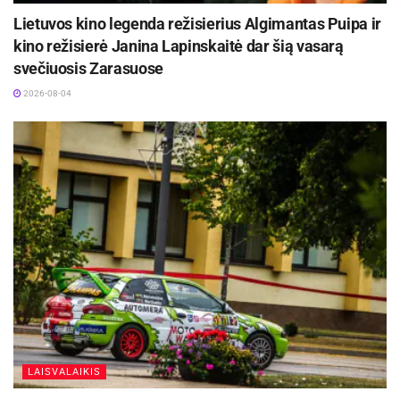
Lietuvos kino legenda režisierius Algimantas Puipa ir
kino režisierė Janina Lapinskaitė dar šią vasarą
svečiuosis Zarasuose
2026-08-04
LAISVALAIKIS