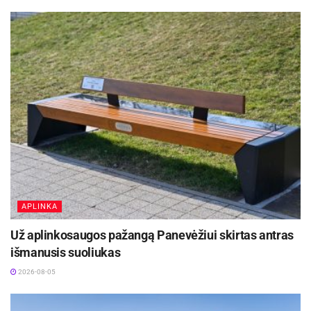
dalyvavo UAB „Antara LT“ vadovai, darbuotojai,
verslo partneriai ir kiti garbūs svečiai. Pasveikinti
bendrovės komandos ir palaikyti šio svarbaus
projekto pradžią atvyko Ukmergės rajono
savivaldybės meras Darius Varnas, vicemeras
Eugenijus Kuodelis, administracijos direktorė
Inga Pračkailė bei mero patarėja Goda Juzėnaitė.
Sveikindamas bendrovės komandą, meras D.
Varnas pabrėžė, kad verslo plėtra ir investicijos
yra vienas svarbiausių rajono augimo variklių.
APLINKA
„Džiugu matyti, kad Ukmergė tampa vieta, kurioje
Už aplinkosaugos pažangą Panevėžiui skirtas antras
verslas ne tik sėkmingai veikia, bet ir drąsiai
išmanusis suoliukas
planuoja ateitį. Tokie projektai stiprina mūsų
2026-08-05
rajono konkurencingumą, kuria darbo vietas ir
prisideda prie gyventojų gerovės. Tai yra