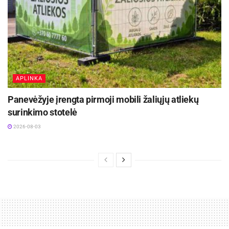
APLINKA
Panevėžyje įrengta pirmoji mobili žaliųjų atliekų
surinkimo stotelė
2026-08-03