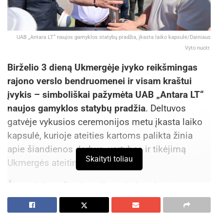
UAB „Antara LT“ naujos gamyklos statybų pradžia, įkasta laiko kapsulė/Dainiaus
Vyto nuotr.
Birželio 3 dieną Ukmergėje įvyko reikšmingas
rajono verslo bendruomenei ir visam kraštui
įvykis – simboliškai pažymėta UAB „Antara LT“
naujos gamyklos statybų pradžia
. Deltuvos
gatvėje vykusios ceremonijos metu įkasta laiko
kapsulė, kurioje ateities kartoms palikta žinia
apie šiandienos darbus, vertybes ir tikėjimą
Skaityti toliau
Ukmergės ateitimi.
Šis projektas žymi ne tik naują bendrovės
augimo etapą, bet ir dar vieną svarbų žingsnį
stiprinant Ukmergės rajono ekonominį