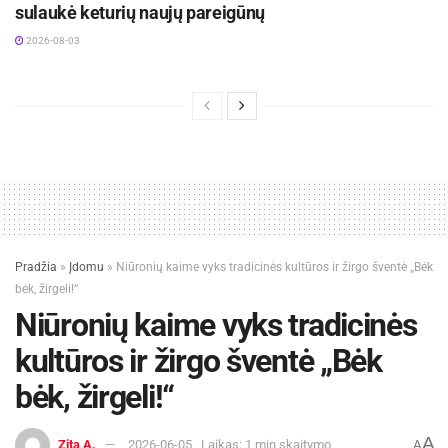
sulaukė keturių naujų pareigūnų
2026-08-03
Pradžia
»
Įdomu
»
Niūronių kaime vyks tradicinės kultūros ir žirgo šventė „Bėk
bėk, žirgeli!“
Niūronių kaime vyks tradicinės
kultūros ir žirgo šventė „Bėk
bėk, žirgeli!“
A
Zita A.
2026-06-05
Laikas: 1 min skaitymo
A