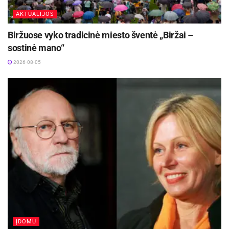
Įėjimas:
atviras visiems, pasiėmusiems gerą
AKTUALIJOS
nuotaiką!
Biržuose vyko tradicinė miesto šventė „Biržai –
sostinė mano“
Šaltinis:
Anykščių rajono savivaldybė
2026-08-05
ĮDOMU