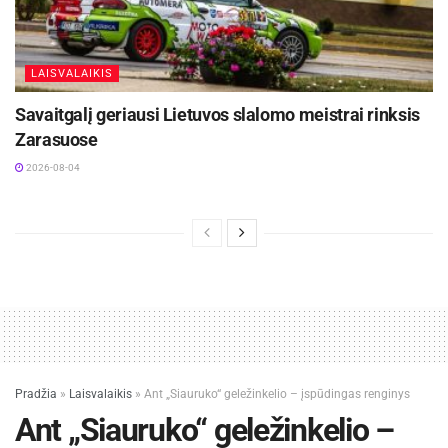
LAISVALAIKIS
Savaitgalį geriausi Lietuvos slalomo meistrai rinksis
Zarasuose
2026-08-04
Pradžia
»
Laisvalaikis
»
Ant „Siauruko“ geležinkelio – įspūdingas renginys
Ant „Siauruko“ geležinkelio –