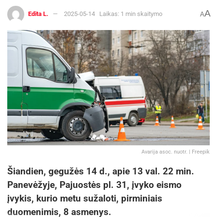
A
Edita L.
2025-05-14
Laikas: 1 min skaitymo
A
Avarija asoc. nuotr. | Freepik
Šiandien, gegužės 14 d., apie 13 val. 22 min.
Panevėžyje, Pajuostės pl. 31, įvyko eismo
įvykis, kurio metu sužaloti, pirminiais
duomenimis, 8 asmenys.