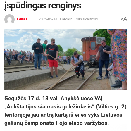
įspūdingas renginys
A
Edita L.
2025-05-14
Laikas: 1 min skaitymo
A
Gegužės 17 d. 13 val. Anykščiuose VšĮ
„Aukštaitijos siaurasis geležinkelis“ (Vilties g. 2)
teritorijoje jau antrą kartą iš eilės vyks Lietuvos
galiūnų čempionato I-ojo etapo varžybos.