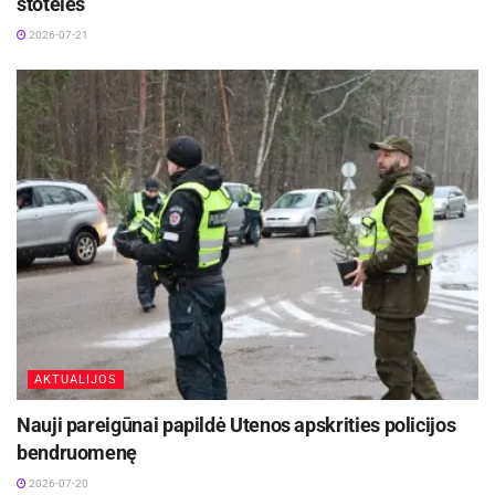
stotelės
2026-07-21
AKTUALIJOS
Nauji pareigūnai papildė Utenos apskrities policijos
bendruomenę
2026-07-20