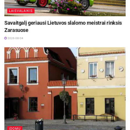
LAISVALAIKIS
Savaitgalį geriausi Lietuvos slalomo meistrai rinksis
Zarasuose
2026-08-04
ĮDOMU