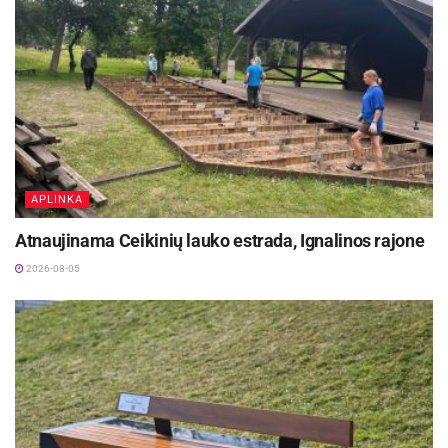
hamakai, gultai.
„Rojaus sodas“ Ukmergės mieste – tai viena iš
gyventojų pateiktų iniciatyvų Ukmergės rajono
savivaldybės Dalyvaujamajam biudžetui.
Šaltinis:
Ukmergės rajono savivaldybė
APLINKA
Žymos:
Parkai
Atnaujinama Ceikinių lauko estrada, Ignalinos rajone
2026-08-05