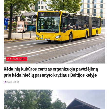
AKTUALIJOS
-
+
1
5
Kėdainių kultūros centras organizuoja pavėžėjimą
prie kėdainiečių pastatyto kryžiaus Baltijos kelyje
2026-08-05
„Rojaus sodo“ lankytojų atokvėpio ir įkvėpimo
akimirkoms yra įrengti stilingas suoliukas, lauko