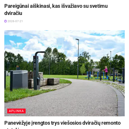
Pareigūnai aiškinasi, kas išvažiavo su svetimu
dviračiu
2026-07-21
APLINKA
Panevėžyje įrengtos trys viešosios dviračių remonto