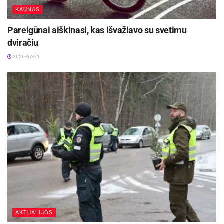
nuskaičiuoti pinigai. Turtinė žala – 1188 eurai.
KAUNAS
Gegužės 9 d. – gegužės 13 d.
Pareigūnai aiškinasi, kas išvažiavo su svetimu
dviračiu
Kauno apskritis
2026-07-21
Ilgapirščių taikiniai
Kaune, A. Juozapavičiaus pr., iš buto pavogti
grynieji pinigai. Padaryta turtinė žala siekia apie
8730 eurų.
Gegužės 10 d.
Šiaulių apskritis
Sukčių pinklės internete
AKTUALIJOS
Joniškio r. gyventojas pokalbių programėlėje