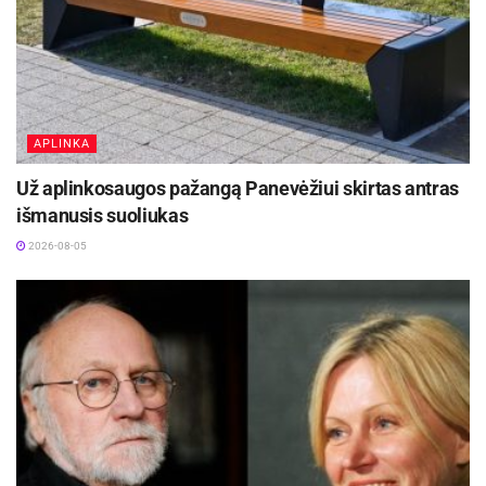
APLINKA
Už aplinkosaugos pažangą Panevėžiui skirtas antras
išmanusis suoliukas
2026-08-05