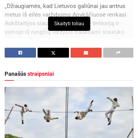
„Džiaugiamės, kad Lietuvos galiūnai jau antrus
metus iš eilės varžyboms Anykščiuose renkasi
Aukštaitijos siaurojo geležinkelio teritoriją ir
Skaityti toliau
vienoje iš rungčių varžysis traukdami siauruko
vagonus. Renginį organizuoja Lietuvos galiūnų
federacija, o mes esame šio renginio parneriai“,
– sako VšĮ „Aukštaitijos siaurasis geležinkelis“
direktorius dr. Darius Liutikas.
Panašūs
straipsniai
Pasak organizatorių, Anykščiuose, siaurojo
geležinkelio teritorijoje viena įspūdingiausių šios
sporto šakos rungčių bus traukinio vagonų
traukimas.
Aktualios
naujienos