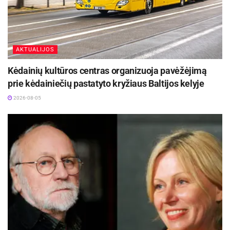
VšĮ „Aukštaitijos siaurasis geležinkelis“
informacija
AKTUALIJOS
Šaltinis:
Anykščių rajono savivaldybė
Kėdainių kultūros centras organizuoja pavėžėjimą
prie kėdainiečių pastatyto kryžiaus Baltijos kelyje
Žymos:
Aukštaitijos siaurasis geležinkelis
Renginiai
2026-08-05