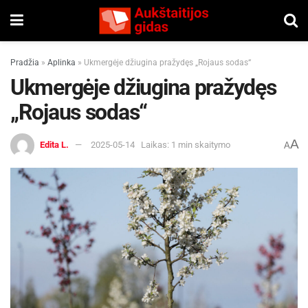
Pradžia
»
Aplinka
»
Ukmergėje džiugina pražydęs „Rojaus sodas“
Ukmergėje džiugina pražydęs
„Rojaus sodas“
A
Edita L.
2025-05-14
Laikas: 1 min skaitymo
A