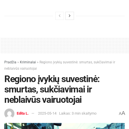
Pradžia
»
Kriminalai
»
Regiono įvykių suvestinė: smurtas, sukčiavimai ir
neblaivūs vairuotojai
Regiono įvykių suvestinė:
smurtas, sukčiavimai ir
neblaivūs vairuotojai
A
Edita L.
2025-05-14
Laikas: 3 min skaitymo
A