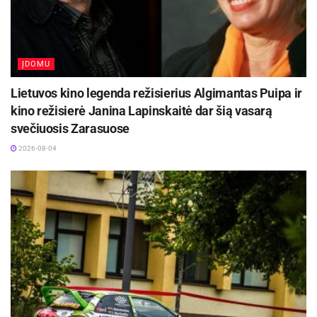
ĮDOMU
Lietuvos kino legenda režisierius Algimantas Puipa ir
kino režisierė Janina Lapinskaitė dar šią vasarą
svečiuosis Zarasuose
2026-08-04