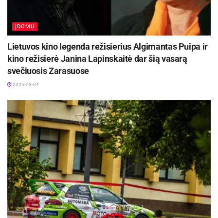
ĮDOMU
Lietuvos kino legenda režisierius Algimantas Puipa ir
kino režisierė Janina Lapinskaitė dar šią vasarą
svečiuosis Zarasuose
2026-08-04