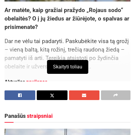
Ar matėte, kaip gražiai pražydo „Rojaus sodo“
obelaitės? O į jų žiedus ar žiūrėjote, o spalvas ar
prisimenate?
Dar ne vėlu tai padaryti. Paskubėkite visa tą grožį
– vieną baltą, kitą rožinį, trečią raudoną žiedą –
pamatyti iš arti. Tereikia atsistoti po žydinčia
obelaite ir užversti galvą aukštyn…
Skaityti toliau
Aktualios
naujienos
Nuo rugpjūčio 10 dienos keisis eismas Panevėžio
Vakarinės gatvės atkarpoje
2026-08-06
Panašūs
straipsniai
Šalia Baisogalos prasidėjo ilgai laukto kelio
remontas