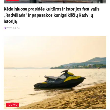
Kėdainiuose prasidės kultūros ir istorijos festivalis
„Radviliada“ ir papasakos kunigaikščių Radvilų
istoriją
2026-08-04
ĮDOMU