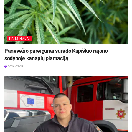
Šaltinis:
Panevėžio apskr. VPK
KRIMINALAI
Panevėžio pareigūnai surado Kupiškio rajono
sodyboje kanapių plantaciją
2026-07-23