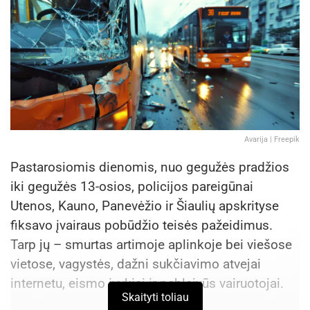
Avarija | Freepik
Pastarosiomis dienomis, nuo gegužės pradžios
iki gegužės 13-osios, policijos pareigūnai
Utenos, Kauno, Panevėžio ir Šiaulių apskrityse
fiksavo įvairaus pobūdžio teisės pažeidimus.
Tarp jų – smurtas artimoje aplinkoje bei viešose
vietose, vagystės, dažni sukčiavimo atvejai
internetu, eismo įvykiai ir neblaivūs vairuotojai.
Skaityti toliau