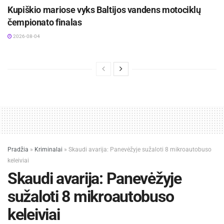
Kupiškio mariose vyks Baltijos vandens motociklų
čempionato finalas
2026-08-04
Pradžia
»
Kriminalai
»
Skaudi avarija: Panevėžyje sužaloti 8 mikroautobuso
keleiviai
Skaudi avarija: Panevėžyje
sužaloti 8 mikroautobuso
keleiviai