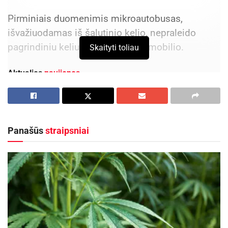
Pirminiais duomenimis mikroautobusas,
išvažiuodamas iš šalutinio kelio, nepraleido
pagrindiniu keliu važiavusio automobilio.
Skaityti toliau
Aktualios
naujienos
Panevėžys stiprina verslo ryšius su Jungtine
Karalyste
2026-08-06
Panašūs
straipsniai
Panevėžio centre bus statomi būstai miestui
reikalingiems specialistams ir naujos Socialinių
reikalų skyriaus patalpos
2026-08-04
Įvykio vietoje dirba pareigūnai, eismas
reguliuojamas.