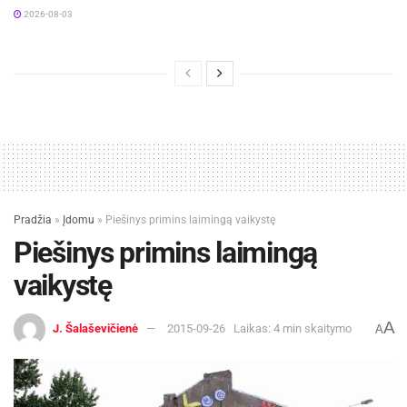
2026-08-03
Pradžia
»
Įdomu
»
Piešinys primins laimingą vaikystę
Piešinys primins laimingą
vaikystę
A
J. Šalaševičienė
2015-09-26
Laikas: 4 min skaitymo
A