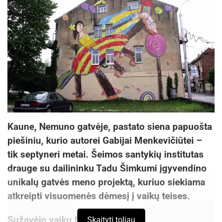
Kaune, Nemuno gatvėje, pastato siena papuošta
piešiniu, kurio autorei Gabijai Menkevičiūtei –
tik septyneri metai. Šeimos santykių institutas
drauge su dailininku Tadu Šimkumi įgyvendino
unikalų gatvės meno projektą, kuriuo siekiama
atkreipti visuomenės dėmesį į vaikų teises.
Sužavėjo vaikų fantazija
Skaityti toliau