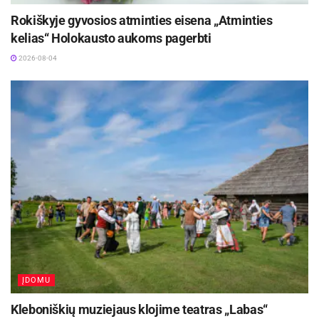
Rokiškyje gyvosios atminties eisena „Atminties
kelias“ Holokausto aukoms pagerbti
2026-08-04
ĮDOMU
Kleboniškių muziejaus klojime teatras „Labas“