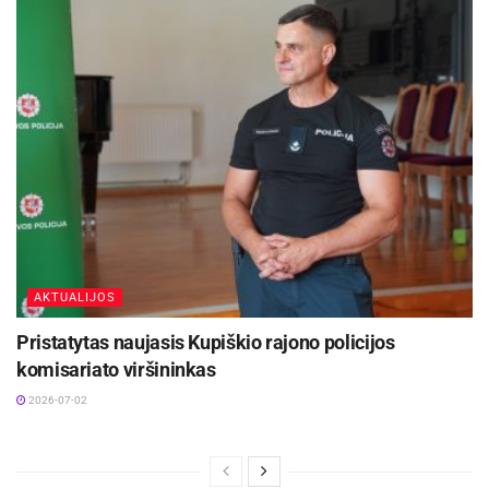
tuoj pat išsiuntinėjo raštus, kad sumažina pieno
kainą dar vienu centu. „Ir dabar – atvažiavote,
mes čia jums savo bėdas dėstome, o
nepasakote, ką padarėte, kad padėtis bent kiek
keistųsi. Kai nuo moduliacijos prasidėjo ritimasis
žemyn, taip neįstengiate sustabdyti. O dar
sakote, kad remiate gyvulininkystę. Kiek jūs taip
ją galite remti?“, – nevyniojo žodžių į vatą V.
Baršauskas.
AKTUALIJOS
Reikalauja lygiuotis į Europą
Pristatytas naujasis Kupiškio rajono policijos
Viceministras A. Ežerskis teisinosi, kad siūlė
komisariato viršininkas
išeitį – numatyti pieno įstatyme iki 20 proc. riboti
2026-07-02
prekybinius antkainius, įpareigoti perdirbėjus
nemokėti mažiau nei pieno gamybos savikaina.