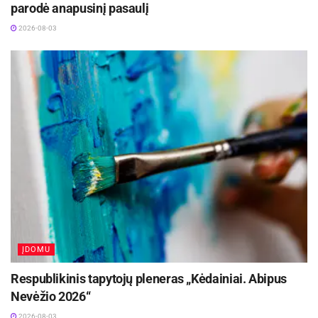
parodė anapusinį pasaulį
2026-08-03
ĮDOMU
Respublikinis tapytojų pleneras „Kėdainiai. Abipus
Nevėžio 2026“
2026-08-03