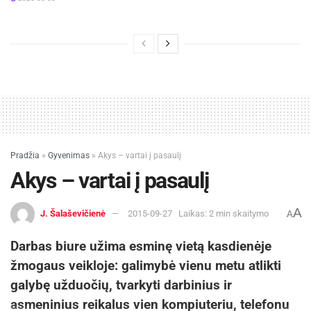
Pradžia
»
Gyvenimas
»
Akys – vartai į pasaulį
Akys – vartai į pasaulį
A
J. Šalaševičienė
2015-09-27
Laikas: 2 min skaitymo
A
Darbas biure užima esminę vietą kasdienėje
žmogaus veikloje: galimybė vienu metu atlikti
galybę užduočių, tvarkyti darbinius ir
asmeninius reikalus vien kompiuteriu, telefonu