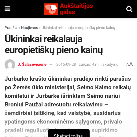
Pradžia
»
Naujienos
»
Ūkininkai reikalauja europietiškų pieno kainų
Ūkininkai reikalauja
europietiškų pieno kainų
A
J. Šalaševičienė
2015-09-28
Laikas: 4 min skaitymo
A
Jurbarko krašto ūkininkai pradėjo rinkti parašus
po Žemės ūkio ministerijai, Seimo Kaimo reikalų
komitetui ir Jurbarke išrinktam Seimo nariui
Broniui Paužai adresuotu reikalavimu –
žemdirbiai įsitikinę, kad valstybė, susidarius
ypatingoms ekonominėms sąlygoms, privalo
pradėti reguliuoti pieno ir mėsos supirkimo
Skaityti toliau