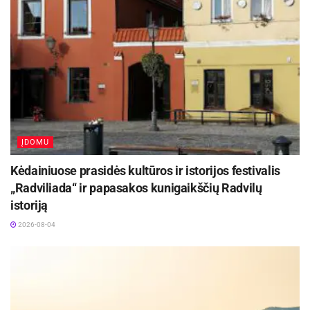
siejamas su Mindaugo pilimi Latava, kurioje
Mindaugas 1253 m. ir 1260 m. išdavė du
donacinius aktus. Kadangi 1253 m. aktas
išduotas karūnavimo proga, piliakalnis taip pat
siejamas su Mindaugo karūnavimo vieta.
Šaltinis:
Anykščių rajono savivaldybė
ĮDOMU
Kėdainiuose prasidės kultūros ir istorijos festivalis
„Radviliada“ ir papasakos kunigaikščių Radvilų
istoriją
2026-08-04