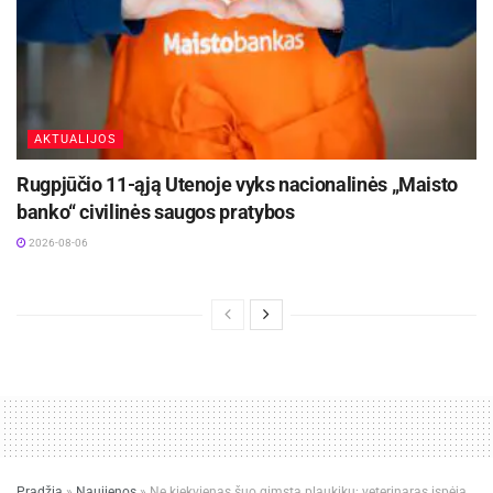
AKTUALIJOS
Rugpjūčio 11-ąją Utenoje vyks nacionalinės „Maisto
banko“ civilinės saugos pratybos
2026-08-06
Pradžia
»
Naujienos
»
Ne kiekvienas šuo gimsta plaukiku: veterinaras įspėja