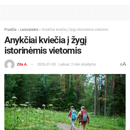
Pradžia
»
Laisvalaikis
»
Anykčiai kviečia į žygį istorinėmis vietomis
Anykčiai kviečia į žygį
istorinėmis vietomis
A
Zita A.
2026-07-03
Laikas: 2 min skaitymo
A