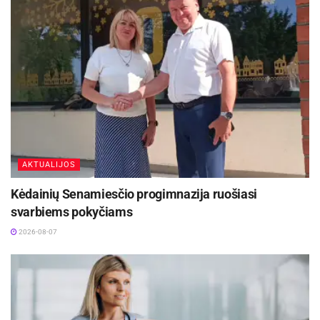
AKTUALIJOS
Kėdainių Senamiesčio progimnazija ruošiasi
svarbiems pokyčiams
2026-08-07
CanisFelis nuotr.
Veterinaras pabrėžia, kad nereikėtų tikėtis, jog
pirmą kartą prie ežero atvykęs šuo iš karto