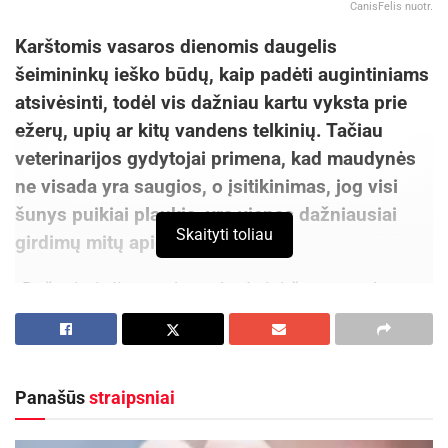
CanisFelis nuotr.
Karštomis vasaros dienomis daugelis
šeimininkų ieško būdų, kaip padėti augintiniams
atsivėsinti, todėl vis dažniau kartu vyksta prie
ežerų, upių ar kitų vandens telkinių. Tačiau
veterinarijos gydytojai primena, kad maudynės
ne visada yra saugios, o įsitikinimas, jog visi
šunys puikiai plaukia, yra vienas dažniausiai
Skaityti toliau
girdimų mitų apie šunis.
„Dažnai girdime sakant, kad visi šunys moka
plaukti, tačiau tai nėra tiesa. Kai kurios veislės
vandenyje iš tiesų jaučiasi puikiai, tačiau kitoms
plaukimas nėra įgimtas gebėjimas. Kaip ir
Panašūs
straipsniai
žmonėms, vieniems tai sekasi geriau, kitiems
reikia laiko išmokti, o kai kuriems plaukimas