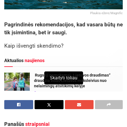
Plaukia ežere/Magnific
Pagrindinės rekomendacijos, kad vasara būtų ne
tik įsimintina, bet ir saugi.
Kaip išvengti skendimo?
Aktualios
naujienos
Rugsėjį nemokamai „Lietuvos draudimas“
Skaityti toliau
draudžia visus Lietuvos moksleivius nuo
nelaimingų atsitikimų kelyje
2026-08-09
„Globalūs Zarasai“ subūrė kraštiečius iš įvairių
pasaulio kampelių
2026-08-08
Panašūs
straipsniai