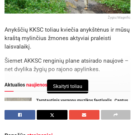
Žygis/Magnific
Anykščių KKSC toliau kviečia anykštėnus ir mūsų
kraštą mylinčius žmones aktyviai praleisti
laisvalaikį.
Šiemet AKKSC renginių plane atsirado naujovė –
net dvylika žygių po rajono apylinkes.
Aktualios
naujienos
Skaityti toliau
Tarptautinis vargonų muzikos festivalis „Cantus
organi“ kviečia į išskirtinį koncertą Kėdainiuose!
2026-08-09
Rugsėjo 11–13 dienomis Panevėžys švęs 523-
iąjį gimtadienį