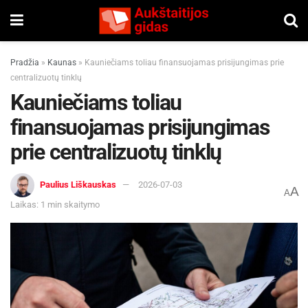
Pradžia
»
Kaunas
»
Kauniečiams toliau finansuojamas prisijungimas prie
centralizuotų tinklų
Kauniečiams toliau
finansuojamas prisijungimas
prie centralizuotų tinklų
Paulius Liškauskas
2026-07-03
A
A
Laikas: 1 min skaitymo