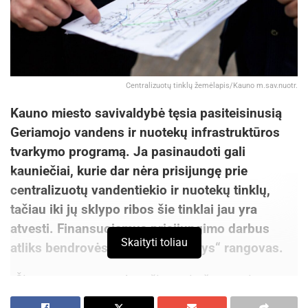
Centralizuotų tinklų žemėlapis/Kauno m.sav.nuotr.
Kauno miesto savivaldybė tęsia pasiteisinusią
Geriamojo vandens ir nuotekų infrastruktūros
tvarkymo programą. Ja pasinaudoti gali
kauniečiai, kurie dar nėra prisijungę prie
centralizuotų vandentiekio ir nuotekų tinklų,
tačiau iki jų sklypo ribos šie tinklai jau yra
atvesti. Finansuojamus prisijungimo darbus
Skaityti toliau
atliks bendrovės „Kauno vandenys“ rangovas.
„Ši programa – svarbus žingsnis švaresnio
Kauno miesto link. Pagrindinis programos