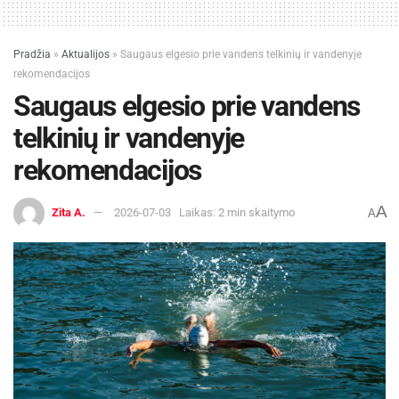
Pradžia
»
Aktualijos
»
Saugaus elgesio prie vandens telkinių ir vandenyje
rekomendacijos
Saugaus elgesio prie vandens
telkinių ir vandenyje
rekomendacijos
A
Zita A.
2026-07-03
Laikas: 2 min skaitymo
A