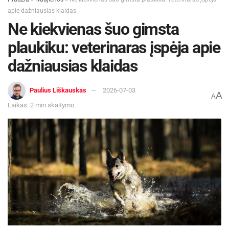
apie dažniausias klaidas
Ne kiekvienas šuo gimsta
plaukiku: veterinaras įspėja apie
dažniausias klaidas
Paulius Liškauskas
2026-07-03
A
A
Laikas: 2 min skaitymo