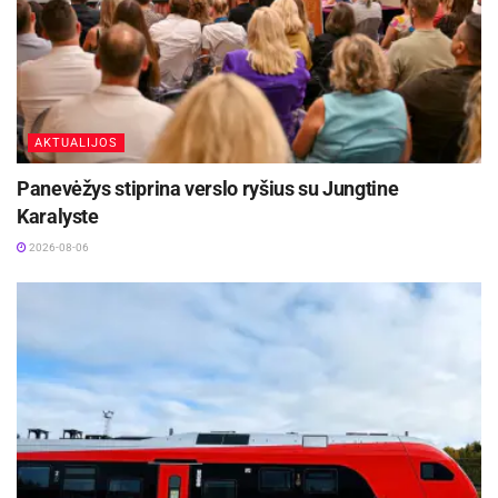
AKTUALIJOS
Panevėžys stiprina verslo ryšius su Jungtine
Karalyste
2026-08-06
/ Pexels nuotr.
„Griežtai nerekomenduojame leisti šunims
maudytis vandens telkiniuose, kuriuose
matomas intensyvus dumblių žydėjimas. Tokie
vandenys gali būti pavojingi tiek žmonėms, tiek
gyvūnams. Riziką kelia ir užteršti vandens