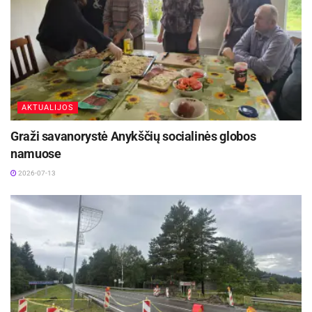
Žymos:
Anykščių menų centras
Pranešimas spaudai
AKTUALIJOS
Graži savanorystė Anykščių socialinės globos
namuose
2026-07-13