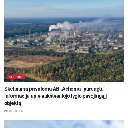
APLINKA
Skelbiama privaloma AB „Achema“ parengta
informacija apie aukštesniojo lygio pavojingąjį
objektą
2026-08-06