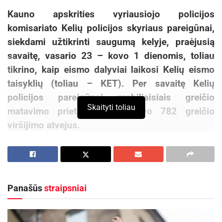
Kauno apskrities vyriausiojo policijos
komisariato Kelių policijos skyriaus pareigūnai,
siekdami užtikrinti saugumą kelyje, praėjusią
savaitę, vasario 23 – kovo 1 dienomis, toliau
tikrino, kaip eismo dalyviai laikosi Kelių eismo
taisyklių (toliau – KET). Per savaitę Kelių
policijos pareigūnai mobiliaisiais greičio
Skaityti toliau
matavimo prietaisais užfiksavo 782 greičio
viršijimo atvejus.
Praėjusią savaitę Kelių policijos pareigūnai ir
toliau vykdė policines priemones, skirtas
neblaiviems vairuotojams ir kitiems KET
Panašūs
straipsniai
pažeidimams išaiškinti. Jų metu policijos
pareigūnai Kaune ir Kauno rajone patikrino virš 6
tūkst. transporto priemonių. Iš viso praėjusią