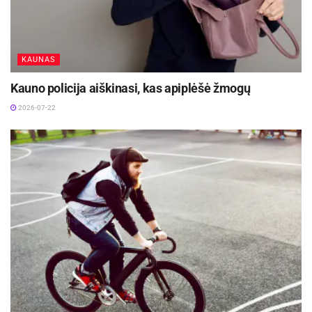
KAUNAS
Kauno policija aiškinasi, kas apiplėšė žmogų
2026-07-22