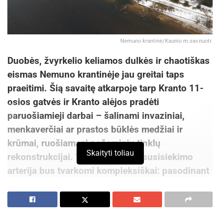
Nemuno krantinė/Kaunio m.sav.nuotr.
Duobės, žvyrkelio keliamos dulkės ir chaotiškas
eismas Nemuno krantinėje jau greitai taps
praeitimi. Šią savaitę atkarpoje tarp Kranto 11-
osios gatvės ir Kranto alėjos pradėti
paruošiamieji darbai – šalinami invaziniai,
menkaverčiai ar prastos būklės medžiai ir
krūmai, ruošiamasi požeminių tinklų
Skaityti toliau
rekonstrukcijai. Visa teritorija ir susisiekimo
arterija bus tvarkomi kompleksiškai: pasodinant
daugiau augalijos, užtikrinant patogumą vietos
gyventojams bei atvykstantiems poilsiautojams.