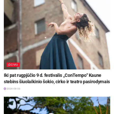
savaitę Kauno apskrityje policijos pareigūnai
nustatė 16 neblaivių vairuotojų, 16 vairuotojų,
kurie transporto priemones vairavo neturėdami
tam teisės, 106 vairuotojus, kurie vairuodami
naudojosi mobiliojo ryšio priemonėmis ir net 17
chuliganiško vairavimo atvejų.
Aktualios
naujienos
ĮDOMU
Kauno žaliosios erdvės džiugina nuo pirmųjų
pavasario žiedų iki rudens sezono pabaigos
Iki pat rugpjūčio 9 d. festivalis „ConTempo“ Kaune
2026-08-07
stebins šiuolaikinio šokio, cirko ir teatro pasirodymais
Festivalį „ConTempo“ Kaune uždarys sudėtingas
2026-08-03
pasirodymas aštuonių metrų aukštyje ir piknikas
Santakoje
2026-08-05