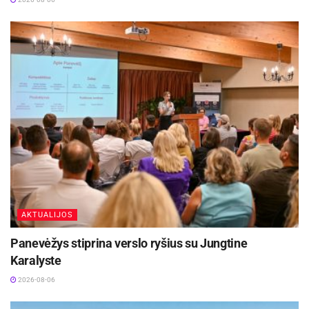
Kėdainių Senamiesčio progimnazija ruošiasi
svarbiems pokyčiams
2026-08-07
Kauno rajone, Čekiškėje vyks 2028 metų Europos
ir pasaulio greičio automodelių čempionatas
2026-08-07
Šaltinis:
Kauno rajono savivaldybė
AKTUALIJOS
Panevėžys stiprina verslo ryšius su Jungtine
Karalyste
2026-08-06