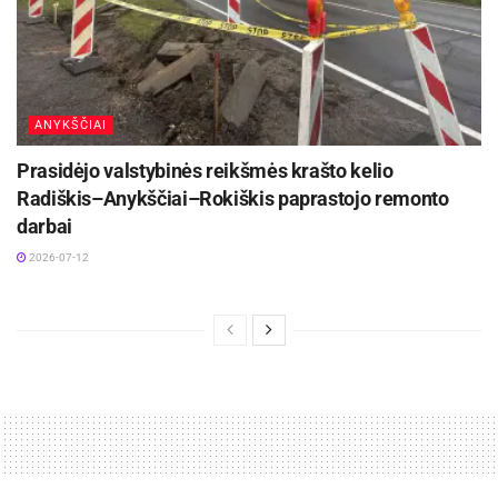
ANYKŠČIAI
Prasidėjo valstybinės reikšmės krašto kelio
Radiškis–Anykščiai–Rokiškis paprastojo remonto
darbai
2026-07-12