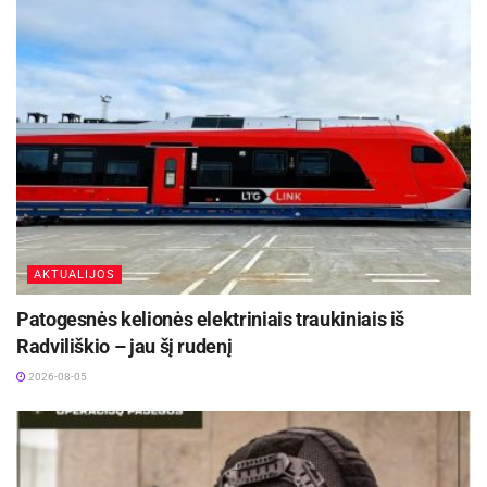
AKTUALIJOS
Patogesnės kelionės elektriniais traukiniais iš
Radviliškio – jau šį rudenį
2026-08-05