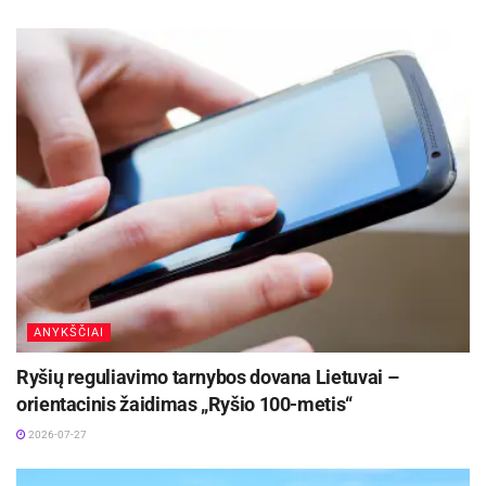
įvykių versijas. Filmas pasakoja apie tragiškus Tėvynės laisvę
gynusių žmonių likimus, paprastų Dainavos krašto žmonių
heroizmą ir pasiaukojimą. Filme gausu atkuriamųjų scenų,
anksčiau neskelbtų istorinių dokumentų.
Filmo trukmė 2 val. 5 min.
Amžiaus cenzai: N-13
Filmo režisierius ir scenarijaus autorius Aleksandras Matonis.
Operatoriai – Rolandas Leonavičius, Juozas Matonis, Eduardas
ANYKŠČIAI
Bareika.
Ryšių reguliavimo tarnybos dovana Lietuvai –
Kompozitorius – Mantautas Krukauskas.
orientacinis žaidimas „Ryšio 100-metis“
Montažo režisierius – Eduardas Bareika.
2026-07-27
Garso režisierius – Oleh Holovoshkin.