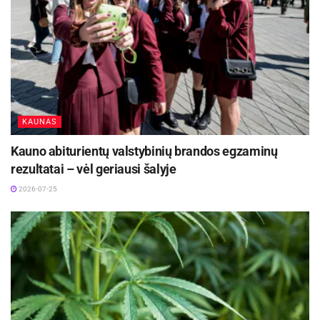
KAUNAS
Kauno abiturientų valstybinių brandos egzaminų
rezultatai – vėl geriausi šalyje
2026-07-25