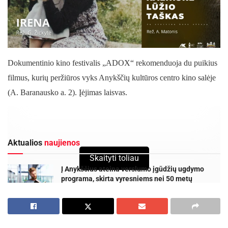
Dokumentinio kino festivalis „ADOX“ rekomenduoja du puikius
filmus, kurių peržiūros vyks Anykščių kultūros centro kino salėje
(A. Baranausko a. 2). Įėjimas laisvas
.
Aktualios
naujienos
Skaityti toliau
Į Anykščius ateina verslumo įgūdžių ugdymo
programa, skirta vyresniems nei 50 metų
asmenims
2026-08-06
Anykščių rajono gyventojams „Smurtinio elgesio
artimoje aplinkoje keitimo programa“