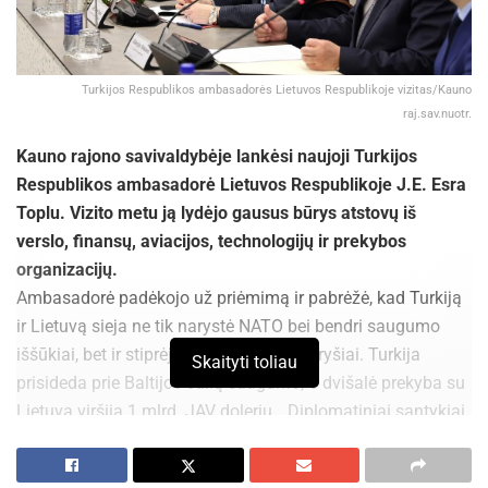
Turkijos Respublikos ambasadorės Lietuvos Respublikoje vizitas/Kauno
raj.sav.nuotr.
Kauno rajono savivaldybėje lankėsi naujoji Turkijos
Respublikos ambasadorė Lietuvos Respublikoje J.E. Esra
Toplu. Vizito metu ją lydėjo gausus būrys atstovų iš
verslo, finansų, aviacijos, technologijų ir prekybos
organizacijų.
Ambasadorė padėkojo už priėmimą ir pabrėžė, kad Turkiją
ir Lietuvą sieja ne tik narystė NATO bei bendri saugumo
iššūkiai, bet ir stiprėjantys ekonominiai ryšiai. Turkija
Skaityti toliau
prisideda prie Baltijos šalių saugumo, o dvišalė prekyba su
Lietuva viršija 1 mlrd. JAV dolerių. „Diplomatiniai santykiai
svarbūs, tačiau ne mažiau reikšmingas ir savivaldos
bendradarbiavimas“, – akcentavo ambasadorė,