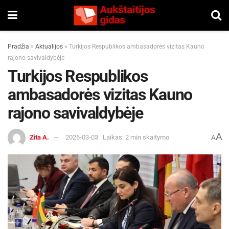
Pradžia
»
Aktualijos
»
Turkijos Respublikos ambasadorės vizitas Kauno
rajono savivaldybėje
Turkijos Respublikos
ambasadorės vizitas Kauno
rajono savivaldybėje
A
Zita A.
2026-03-03
Laikas: 2 min skaitymo
A