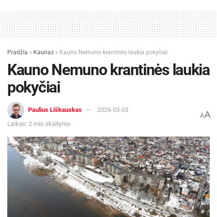
Pradžia
»
Kaunas
»
Kauno Nemuno krantinės laukia pokyčiai
Kauno Nemuno krantinės laukia
pokyčiai
Paulius Liškauskas
2026-03-03
A
A
Laikas: 2 min skaitymo