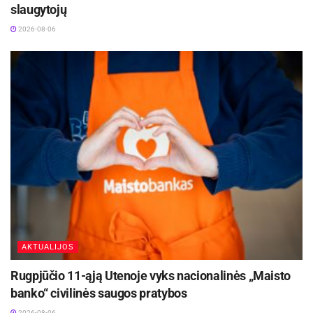
tarptautinė partnerystė. „Esame atviri bendradarbiavimui
slaugytojų
tiek verslo, tiek savivaldos lygmeniu“, – sakė jis.
2026-08-06
Vizito metu ambasadorei buvo įteiktas oficialus
savivaldybės raštas, kuriuo siūloma pradėti
bendradarbiavimo galimybių paiešką tarp Kauno rajono ir
Turkijos savivaldybių. Šiuo žingsniu siekiama plėtoti
ilgalaikius ryšius ekonomikos, švietimo, kultūros srityse.
Jau trečius metus Kauno rajono keliuose kursuoja Turkijoje
pagaminti „Temsa“ autobusai – sėkmingo abiejų šalių
bendradarbiavimo pavyzdys.
Delegacijoje dalyvavo Turkijos–Lietuvos verslo tarybos
(DEİK), Turkijos ir Lietuvos prekybos rūmų (TLCC), „Turkish
Airlines“, „European Merchant Bank“, „Sampa Lithuania“,
„Hegelmann Logistics“ ir kitų įmonių atstovai. Susitikime
AKTUALIJOS
sutarta toliau stiprinti ekonominius ir institucinius ryšius.
Rugpjūčio 11-ąją Utenoje vyks nacionalinės „Maisto
Aktualios
naujienos
banko“ civilinės saugos pratybos
2026-08-06