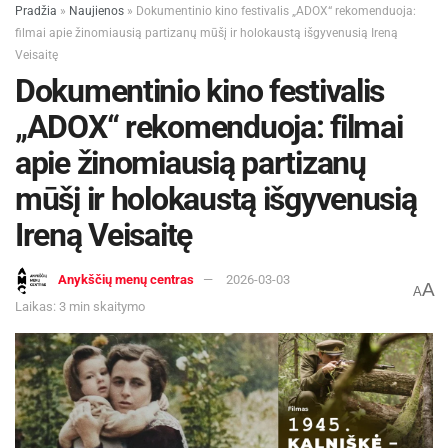
Pradžia
»
Naujienos
»
Dokumentinio kino festivalis „ADOX“ rekomenduoja:
filmai apie žinomiausią partizanų mūšį ir holokaustą išgyvenusią Ireną
Žymos:
Kauno miesto savivaldybė
Veisaitę
Dokumentinio kino festivalis
„ADOX“ rekomenduoja: filmai
apie žinomiausią partizanų
mūšį ir holokaustą išgyvenusią
Ireną Veisaitę
Anykščių menų centras
2026-03-03
A
A
Laikas: 3 min skaitymo