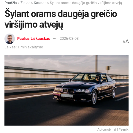
Pradžia
»
Žinios
»
Kaunas
»
Šylant orams daugėja greičio viršijimo atvejų
Šylant orams daugėja greičio
viršijimo atvejų
Paulius Liškauskas
2026-03-03
A
A
Laikas: 1 min skaitymo
Automobiliai | Feepik