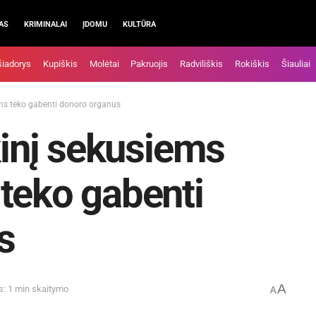
AS
KRIMINALAI
ĮDOMU
KULTŪRA
šiadorys
Kupiškis
Molėtai
Pakruojis
Radviliškis
Rokiškis
Šiauliai
ams teko gabenti donoro organus
kinį sekusiems
teko gabenti
s
A
s: 1 min skaitymo
A