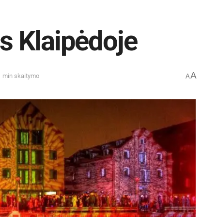
is Klaipėdoje
A
1 min skaitymo
A