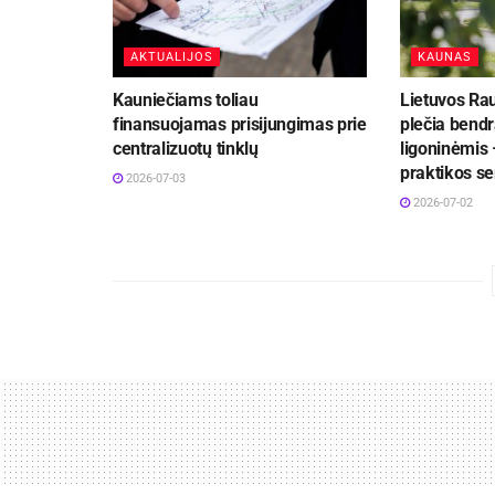
AKTUALIJOS
KAUNAS
Kauniečiams toliau
Lietuvos Ra
finansuojamas prisijungimas prie
plečia bend
centralizuotų tinklų
ligoninėmis 
praktikos se
2026-07-03
2026-07-02