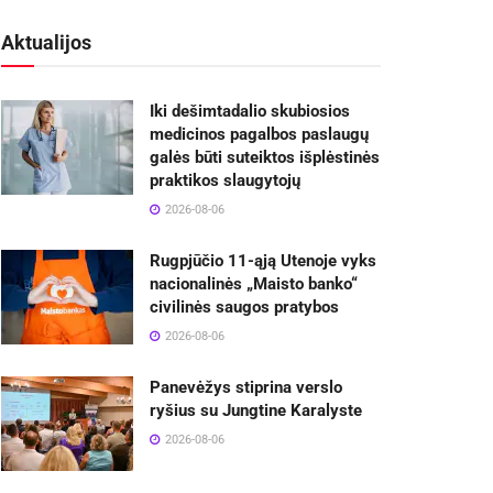
Aktualijos
Iki dešimtadalio skubiosios
medicinos pagalbos paslaugų
galės būti suteiktos išplėstinės
praktikos slaugytojų
2026-08-06
Rugpjūčio 11-ąją Utenoje vyks
nacionalinės „Maisto banko“
civilinės saugos pratybos
2026-08-06
Panevėžys stiprina verslo
ryšius su Jungtine Karalyste
2026-08-06