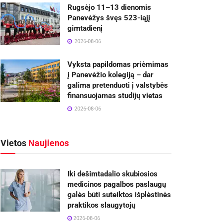
Rugsėjo 11–13 dienomis
Panevėžys švęs 523-iąjį
gimtadienį
2026-08-06
Vyksta papildomas priėmimas
į Panevėžio kolegiją – dar
galima pretenduoti į valstybės
finansuojamas studijų vietas
2026-08-06
Vietos
Naujienos
Iki dešimtadalio skubiosios
medicinos pagalbos paslaugų
galės būti suteiktos išplėstinės
praktikos slaugytojų
2026-08-06