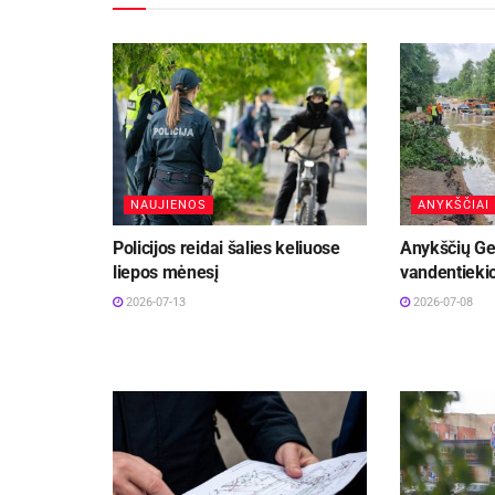
NAUJIENOS
ANYKŠČIAI
Policijos reidai šalies keliuose
Anykščių Ge
liepos mėnesį
vandentiekio
2026-07-13
2026-07-08