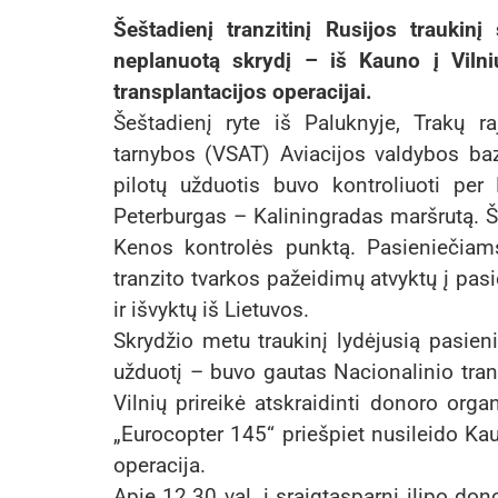
Šeštadienį tranzitinį Rusijos traukinį 
neplanuotą skrydį – iš Kauno į Vilni
transplantacijos operacijai.
Šeštadienį ryte iš Paluknyje, Trakų r
tarnybos (VSAT) Aviacijos valdybos baz
pilotų užduotis buvo kontroliuoti per 
Peterburgas – Kaliningradas maršrutą. Šis
Kenos kontrolės punktą. Pasieniečiams
tranzito tvarkos pažeidimų atvyktų į pas
ir išvyktų iš Lietuvos.
Skrydžio metu traukinį lydėjusią pasien
užduotį – buvo gautas Nacionalinio tran
Vilnių prireikė atskraidinti donoro org
„Eurocopter 145“ priešpiet nusileido Kaun
operacija.
Apie 12.30 val. į sraigtasparnį įlipo do