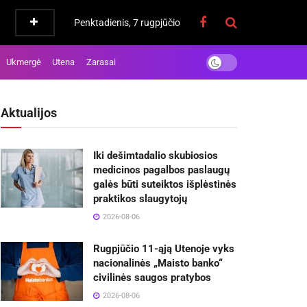
Penktadienis, 7 rugpjūčio
Ukmergė
Utena
Zarasai
Aktualijos
Iki dešimtadalio skubiosios
medicinos pagalbos paslaugų
galės būti suteiktos išplėstinės
praktikos slaugytojų
2026-08-06
Rugpjūčio 11-ąją Utenoje vyks
nacionalinės „Maisto banko“
civilinės saugos pratybos
2026-08-06