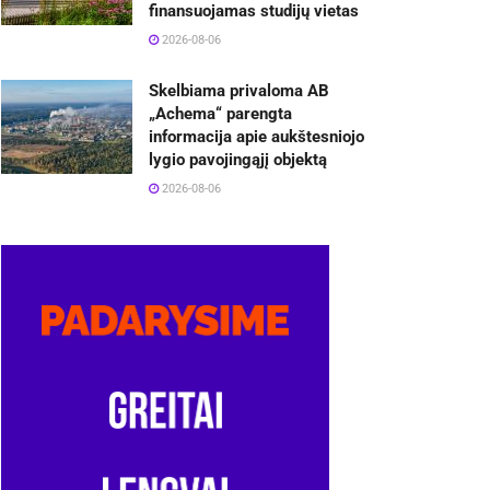
finansuojamas studijų vietas
2026-08-06
Skelbiama privaloma AB
„Achema“ parengta
informacija apie aukštesniojo
lygio pavojingąjį objektą
2026-08-06