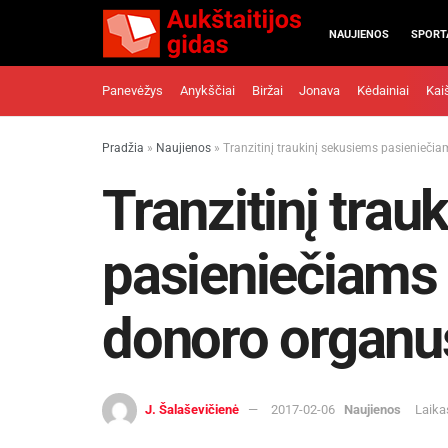
NAUJIENOS
SPORT
Panevėžys
Anykščiai
Biržai
Jonava
Kėdainiai
Kai
Pradžia
»
Naujienos
»
Tranzitinį traukinį sekusiems pasienieči
Tranzitinį trau
pasieniečiams 
donoro organu
J. Šalaševičienė
2017-02-06
Naujienos
Laika