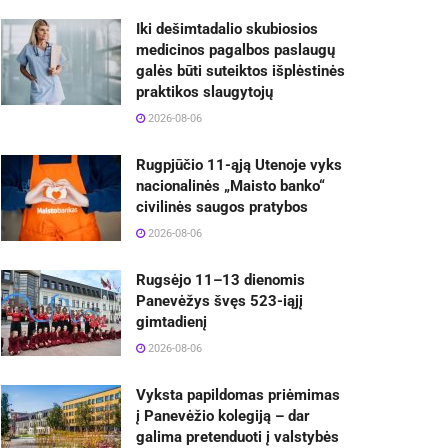
Iki dešimtadalio skubiosios
medicinos pagalbos paslaugų
galės būti suteiktos išplėstinės
praktikos slaugytojų
2026-08-06
Rugpjūčio 11-ąją Utenoje vyks
nacionalinės „Maisto banko“
civilinės saugos pratybos
2026-08-06
Rugsėjo 11–13 dienomis
Panevėžys švęs 523-iąjį
gimtadienį
2026-08-06
Vyksta papildomas priėmimas
į Panevėžio kolegiją – dar
galima pretenduoti į valstybės