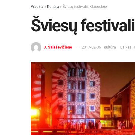
Pradžia
»
Kultūra
»
Šviesų festivalis Klaipėdoje
Šviesų festival
J. Šalaševičienė
2017-02-06
Kultūra
Laikas: 