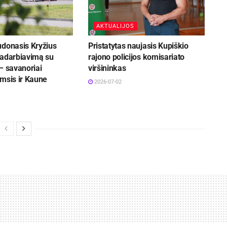
AKTUALIJOS
udonasis Kryžius
Pristatytas naujasis Kupiškio
radarbiavimą su
rajono policijos komisariato
– savanoriai
viršininkas
msis ir Kaune
2026-07-02