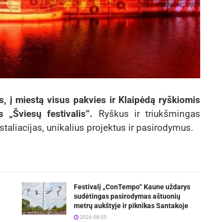
s, į miestą visus pakvies ir Klaipėdą ryškiomis
 „Šviesų festivalis”.
Ryškus ir triukšmingas
taliacijas, unikalius projektus ir pasirodymus.
Festivalį „ConTempo“ Kaune uždarys
sudėtingas pasirodymas aštuonių
metrų aukštyje ir piknikas Santakoje
2026-08-05