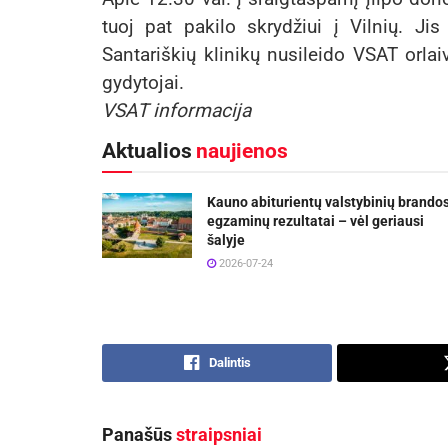
tuoj pat pakilo skrydžiui į Vilnių. Ji
Santariškių klinikų nusileido VSAT orlaiv
gydytojai.
VSAT informacija
Aktualios
naujienos
Kauno abiturientų valstybinių brando
egzaminų rezultatai – vėl geriausi
šalyje
2026-07-24
Dalintis
Panašūs
straipsniai