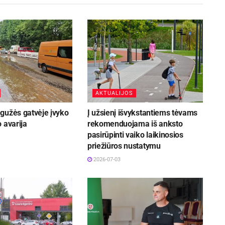
AKTUALIJOS
gužės gatvėje įvyko
Į užsienį išvykstantiems tėvams
 avarija
rekomenduojama iš anksto
pasirūpinti vaiko laikinosios
priežiūros nustatymu
2026-07-03