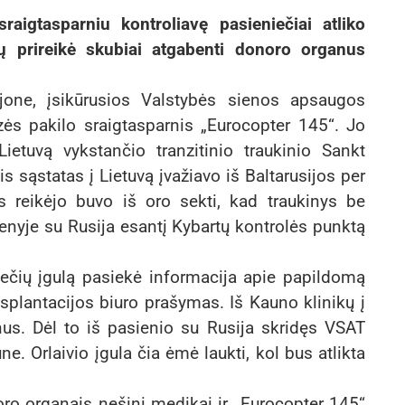
sraigtasparniu kontroliavę pasieniečiai atliko
ų prireikė skubiai atgabenti donoro organus
ajone, įsikūrusios Valstybės sienos apsaugos
ės pakilo sraigtasparnis „Eurocopter 145“. Jo
Lietuvą vykstančio tranzitinio traukinio Sankt
 sąstatas į Lietuvą įvažiavo iš Baltarusijos per
 reikėjo buvo iš oro sekti, kad traukinys be
ienyje su Rusija esantį Kybartų kontrolės punktą
iečių įgulą pasiekė informacija apie papildomą
splantacijos biuro prašymas. Iš Kauno klinikų į
anus. Dėl to iš pasienio su Rusija skridęs VSAT
e. Orlaivio įgula čia ėmė laukti, kol bus atlikta
noro organais nešini medikai ir „Eurocopter 145“