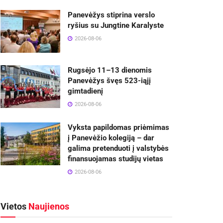
Panevėžys stiprina verslo
ryšius su Jungtine Karalyste
2026-08-06
Rugsėjo 11–13 dienomis
Panevėžys švęs 523-iąjį
gimtadienį
2026-08-06
Vyksta papildomas priėmimas
į Panevėžio kolegiją – dar
galima pretenduoti į valstybės
finansuojamas studijų vietas
2026-08-06
Vietos
Naujienos