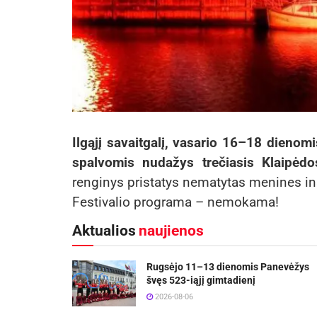
Ilgąjį savaitgalį, vasario 16–18 dienomi
spalvomis nudažys trečiasis Klaipėdos
renginys pristatys nematytas menines ins
Festivalio programa – nemokama!
Aktualios
naujienos
Rugsėjo 11–13 dienomis Panevėžys
švęs 523-iąjį gimtadienį
2026-08-06