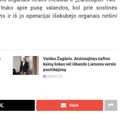
s truko apie pusę valandos, kol prie sostinės
is ir iš jo operacijai išskubėjo organais nešini
s
Vaidas Žagūnis. Atsinaujinęs naftos
kainų šokas vėl išbando Lietuvos verslo
pasitikėjimą
2026-07-22
Siųsti