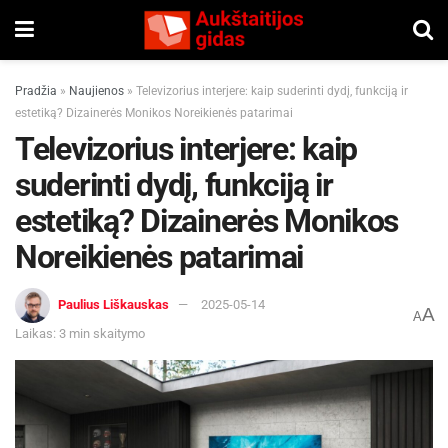
Pradžia
»
Naujienos
»
Televizorius interjere: kaip suderinti dydį, funkciją ir
estetiką? Dizainerės Monikos Noreikienės patarimai
Televizorius interjere: kaip
suderinti dydį, funkciją ir
estetiką? Dizainerės Monikos
Noreikienės patarimai
Paulius Liškauskas
2025-05-14
A
A
Laikas: 3 min skaitymo