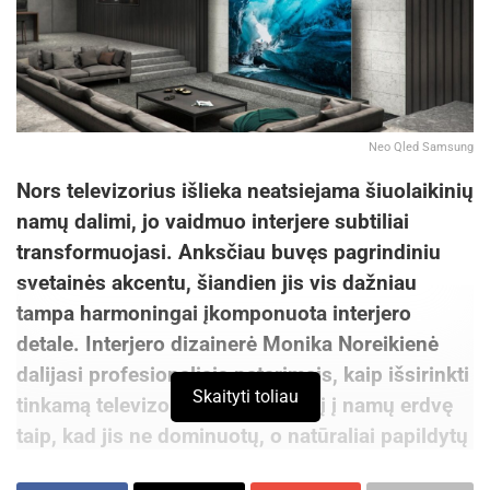
Neo Qled Samsung
Nors televizorius išlieka neatsiejama šiuolaikinių
namų dalimi, jo vaidmuo interjere subtiliai
transformuojasi. Anksčiau buvęs pagrindiniu
svetainės akcentu, šiandien jis vis dažniau
tampa harmoningai įkomponuota interjero
detale. Interjero dizainerė Monika Noreikienė
dalijasi profesionaliais patarimais, kaip išsirinkti
Skaityti toliau
tinkamą televizorių ir integruoti jį į namų erdvę
taip, kad jis ne dominuotų, o natūraliai papildytų
namų estetiką.