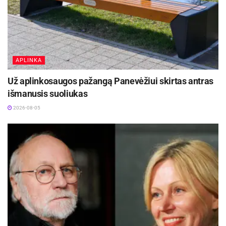
užsiėmimus būtina
registracija
www.pragiedrek.lt
.
APLINKA
Panevėžio dailės galerijoje
renginiai prasidės 17
Už aplinkosaugos pažangą Panevėžiui skirtas antras
val. – džiazo koncertu, kuriame pasirodys
išmanusis suoliukas
Andrius Balachovičius ir Vytautas Labutis. 18 val.
2026-08-05
lankytojai bus kviečiami į bendruomeninę kūrybą
– kartu su menininkais kurs skulptūrą. 18.30 val.
prasidės tekstilės dirbtuvės su dizainere Jolanta
Rimkute „Sukurk savo ženklą“. Dalyviai galės
išbandyti, kaip jų asmeniniai simboliai gali virsti
asmeniškais pasakojimais, įkūnytais dėvimame
mene – ant drobinių maišelių ar atsineštų
šviesių, natūralių medžiagų drabužių. Dizainerė