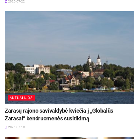
2026-07-22
AKTUALIJOS
Zarasų rajono savivaldybė kviečia į „Globalūs
Zarasai“ bendruomenės susitikimą
2026-07-19