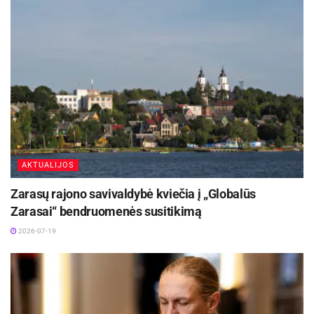
pasikalbame, jam paskaitau, stengiuosi sūnaus
Kviečiame visus savaitgalį praleisti drauge su
neskubinti.“
miestu, jo garsais, žmonėmis ir istorijomis.
Panevėžys – kaip mes.
Šaltinis:
Panevėžio miesto savivaldybė
Žymos:
Gatvės muzikos diena
Muziejų naktis
Nemokami renginiai
AKTUALIJOS
Zarasų rajono savivaldybė kviečia į „Globalūs
Zarasai“ bendruomenės susitikimą
2026-07-19