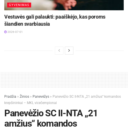
GYVENIMAS
Vestuvės gali palaukti: paaiškėjo, kas poroms
šiandien svarbiausia
2026-07-01
Pradžia
»
Žinios
»
Panevėžys
»
Panevėžio SC II-NTA „21 amžius“ komandos
krepšininkai – MKL vicečempionai
Panevėžio SC II-NTA „21
amžius“ komandos