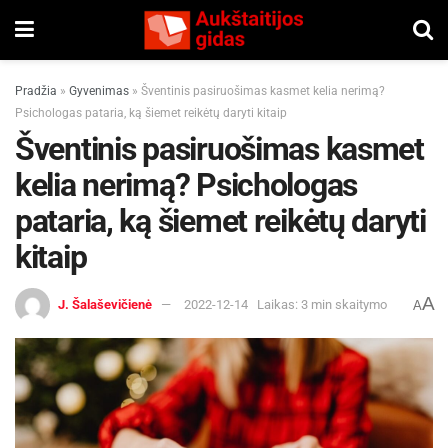
Pradžia
»
Gyvenimas
»
Šventinis pasiruošimas kasmet kelia nerimą?
Psichologas pataria, ką šiemet reikėtų daryti kitaip
Šventinis pasiruošimas kasmet
kelia nerimą? Psichologas
pataria, ką šiemet reikėtų daryti
kitaip
A
J. Šalaševičienė
2022-12-14
Laikas: 3 min skaitymo
A