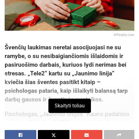
©Pexels.com
Švenčių laukimas neretai asocijuojasi ne su
ramybe, o su nesibaigiančiomis išlaidomis ir
pasiruošimo darbais, kuriuos lydi nerimas bei
stresas. „Tele2“ kartu su „Jaunimo linija“
kviečia šias šventes pasitikt kitaip –
psichologas pataria, kaip išlaikyti balansą tarp
darbų gausos ir šventinės nuotaikos.
Skaityti toliau
Psichologas, „Jaunimo linijos“ Kauno padalinio
vadovas Mykolas Kriščiūnas, teigia, kad
šventiniu laikotarpiu patiriame daugiau streso nei