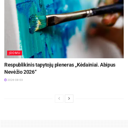
ĮDOMU
Respublikinis tapytojų pleneras „Kėdainiai. Abipus
Nevėžio 2026“
2026-08-03
Lauko plytelės takams ir kitiems lauko apdailos
darbams
Lauko plytelės gali būti labai sėkmingas dizaino
sprendimas ir smulkesniems lauko elementams,