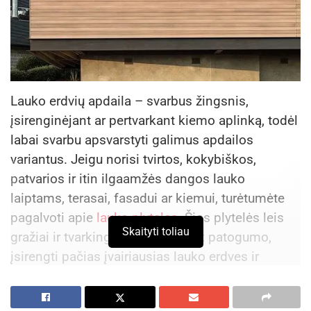
geriausia tiesiog nuoširdžiai pasikalbėti apie
lūkesčius ir galimybes“, – aiškina psichologas.
Pranešimas spaudai.
Lauko erdvių apdaila – svarbus žingsnis,
įsirenginėjant ar pertvarkant kiemo aplinką, todėl
labai svarbu apsvarstyti galimus apdailos
variantus. Jeigu norisi tvirtos, kokybiškos,
patvarios ir itin ilgaamžės dangos lauko
laiptams, terasai, fasadui ar kiemui, turėtumėte
pagalvoti apie
lauko plyteles
. Šios plytelės leis
Skaityti toliau
gražiai ir tvarkingai, neužmirštant patogumo,
įsirengti pačias įvairiausias lauko erdves ir
džiaugtis puikiu rezultatu.