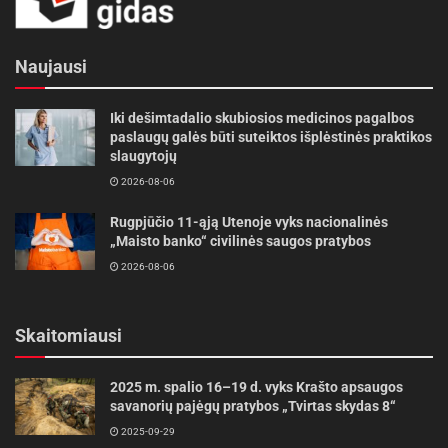
Paruošimas:
duoną supjaustykite stambiomis
riekėmis ir paskrudinkite, tada jas įtrinkite
Naujausi
česnako skiltele. Mangą nulupkite ir
supjaustykite kubeliais. Pomidorus taip pat
Iki dešimtadalio skubiosios medicinos pagalbos
supjaustykite kubeliais ir sumaišykite su
paslaugų galės būti suteiktos išplėstinės praktikos
mangais ir bazilikų lapeliais – šias salotas
slaugytojų
pagardinkite šlakeliu alyvuogių aliejaus, druska ir
2026-08-06
pipirais. Ant paruoštų skrebučių dėkite po
Rugpjūčio 11-ąją Utenoje vyks nacionalinės
šaukštą pomidorų ir mangų salotų ir išdėliokite
„Maisto banko“ civilinės saugos pratybos
ančiuvius.
2026-08-06
Skaitomiausi
Žymos:
Adventas
2025 m. spalio 16–19 d. vyks Krašto apsaugos
savanorių pajėgų pratybos „Tvirtas skydas 8“
2025-09-29