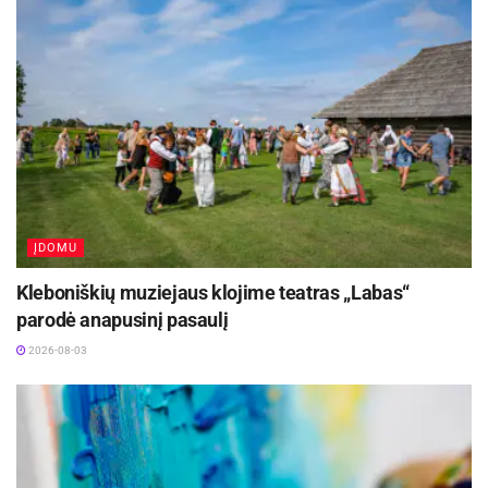
Lauko laiptų danga turi būti ne tik vizualiai
patraukli, bet ir praktiška bei saugi, todėl jokiu
būdu nepraleiskite šio aspekto. Saugumą
užtikrinti padės neslidžios lauko plytelės. Taip
pat įsitikinkite, kad jos bus pritaikytos prie lauko
sąlygų, tvirtos ir ilgaamžės, t. y. nebijančios net ir
sudėtingų išbandymų.
ĮDOMU
Kleboniškių muziejaus klojime teatras „Labas“
parodė anapusinį pasaulį
2026-08-03