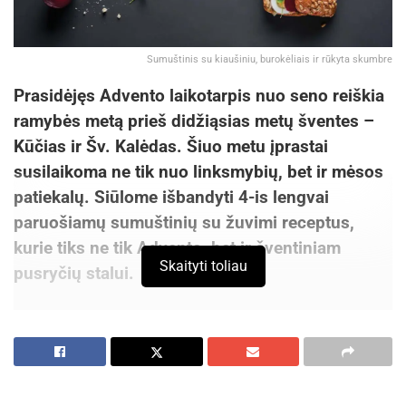
arčiausiai širdies esantį variantą – galbūt
santūrias, pernelyg neišsiskiriančias, o gal
ryškias, įmantrias, išraiškingas lauko plyteles.
Sumuštinis su kiaušiniu, burokėliais ir rūkyta skumbre
Svarbiausia, kad tai būtų tvirta, atspari aplinkos
Prasidėjęs Advento laikotarpis nuo seno reiškia
veiksniams, lengvai prižiūrima, saugi ir neslidi
ramybės metą prieš didžiąsias metų šventes –
danga.
Kūčias ir Šv. Kalėdas. Šiuo metu įprastai
susilaikoma ne tik nuo linksmybių, bet ir mėsos
patiekalų. Siūlome išbandyti 4-is lengvai
paruošiamų sumuštinių su žuvimi receptus,
kurie tiks ne tik Advento, bet ir šventiniam
Skaityti toliau
pusryčių stalui.
„Sumuštiniai yra vienas populiariausių užkandžių,
vartojamų ištisus metus – juos renkamės ne tik