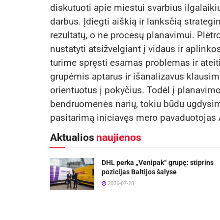
diskutuoti apie miestui svarbius ilgalaik
darbus. Įdiegti aiškią ir lanksčią strate
rezultatų, o ne procesų planavimui. Plėtro
nustatyti atsižvelgiant į vidaus ir aplink
turime spręsti esamas problemas ir ateiti
grupėmis aptarus ir išanalizavus klausim
orientuotus į pokyčius. Todėl į planavi
bendruomenės narių, tokiu būdu ugdysim
pasitarimą iniciavęs mero pavaduotojas 
Aktualios
naujienos
DHL perka „Venipak“ grupę: stiprins
pozicijas Baltijos šalyse
2026-07-28