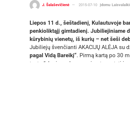
J. Šalaševičienė
2015-07-10
Įdomu
Laisvalaiki
Liepos 11 d., šeštadienį, Kulautuvoje b
penkioliktąjį gimtadienį. Jubiliejiniame 
kūrybinių vienetų, iš kurių – net šeši d
Jubiliejų švenčianti AKACIJŲ ALĖJA su d
pagal Vidą Bareikį“
. Pirmą kartą po 30 m
teatrą“, kuriame buvome įpratę matyti ir 
teatras žiūrovui prabils pagal Vidą Bareikį
Festivalio scenoje širdį atvers ilgai laukt
pastebėjimais žavės
Juozas ERLICKAS
,
Edgarą LUBĮ
, naujosios kartos improviz
Išvysime ir išgirsime žmogų-orkestrą, kur
VERONIKĄ (Povilionienę)
,
į „Akacijų“ s
Vladas BAGDONAS
. Be
Virgio STAKĖNO
festivalio scenos. Per 40 metų scenoje ji