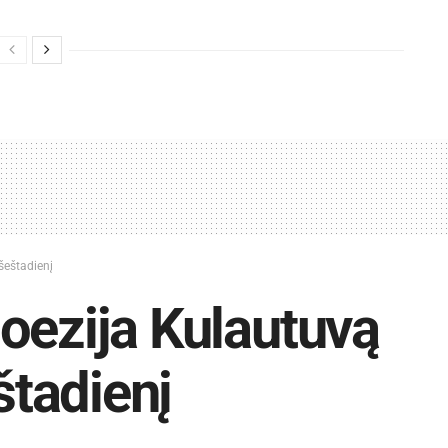
šeštadienį
oezija Kulautuvą
štadienį