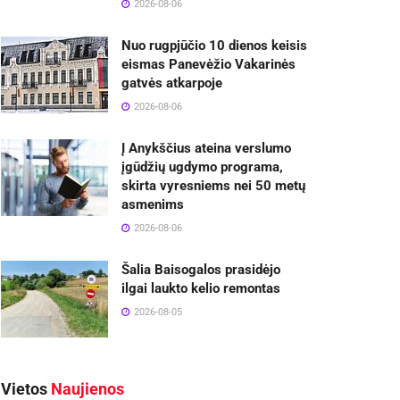
2026-08-06
Nuo rugpjūčio 10 dienos keisis
eismas Panevėžio Vakarinės
gatvės atkarpoje
2026-08-06
Į Anykščius ateina verslumo
įgūdžių ugdymo programa,
skirta vyresniems nei 50 metų
asmenims
2026-08-06
Šalia Baisogalos prasidėjo
ilgai laukto kelio remontas
2026-08-05
Vietos
Naujienos