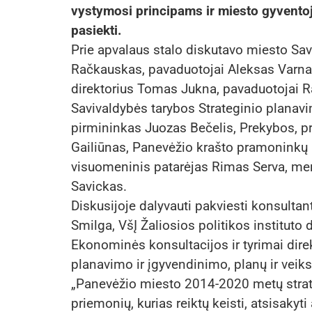
vystymosi principams ir miesto gyvento
pasiekti.
Prie apvalaus stalo diskutavo miesto Sa
Račkauskas, pavaduotojai Aleksas Varna 
direktorius Tomas Jukna, pavaduotojai R
Savivaldybės tarybos Strateginio planavi
pirmininkas Juozas Bečelis, Prekybos, p
Gailiūnas, Panevėžio krašto pramoninkų
visuomeninis patarėjas Rimas Serva, m
Savickas.
Diskusijoje dalyvauti pakviesti konsultan
Smilga, VšĮ Žaliosios politikos instituto
Ekonominės konsultacijos ir tyrimai dire
planavimo ir įgyvendinimo, planų ir veik
„Panevėžio miesto 2014-2020 metų strat
priemonių, kurias reiktų keisti, atsisakyt