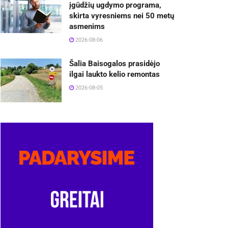
įgūdžių ugdymo programa,
skirta vyresniems nei 50 metų
asmenims
2026-08-06
Šalia Baisogalos prasidėjo
ilgai laukto kelio remontas
2026-08-05