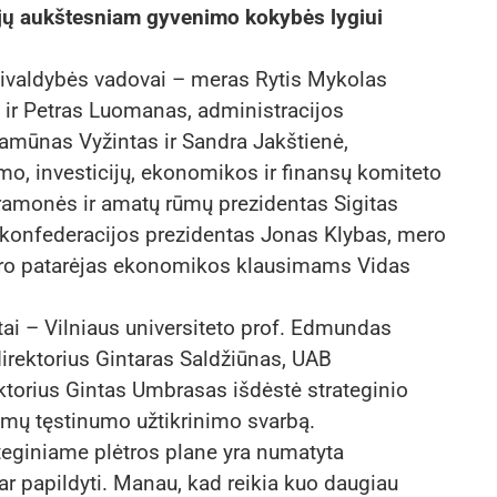
jų aukštesniam gyvenimo kokybės lygiui
vivaldybės vadovai – meras Rytis Mykolas
ir Petras Luomanas, administracijos
amūnas Vyžintas ir Sandra Jakštienė,
mo, investicijų, ekonomikos ir finansų komiteto
ramonės ir amatų rūmų prezidentas Sigitas
 konfederacijos prezidentas Jonas Klybas, mero
ero patarėjas ekonomikos klausimams Vidas
tai – Vilniaus universiteto prof. Edmundas
 direktorius Gintaras Saldžiūnas, UAB
ktorius Gintas Umbrasas išdėstė strateginio
smų tęstinumo užtikrinimo svarbą.
eginiame plėtros plane yra numatyta
i ar papildyti. Manau, kad reikia kuo daugiau