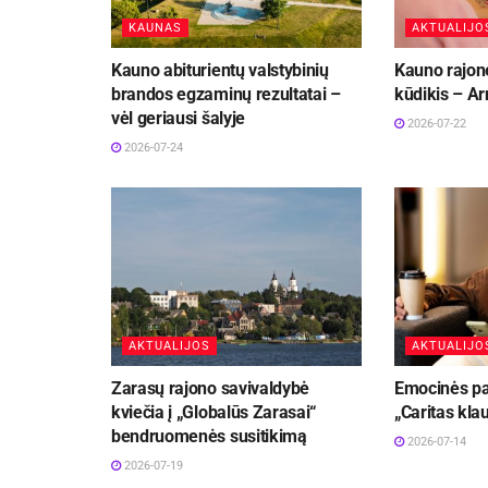
KAUNAS
AKTUALIJO
Kauno abiturientų valstybinių
Kauno rajon
brandos egzaminų rezultatai –
kūdikis – Ar
vėl geriausi šalyje
2026-07-22
2026-07-24
AKTUALIJOS
AKTUALIJO
Zarasų rajono savivaldybė
Emocinės pag
kviečia į „Globalūs Zarasai“
„Caritas kla
bendruomenės susitikimą
2026-07-14
2026-07-19