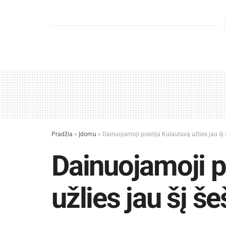
Pradžia
»
Įdomu
»
Dainuojamoji poezija Kulautuvą užlies jau šį 
Dainuojamoji p
užlies jau šį še