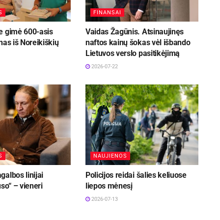
S
FINANSAI
e gimė 600-asis
Vaidas Žagūnis. Atsinaujinęs
nas iš Noreikiškių
naftos kainų šokas vėl išbando
Lietuvos verslo pasitikėjimą
2026-07-22
S
NAUJIENOS
albos linijai
Policijos reidai šalies keliuose
uso“ – vieneri
liepos mėnesį
2026-07-13