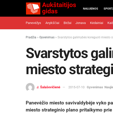
NAUJIENOS
SPORT
Panevėžys
Anykščiai
Biržai
Jonava
Kėdainiai
Kai
Pradžia
»
Gyvenimas
»
Svarstytos galimybės koreguoti miesto s
Svarstytos gal
miesto strategi
J. Šalaševičienė
2015-07-10
Gyvenimas
Nauji
Panevėžio miesto savivaldybėje vyko pa
miesto strateginio plano pritaikymo prie