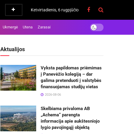
Ketvirtadienis, 6 rugpjūčio
Ukmergė
Utena
Zarasai
Aktualijos
Vyksta papildomas priėmimas
į Panevėžio kolegiją – dar
galima pretenduoti į valstybės
finansuojamas studijų vietas
2026-08-06
Skelbiama privaloma AB
„Achema“ parengta
informacija apie aukštesniojo
lygio pavojingąjį objektą