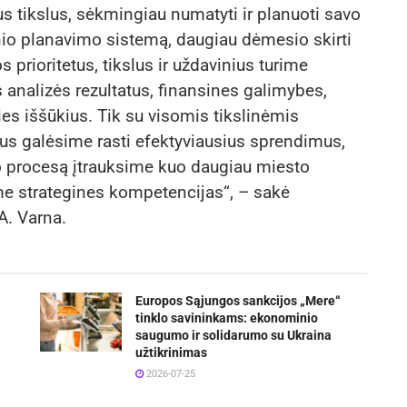
ius tikslus, sėkmingiau numatyti ir planuoti savo
ginio planavimo sistemą, daugiau dėmesio skirti
s prioritetus, tikslus ir uždavinius turime
os analizės rezultatus, finansines galimybes,
es iššūkius. Tik su visomis tikslinėmis
us galėsime rasti efektyviausius sprendimus,
mo procesą įtrauksime kuo daugiau miesto
e strategines kompetencijas“, – sakė
A. Varna.
Europos Sąjungos sankcijos „Mere“
tinklo savininkams: ekonominio
saugumo ir solidarumo su Ukraina
užtikrinimas
2026-07-25