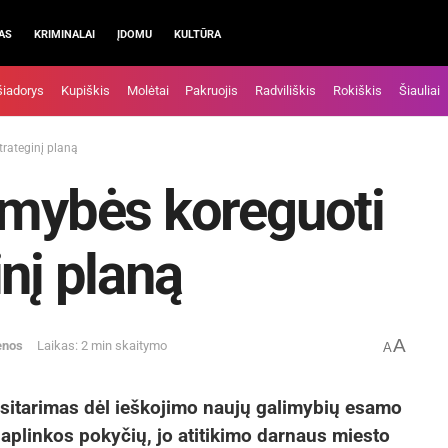
AS
KRIMINALAI
ĮDOMU
KULTŪRA
šiadorys
Kupiškis
Molėtai
Pakruojis
Radviliškis
Rokiškis
Šiauliai
trateginį planą
imybės koreguoti
nį planą
A
enos
Laikas: 2 min skaitymo
A
sitarimas dėl ieškojimo naujų galimybių esamo
 aplinkos pokyčių, jo atitikimo darnaus miesto