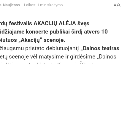
A
s
Naujienos
Laikas: 1 min skaitymo
A
ardų festivalis AKACIJŲ ALĖJA švęs
didžiajame koncerte publikai širdį atvers 10
ebiutuos „Akacijų“ scenoje.
žiaugsmu pristato debiutuojantį
„Dainos teatras
etų scenoje vėl matysime ir girdėsime „Dainos
girdėti maestro Vytautą Kernagį. Šįkart
, bet vis tiek tai – „Dainos teatras“.
a
Alina ORLOVA
, dainuos ir savo gyvenimiškais
 kitame amplua išvysime
Vaidą BAUMILĄ,
uojančius poetus
JAMA ir V.
io vienintelis instrumentas – balsas,
ceną
grįš absoliutus žiūrovų salių nugalėtojas
– „folkdinozauro“ – jau nebeįsivaizduojame
s vis dar tebeturi ką pasakyti savo mylimo vaiko