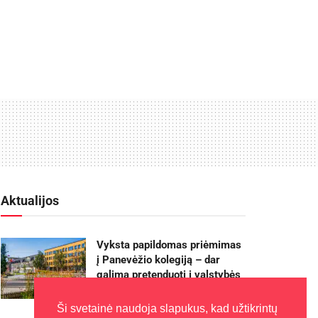
Aktualijos
Vyksta papildomas priėmimas
į Panevėžio kolegiją – dar
galima pretenduoti į valstybės
finansuojamas studijų vietas
Ši svetainė naudoja slapukus, kad užtikrintų
2026-08-06