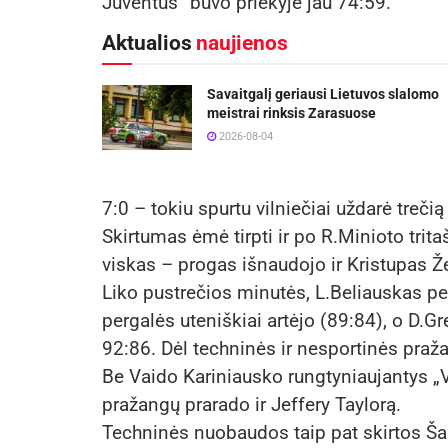
Juventus“ buvo priekyje jau 74:59.
Aktualios
naujienos
Savaitgalį geriausi Lietuvos slalomo
meistrai rinksis Zarasuose
2026-08-04
7:0 – tokiu spurtu vilniečiai uždarė trečią
Skirtumas ėmė tirpti ir po R.Minioto trit
viskas – progas išnaudojo ir Kristupas Ž
Liko pustrečios minutės, L.Beliauskas pel
pergalės uteniškiai artėjo (89:84), o D.G
92:86. Dėl techninės ir nesportinės pra
Be Vaido Kariniausko rungtyniaujantys „Vi
pražangų prarado ir Jeffery Taylorą.
Techninės nuobaudos taip pat skirtos Ša