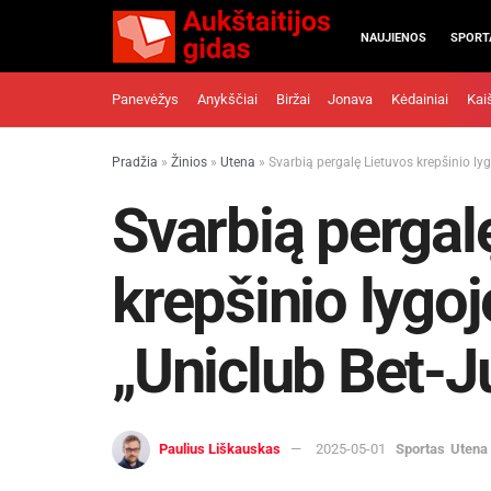
NAUJIENOS
SPORT
Panevėžys
Anykščiai
Biržai
Jonava
Kėdainiai
Kai
Pradžia
»
Žinios
»
Utena
»
Svarbią pergalę Lietuvos krepšinio ly
Svarbią pergal
krepšinio lygoj
„Uniclub Bet-J
Paulius Liškauskas
2025-05-01
Sportas
Utena