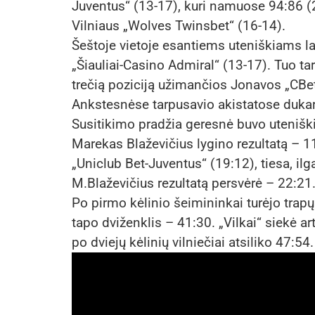
Juventus“ (13-17), kuri namuose 94:86 (2
Vilniaus „Wolves Twinsbet“ (16-14).
Šeštoje vietoje esantiems uteniškiams l
„Šiauliai-Casino Admiral“ (13-17). Tuo tar
trečią poziciją užimančios Jonavos „CBet
Ankstesnėse tarpusavio akistatose dukart 
Susitikimo pradžia geresnė buvo utenišk
Marekas Blaževičius lygino rezultatą – 1
„Uniclub Bet-Juventus“ (19:12), tiesa, ilg
M.Blaževičius rezultatą persvėrė – 22:21
Po pirmo kėlinio šeimininkai turėjo trapų
tapo dviženklis – 41:30. „Vilkai“ siekė ar
po dviejų kėlinių vilniečiai atsiliko 47:54.