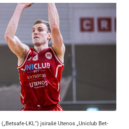
 („Betsafe-LKL“) įsirašė Utenos „Uniclub Bet-