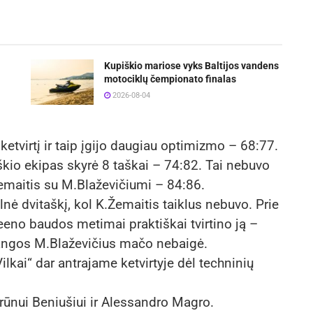
Kupiškio mariose vyks Baltijos vandens
motociklų čempionato finalas
2026-08-04
 ketvirtį ir taip įgijo daugiau optimizmo – 68:77.
aškio ekipas skyrė 8 taškai – 74:82. Tai nebuvo
emaitis su M.Blaževičiumi – 84:86.
nė dvitaškį, kol K.Žemaitis taiklus nebuvo. Prie
reeno baudos metimai praktiškai tvirtino ją –
žangos M.Blaževičius mačo nebaigė.
lkai“ dar antrajame ketvirtyje dėl techninių
rūnui Beniušiui ir Alessandro Magro.