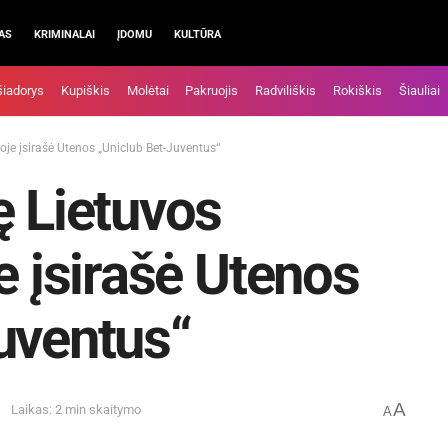
AS
KRIMINALAI
ĮDOMU
KULTŪRA
šiadorys
Kupiškis
Molėtai
Pakruojis
Radviliškis
Rokiškis
Šiauliai
goje įsirašė Utenos „Uniclub Bet-Juventus“
ę Lietuvos
e įsirašė Utenos
uventus“
A
Laikas: 2 min skaitymo
A