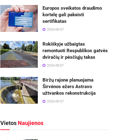
Europos sveikatos draudimo
kortelę gali pakeisti
sertifikatas
2026-08-07
Rokiškyje užbaigtas
remontuoti Respublikos gatvės
dviračių ir pėsčiųjų takas
2026-08-07
Biržų rajone planuojama
Širvėnos ežero Astravo
užtvankos rekonstrukcija
2026-08-07
Vietos
Naujienos