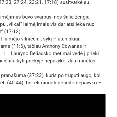
7:23, 27:24, 23:21, 17:18) susitvarkė su
aimėjimas buvo svarbus, nes šalia žengia
pu „vilkai“ laimėjimais vis dar atsilieka nuo
“ (17-13).
laimėjo vilniečiai, sykį – uteniškiai.
iams (11:6), tačiau Anthony Cowanas ir
1:11. Lauryno Beliausko metimai vedė į priekį
ai išsilaikyti priekyje nepavyko. Jau minėtas
.
 pranašumą (27:23), kuris po truputį augo, kol
tėti (40:44), bet eliminuoti deficito nepavyko –