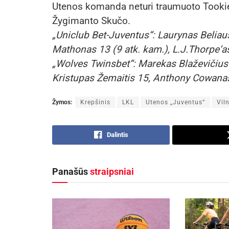
Utenos komanda neturi traumuoto Tookie Br
Žygimanto Skučo.
„Uniclub Bet-Juventus“: Laurynas Belia
Mathonas 13 (9 atk. kam.), L.J.Thorpe‘
„Wolves Twinsbet“: Marekas Blaževičius
Kristupas Žemaitis 15, Anthony Cowanas 
Žymos:
Krepšinis
LKL
Utenos „Juventus“
Vil
Dalintis
Panašūs
straipsniai