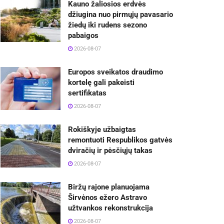
Kauno žaliosios erdvės
džiugina nuo pirmųjų pavasario
žiedų iki rudens sezono
pabaigos
2026-08-07
Europos sveikatos draudimo
kortelę gali pakeisti
sertifikatas
2026-08-07
Rokiškyje užbaigtas
remontuoti Respublikos gatvės
dviračių ir pėsčiųjų takas
2026-08-07
Biržų rajone planuojama
Širvėnos ežero Astravo
užtvankos rekonstrukcija
2026-08-07