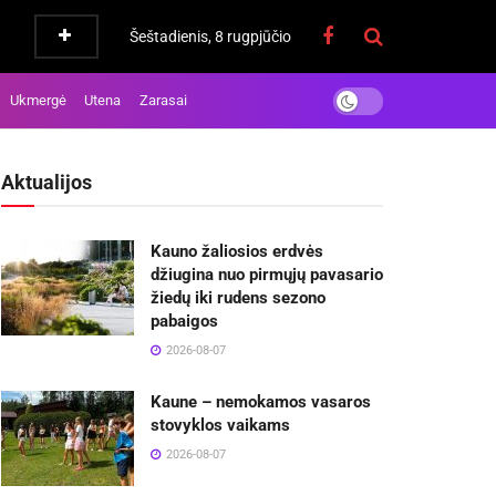
Šeštadienis, 8 rugpjūčio
Ukmergė
Utena
Zarasai
Aktualijos
Kauno žaliosios erdvės
džiugina nuo pirmųjų pavasario
žiedų iki rudens sezono
pabaigos
2026-08-07
Kaune – nemokamos vasaros
stovyklos vaikams
2026-08-07