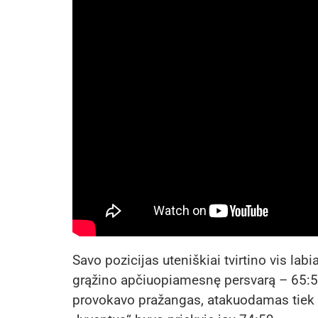
Savo pozicijas uteniškiai tvirtino vis la
grąžino apčiuopiamesnę persvarą – 65:54
provokavo pražangas, atakuodamas tiek iš t