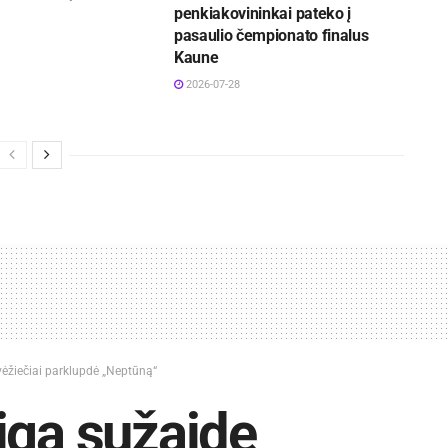
penkiakovininkai pateko į
pasaulio čempionato finalus
Kaune
2026-07-28
ėžiečiai parklupdė „Neptūną“
igą sužaidę