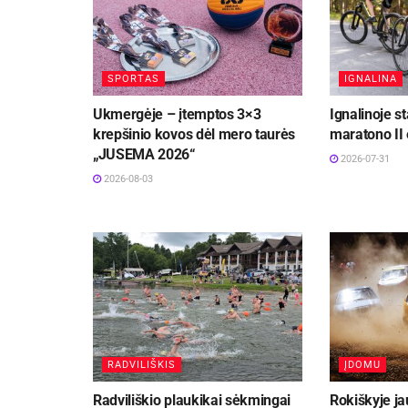
SPORTAS
IGNALINA
Ukmergėje – įtemptos 3×3
Ignalinoje s
krepšinio kovos dėl mero taurės
maratono II
„JUSEMA 2026“
2026-07-31
2026-08-03
RADVILIŠKIS
ĮDOMU
Radviliškio plaukikai sėkmingai
Rokiškyje ja