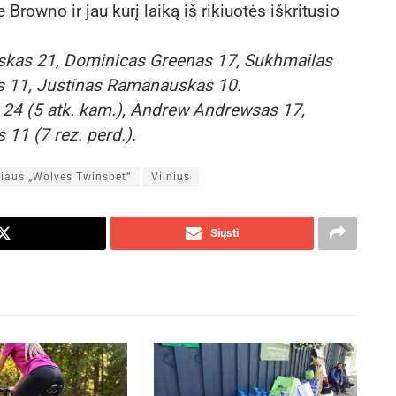
owno ir jau kurį laiką iš rikiuotės iškritusio
uskas 21, Dominicas Greenas 17, Sukhmailas
as 11, Justinas Ramanauskas 10.
 24 (5 atk. kam.), Andrew Andrewsas 17,
11 (7 rez. perd.).
niaus „Wolves Twinsbet“
Vilnius
Siųsti