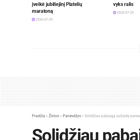
įveikė jubiliejinį Platelių
vyks ralis
maratoną
2026-07-29
2026-07-29
Pradžia
»
Žinios
»
Panevėžys
»
Solidžiau pabaigą sužaidę panev
Solidžiau paba