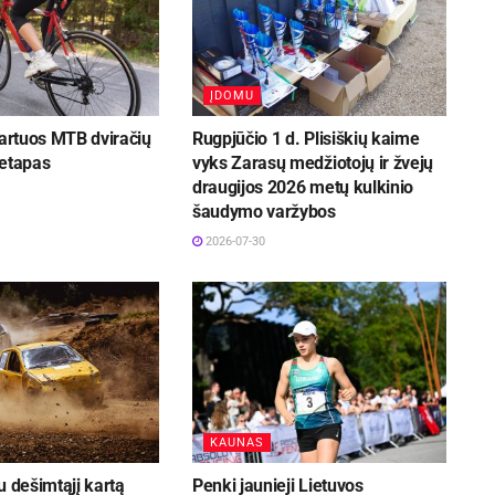
ĮDOMU
tartuos MTB dviračių
Rugpjūčio 1 d. Plisiškių kaime
 etapas
vyks Zarasų medžiotojų ir žvejų
draugijos 2026 metų kulkinio
šaudymo varžybos
2026-07-30
KAUNAS
u dešimtąjį kartą
Penki jaunieji Lietuvos