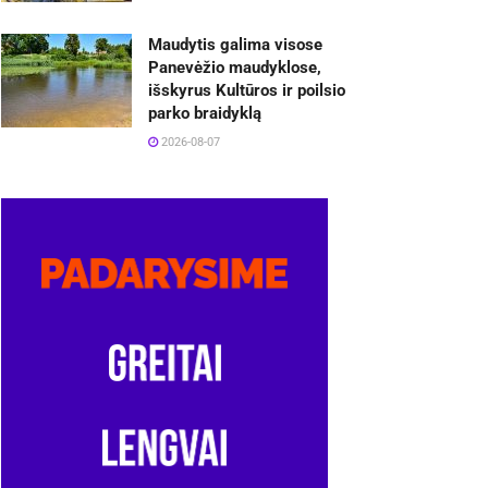
Maudytis galima visose
Panevėžio maudyklose,
išskyrus Kultūros ir poilsio
parko braidyklą
2026-08-07