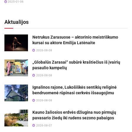
2025-01-06
Aktualijos
Netrukus Zarasuose – aktorinio meistriškumo
kursai su aktore Emilija Latėnaite
2026-08-08
„Globalūs Zarasai“ subūrė kraštiečius iš įvairių
pasaulio kampelių
2026-08-08
Ignalinos rajone, Lukošiškės sentikių religinė
bendruomenė rūpinasi cerkvės išsaugojimu
2026-08-08
Kauno žaliosios erdvės džiugina nuo pirmųjų
pavasario žiedų iki rudens sezono pabaigos
2026-08-07