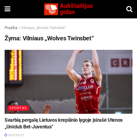
Pradžia
»
Vilniaus „Wolves Twinsbet“
Žyma:
Vilniaus „Wolves Twinsbet“
SPORTAS
Svarbią pergalę Lietuvos krepšinio lygoje įsirašė Utenos
„Uniclub Bet-Juventus“
2025-05-01