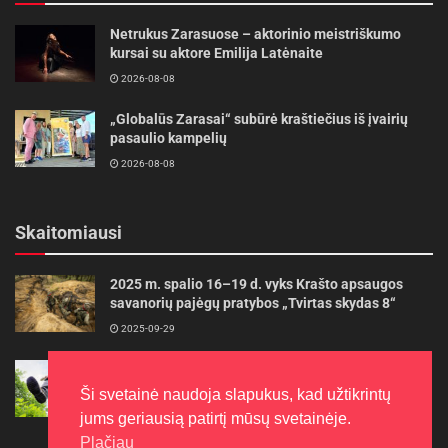
Netrukus Zarasuose – aktorinio meistriškumo
kursai su aktore Emilija Latėnaite
2026-08-08
„Globalūs Zarasai“ subūrė kraštiečius iš įvairių
pasaulio kampelių
2026-08-08
Skaitomiausi
2025 m. spalio 16–19 d. vyks Krašto apsaugos
savanorių pajėgų pratybos „Tvirtas skydas 8“
2025-09-29
Gudrybės, kad trimerio pjovimo valas tarnautų
ilgiau
Ši svetainė naudoja slapukus, kad užtikrintų
2022-06-27
jums geriausią patirtį mūsų svetainėje.
Plačiau