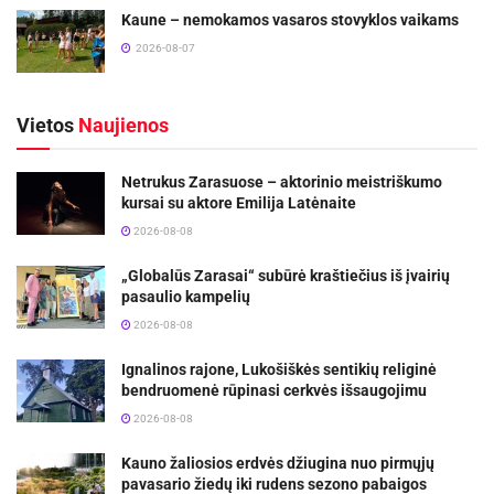
Kaune – nemokamos vasaros stovyklos vaikams
2026-08-07
Vietos
Naujienos
Netrukus Zarasuose – aktorinio meistriškumo
kursai su aktore Emilija Latėnaite
2026-08-08
„Globalūs Zarasai“ subūrė kraštiečius iš įvairių
pasaulio kampelių
2026-08-08
Ignalinos rajone, Lukošiškės sentikių religinė
bendruomenė rūpinasi cerkvės išsaugojimu
2026-08-08
Kauno žaliosios erdvės džiugina nuo pirmųjų
pavasario žiedų iki rudens sezono pabaigos