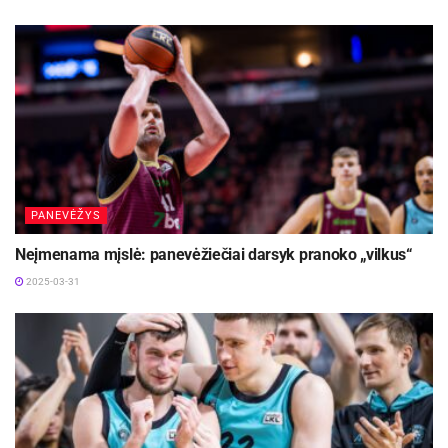
PANEVĖŽYS
Neįmenama mįslė: panevėžiečiai darsyk pranoko „vilkus“
2025-03-31