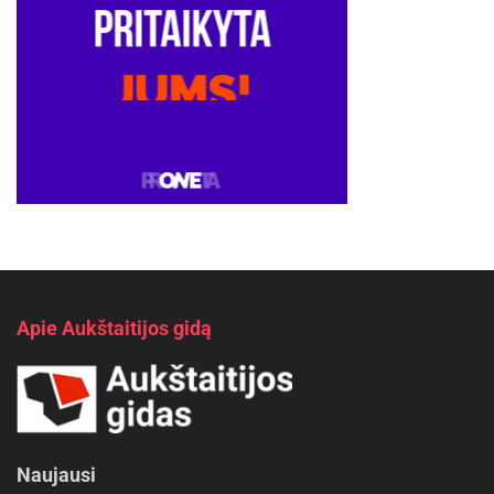
Apie Aukštaitijos gidą
Naujausi