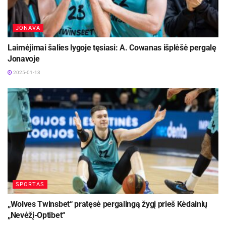
JONAVA
Laimėjimai šalies lygoje tęsiasi: A. Cowanas išplėšė pergalę
Jonavoje
2025-01-13
SPORTAS
„Wolves Twinsbet“ pratęsė pergalingą žygį prieš Kėdainių
„Nevėžį-Optibet“