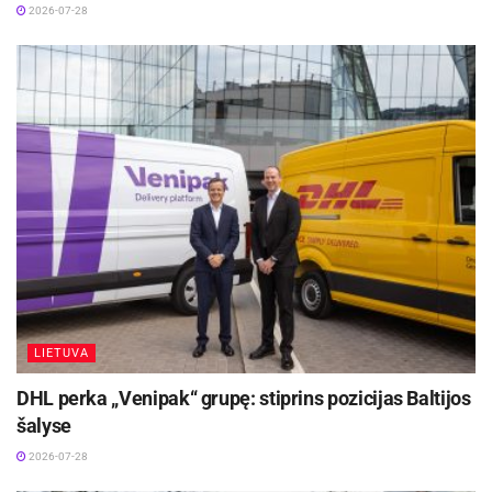
2026-07-28
LIETUVA
DHL perka „Venipak“ grupę: stiprins pozicijas Baltijos
šalyse
2026-07-28