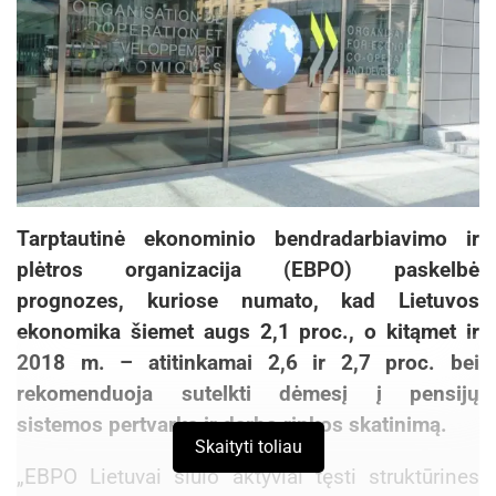
Tarptautinė ekonominio bendradarbiavimo ir
plėtros organizacija (EBPO) paskelbė
prognozes, kuriose numato, kad Lietuvos
ekonomika šiemet augs 2,1 proc., o kitąmet ir
2018 m. – atitinkamai 2,6 ir 2,7 proc. bei
rekomenduoja sutelkti dėmesį į pensijų
sistemos pertvarką ir darbo rinkos skatinimą.
Skaityti toliau
„EBPO Lietuvai siūlo aktyviai tęsti struktūrines