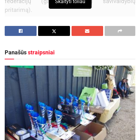
federacijų (gavusių miestų savivaldybių
Skaityti toliau
pritarimą).
LFF taurės finalas Panevėžyje planuojamas 2017
m. rugpjūčio-rugsėjo mėnesiais.
Panevėžio miesto savivaldybės inf.
Panašūs
straipsniai
Aktualios
naujienos
Ukmergėje – įtemptos 3×3 krepšinio kovos dėl
mero taurės „JUSEMA 2026“
2026-08-03
Ignalinoje startuos MTB dviračių maratono II
etapas
2026-07-31