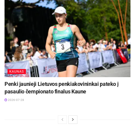
bei su 27 taškais užima aštuntą vietą. Tuo tarpu
„Gomel“ ekipa per 22 susitikimus iškovojo 11
pergalių ir su 34 taškais užima septintąją
poziciją.
Artimiausios rungtynės „Energijos“ laukia jau šį
trečiadienį Lietuvos čempionate prieš „Rokiškio“
ekipą. Tuo tarpu Baltarusijos lygoje Elektrėnų
klubas gruodžio 4 ir 5 dienomis svečiuose žais
KAUNAS
prieš Soligorsko „Šachtior“ ekipą.
Penki jaunieji Lietuvos penkiakovininkai pateko į
pasaulio čempionato finalus Kaune
2026-07-28