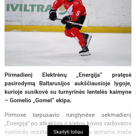
Pirmadienį Elektrėnų „Energija“ pratęsė
pasirodymą Baltarusijos aukščiausioje lygoje,
kurioje susikovė su turnyrinės lentelės kaimyne
– Gomelio „Gomel“ ekipa.
Pirmose tarpusavio rungtynėse sekmadienį
„Energija“ po atkaklios ir kietos kovos varžovams
nusileido rezultatu 4:7, tačiau jau antrame mače
Skaityti toliau