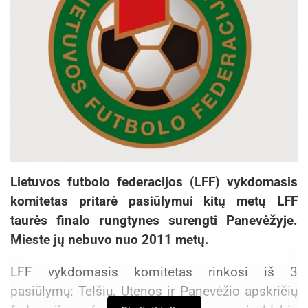
Lietuvos futbolo federacijos (LFF) vykdomasis
komitetas pritarė pasiūlymui kitų metų LFF
taurės finalo rungtynes surengti Panevėžyje.
Mieste jų nebuvo nuo 2011 metų.
LFF vykdomasis komitetas rinkosi iš 3
pasiūlymų: Telšių, Utenos ir Panevėžio apskričių