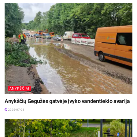
infrastruktūrą, kuri pagerina Lietuvos jungtis su
pagrindinėmis rinkomis.
Tarp ekonomikos augimo rizikų –
neapibrėžtumas dėl „Brexit“ ir Europos Sąjungos
sankcijų Rusijai.
Daugiau informacijos rasite pagal šią nuorodą:
http://www.oecd.org/eco/economicoutlook.htm
Finansų ministerijos inf.
ANYKŠČIAI
Anykščių Gegužės gatvėje įvyko vandentiekio avarija
2026-07-08