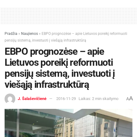
Pradžia
»
Naujienos
»
EBPO prognozėse – apie Lietuvos poreikį reformuoti
pensijų sistemą, investuoti į viešąją infrastruktūrą
EBPO prognozėse – apie
Lietuvos poreikį reformuoti
pensijų sistemą, investuoti į
viešąją infrastruktūrą
A
J. Šalaševičienė
2016-11-29
Laikas: 2 min skaitymo
A