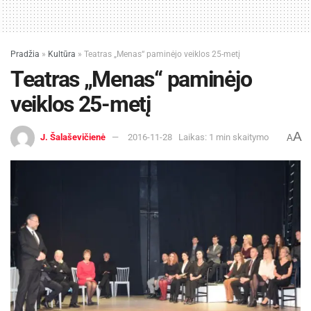
Pradžia
»
Kultūra
»
Teatras „Menas“ paminėjo veiklos 25-metį
Teatras „Menas“ paminėjo
veiklos 25-metį
A
J. Šalaševičienė
2016-11-28
Laikas: 1 min skaitymo
A