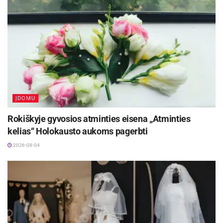
ĮDOMU
Rokiškyje gyvosios atminties eisena „Atminties
kelias“ Holokausto aukoms pagerbti
2026-08-04