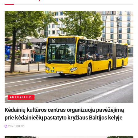
nesate vien teatras. Šiandien Jūs jau esate
reiškinys. Dėkoju visiems, per šiuos 25-erius
metus dirbusiems teatre. Dėkoju dabartiniam
teatrui už tai, ką darote. Nesustokite augti, bet
išlikite jauni. Linkiu visiems kuo didžiausios
kūrybinės sėkmės“, – sveikindamas teatro
vadovus ir kolektyvą sakė Panevėžio miesto
meras Rytis Račkauskas.
Aktualios
naujienos
AKTUALIJOS
Rugsėjo 11–13 dienomis Panevėžys švęs 523-
iąjį gimtadienį
Kėdainių kultūros centras organizuoja pavėžėjimą
2026-08-06
prie kėdainiečių pastatyto kryžiaus Baltijos kelyje
Festivalį „ConTempo“ Kaune uždarys sudėtingas
2026-08-05
pasirodymas aštuonių metrų aukštyje ir piknikas
Santakoje