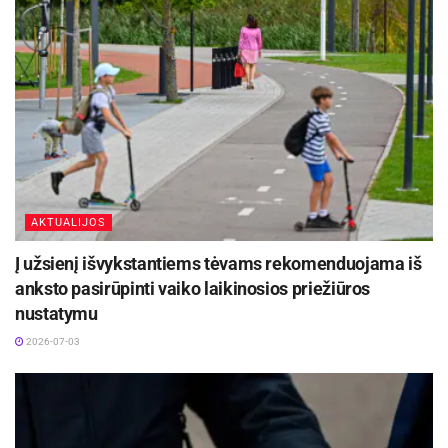
AKTUALIJOS
Į užsienį išvykstantiems tėvams rekomenduojama iš
anksto pasirūpinti vaiko laikinosios priežiūros
nustatymu
2026-07-03