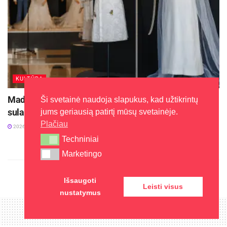
KULTŪRA
Mados istoriko Aleksandro Vasiljevo paroda Visagine
Ši svetainė naudoja slapukus, kad užtikrintų
sulaukė didelio susidomėjimo
jums geriausią patirtį mūsų svetainėje.
Plačiau
2026-08-03
Techniniai
Techniniai
Marketingo
Marketingo
Išsaugoti
Leisti visus
nustatymus