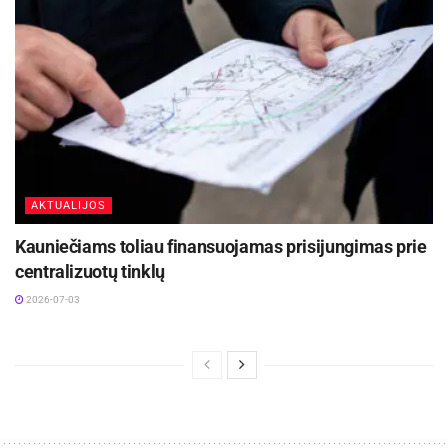
AKTUALIJOS
Kauniečiams toliau finansuojamas prisijungimas prie
centralizuotų tinklų
2026-07-03