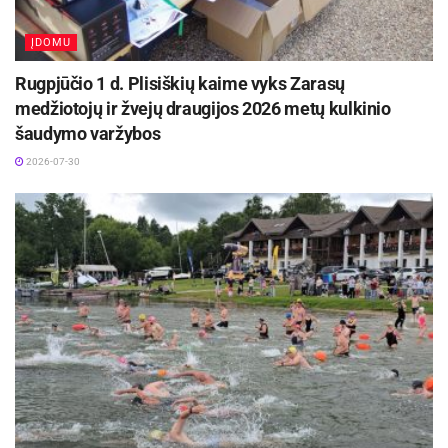
ĮDOMU
Rugpjūčio 1 d. Plisiškių kaime vyks Zarasų
medžiotojų ir žvejų draugijos 2026 metų kulkinio
šaudymo varžybos
2026-07-30