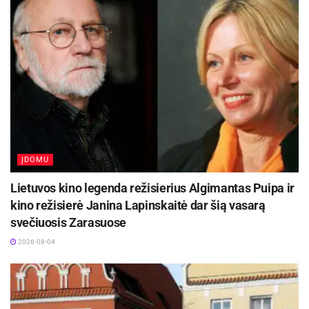
ĮDOMU
Lietuvos kino legenda režisierius Algimantas Puipa ir
kino režisierė Janina Lapinskaitė dar šią vasarą
svečiuosis Zarasuose
2026-08-04