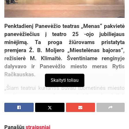
Penktadienį Panevėžio teatras „Menas“ pakvietė
panevėžiečius į teatro 25 -ojo jubiliejaus
minėjimą. Ta proga žiūrovams pristatyta
premjera Ž. B. Moljero „Miestelėnas bajoras“,
režisierė M. Klimaitė. Šventiniame renginyje
dalyvavo ir Panevėžio miesto meras Rytis
Račkauskas.
Skaityti toliau
„Šiam teatrui kuriantis buvau tuometinės miesto
tarybos narys, vadovavau kultūros komisijai,
todėl puikiai pamenu jo pradžią ir pirmuosius
žingsnius. Pažiūrėkite, kas esate šiandien. Jūsų
veikla, indėlis į miesto kultūrinį gyvenimą jau
Panašūs
straipsniai
seniai išaugo jauno teatro marškinėlius. Jūs