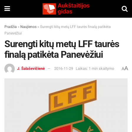
Pradžia
»
Naujienos
»
Surengti kitų metų LFF taurės finalą patikėta
Panevėžiui
Surengti kitų metų LFF taurės
finalą patikėta Panevėžiui
A
J. Šalaševičienė
2016-11-29
Laikas: 1 min skaitymo
A