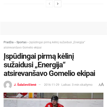
Pradžia
»
Sportas
»
Įspūdingai pirmą kėlinį sužaidusi „Energija“
atsirevanšavo Gomelio ekipai
Įspūdingai pirmą kėlinį
sužaidusi „Energija“
atsirevanšavo Gomelio ekipai
A
J. Šalaševičienė
2016-11-29
Laikas: 3 min skaitymo
A