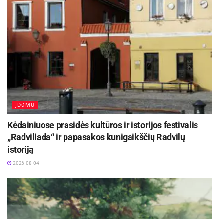
ĮDOMU
Kėdainiuose prasidės kultūros ir istorijos festivalis
„Radviliada“ ir papasakos kunigaikščių Radvilų
istoriją
2026-08-04