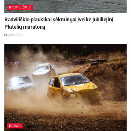
RADVILIŠKIS
Radviliškio plaukikai sėkmingai įveikė jubiliejinį
Platelių maratoną
2026-07-29
ĮDOMU