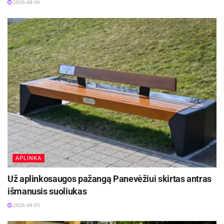
2026-08-06
APLINKA
Už aplinkosaugos pažangą Panevėžiui skirtas antras
išmanusis suoliukas
2026-08-05