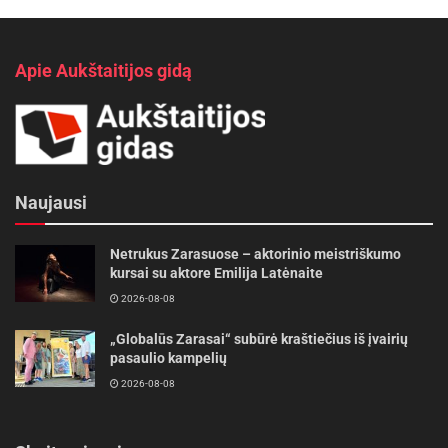
Apie Aukštaitijos gidą
Naujausi
Netrukus Zarasuose – aktorinio meistriškumo
kursai su aktore Emilija Latėnaite
2026-08-08
„Globalūs Zarasai“ subūrė kraštiečius iš įvairių
pasaulio kampelių
2026-08-08