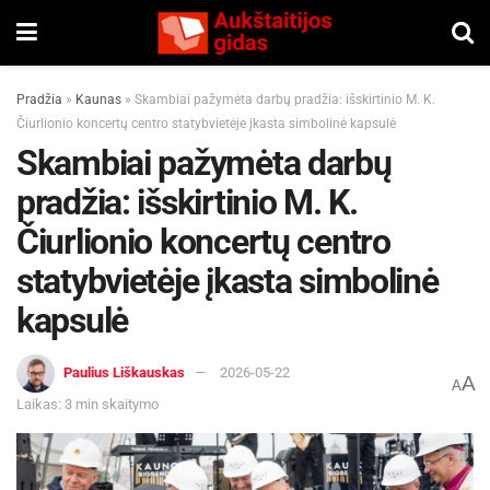
Pradžia
»
Kaunas
»
Skambiai pažymėta darbų pradžia: išskirtinio M. K.
Čiurlionio koncertų centro statybvietėje įkasta simbolinė kapsulė
Skambiai pažymėta darbų
pradžia: išskirtinio M. K.
Čiurlionio koncertų centro
statybvietėje įkasta simbolinė
kapsulė
Paulius Liškauskas
2026-05-22
A
A
Laikas: 3 min skaitymo