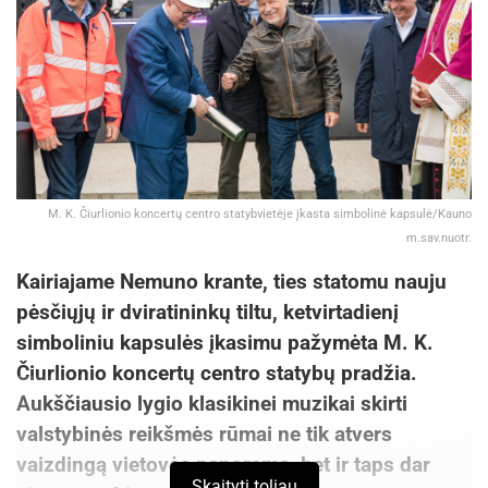
M. K. Čiurlionio koncertų centro statybvietėje įkasta simbolinė kapsulė/Kauno
m.sav.nuotr.
Kairiajame Nemuno krante, ties statomu nauju
pėsčiųjų ir dviratininkų tiltu, ketvirtadienį
simboliniu kapsulės įkasimu pažymėta M. K.
Čiurlionio koncertų centro statybų pradžia.
Aukščiausio lygio klasikinei muzikai skirti
valstybinės reikšmės rūmai ne tik atvers
vaizdingą vietovės panoramą, bet ir taps dar
Skaityti toliau