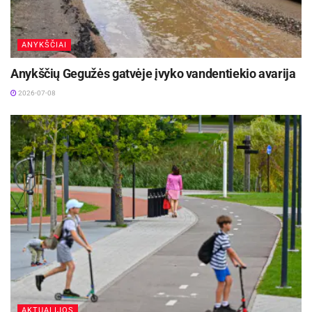
2026-07-25
ANYKŠČIAI
Anykščių Gegužės gatvėje įvyko vandentiekio avarija
2026-07-08
AKTUALIJOS