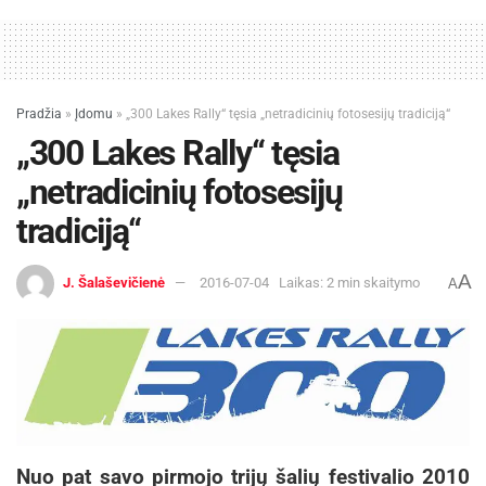
Pradžia
»
Įdomu
»
„300 Lakes Rally“ tęsia „netradicinių fotosesijų tradiciją“
„300 Lakes Rally“ tęsia
„netradicinių fotosesijų
tradiciją“
A
J. Šalaševičienė
2016-07-04
Laikas: 2 min skaitymo
A
Nuo pat savo pirmojo trijų šalių festivalio 2010