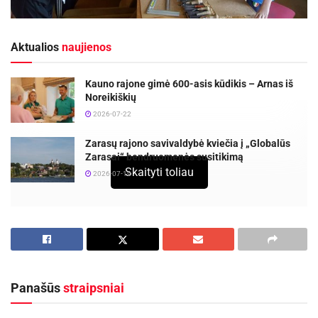
Aktualios
naujienos
Kauno rajone gimė 600-asis kūdikis – Arnas iš
Noreikiškių
2026-07-22
Zarasų rajono savivaldybė kviečia į „Globalūs
Zarasai“ bendruomenės susitikimą
Skaityti toliau
2026-07-19
Ar esate matę, kaip medžio pliauska tampa
nuostabaus grožio medinuku – paukšteliu,
dubenėliu, šaukštu, lėkštele? Ar regėjote, kaip
šeriama visa banda elnių? Ir … visa tai Zarasų
Panašūs
straipsniai
rajone….