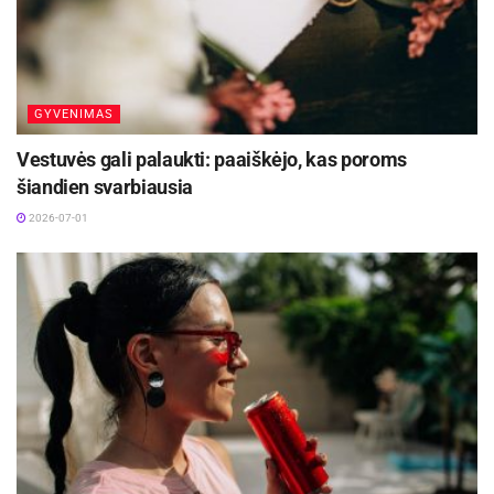
GYVENIMAS
-
+
1
6
Vestuvės gali palaukti: paaiškėjo, kas poroms
šiandien svarbiausia
2026-07-01
Giedrė MIČIŪNIENĖ,