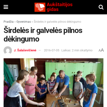
Pradžia
»
Gyvenimas
»
Širdelės ir galvelės pilnos dėkingumo
Širdelės ir galvelės pilnos
dėkingumo
A
J. Šalaševičienė
2016-07-05
Laikas: 2 min skaitymo
A