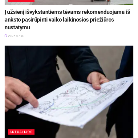
Į užsienį išvykstantiems tėvams rekomenduojama iš
anksto pasirūpinti vaiko laikinosios priežiūros
nustatymu
2026-07-03
AKTUALIJOS