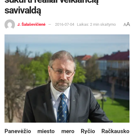
savivaldą
A
J. Šalaševičienė
2016-07-04
Laikas: 2 min skaitymo
A
Panevėžio miesto mero Ryčio Račkausko