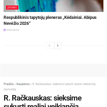
ĮDOMU
Respublikinis tapytojų pleneras „Kėdainiai. Abipus
Nevėžio 2026“
2026-08-03
Pradžia
»
Naujienos
»
R. Račkauskas: sieksime sukurti realiai veikiančią
savivaldą
R. Račkauskas: sieksime
sukurti realiai veikiančią