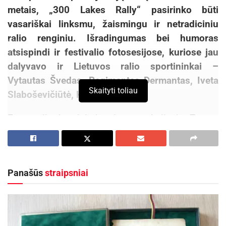
metais, „300 Lakes Rally“ pasirinko būti
vasariškai linksmu, žaismingu ir netradiciniu
ralio renginiu. Išradingumas bei humoras
atsispindi ir festivalio fotosesijose, kuriose jau
dalyvavo ir Lietuvos ralio sportininkai –
Vytautas Švedas, Regimantas Dermantas, Iveta
Skaityti toliau
Slaboševičiūtė, Kęstutis Būzius.
Fotosesijų herojai, jau įprasta, keliauja Zarasų
apylinkėmis įvairiausiais būdais – valtimis,
pėsčiomis, jachtomis. Tačiau visur kartu –
vairuotojas ir šturmanas.
Panašūs
straipsniai
Šiais metais prie video ir fotosesijos prisidėjo
oficiali Škoda Auto Lietuva ralio komanda „Rimo
Martin Sport“.