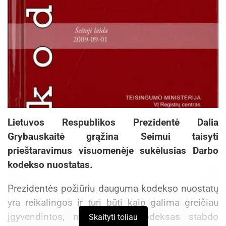
Lietuvos Respublikos Prezidentė Dalia
Grybauskaitė grąžina Seimui taisyti
prieštaravimus visuomenėje sukėlusias Darbo
kodekso nuostatas.
Prezidentės požiūriu dauguma kodekso nuostatų
yra reikalingos ir turi būti kaip galima greičiau
įgyvendintos, nes senasis kodeksas stabdo
Skaityti toliau