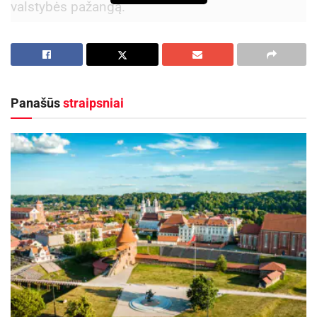
valstybės pažangą.
Tačiau naujajame didelės svarbos ir apimties
dokumente liko paminti pažeidžiamiausių
žmonių poreikiai.
Panašūs
straipsniai
Iš viso darbuotojo naudai Prezidentė siūlo
pataisyti 22 nuostatas iš 260 Darbo kodekso
straipsnių, kad balansas tarp darbdavio interesų
ir darbuotojų apsaugos būtų atkurtas, išsaugant
esmines darbo santykių reformai būtinas
nuostatas.
Prezidentė į Darbo kodeksą pirmiausia grąžina
konstitucinę nuostatą, kad darbuotojas socialiniu
požiūriu yra silpnesnė, mažiau derybinių galių
turinti darbo santykių šalis. Kilus ginčui kodekso