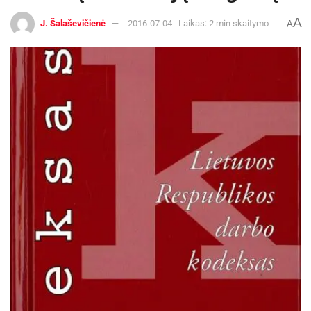
A
J. Šalaševičienė
2016-07-04
Laikas: 2 min skaitymo
A