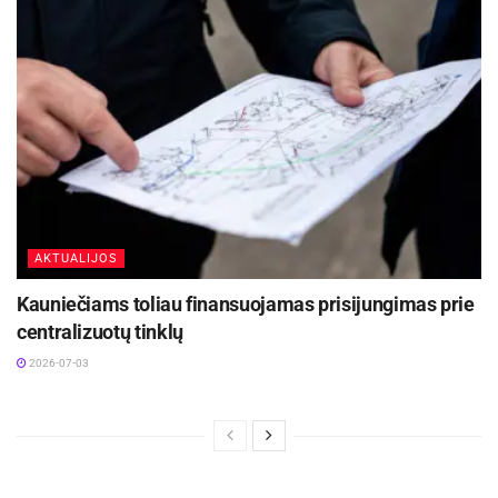
pasiektus kompromisus, todėl būtina įgyvendinti
socialinių partnerių susitarimus.
Šalies vadovė sprendimą dėl vetuojamų Darbo
kodekso nuostatų priėmė po konsultacijų su
ekspertais, teisininkais, darbdaviais ir darbuotojų
profesinėmis sąjungomis.
Prezidentės spaudos tarnyba
AKTUALIJOS
Kauniečiams toliau finansuojamas prisijungimas prie
centralizuotų tinklų
2026-07-03