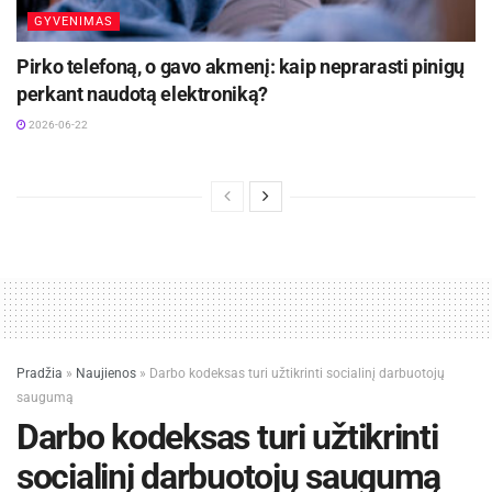
GYVENIMAS
Pirko telefoną, o gavo akmenį: kaip neprarasti pinigų
perkant naudotą elektroniką?
2026-06-22
Pradžia
»
Naujienos
»
Darbo kodeksas turi užtikrinti socialinį darbuotojų
saugumą
Darbo kodeksas turi užtikrinti
socialinį darbuotojų saugumą