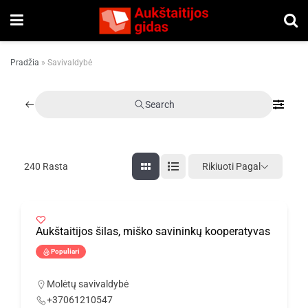
Pradžia
»
Savivaldybė
Search
Rikiuoti Pagal
240
Rasta
Aukštaitijos šilas, miško savininkų kooperatyvas
Populiari
Molėtų savivaldybė
+37061210547