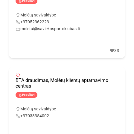
Populiari
Molėtų savivaldybė
+37052362223
moletai@savickosportoklubas.lt
33
BTA draudimas, Molėtų klientų aptarnavimo
centras
Populiari
Molėtų savivaldybė
+37038354002