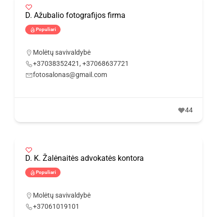
D. Ažubalio fotografijos firma
Populiari
Molėtų savivaldybė
+37038352421, +37068637721
fotosalonas@gmail.com
44
D. K. Žalėnaitės advokatės kontora
Populiari
Molėtų savivaldybė
+37061019101