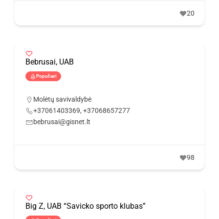
20
Bebrusai, UAB
Populiari
Molėtų savivaldybė
+37061403369, +37068657277
bebrusai@gisnet.lt
98
Big Z, UAB “Savicko sporto klubas”