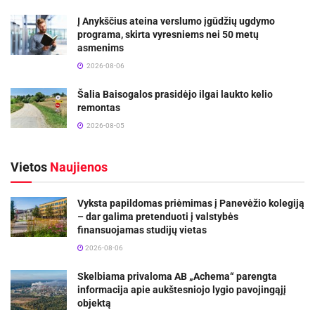
Į Anykščius ateina verslumo įgūdžių ugdymo
programa, skirta vyresniems nei 50 metų
asmenims
2026-08-06
Šalia Baisogalos prasidėjo ilgai laukto kelio
remontas
2026-08-05
Vietos
Naujienos
Vyksta papildomas priėmimas į Panevėžio kolegiją
– dar galima pretenduoti į valstybės
finansuojamas studijų vietas
2026-08-06
Skelbiama privaloma AB „Achema“ parengta
informacija apie aukštesniojo lygio pavojingąjį
objektą