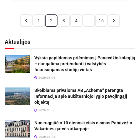
1
2
3
4
…
16
Aktualijos
Vyksta papildomas priėmimas į Panevėžio kolegiją
– dar galima pretenduoti į valstybės
finansuojamas studijų vietas
2026-08-06
Skelbiama privaloma AB „Achema“ parengta
informacija apie aukštesniojo lygio pavojingąjį
objektą
2026-08-06
Nuo rugpjūčio 10 dienos keisis eismas Panevėžio
Vakarinės gatvės atkarpoje
2026-08-06