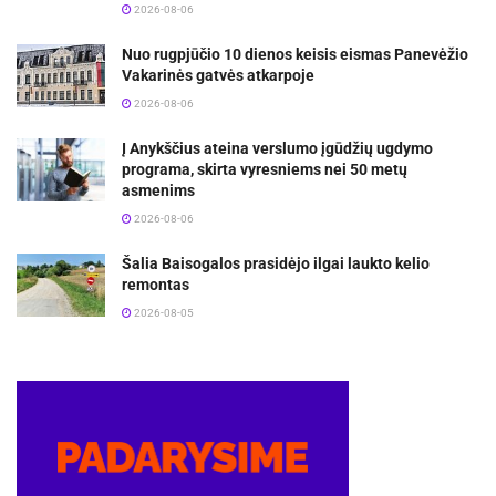
2026-08-06
Nuo rugpjūčio 10 dienos keisis eismas Panevėžio
Vakarinės gatvės atkarpoje
2026-08-06
Į Anykščius ateina verslumo įgūdžių ugdymo
programa, skirta vyresniems nei 50 metų
asmenims
2026-08-06
Šalia Baisogalos prasidėjo ilgai laukto kelio
remontas
2026-08-05