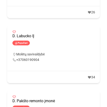
26
D. Labucko IĮ
Populiari
Molėtų savivaldybė
+37060190904
34
D. Pakšto remonto įmonė