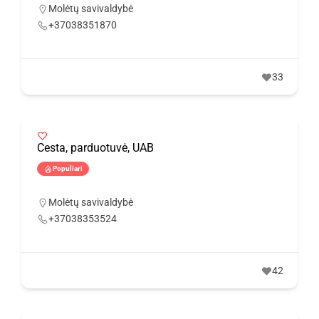
Molėtų savivaldybė
+37038351870
33
Cesta, parduotuvė, UAB
Populiari
Molėtų savivaldybė
+37038353524
42