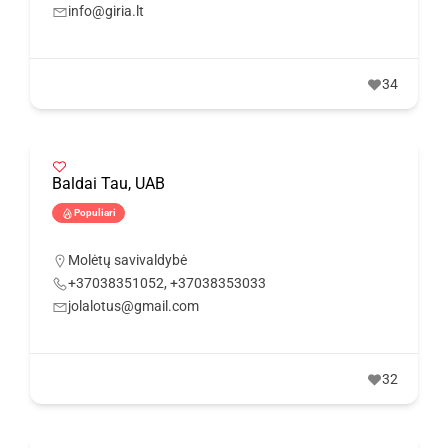
info@giria.lt
34
Baldai Tau, UAB
Populiari
Molėtų savivaldybė
+37038351052, +37038353033
jolalotus@gmail.com
32