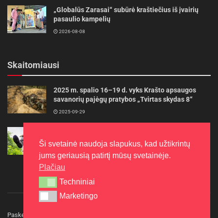
„Globalūs Zarasai“ subūrė kraštiečius iš įvairių
pasaulio kampelių
2026-08-08
Skaitomiausi
2025 m. spalio 16–19 d. vyks Krašto apsaugos
savanorių pajėgų pratybos „Tvirtas skydas 8“
2025-09-29
Gudrybės, kad trimerio pjovimo valas tarnautų
ilgiau
Ši svetainė naudoja slapukus, kad užtikrintų
2022-06-27
jums geriausią patirtį mūsų svetainėje.
Plačiau
Techniniai
Techniniai
Marketingo
Marketingo
Paskelbkite naujieną
Rašyti redakcijai
Reklama