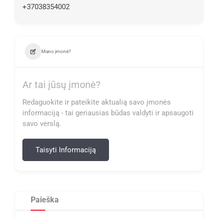
+37038354002
Mano įmonė?
Ar tai jūsų įmonė?
Redaguokite ir pateikite aktualią savo įmonės
informaciją - tai geriausias būdas valdyti ir apsaugoti
savo verslą.
Taisyti Informaciją
Paieška