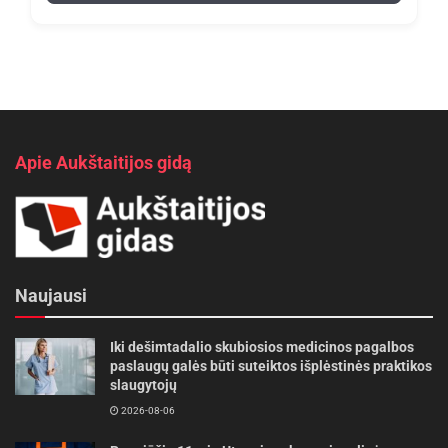
Apie Aukštaitijos gidą
Naujausi
Iki dešimtadalio skubiosios medicinos pagalbos
paslaugų galės būti suteiktos išplėstinės praktikos
slaugytojų
2026-08-06