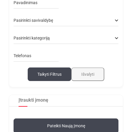
Pavadinimas
Pasirinkti savivaldybę
Pasirinkti kategoriją
Telefonas
Taikyti Filtrus
Išvalyti
Įtraukti įmonę
Pateikti Naują Įmonę