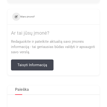
Mano įmonė?
Ar tai jūsų įmonė?
Redaguokite ir pateikite aktualią savo įmonės
informaciją - tai geriausias būdas valdyti ir apsaugoti
savo verslą.
Taisyti Informaciją
Paieška