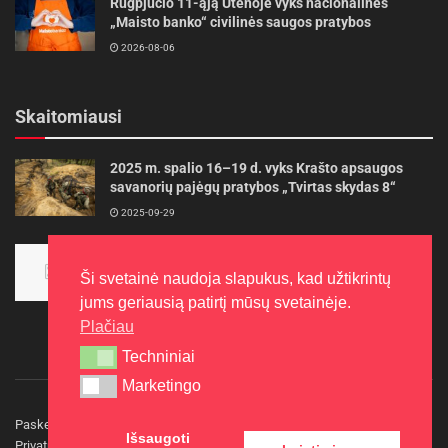
Rugpjūčio 11-ąją Utenoje vyks nacionalinės
„Maisto banko“ civilinės saugos pratybos
2026-08-06
Skaitomiausi
2025 m. spalio 16–19 d. vyks Krašto apsaugos
savanorių pajėgų pratybos „Tvirtas skydas 8“
2025-09-29
Panevėžietės tarptautinėje programoje siekia
aukso
Ši svetainė naudoja slapukus, kad užtikrintų
2015-10-30
jums geriausią patirtį mūsų svetainėje.
Plačiau
Techniniai
Techniniai
Marketingo
Marketingo
Paskelbkite naujieną
Rašyti redakcijai
Reklama
Išsaugoti
Privatumo politika
Kontaktai