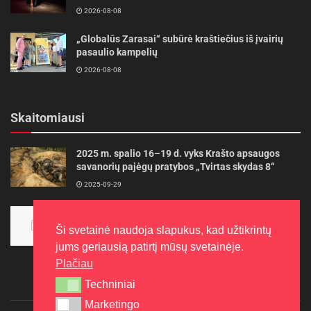
2026-08-08
„Globalūs Zarasai“ subūrė kraštiečius iš įvairių
pasaulio kampelių
2026-08-08
Skaitomiausi
2025 m. spalio 16–19 d. vyks Krašto apsaugos
savanorių pajėgų pratybos „Tvirtas skydas 8“
2025-09-29
Panevėžietės tarptautinėje programoje siekia
aukso
Ši svetainė naudoja slapukus, kad užtikrintų
2015-10-30
jums geriausią patirtį mūsų svetainėje.
Plačiau
Techniniai
Techniniai
Marketingo
Marketingo