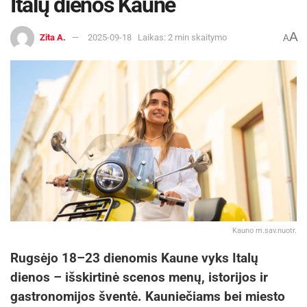
Italų dienos Kaune
A
Zita A.
2025-09-18
Laikas: 2 min skaitymo
A
Kauno m.sav.nuotr.
Rugsėjo 18–23 dienomis Kaune vyks Italų
dienos – išskirtinė scenos menų, istorijos ir
gastronomijos šventė. Kauniečiams bei miesto