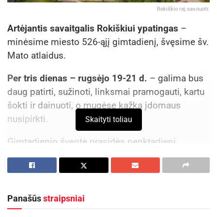
Rokiškio raj.sav.nuotr.
Artėjantis savaitgalis Rokiškiui ypatingas
–
minėsime miesto 526-ąjį gimtadienį, švęsime šv.
Mato atlaidus.
Per tris dienas – rugsėjo 19-21 d.
– galima bus
daug patirti, sužinoti, linksmai pramogauti, kartu
šokti ir dainuoti, o mugėse kažką įdomaus
nusipirkti.
Skaityti toliau
Gimtadienio šventė prasidės penktadienį
Rokiškio Juozo Keliuočio viešojoje bibliotekoje
aktoriaus Sauliaus Bareikio knygos „Odė Lūzeriui“
sutiktuvėmis, po to į atidarymą dvare kvies
Rokiškio dailininkų klubas RODA, surengęs čia
Panašūs
straipsniai
parodą, o vakarą užbaigs visų pamėgto XXVI