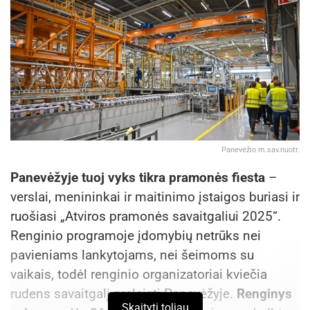
Panevėžio m.sav.nuotr.
Panevėžyje tuoj vyks tikra pramonės fiesta
–
verslai, menininkai ir maitinimo įstaigos buriasi ir
ruošiasi „Atviros pramonės savaitgaliui 2025“.
Renginio programoje įdomybių netrūks nei
pavieniams lankytojams, nei šeimoms su
vaikais, todėl renginio organizatoriai kviečia
rudens savaitgalį praleisti Panevėžyje.
Renginys
Skaityti toliau