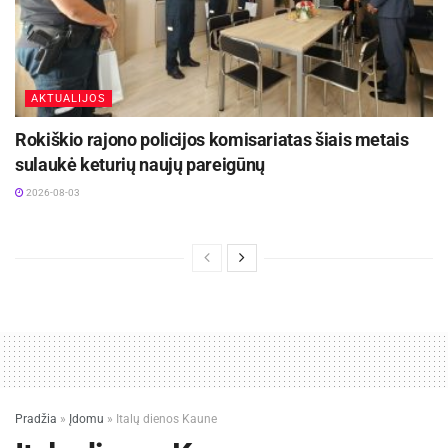
AKTUALIJOS
Rokiškio rajono policijos komisariatas šiais metais
sulaukė keturių naujų pareigūnų
2026-08-03
Pradžia
»
Įdomu
»
Italų dienos Kaune