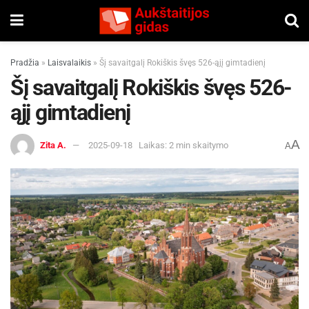
Pradžia
»
Laisvalaikis
»
Šį savaitgalį Rokiškis švęs 526-ąjį gimtadienį
Šį savaitgalį Rokiškis švęs 526-
ąjį gimtadienį
A
Zita A.
2025-09-18
Laikas: 2 min skaitymo
A