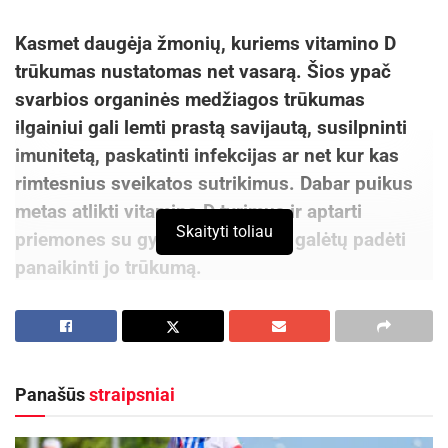
Kasmet daugėja žmonių, kuriems vitamino D
trūkumas nustatomas net vasarą. Šios ypač
svarbios organinės medžiagos trūkumas
ilgainiui gali lemti prastą savijautą, susilpninti
imunitetą, paskatinti infekcijas ar net kur kas
rimtesnius sveikatos sutrikimus. Dabar puikus
metas atlikti vitamino D tyrimus ir aptarti
Skaityti toliau
priemones su gydytojais, kurios galėtų padėti
panaikinti jo trūkumą.
Organizmas jausti vitamino D trūkumą pradeda
ne iš karto su trumpėjančiomis dienomis ir
menkesniu saulės spindulių kiekiu, o palaipsniui.
Panašūs
straipsniai
Dažniausiai tai nutinka rudenį ar žiemą. Esant
pakankamam saulės kiekiui, organizmas geba