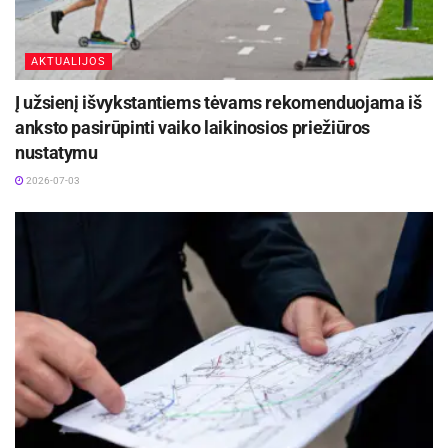
AKTUALIJOS
Į užsienį išvykstantiems tėvams rekomenduojama iš
anksto pasirūpinti vaiko laikinosios priežiūros
nustatymu
2026-07-03