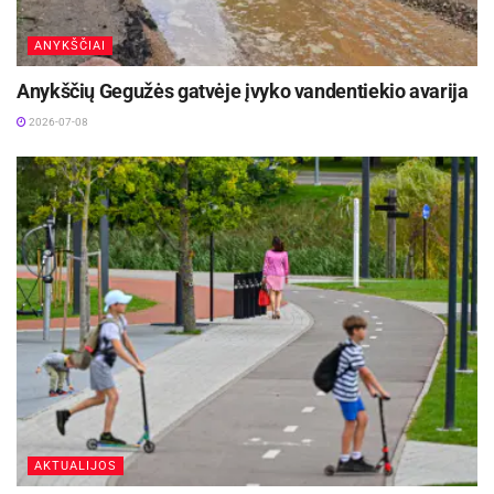
ANYKŠČIAI
Anykščių Gegužės gatvėje įvyko vandentiekio avarija
2026-07-08
AKTUALIJOS