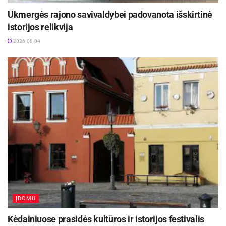
Ukmergės rajono savivaldybei padovanota išskirtinė
istorijos relikvija
2026-08-04
ĮDOMU
Kėdainiuose prasidės kultūros ir istorijos festivalis