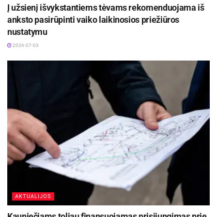
Į užsienį išvykstantiems tėvams rekomenduojama iš
anksto pasirūpinti vaiko laikinosios priežiūros
nustatymu
2026-07-03
AKTUALIJOS
Kauniečiams toliau finansuojamas prisijungimas prie