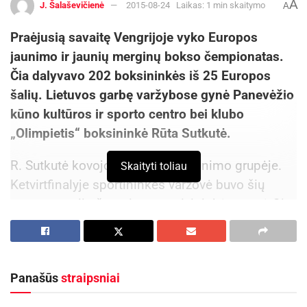
A
J. Šalaševičienė
2015-08-24
Laikas: 1 min skaitymo
A
Praėjusią savaitę Vengrijoje vyko Europos
jaunimo ir jaunių merginų bokso čempionatas.
Čia dalyvavo 202 boksininkės iš 25 Europos
šalių. Lietuvos garbę varžybose gynė Panevėžio
kūno kultūros ir sporto centro bei klubo
„Olimpietis“ boksininkė Rūta Sutkutė.
R. Sutkutė kovojo 17-18 metų jaunimo grupėje.
Skaityti toliau
Ketvirtfinalyje sportininkės varžovė buvo šių
metų pasaulio čempionato prizininkė vengrė Gita
Sceri, kurią panevėžietė įveikė ir laimėjo rezultatu
3:0.
Panašūs
straipsniai
Aktualios
naujienos