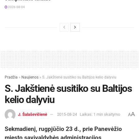
2026-08-04
Pradžia
»
Naujienos
»
S. Jakštienė susitiko su Baltijos kelio dalyviu
S. Jakštienė susitiko su Baltijos
kelio dalyviu
A
J. Šalaševičienė
2015-08-24
Laikas: 1 min skaitymo
A
Sekmadienį, rugpjūčio 23 d., prie Panevėžio
miesto savivaldybės administracijos