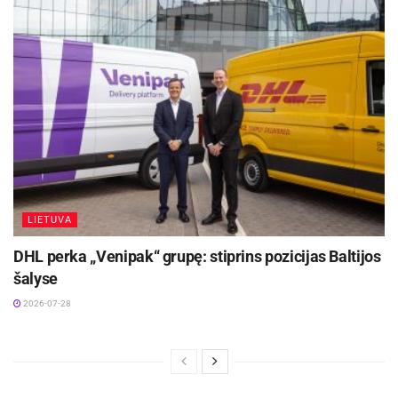
Vyriausiasis varžybų teisėjas
Borisas Sockis
LIETUVA
DHL perka „Venipak“ grupę: stiprins pozicijas Baltijos
šalyse
2026-07-28