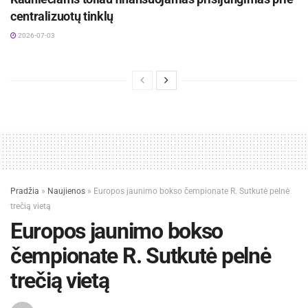
centralizuotų tinklų
2026-07-03
Pradžia
»
Naujienos
»
Europos jaunimo bokso čempionate R. Sutkutė pelnė
trečią vietą
Europos jaunimo bokso
čempionate R. Sutkutė pelnė
trečią vietą