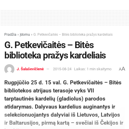
Pradžia
»
Įdomu
»
G. Petkevičaitės – Bitės biblioteka pražys kardeliais
G. Petkevičaitės – Bitės
biblioteka pražys kardeliais
A
J. Šalaševičienė
2015-08-24
Laikas: 1 min skaitymo
A
Rugpjūčio 25 d. 15 val. G. Petkevičaitės – Bitės
bibliotekos atrijaus terasoje vyks VII
tarptautinės kardelių (gladiolus) parodos
atidarymas. Dalyvaus kardelius auginantys ir
selekcionuojantys dalyviai iš Lietuvos, Latvijos
ir Baltarusijos, pirmą kartą – svečiai iš Čekijos ir