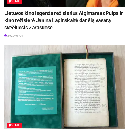
ĮDOMU
Lietuvos kino legenda režisierius Algimantas Puipa ir
kino režisierė Janina Lapinskaitė dar šią vasarą
svečiuosis Zarasuose
2026-08-04
ĮDOMU