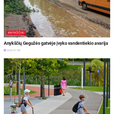
ANYKŠČIAI
Anykščių Gegužės gatvėje įvyko vandentiekio avarija
2026-07-08