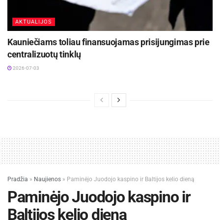
AKTUALIJOS
Kauniečiams toliau finansuojamas prisijungimas prie
centralizuotų tinklų
2026-07-03
Pradžia
»
Naujienos
»
Paminėjo Juodojo kaspino ir Baltijos kelio dieną
Paminėjo Juodojo kaspino ir
Baltijos kelio dieną