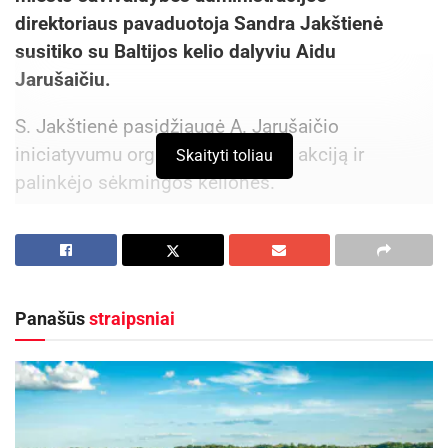
direktoriaus pavaduotoja Sandra Jakštienė
susitiko su Baltijos kelio dalyviu Aidu
Jarušaičiu.
S. Jakštienė pasidžiaugė A. Jarušaičio
iniciatyvumu organizuoti unikalią akciją ir
Skaityti toliau
palinkėjo sėkmingos kelionės.
Aktualios
naujienos
DHL perka „Venipak“ grupę: stiprins pozicijas
Baltijos šalyse
Panašūs
straipsniai
2026-07-28
Europos Sąjungos sankcijos „Mere“ tinklo
savininkams: ekonominio saugumo ir solidarumo
su Ukraina užtikrinimas
2026-07-25