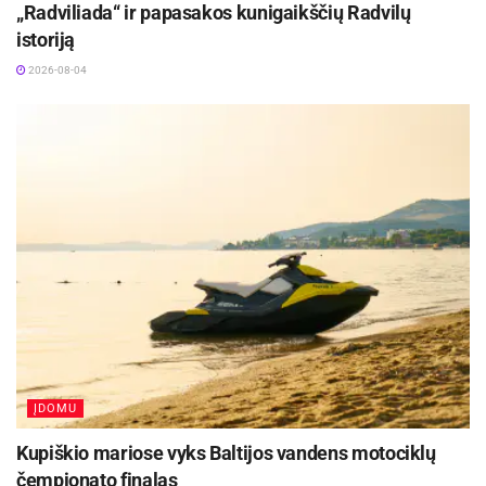
„Radviliada“ ir papasakos kunigaikščių Radvilų
istoriją
2026-08-04
ĮDOMU
Kupiškio mariose vyks Baltijos vandens motociklų
čempionato finalas