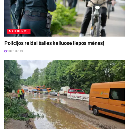
NAUJIENOS
Policijos reidai šalies keliuose liepos mėnesį
2026-07-13