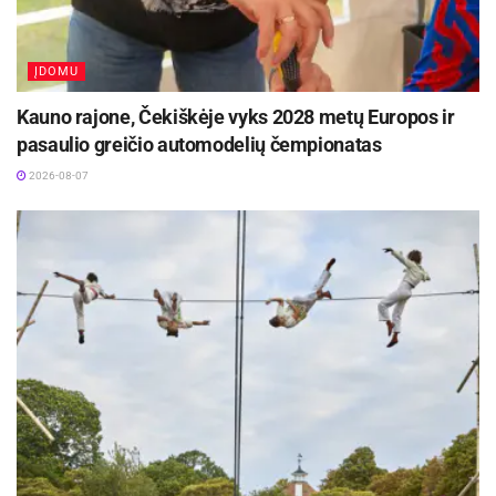
„Kėdainiai abipus Nevėžio“!
2026-08-07
ĮDOMU
Paroda veiks iki rugpjūčio 27 d. bibliotekos
Kauno rajone, Čekiškėje vyks 2028 metų Europos ir
darbo laiku.
pasaulio greičio automodelių čempionatas
2026-08-07
Ryšių su visuomene skyriaus ir PAVB inf.