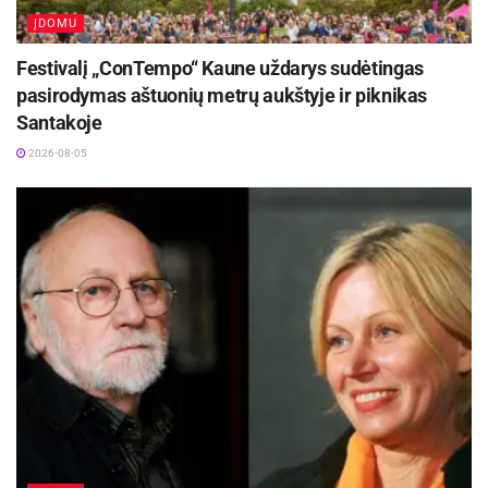
ĮDOMU
Festivalį „ConTempo“ Kaune uždarys sudėtingas
pasirodymas aštuonių metrų aukštyje ir piknikas
Santakoje
2026-08-05