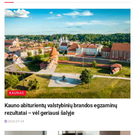
Aktualios
naujienos
DHL perka „Venipak“ grupę: stiprins pozicijas
Baltijos šalyse
2026-07-28
Europos Sąjungos sankcijos „Mere“ tinklo
savininkams: ekonominio saugumo ir solidarumo
su Ukraina užtikrinimas
2026-07-25
KAUNAS
Kauno abiturientų valstybinių brandos egzaminų
rezultatai – vėl geriausi šalyje
2026-07-24