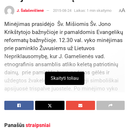
A
J. Šalaševičienė
2015-08-24
Laikas: 1 min skaitymo
A
Minėjimas prasidėjo Šv. Mišiomis Šv. Jono
Krikštytojo bažnyčioje ir pamaldomis Evangelikų
reformatų bažnyčioje. 12.30 val. vyko minėjimas
prie paminklo Žuvusiems už Lietuvos
Nepriklausomybę, kur J. Garnelienės vad.
etnografinis ansamblis atliko keletą patriotinių
dainų, prie paminklo buvo padėtos gėlės ir
Skaityti toliau
uždegtos žvakelės, o susirinkusieji simboliškai
apsijuosė trispalve juostele. Po minėjimo vyko
Vytauto V. Landsbergio filmo „Trispalvis“
peržiūra.
V.Šeško nuotr., Biržų rajono savivaldybės
Panašūs
straipsniai
informacija