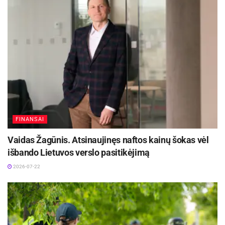
FINANSAI
Vaidas Žagūnis. Atsinaujinęs naftos kainų šokas vėl
išbando Lietuvos verslo pasitikėjimą
2026-07-22