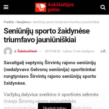
Pradžia
»
Naujienos
»
Seniūnijų sporto žaidynėse triumfavo jauniūniškiai
Seniūnijų sporto žaidynėse
triumfavo jauniūniškiai
A
J. Šalaševičienė
2015-08-24
Laikas: 2 min skaitymo
A
Savaitgalį septynių Širvintų rajono seniūnijų
(nedalyvavo Gelvonų seniūnija) sportininkai
rungtyniavo Širvintų rajono seniūnijų sporto
žaidynėse.
Varžybų dalyvius sveikino ir sportinės sėkmės
linkėjo Širvintų rajono savivaldybės
administracijos direktorė Ingrida Baltušytė-
Skaityti toliau