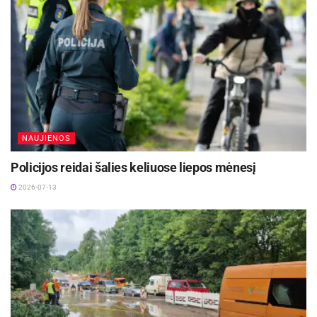
NAUJIENOS
Policijos reidai šalies keliuose liepos mėnesį
2026-07-13