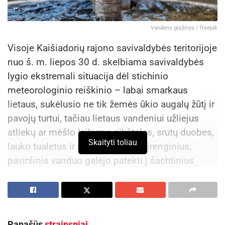
Vandens gręžinys / freepik
Visoje Kaišiadorių rajono savivaldybės teritorijoje
nuo š. m. liepos 30 d. skelbiama savivaldybės
lygio ekstremali situacija dėl stichinio
meteorologinio reiškinio – labai smarkaus
lietaus, sukėlusio ne tik žemės ūkio augalų žūtį ir
pavojų turtui, tačiau lietaus vandeniui užliejus
atliekų ar mėšlo laikymo aikšteles, srutų duobes,
Skaityti toliau
lauko tualetus ir nuotekų valymo įrenginius,
paviršinis vanduo galėjo patekti į šachtinius
šulinius ir užteršti geriamąjį vandenį. Su
paviršiniu vandeniu į šulinius galimai pateko ne
tik teršalai, bet ir užkrečiamųjų ligų sukėlėjai,
todėl šiuo metu vartoti maistui ir gerti šį vandenį
Panašūs
straipsniai