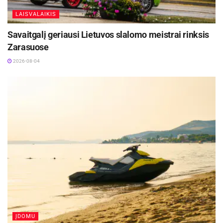
LAISVALAIKIS
Savaitgalį geriausi Lietuvos slalomo meistrai rinksis
Zarasuose
2026-08-04
ĮDOMU