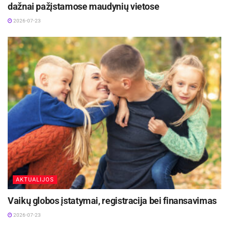
dažnai pažįstamose maudynių vietose
sėkmingos paieškos!
2026-07-23
Šaltinis:
Utenos apskr. VPK
Žymos:
Dingo
Dronai
Paieška
AKTUALIJOS
Vaikų globos įstatymai, registracija bei finansavimas
2026-07-23