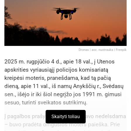
Dronas | aoc. nuotrauka | Freepik
2025 m. rugpjūčio 4 d., apie 18 val., į Utenos
apskrities vyriausiąjį policijos komisariatą
kreipėsi moteris, pranešdama, kad tą pačią
dieną, apie 11 val., iš namų Anykščių r., Svėdasų
sen., išėjo ir iki šiol negrįžo jos 1991 m. gimusi
sesuo, turinti sveikatos sutrikimų.
Į pagalbos prašymą policija reagavo nedelsdama
Skaityti toliau
– buvo pradėta dingusios moters paieška. Prie