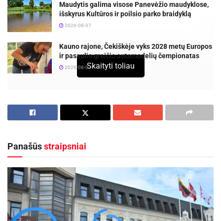
Maudytis galima visose Panevėžio maudyklose,
išskyrus Kultūros ir poilsio parko braidyklą
2026-08-07
Kauno rajone, Čekiškėje vyks 2028 metų Europos
ir pasaulio greičio automodelių čempionatas
Skaityti toliau
2026-08-07
Praėjusį savaitgalį Palangoje vykusiame Lietuvos
lengvosios atletikos čempionate puikiai pasirodė
Panevėžio sporto centro ir lengvosios atletikos
klubo „Žvaigždė“ sportininkai. Varžydamiesi su
Panašūs
straipsniai
pajėgiausiais šalies lengvaatlečiais, trenerių
Aldonos Dobregienės bei Vidmanto Ščevinsko
ugdytiniai pademonstravę ryžtą, ištvermę bei
aukštą meistriškumą, iškovojo net 11 įvairių
spalvų medalių.