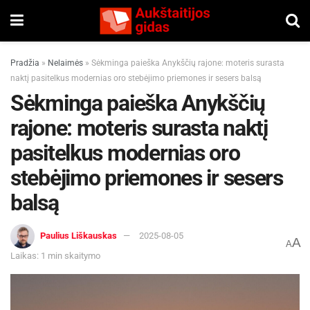
Pradžia
»
Nelaimės
»
Sėkminga paieška Anykščių rajone: moteris surasta
naktį pasitelkus modernias oro stebėjimo priemones ir sesers balsą
Sėkminga paieška Anykščių
rajone: moteris surasta naktį
pasitelkus modernias oro
stebėjimo priemones ir sesers
balsą
Paulius Liškauskas
2025-08-05
A
A
Laikas: 1 min skaitymo