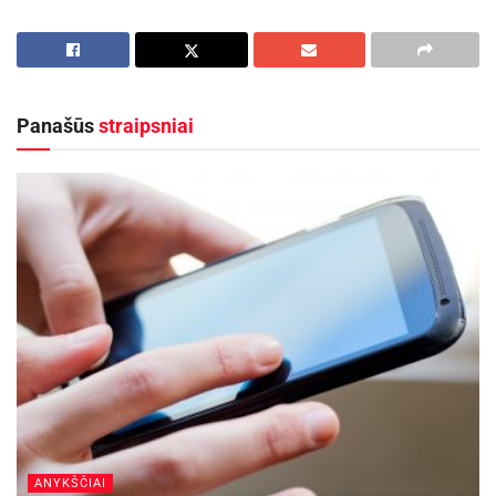
jos prisijungė „Dronų kuopa“ nariai, pasitelkę
naktinio matymo bepiločius orlaivius su
termovizoriais, taip pat aktyviai įsitraukė Utenos
policijos rėmėjai.
Panašūs
straipsniai
Apie 22.20 val., už kelių kilometrų nuo
gyvenamosios vietos, atviroje pievoje bepilotis
orlaivis užfiksavo žmogaus siluetą. Paleidus
specialiai parengtą garso įrašą su sesers balsu,
moteris sureagavo – tai padėjo paieškos grupei
tiksliai nustatyti jos buvimo vietą. Išsekusi ir
pavargusi, ji buvo nedelsiant perduota
medikams.
Aktualios
naujienos
Anykščių rajono gyventojams „Smurtinio elgesio
ANYKŠČIAI