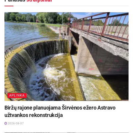
nėra saugu, kyla pavojus sveikatai.
Kaišiadorių rajono savivaldybė ragina gyventojus
būti budrius ir laikinai, kol neatslūgs potvynio
vanduo, nevartoti maistui paviršiniais
vandenimis užlietų šachtinių šulinių vandens.
Rekomenduojama maistui ir gėrimui vartoti tik
centralizuotai tiekiamą vandentiekio ar
parduotuvėse įsigytą geriamąjį vandenį.
Aktualios
naujienos
APLINKA
Kauno žaliosios erdvės džiugina nuo pirmųjų
pavasario žiedų iki rudens sezono pabaigos
Biržų rajone planuojama Širvėnos ežero Astravo
2026-08-07
užtvankos rekonstrukcija
Rokiškyje užbaigtas remontuoti Respublikos
2026-08-07
gatvės dviračių ir pėsčiųjų takas