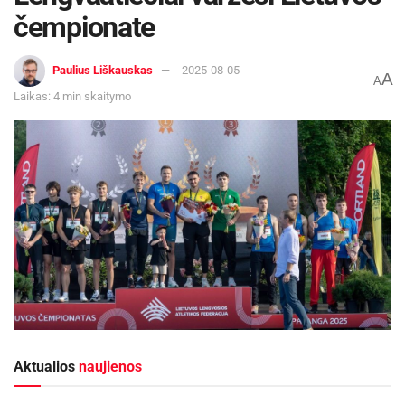
čempionate
Paulius Liškauskas
2025-08-05
A
A
Laikas: 4 min skaitymo
Aktualios
naujienos