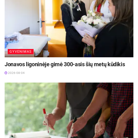
svarbu reguliariai, kiekvieną mėnesį
atsidėti 10-20 proc. savo pajamų
taupymui. Jei po paskaičiavimo
biudžete tokios dalies nelieka,
pasirinktas variantas gali reikšti per
didelę finansinę naštą ir riziką vėluoti su
įmokomis ar pritrūkti lėšų
nenumatytiems atvejams“, – sako
GYVENIMAS
„Artea“ banko finansų ekspertė dr. Dalia
Jonavos ligoninėje gimė 300-asis šių metų kūdikis
Kolmatsui.
2026-08-04
Kainos – nuo 350 iki 750 eurų
Pasak bendrovės „Capital“ nekilnojamojo turto
brokerio Manto Mikočiūno, šiuo metu Vilniuje
studentiško būsto kainos svyruoja nuo maždaug
350 eurų už senos statybos vieno kambario butą
iki 700–750 eurų už naujos statybos dviejų
kambarių butą su atskiru miegamuoju.