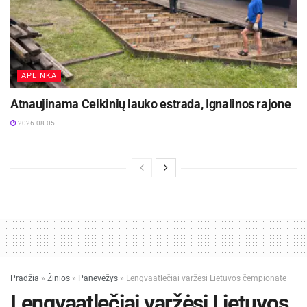
APLINKA
Atnaujinama Ceikinių lauko estrada, Ignalinos rajone
2026-08-05
Pradžia
»
Žinios
»
Panevėžys
»
Lengvaatlečiai varžėsi Lietuvos čempionate
Lengvaatlečiai varžėsi Lietuvos