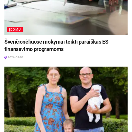
„Pastaruoju metu pastebime, kad
studentai vis rečiau linkę dalintis
gyvenamąja erdve su kitais. Šiandien jie
dažniausiai ieško atskiro būsto, kuriame
ĮDOMU
gyventų vieni ir turėtų savo nuosavą
Švenčionėliuose mokymai teikti paraiškas ES
erdvę poilsiui po studijų ar darbo. Todėl
rinkoje jau kurį laiką stebima tendencija,
finansavimo programoms
kad vis mažiau studentų nuomojasi
2026-08-01
būstą keliese ir labiau renkasi solo
variantus. Tai, žinoma, turi įtakos ir
kainų augimui“, – pastebi M.
Mikočiūnas.
Kainų pikas – liepą ir rugpjūtį
Pasak brokerio, ryškiausias nuomos kainų
augimo laikotarpis prasideda liepos viduryje ir
tęsiasi iki rugsėjo vidurio. Būtent tada, kai
paskelbiami stojimo rezultatai, o būsimieji