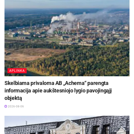
APLINKA
Skelbiama privaloma AB „Achema“ parengta
informacija apie aukštesniojo lygio pavojingąjį
objektą
2026-08-06