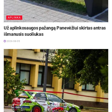
APLINKA
Už aplinkosaugos pažangą Panevėžiui skirtas antras
išmanusis suoliukas
2026-08-05