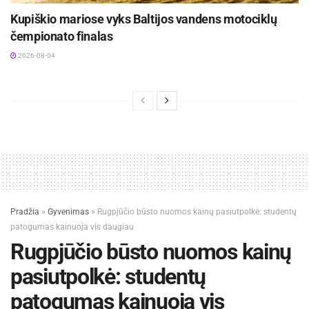
Kupiškio mariose vyks Baltijos vandens motociklų
čempionato finalas
2026-08-04
Pradžia
»
Gyvenimas
»
Rugpjūčio būsto nuomos kainų pasiutpolkė: studentų
patogumas kainuoja vis daugiau
Rugpjūčio būsto nuomos kainų
pasiutpolkė: studentų
patogumas kainuoja vis