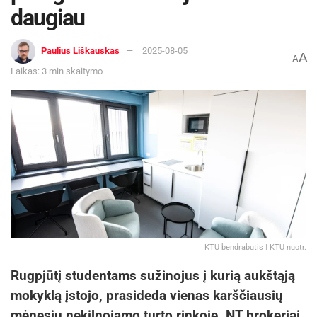
daugiau
Paulius Liškauskas
2025-08-05
A
A
Laikas: 3 min skaitymo
Žymos:
Panevėžio sporto centras
KTU bendrabutis | KTU nuotr.
Rugpjūtį studentams sužinojus į kurią aukštąją
mokyklą įstojo, prasideda vienas karščiausių
mėnesių nekilnojamo turto rinkoje. NT brokeriai