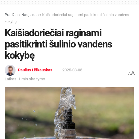
Pradžia
»
Naujienos
»
Kaišiadoriečiai raginami pasitikrinti šulinio vandens
kokybę
Kaišiadoriečiai raginami
pasitikrinti šulinio vandens
kokybę
Paulius Liškauskas
2025-08-05
A
A
Laikas: 1 min skaitymo