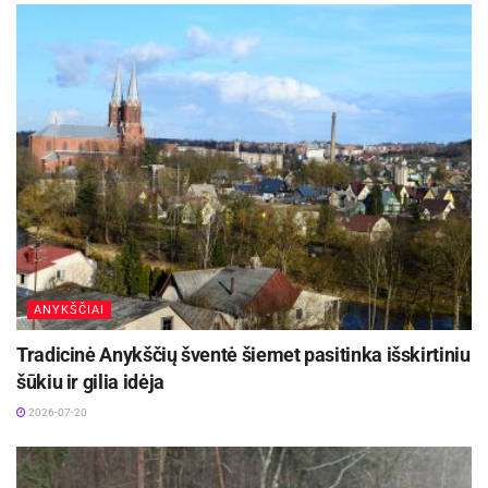
ANYKŠČIAI
Tradicinė Anykščių šventė šiemet pasitinka išskirtiniu
šūkiu ir gilia idėja
2026-07-20