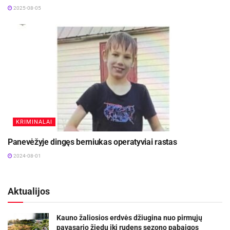
2025-08-05
KRIMINALAI
Panevėžyje dingęs berniukas operatyviai rastas
2024-08-01
Aktualijos
Kauno žaliosios erdvės džiugina nuo pirmųjų
pavasario žiedų iki rudens sezono pabaigos