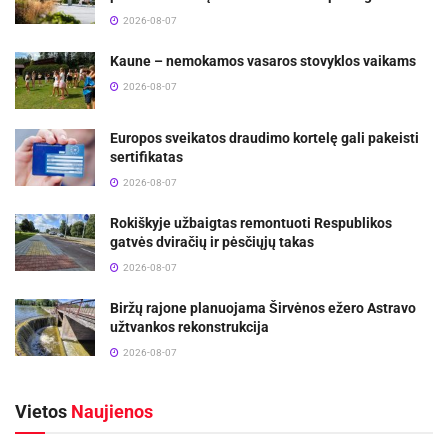
2026-08-07
Kaune – nemokamos vasaros stovyklos vaikams
2026-08-07
Europos sveikatos draudimo kortelę gali pakeisti
sertifikatas
2026-08-07
Rokiškyje užbaigtas remontuoti Respublikos
gatvės dviračių ir pėsčiųjų takas
2026-08-07
Biržų rajone planuojama Širvėnos ežero Astravo
užtvankos rekonstrukcija
2026-08-07
Vietos
Naujienos