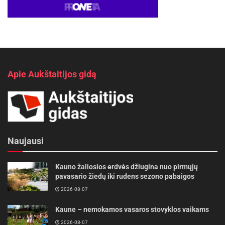
Apie Aukštaitijos gidą
Naujausi
Kauno žaliosios erdvės džiugina nuo pirmųjų
pavasario žiedų iki rudens sezono pabaigos
2026-08-07
Kaune – nemokamos vasaros stovyklos vaikams
2026-08-07