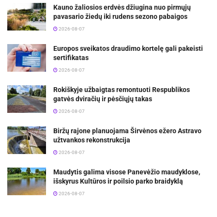
Kauno žaliosios erdvės džiugina nuo pirmųjų
pavasario žiedų iki rudens sezono pabaigos
2026-08-07
Europos sveikatos draudimo kortelę gali pakeisti
sertifikatas
2026-08-07
Rokiškyje užbaigtas remontuoti Respublikos
gatvės dviračių ir pėsčiųjų takas
2026-08-07
Biržų rajone planuojama Širvėnos ežero Astravo
užtvankos rekonstrukcija
2026-08-07
Maudytis galima visose Panevėžio maudyklose,
išskyrus Kultūros ir poilsio parko braidyklą
2026-08-07