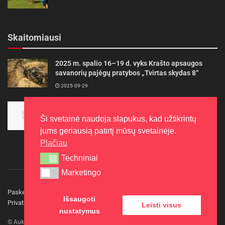
Skaitomiausi
2025 m. spalio 16–19 d. vyks Krašto apsaugos
savanorių pajėgų pratybos „Tvirtas skydas 8“
2025-09-29
Panevėžietės tarptautinėje programoje siekia
aukso
Ši svetainė naudoja slapukus, kad užtikrintų
2015-10-30
jums geriausią patirtį mūsų svetainėje.
Plačiau
Techniniai
Techniniai
Marketingo
Marketingo
Paskelbkite naujieną
Rašyti redakcijai
Reklama
Išsaugoti
Privatumo politika
Kontaktai
Leisti visus
nustatymus
© Aukštaitijos gidas