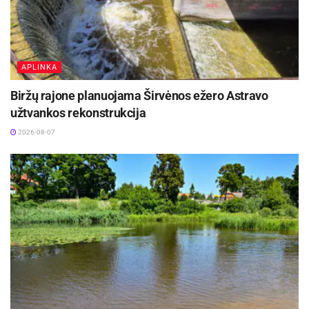
APLINKA
Biržų rajone planuojama Širvėnos ežero Astravo
užtvankos rekonstrukcija
2026-08-07