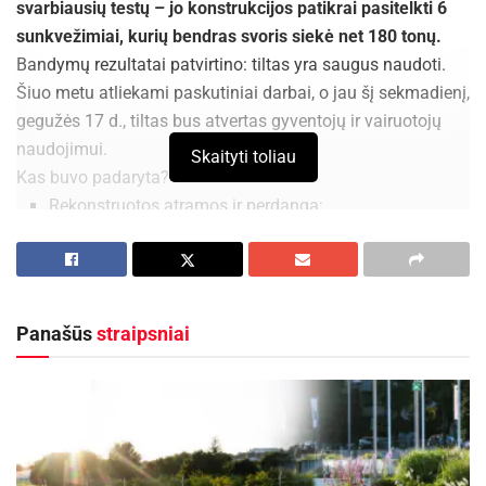
svarbiausių testų – jo konstrukcijos patikrai pasitelkti 6
sunkvežimiai, kurių bendras svoris siekė net 180 tonų.
Bandymų rezultatai patvirtino: tiltas yra saugus naudoti.
Šiuo metu atliekami paskutiniai darbai, o jau šį sekmadienį,
gegužės 17 d., tiltas bus atvertas gyventojų ir vairuotojų
naudojimui.
Skaityti toliau
Kas buvo padaryta?
Rekonstruotos atramos ir perdanga;
Įrengta nauja asfalto danga bei apšvietimas;
Tiltas pritaikytas ne tik automobiliams, bet ir
pėstiesiems bei dviratininkams.
Panašūs
straipsniai
Aktualios
naujienos
Tarptautinis vargonų muzikos festivalis „Cantus
organi“ kviečia į išskirtinį koncertą Kėdainiuose!
2026-08-09