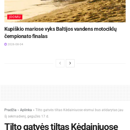
ĮDOMU
Kupiškio mariose vyks Baltijos vandens motociklų
čempionato finalas
2026-08-04
Pradžia
»
Aplinka
»
Tilto gatvės tiltas Kėdainiuose eismui bus atidarytas jau
šį sekmadienį, gegužės 17 d.
Tilto gatvės tiltas Kėdainiuose