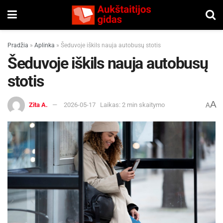
Pradžia
»
Aplinka
»
Šeduvoje iškils nauja autobusų stotis
Šeduvoje iškils nauja autobusų
stotis
A
Zita A.
2026-05-17
Laikas: 2 min skaitymo
A