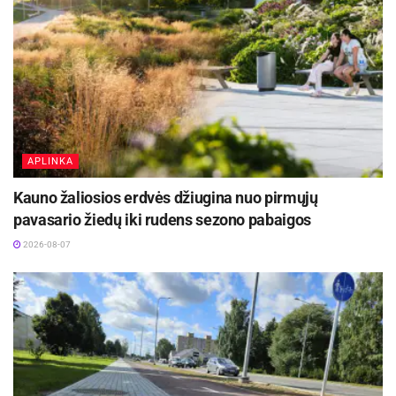
Ignalinos rajone, Lukošiškės sentikių religinė
bendruomenė rūpinasi cerkvės išsaugojimu
2026-08-08
APLINKA
Kauno žaliosios erdvės džiugina nuo pirmųjų
pavasario žiedų iki rudens sezono pabaigos
2026-08-07