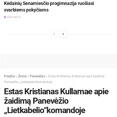
Kėdainių Senamiesčio progimnazija ruošiasi
svarbiems pokyčiams
2026-08-07
Pradžia
»
Žinios
»
Panevėžys
»
Estas Kristianas Kullamae apie žaidimą
Panevėžio „Lietkabelio“komandoje
Estas Kristianas Kullamae apie
žaidimą Panevėžio
„Lietkabelio“komandoje