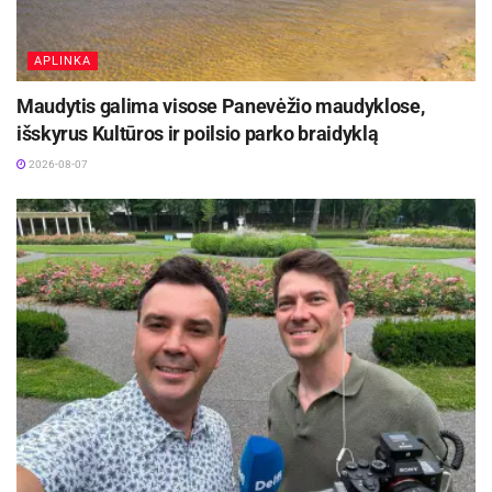
APLINKA
Maudytis galima visose Panevėžio maudyklose,
išskyrus Kultūros ir poilsio parko braidyklą
2026-08-07