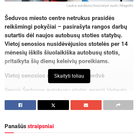
Laukia autobuso/Asociatyvi nuotr./Magnific
Šeduvos miesto centre netrukus prasidės
reikšmingi pokyčiai – pasirašyta rangos darbų
sutartis dėl naujos autobusų stoties statybų.
Vietoj senosios nusidėvėjusios stotelės per 14
mėnesių iškils šiuolaikiška autobusų stotis,
pritaikyta šių dienų keleivių poreikiams.
Vietoj senosios stoties – patogi erdvė
Skaityti toliau
Senoji Šeduvos autobusų stotis, esanti Vytauto
gatvėje, jau seniai bado akis vietos gyventojams
ir atvykstantiems svečiams. Dabartinė stotis,
kurią daugelis laiko miesto praeities simboliu,
jau greitai bus nugriauta, o vietoj jos išdygs
Panašūs
straipsniai
šiuolaikiškas stoties pastatas su moderniais