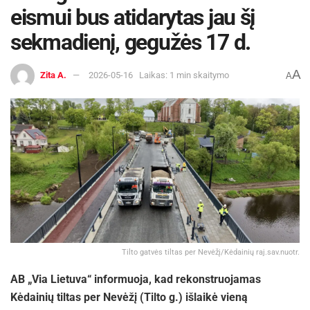
eismui bus atidarytas jau šį
sekmadienį, gegužės 17 d.
A
Zita A.
2026-05-16
Laikas: 1 min skaitymo
A
Tilto gatvės tiltas per Nevėžį/Kėdainių raj.sav.nuotr.
AB „Via Lietuva“ informuoja, kad rekonstruojamas
Kėdainių tiltas per Nevėžį (Tilto g.) išlaikė vieną