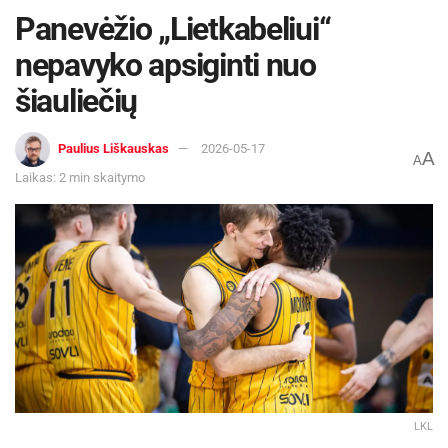
Panevėžio „Lietkabeliui“
nepavyko apsiginti nuo
šiauliečių
Paulius Liškauskas
2026-05-17
A
A
Laikas: 2 min skaitymo
LKL