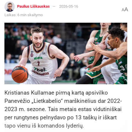
Paulius Liškauskas
2026-05-16
A
A
Laikas: 6 min skaitymo
Kristianas Kullamae pirmą kartą apsivilko
Panevėžio „Lietkabelio“ marškinėlius dar 2022-
2023 m. sezone. Tais metais estas vidutiniškai
per rungtynes pelnydavo po 13 taškų ir iškart
tapo vienu iš komandos lyderių.