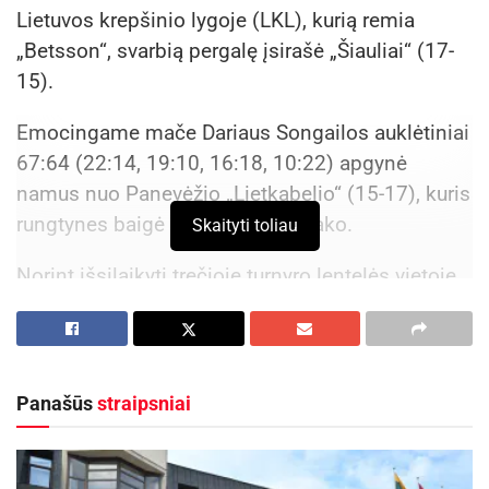
Lietuvos krepšinio lygoje (LKL), kurią remia
„Betsson“, svarbią pergalę įsirašė „Šiauliai“ (17-
15).
Emocingame mače Dariaus Songailos auklėtiniai
67:64 (22:14, 19:10, 16:18, 10:22) apgynė
namus nuo Panevėžio „Lietkabelio“ (15-17), kuris
rungtynes baigė be Nenado Čanako.
Skaityti toliau
Norint išsilaikyti trečioje turnyro lentelės vietoje
šiauliečiams reikia sulaukti Klaipėdos „Neptūno“
nesėkmės prieš „Jonavą Hipocredit“. Priešingu
atveju treti reguliariajame sezone finišuos
klaipėdiečiai, o šiauliečiai liks ketvirti.
Panašūs
straipsniai
Aktualios
naujienos