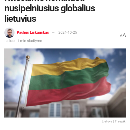
nusipelniusius globalius
lietuvius
Paulius Liškauskas
2024-10-25
A
A
Laikas: 1 min skaitymo
Lietuva | Freepik