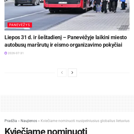
PANEVĖŽYS
Liepos 31 d. ir šeštadienį – Panevėžyje laikini miesto
autobusų maršrutų ir eismo organizavimo pokyčiai
2026-07-31
Pradžia
»
Naujienos
»
Kviečiame nominuoti nusipelniusius globalius lietuvius
Kviečiame nominuoti