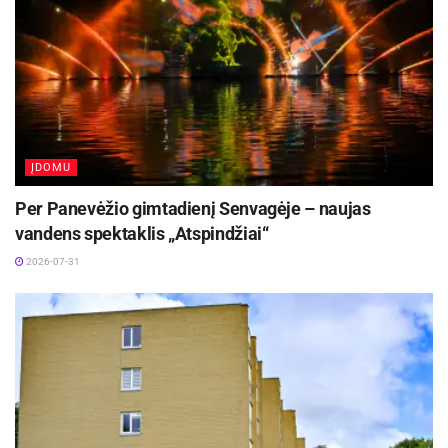
ĮDOMU
Per Panevėžio gimtadienį Senvagėje – naujas
vandens spektaklis „Atspindžiai“
2026-07-31