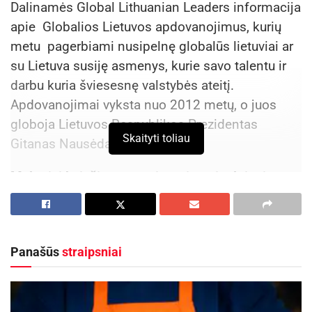
Dalinamės Global Lithuanian Leaders informacija
apie Globalios Lietuvos apdovanojimus, kurių
metu pagerbiami nusipelnę globalūs lietuviai ar
su Lietuva susiję asmenys, kurie savo talentu ir
darbu kuria šviesesnę valstybės ateitį.
Apdovanojimai vyksta nuo 2012 metų, o juos
globoja Lietuvos Respublikos Prezidentas
Skaityti toliau
Gitanas Nausėda.
Maloniai kviečiame nominuoti nusipelniusius
globalius lietuvius iki spalio 31
dienos:
https://gllawards.lt/lt/nominaciju-forma
Panašūs
straipsniai
Aktualios
naujienos
Kviečiama dalyvauti visoje Lietuvoje
vykstančiame konkurse „Tvari Lietuva“