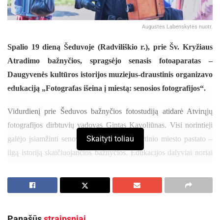
Augustės Labenskytės nuotr.
Spalio 19 dieną Šeduvoje (Radviliškio r.), prie Šv. Kryžiaus
Atradimo bažnyčios, spragsėjo senasis fotoaparatas –
Daugyvenės kultūros istorijos muziejus-draustinis organizavo
edukaciją „Fotografas išeina į miestą: senosios fotografijos“.
Vidurdienį prie Šeduvos bažnyčios fotostudiją atidarė Atvirųjų
fotografijos dirbtuvių vadovas Gintas Kavoliūnas. Visi norintieji
Skaityti toliau
galėjo įsiamžinti senoviniu būdu prie išskirtinio miesto pastato –
ilgą istoriją skaičiuojančios bažnyčios. Edukacijos dalyviai noriai
pozavo fotografui. Vieni puošėsi elegantiškomis skrybėlėmis, kiti
žaismingai prisidengė vėduokle, treti ant kėdžių prisėdo su
augintiniais.
G. Kavoliūnas ne tik įamžino visus norinčius, bet ir parodė įdomų
Panašūs
straipsniai