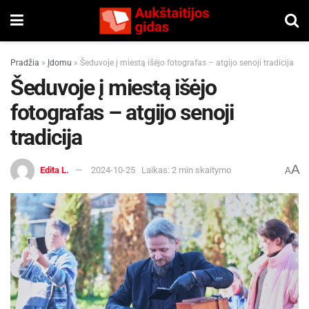
Pradžia
»
Įdomu
»
Šeduvoje į miestą išėjo fotografas – atgijo senoji tradicija
Šeduvoje į miestą išėjo
fotografas – atgijo senoji
tradicija
A
Edita L.
2024-10-25
Laikas: 2 min skaitymo
A