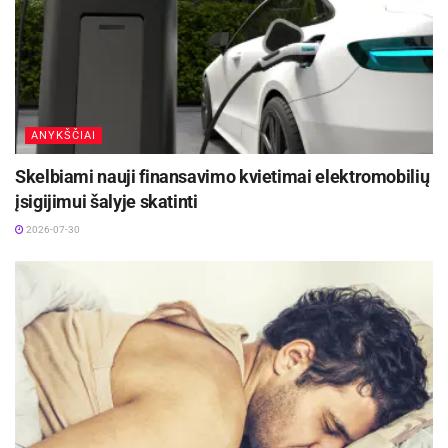
ANYKŠČIAI
Skelbiami nauji finansavimo kvietimai elektromobilių
įsigijimui šalyje skatinti
2026-07-30