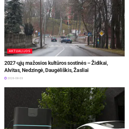
AKTUALIJOS
2027-ųjų mažosios kultūros sostinės – Židikai,
Alvitas, Nedzingė, Daugėliškis, Žasliai
2026-08-03