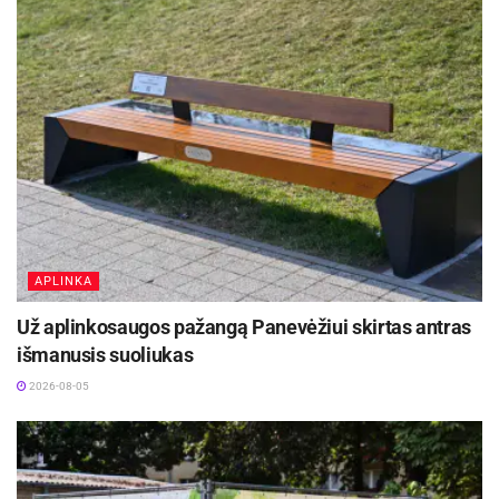
APLINKA
Už aplinkosaugos pažangą Panevėžiui skirtas antras
išmanusis suoliukas
2026-08-05