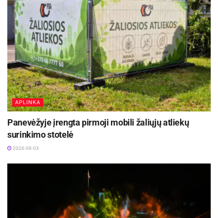
APLINKA
Panevėžyje įrengta pirmoji mobili žaliųjų atliekų
surinkimo stotelė
2026-08-03