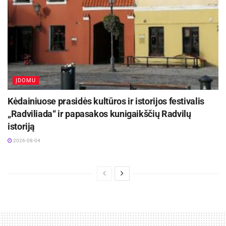
ĮDOMU
Kėdainiuose prasidės kultūros ir istorijos festivalis
„Radviliada“ ir papasakos kunigaikščių Radvilų
istoriją
2026-08-04