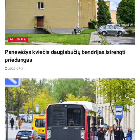
APLINKA
Panevėžys kviečia daugiabučių bendrijas įsirengti
priedangas
2026-07-31