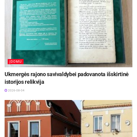
ĮDOMU
Ukmergės rajono savivaldybei padovanota išskirtinė
istorijos relikvija
2026-08-04