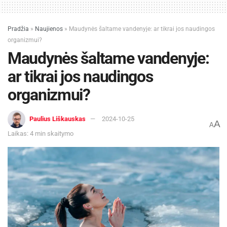
Pradžia
»
Naujienos
»
Maudynės šaltame vandenyje: ar tikrai jos naudingos
organizmui?
Maudynės šaltame vandenyje:
ar tikrai jos naudingos
organizmui?
Paulius Liškauskas
2024-10-25
A
A
Laikas: 4 min skaitymo