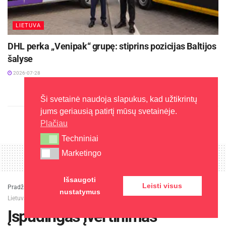
LIETUVA
DHL perka „Venipak“ grupę: stiprins pozicijas Baltijos
šalyse
2026-07-28
Ši svetainė naudoja slapukus, kad užtikrintų
jums geriausią patirtį mūsų svetainėje.
Plačiau
Techniniai
Techniniai
Marketingo
Marketingo
Išsaugoti
Leisti visus
Pradžia
»
Naujienos
»
Įspūdingas įvertinimas – „Lonely Planet“ pripažino
nustatymus
Lietuvą antrąja geriausia turizmo kryptimi 2025 m.
Įspūdingas įvertinimas –