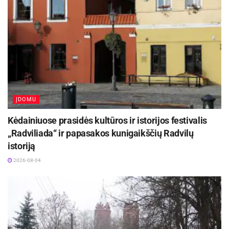
ĮDOMU
Kėdainiuose prasidės kultūros ir istorijos festivalis
„Radviliada“ ir papasakos kunigaikščių Radvilų
istoriją
2026-08-04