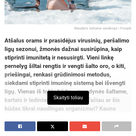
Maudytis šaltame vandenyje | Freepik
Atšalus orams ir prasidėjus virusinių, peršalimo
ligų sezonui, žmonės dažnai susirūpina, kaip
stiprinti imunitetą ir nesusirgti. Vieni linkę
pernelyg šiltai rengtis ir vengti šalto oro, o kiti,
priešingai, renkasi grūdinimosi metodus,
siekdami stiprinti imuninę sistemą bei išvengti
ligų. Vienas iš tokių būdų – maudynės šaltame,
Skaityti toliau
kartais ir lediniame, vandenyje. Tačiau ar šis
būdas tikrai naudingas organizmui? Kauno
„InMedica“ klinikos šeimos gydytoja Dileta
Vaitkuvienė sako, kad grūdinimasis tikrai turi
teigiamos įtakos sveikatai, tačiau turi būti