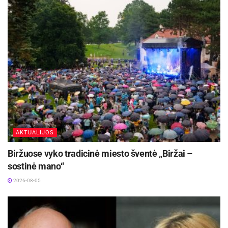
pasakojimą apie istorinius įvykius, žmones, miesto raidą, regiono
savitumą parodoje atspindi ir senosios nuotraukos.
Spalio–lapkričio mėnesiais Šeduvos kraštotyros muziejuje
lankytojų lauks ir daugiau renginių: filmo peržiūra, fotografijų
paroda, paskaitos, susitikimai, dirbtuvės. Daugiau informacijos:
www.daugyvenesmuziejus.lt.
Renginys yra projekto „Šeduvos miestas ir miestiečiai: paveldas ir
tapatumas” dalis. Projektą iš dalies finansuoja Lietuvos kultūros
AKTUALIJOS
taryba ir Radviliškio rajono savivaldybė.
Biržuose vyko tradicinė miesto šventė „Biržai –
sostinė mano“
Aktualios
naujienos
2026-08-05
Kauno rajone, Čekiškėje vyks 2028 metų Europos
ir pasaulio greičio automodelių čempionatas
2026-08-07