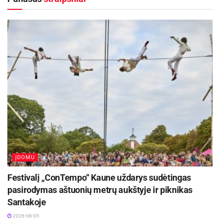
nuotraukų gaminimo procesą, papasakojo apie senąją fotografiją,
smalsuoliams leido žvilgtelėti, kaip veikia fotoaparatas.
Išlikusios tarpukario nuotraukos liudija, kad šeduviai mėgdavo
įsiamžinti prie bažnyčios bei kitose pagrindinėse miesto erdvėse –
turgaus aikštėje, prie Niauduvos upės, įvairių organizacijų ir
institucijų pastatų, tad edukacija priminė ir atgaivino senąją vietos
tradiciją.
ĮDOMU
Festivalį „ConTempo“ Kaune uždarys sudėtingas
pasirodymas aštuonių metrų aukštyje ir piknikas
Santakoje
2026-08-05