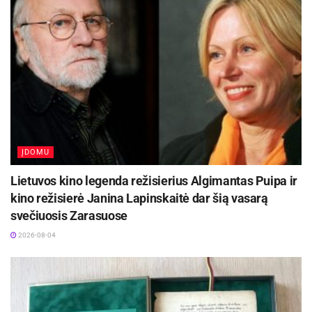
Rugsėjo 11–13 dienomis Panevėžys švęs 523-
iąjį gimtadienį
2026-08-06
Daugyvenės kultūros istorijos muziejaus-draustinio informacija
Augustės Labenskytės nuotraukos
ĮDOMU
Žymos:
Fotografija
Lietuvos kino legenda režisierius Algimantas Puipa ir
kino režisierė Janina Lapinskaitė dar šią vasarą
svečiuosis Zarasuose
2026-08-04