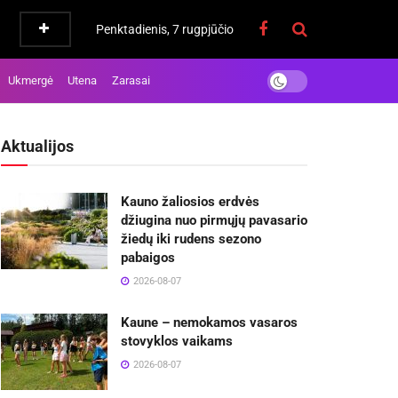
Penktadienis, 7 rugpjūčio
Ukmergė
Utena
Zarasai
Aktualijos
Kauno žaliosios erdvės
džiugina nuo pirmųjų pavasario
žiedų iki rudens sezono
pabaigos
2026-08-07
Kaune – nemokamos vasaros
stovyklos vaikams
2026-08-07