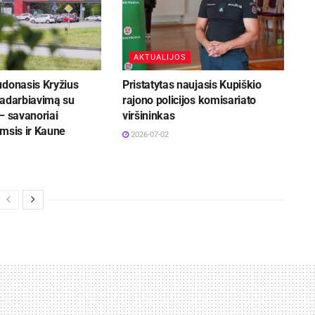
AKTUALIJOS
udonasis Kryžius
Pristatytas naujasis Kupiškio
radarbiavimą su
rajono policijos komisariato
– savanoriai
viršininkas
msis ir Kaune
2026-07-02