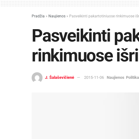
Pradžia
»
Naujienos
»
Pasveikinti pakartotiniuose rinkimuose išr
Pasveikinti pa
rinkimuose išri
J. Šalaševičienė
2015-11-06
Naujienos
Politika