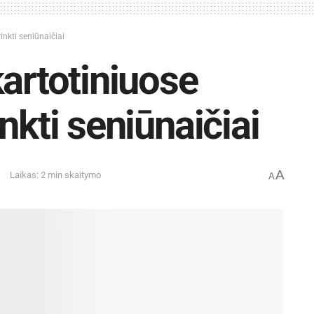
inkti seniūnaičiai
kartotiniuose
nkti seniūnaičiai
A
Laikas: 2 min skaitymo
A