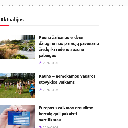
Aktualijos
Kauno žaliosios erdvės
džiugina nuo pirmųjų pavasario
žiedų iki rudens sezono
pabaigos
2026-08-07
Kaune – nemokamos vasaros
stovyklos vaikams
2026-08-07
Europos sveikatos draudimo
kortelę gali pakeisti
sertifikatas
2026-08-07