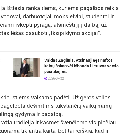
ja ištiesia ranką tiems, kuriems pagalbos reikia
ų vadovai, darbuotojai, moksleiviai, studentai ir
ami iškepti pyragą, atsinešti jį į darbą, už
tas lėšas paaukoti „Išsipildymo akcijai“.
s
Vaidas Žagūnis. Atsinaujinęs naftos
kainų šokas vėl išbando Lietuvos verslo
pasitikėjimą
2026-07-22
skriaustiems vaikams padėti. Už geros valios
 pagelbėta dešimtims tūkstančių vaikų namų
kalingą gydymą ir pagalbą.
ražia tradicija ir kasmet švenčiama vis plačiau.
jama tik antrą kartą, bet tai reiškia, kad ji