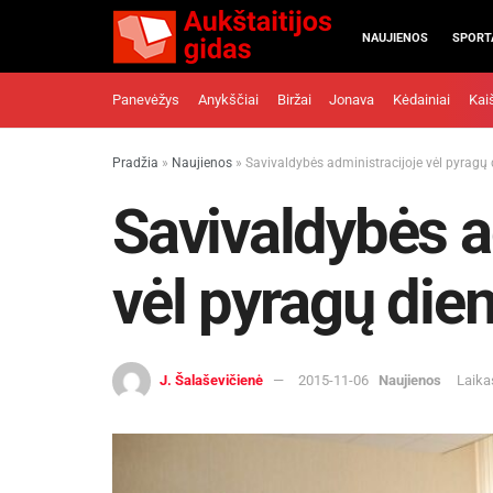
NAUJIENOS
SPORT
Panevėžys
Anykščiai
Biržai
Jonava
Kėdainiai
Kai
Pradžia
»
Naujienos
»
Savivaldybės administracijoje vėl pyragų
Savivaldybės a
vėl pyragų die
J. Šalaševičienė
2015-11-06
Naujienos
Laika