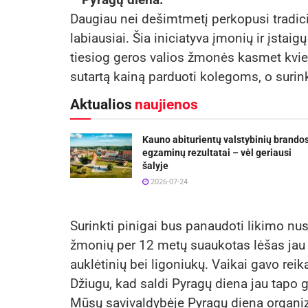
Daugiau nei dešimtmetį perkopusi tradici
labiausiai. Šia iniciatyva įmonių ir įstaig
tiesiog geros valios žmonės kasmet kvieči
sutartą kainą parduoti kolegoms, o surink
Aktualios
naujienos
Kauno abiturientų valstybinių brando
egzaminų rezultatai – vėl geriausi
šalyje
2026-07-24
Surinkti pinigai bus panaudoti likimo nu
žmonių per 12 metų suaukotas lėšas jau
auklėtinių bei ligoniukų. Vaikai gavo rei
Džiugu, kad saldi Pyragų diena jau tapo g
Mūsų savivaldybėje Pyragų diena organizuo