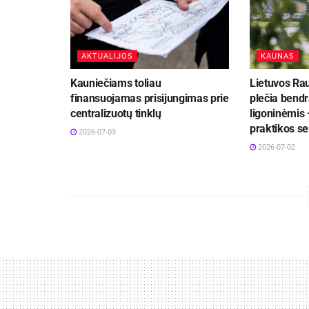
AKTUALIJOS
KAUNAS
Kauniečiams toliau
Lietuvos Ra
finansuojamas prisijungimas prie
plečia bend
centralizuotų tinklų
ligoninėmis 
praktikos se
2026-07-03
2026-07-02