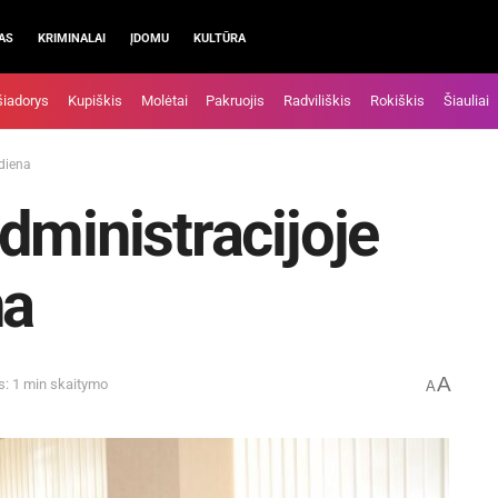
AS
KRIMINALAI
ĮDOMU
KULTŪRA
šiadorys
Kupiškis
Molėtai
Pakruojis
Radviliškis
Rokiškis
Šiauliai
 diena
dministracijoje
na
A
s: 1 min skaitymo
A