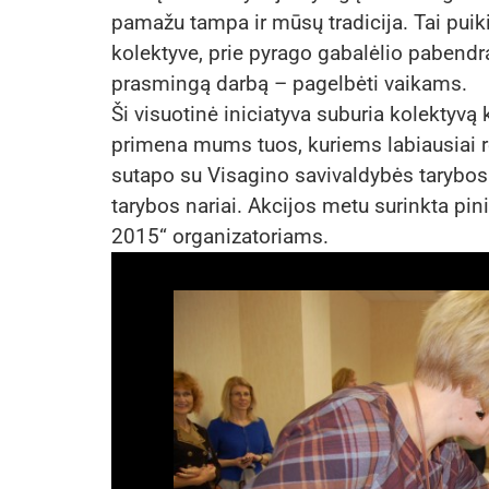
pamažu tampa ir mūsų tradicija. Tai puiki
kolektyve, prie pyrago gabalėlio pabendrau
prasmingą darbą – pagelbėti vaikams.
Ši visuotinė iniciatyva suburia kolektyvą
primena mums tuos, kuriems labiausiai r
sutapo su Visagino savivaldybės tarybos 
tarybos nariai. Akcijos metu surinkta pi
2015“ organizatoriams.