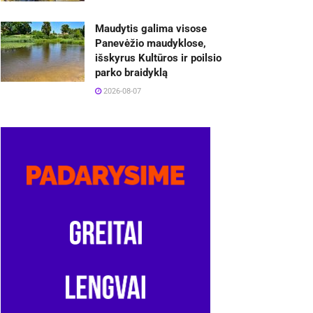
Maudytis galima visose
Panevėžio maudyklose,
išskyrus Kultūros ir poilsio
parko braidyklą
2026-08-07