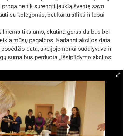
 proga ne tik surengti jaukią šventę savo
ti su kolegomis, bet kartu atlikti ir labai
 kilniems tikslams, skatina gerus darbus bei
eikia mūsų pagalbos. Kadangi akcijos data
posėdžio data, akcijoje noriai sudalyvavo ir
nigų suma bus perduota „Išsipildymo akcijos