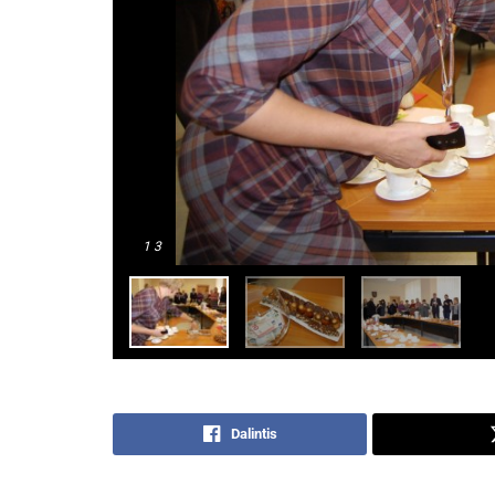
1
3
Dalintis