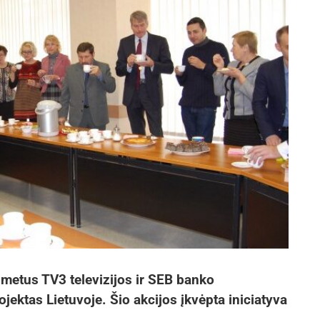
s metus TV3 televizijos ir SEB banko
ektas Lietuvoje. Šio akcijos įkvėpta iniciatyva