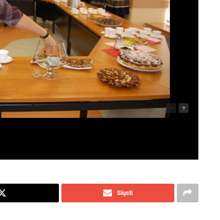
-
+
Siųsti