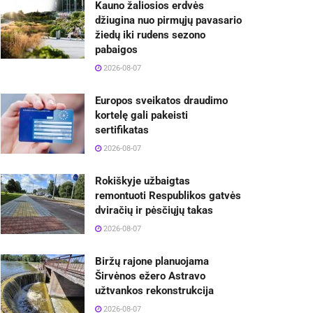
Kauno žaliosios erdvės
džiugina nuo pirmųjų pavasario
žiedų iki rudens sezono
pabaigos
2026-08-07
Europos sveikatos draudimo
kortelę gali pakeisti
sertifikatas
2026-08-07
Rokiškyje užbaigtas
remontuoti Respublikos gatvės
dviračių ir pėsčiųjų takas
2026-08-07
Biržų rajone planuojama
Širvėnos ežero Astravo
užtvankos rekonstrukcija
2026-08-07