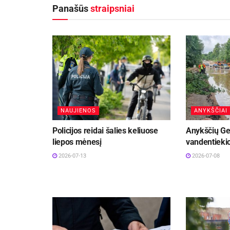
Panašūs
straipsniai
NAUJIENOS
ANYKŠČIAI
Policijos reidai šalies keliuose
Anykščių Ge
liepos mėnesį
vandentiekio
2026-07-13
2026-07-08