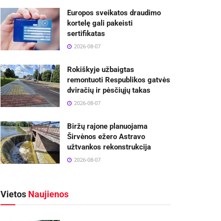
Europos sveikatos draudimo
kortelę gali pakeisti
sertifikatas
2026-08-07
Rokiškyje užbaigtas
remontuoti Respublikos gatvės
dviračių ir pėsčiųjų takas
2026-08-07
Biržų rajone planuojama
Širvėnos ežero Astravo
užtvankos rekonstrukcija
2026-08-07
Vietos
Naujienos