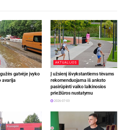
AKTUALIJOS
gužės gatvėje įvyko
Į užsienį išvykstantiems tėvams
 avarija
rekomenduojama iš anksto
pasirūpinti vaiko laikinosios
priežiūros nustatymu
2026-07-03