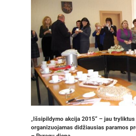
„
Išsipildymo akcija 2015“ – jau tryliktu
organizuojamas didžiausias paramos proj
– Pyragų diena.