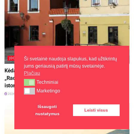
Ši svetainė naudoja slapukus, kad užtikrintų
ĮDOMU
jums geriausią patirtį mūsų svetainėje.
Kėdainiuose prasidės kultūros ir istorijos festivalis
Plačiau
„Radviliada“ ir papasakos kunigaikščių Radvilų
Techniniai
Techniniai
istoriją
Marketingo
Marketingo
2026-08-04
Išsaugoti
Leisti visus
nustatymus