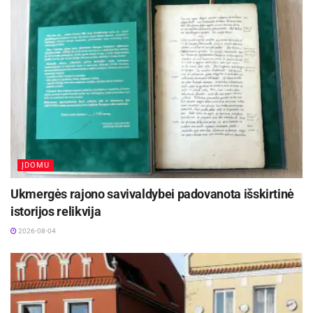
specialistai aptarė valčių nuleidimui skirtų vietų
įrengimo aplinkybes bei galimybes ir išvyko
vietas apžiūrėti akivaizdžiai.
Aktualios
naujienos
Festivalį „ConTempo“ Kaune uždarys sudėtingas
pasirodymas aštuonių metrų aukštyje ir piknikas
Santakoje
2026-08-05
ĮDOMU
Lietuvos kino legenda režisierius Algimantas
Ukmergės rajono savivaldybei padovanota išskirtinė
Puipa ir kino režisierė Janina Lapinskaitė dar šią
vasarą svečiuosis Zarasuose
istorijos relikvija
2026-08-04
2026-08-04