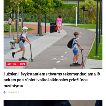
AKTUALIJOS
Į užsienį išvykstantiems tėvams rekomenduojama iš
anksto pasirūpinti vaiko laikinosios priežiūros
nustatymu
2026-07-03