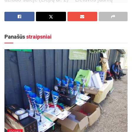
sporto žaidynių dziudo zoninės varžybos
19 val.
Rankinio sporto salėje (Durpyno g. 3a) –
Lietuvos lygos vyrų rankinio lygos varžybos:
Panašūs
straipsniai
Panevėžio HC „Grifas“-Sporto gimnazija-KKSC –
Klaipėdos „Dragūnas“
Rugsėjo 24 d.
15 val.
Bokso sporto salėje (Naujamiesčio g. 45)
– Lietuvos jaunių sporto žaidynių bokso zoninės
varžybos
Futbolo akademijos stadione (Smėlynės g. 2b) –
ĮDOMU