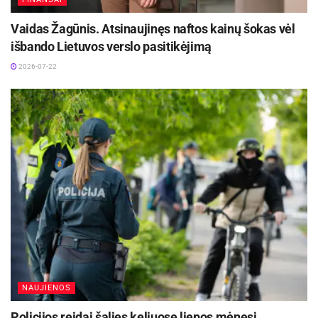
Vaidas Žagūnis. Atsinaujinęs naftos kainų šokas vėl
išbando Lietuvos verslo pasitikėjimą
2026-07-22
NAUJIENOS
Policijos reidai šalies keliuose liepos mėnesį