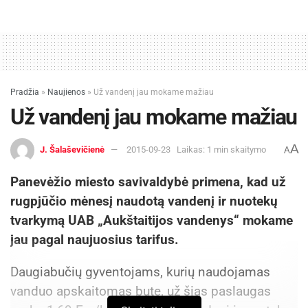
Pradžia
»
Naujienos
»
Už vandenį jau mokame mažiau
Už vandenį jau mokame mažiau
A
J. Šalaševičienė
2015-09-23
Laikas: 1 min skaitymo
A
Panevėžio miesto savivaldybė primena, kad už
rugpjūčio mėnesį naudotą vandenį ir nuotekų
tvarkymą UAB „Aukštaitijos vandenys“ mokame
jau pagal naujuosius tarifus.
Daugiabučių gyventojams, kurių naudojamas
vanduo apskaitomas bute, už šias paslaugas