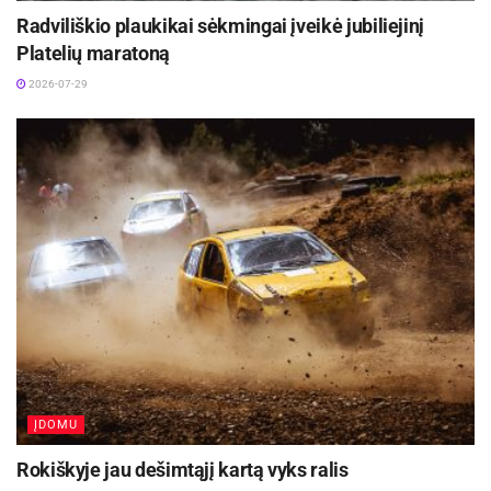
Ignalinoje startuos MTB dviračių maratono II
Radviliškio plaukikai sėkmingai įveikė jubiliejinį
etapas
Platelių maratoną
2026-07-31
2026-07-29
Rugsėjo 25 d.
14 val.
Bokso sporto salėje – Lietuvos jaunių
sporto žaidynių bokso zoninės varžybos
Futbolo akademijos stadione – Lietuvos vaikų
futbolo 9×9 pirmenybės
2004 m. gim.
ĮDOMU
16 val.
Panevėžio FA-FK „Panevėžys-1“ – Alytaus
Rokiškyje jau dešimtąjį kartą vyks ralis
SRC