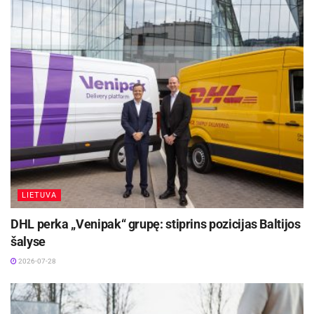
III etapas. Panevėžio KKSC – Vilnius I
Rugsėjo 27 d.
Futbolo akademijos stadione – Lietuvos futbolo
U-16 ir U-14 II lygos Vakarų ir Centro regioninės
pirmenybės
16 val.
Panevėžio FA-FK „Panevėžys“ – Telšių FC
LIETUVA
„Džiugas“
DHL perka „Venipak“ grupę: stiprins pozicijas Baltijos
šalyse
2026-07-28