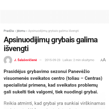
Pradžia
»
Įdomu
»
Apsinuodijimų grybais galima išvengti
Apsinuodijimų grybais galima
išvengti
A
J. Šalaševičienė
2015-09-23
Laikas: 2 min skaitymo
A
Prasidėjus grybavimo sezonui Panevėžio
visuomenės sveikatos centro (toliau – Centras)
specialistai primena, kad sveikatos problemų
gali sukelti tiek valgomi, tiek nuodingi grybai.
Reikia atminti, kad grybai yra sunkiai virškinamas