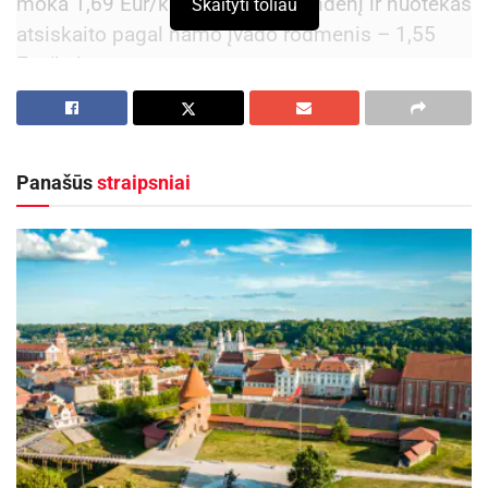
moka 1,69 Eur/kub. m. Jei už vandenį ir nuotekas
Skaityti toliau
atsiskaito pagal namo įvado rodmenis – 1,55
Eur/kub. m.
Aktualios
naujienos
DHL perka „Venipak“ grupę: stiprins pozicijas
Panašūs
straipsniai
Baltijos šalyse
2026-07-28
Europos Sąjungos sankcijos „Mere“ tinklo
savininkams: ekonominio saugumo ir solidarumo
su Ukraina užtikrinimas
2026-07-25
Naujasis vandens tarifas individualių namų
savininkams – 1,56 Eur/kub. m.
Primename, kas mokestis už atsiskaitomųjų