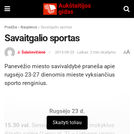
Pradžia
»
Naujienos
»
Savaitgalio sportas
Savaitgalio sportas
A
J. Šalaševičienė
2015-09-23
Laikas: 2 min skaitymo
A
Panevėžio miesto savivaldybė praneša apie
rugsėjo 23-27 dienomis mieste vyksiančius
sporto renginius.
Rugsėjo 23 d.
Skaityti toliau
15.30 val.
Senvagės pagrindinės mokyklos
dziudo salėje (Liepų al. 2) – Lietuvos jaunių