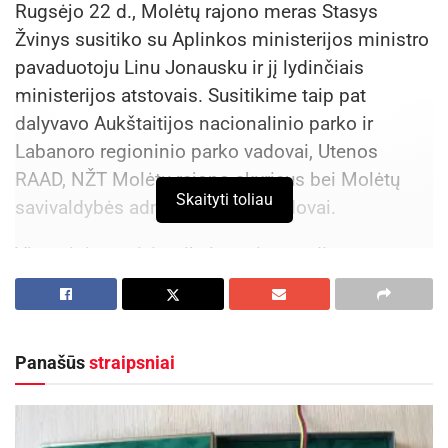
Rugsėjo 22 d., Molėtų rajono meras Stasys
Žvinys susitiko su Aplinkos ministerijos ministro
pavaduotoju Linu Jonausku ir jį lydinčiais
ministerijos atstovais. Susitikime taip pat
dalyvavo Aukštaitijos nacionalinio parko ir
Labanoro regioninio parko vadovai, Utenos
RAAD, NŽT Molėtų rajono skyriaus bei Molėtų
Skaityti toliau
savivaldybės administracijos vadovai.
Viceministro vizito tikslas – įgyvendinant
“Žvejybos rojaus” projektą, apžiūrėti numatytas
vietas prie ežerų Molėtų rajone, kurios galėtų būti
įrengtos ir pritaikytos patogiam valčių nuleidimui
Panašūs
straipsniai
bei apžiūrėti ir tas vietas, kurias valčių nuleidimui
savo ruožtu siūlo Molėtų rajono savivaldybė.
Susitikimo metu, prieš apžiūrą, vadovai ir