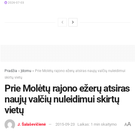
2026-07-03
Daugiau informacijos apie pramogą galima rasti
čia:
http://vaiduokliai.lt/offer/paklaidinimas-
miske/#forward
.
UAB „Vaiduokliai“ – pramogų agentūra, veikianti
nuo 2005 m. ir teikianti paslaugas Lietuvoje,
Latvijoje, Lenkijoje. Agentūra organizuoja
pramogines ir temines ekskursijas, orientacinius
Pradžia
»
Įdomu
»
Prie Molėtų rajono ežerų atsiras naujų valčių nuleidimui
žaidimus, žygius bei degustacijas.
skirtų vietų
Prie Molėtų rajono ežerų atsiras
naujų valčių nuleidimui skirtų
vietų
A
J. Šalaševičienė
2015-09-23
Laikas: 1 min skaitymo
A