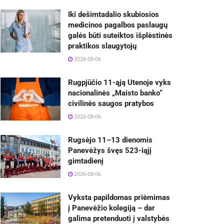
Iki dešimtadalio skubiosios
medicinos pagalbos paslaugų
galės būti suteiktos išplėstinės
praktikos slaugytojų
2026-08-06
Rugpjūčio 11-ąją Utenoje vyks
nacionalinės „Maisto banko“
civilinės saugos pratybos
2026-08-06
Rugsėjo 11–13 dienomis
Panevėžys švęs 523-iąjį
gimtadienį
2026-08-06
Vyksta papildomas priėmimas
į Panevėžio kolegiją – dar
galima pretenduoti į valstybės