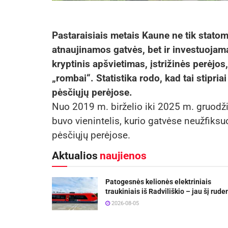
Pastaraisiais metais Kaune ne tik stato
atnaujinamos gatvės, bet ir investuoja
kryptinis apšvietimas, įstrižinės perėjos,
„rombai“. Statistika rodo, kad tai stipri
pėsčiųjų perėjose.
Nuo 2019 m. birželio iki 2025 m. gruodži
buvo vienintelis, kurio gatvėse neužfiks
pėsčiųjų perėjose.
Aktualios
naujienos
Patogesnės kelionės elektriniais
traukiniais iš Radviliškio – jau šį rude
2026-08-05