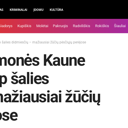
AS
KRIMINALAI
ĮDOMU
KULTŪRA
šiadorys
Kupiškis
Molėtai
Pakruojis
Radviliškis
Rokiškis
Šiauliai
šalies didmiesčių – mažiausiai žūčių pėsčiųjų perėjose
monės Kaune
p šalies
ažiausiai žūčių
ose