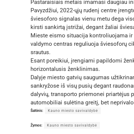
Pastaraisiais metais imamasi daugiau ini
Pavyzdžiui, 2022-ųjų rudenį centre įrengt
šviesoforo signalas vienu metu dega vi
kirsti sankirtą įstrižai, degant žaliai švie
Mieste eismo situacija kontroliuojama i
valdymo centras reguliuoja šviesoforų cik
srautus.
Esant poreikiui, įrengiami papildomi žen
horizontalusis ženklinimas.
Dalyje miesto gatvių saugumas užtikrina
sankryžose iš visų pusių degant raudona
dalyvių, transporto priemonei priartėjus p
automobiliai sulėtina greitį, bet neprivalo
Šaltinis:
Kauno miesto savivaldybė
Žymos:
Kauno miesto savivaldybė