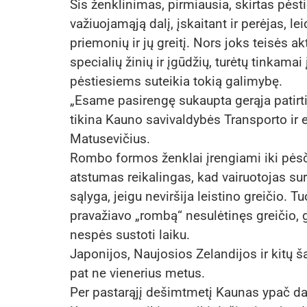
Šis ženklinimas, pirmiausia, skirtas pėst
važiuojamąją dalį, įskaitant ir perėjas, le
priemonių ir jų greitį. Nors joks teisės a
specialių žinių ir įgūdžių, turėtų tinkama
pėstiesiems suteikia tokią galimybę.
„Esame pasirengę sukaupta gerąja patirtim
tikina Kauno savivaldybės Transporto ir
Matusevičius.
Rombo formos ženklai įrengiami iki pėsči
atstumas reikalingas, kad vairuotojas sur
sąlyga, jeigu neviršija leistino greičio.
pravažiavo „rombą“ nesulėtinęs greičio, gal
nespės sustoti laiku.
Japonijos, Naujosios Zelandijos ir kitų 
pat ne vienerius metus.
Per pastarąjį dešimtmetį Kaunas ypač d