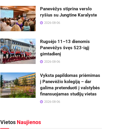
Panevėžys stiprina verslo
ryšius su Jungtine Karalyste
2026-08-06
Rugsėjo 11–13 dienomis
Panevėžys švęs 523-iąjį
gimtadienį
2026-08-06
Vyksta papildomas priėmimas
į Panevėžio kolegiją – dar
galima pretenduoti į valstybės
finansuojamas studijų vietas
2026-08-06
Vietos
Naujienos