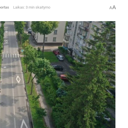
A
ortas
Laikas: 3 min skaitymo
A