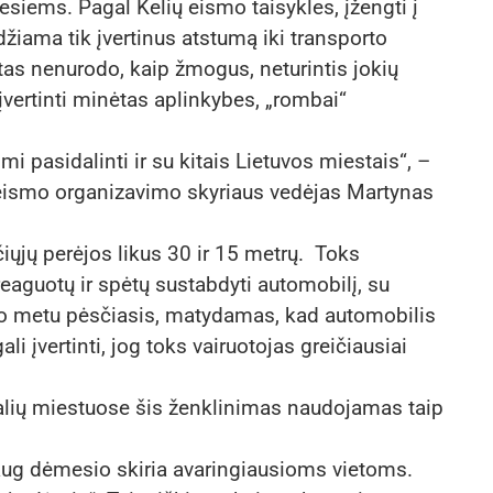
iesiems. Pagal Kelių eismo taisykles, įžengti į
idžiama tik įvertinus atstumą iki transporto
ktas nenurodo, kaip žmogus, neturintis jokių
i įvertinti minėtas aplinkybes, „rombai“
i pasidalinti ir su kitais Lietuvos miestais“, –
 eismo organizavimo skyriaus vedėjas Martynas
ųjų perėjos likus 30 ir 15 metrų. Toks
eaguotų ir spėtų sustabdyti automobilį, su
 Tuo metu pėsčiasis, matydamas, kad automobilis
i įvertinti, jog toks vairuotojas greičiausiai
šalių miestuose šis ženklinimas naudojamas taip
aug dėmesio skiria avaringiausioms vietoms.