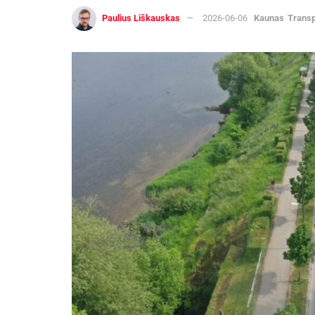
Paulius Liškauskas
2026-06-06
Kaunas
Transp