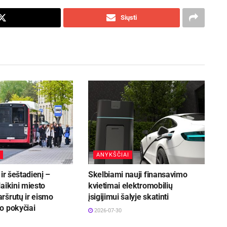
Siųsti
ANYKŠČIAI
ir šeštadienį –
Skelbiami nauji finansavimo
aikini miesto
kvietimai elektromobilių
ršrutų ir eismo
įsigijimui šalyje skatinti
o pokyčiai
2026-07-30