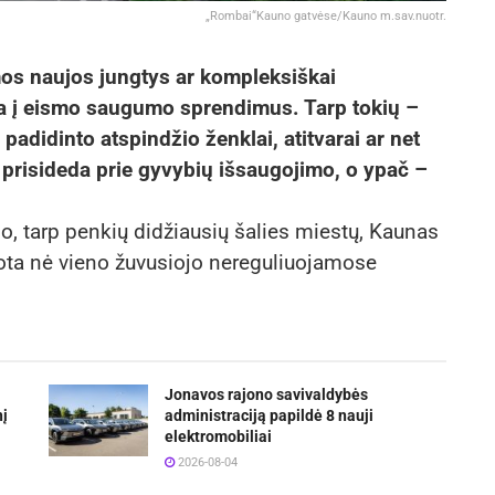
„Rombai“Kauno gatvėse/Kauno m.sav.nuotr.
mos naujos jungtys ar kompleksiškai
ma į eismo saugumo sprendimus. Tarp tokių –
 padidinto atspindžio ženklai, atitvarai ar net
ai prisideda prie gyvybių išsaugojimo, o ypač –
o, tarp penkių didžiausių šalies miestų, Kaunas
uota nė vieno žuvusiojo nereguliuojamose
Jonavos rajono savivaldybės
nį
administraciją papildė 8 nauji
elektromobiliai
2026-08-04