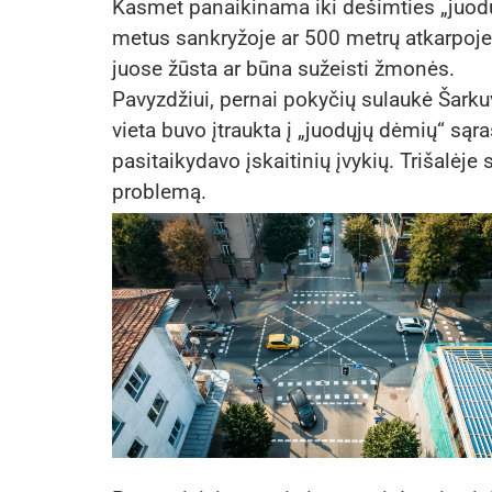
Kasmet panaikinama iki dešimties „juodųj
metus sankryžoje ar 500 metrų atkarpoje į
juose žūsta ar būna sužeisti žmonės.
Pavyzdžiui, pernai pokyčių sulaukė Šarkuv
vieta buvo įtraukta į „juodųjų dėmių“ sąra
pasitaikydavo įskaitinių įvykių. Trišalėje 
problemą.