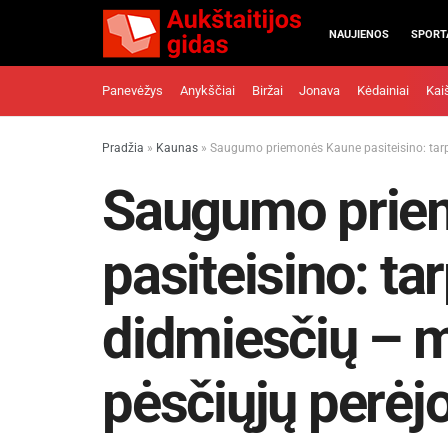
NAUJIENOS
SPORT
Panevėžys
Anykščiai
Biržai
Jonava
Kėdainiai
Kai
Pradžia
»
Kaunas
»
Saugumo priemonės Kaune pasiteisino: tarp 
Saugumo prie
pasiteisino: tar
didmiesčių – m
pėsčiųjų perėj