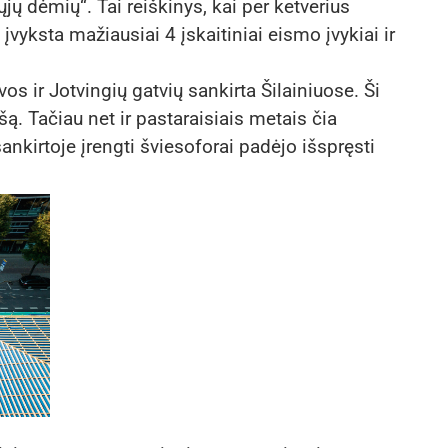
ų dėmių“. Tai reiškinys, kai per ketverius
vyksta mažiausiai 4 įskaitiniai eismo įvykiai ir
os ir Jotvingių gatvių sankirta Šilainiuose. Ši
šą. Tačiau net ir pastaraisiais metais čia
sankirtoje įrengti šviesoforai padėjo išspręsti