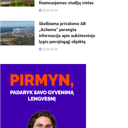
finansuojamas studijų vietas
2026-08-06
Skelbiama privaloma AB
„Achema“ parengta
informacija apie aukštesniojo
lygio pavojingąjį objektą
2026-08-06