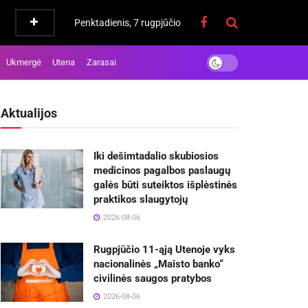
Penktadienis, 7 rugpjūčio
Ukmergė
Utena
Zarasai
Aktualijos
Iki dešimtadalio skubiosios
medicinos pagalbos paslaugų
galės būti suteiktos išplėstinės
praktikos slaugytojų
2026-08-06
Rugpjūčio 11-ąją Utenoje vyks
nacionalinės „Maisto banko“
civilinės saugos pratybos
2026-08-06