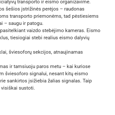
ciatyvų transporto ir eismo organizavime.
os šešios įstrižinės perėjos – raudonas
soms transporto priemonėms, tad pėstiesiems
sai – saugu ir patogu.
r pasitelkiant vaizdo stebėjimo kameras. Eismo
lus, tiesiogiai stebi realius eismo dalyvių
klai, šviesoforų sekcijos, atnaujinamas
mas ir tamsiuoju paros metu – kai kuriose
m šviesoforo signalui, nesant kitų eismo
rie sankirtos įsižiebia žalias signalas. Taip
 visiškai sustoti.