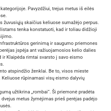
kategorijoje. Pavyzdžiui, trejus metus iš eilės
ose.
us žuvusiųjų skaičius keliuose sumažėjo perpus.
stams tenka konstatuoti, kad ir toliau didžioji
šijimo.
į infrastruktūros gerinimą ir saugumo priemones
 perėjas įspėja ant važiuojamosios kelio dalies
 ir Klaipėda rimtai svarsto į savo eismo
s.
nto atspindžio ženklai. Be to, visos mieste
ą. Keliuose rūpinamasi visų eismo dalyvių
ugumą užtikrina „rombai“. Ši priemonė pradėta
s dvejus metus žymėjimas prieš perėjas padėjo
pusės.