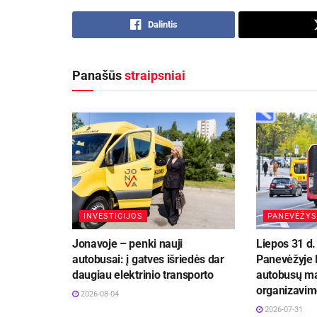
Dalintis
Panašūs
straipsniai
INVESTICIJOS
PANEVĖŽYS
Jonavoje – penki nauji
Liepos 31 d. 
autobusai: į gatves išriedės dar
Panevėžyje l
daugiau elektrinio transporto
autobusų ma
organizavim
2026-08-04
2026-07-31