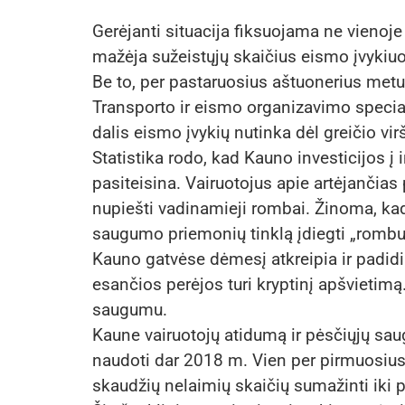
Gerėjanti situacija fiksuojama ne vienoje 
mažėja sužeistųjų skaičius eismo įvykiu
Be to, per pastaruosius aštuonerius met
Transporto ir eismo organizavimo speciali
dalis eismo įvykių nutinka dėl greičio vir
Statistika rodo, kad Kauno investicijos 
pasiteisina. Vairuotojus apie artėjančias
nupiešti vadinamieji rombai. Žinoma, kad
saugumo priemonių tinklą įdiegti „rombu
Kauno gatvėse dėmesį atkreipia ir padidi
esančios perėjos turi kryptinį apšvietim
saugumu.
Kaune vairuotojų atidumą ir pėsčiųjų sa
naudoti dar 2018 m. Vien per pirmuosiu
skaudžių nelaimių skaičių sumažinti iki 