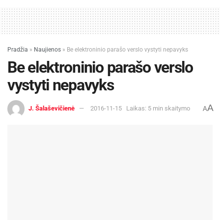
Pradžia
»
Naujienos
»
Be elektroninio parašo verslo vystyti nepavyks
Be elektroninio parašo verslo
vystyti nepavyks
A
J. Šalaševičienė
2016-11-15
Laikas: 5 min skaitymo
A