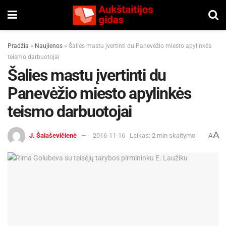
Pradžia
»
Naujienos
»
Šalies mastu įvertinti du Panevėžio miesto apylinkės
teismo darbuotojai
Šalies mastu įvertinti du
Panevėžio miesto apylinkės
teismo darbuotojai
A
J. Šalaševičienė
2016-11-16
Laikas: 2 min skaitymo
A