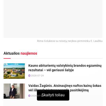
Rima Golubeva su teisėjų tarybos pirmininku E. Laužiku
Aktualios
naujienos
Kauno abiturientų valstybinių brandos egzaminų
rezultatai – vėl geriausi šalyje
2026-07-24
Vaidas Žagūnis. Atsinaujinęs naftos kainų šokas
vėl išbando Lietuvos verslo pasitikėjimą
Skaityti toliau
2026-07-22