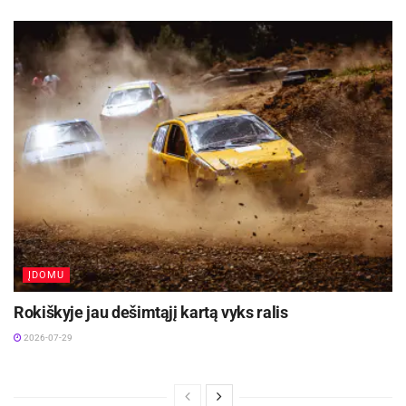
ĮDOMU
Rokiškyje jau dešimtąjį kartą vyks ralis
2026-07-29