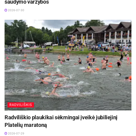
šaudymo varžybos
2026-07-30
RADVILIŠKIS
Radviliškio plaukikai sėkmingai įveikė jubiliejinį
Platelių maratoną
2026-07-29