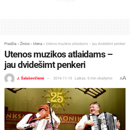
Pradžia
»
Žinios
»
Utena
»
Utenos muzikos atlaidams – jau dvidešimt penkeri
Utenos muzikos atlaidams –
jau dvidešimt penkeri
A
J. Šalaševičienė
2016-11-15
Laikas: 5 min skaitymo
A