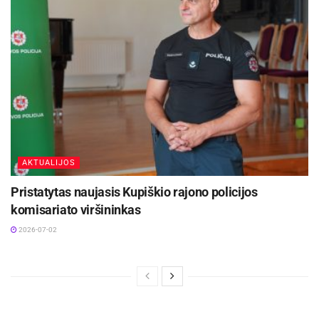
Panevėžio miesto apylinkės teismo
pirmininko padėjėja
AKTUALIJOS
Pristatytas naujasis Kupiškio rajono policijos
komisariato viršininkas
2026-07-02