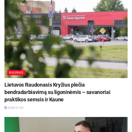
KAUNAS
-
+
1
3
Lietuvos Raudonasis Kryžius plečia
bendradarbiavimą su ligoninėmis – savanoriai
praktikos semsis ir Kaune
2026-07-02
Irma Gritėnienė