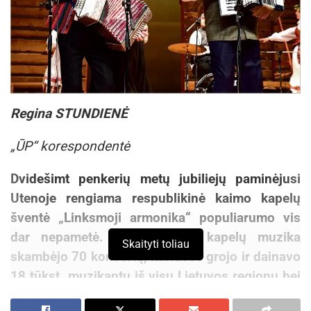
Regina STUNDIENĖ
„ŪP“ korespondentė
Dvidešimt penkerių metų jubiliejų paminėjusi
Utenoje rengiama respublikinė kaimo kapelų
šventė „Linksmoji armonika“ populiarumo vis
dar nepametė. Per šį laiką kapelų muzika
Skaityti toliau
skambėjo 70 koncertų, kuriuose grojo ir dainavo
18 tūkst. muzikantų iš visų Lietuvos regionų bei
Latvijos ir Lenkijos, juose sulaukta 42 tūkst.