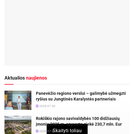
Aktualios
naujienos
Panevėžio regiono verslui – galimybė užmegzti
ryšius su Jungtinės Karalystės partneriais
2026-07-30
Rokiškio rajono savivaldybės 100 didžiausių
įmonių 2025 m. apyvarta siekė 230,7 mln. Eur
Skaityti toliau
2026-07-29