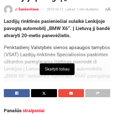
A
J. Šalaševičienė
2015-10-12
Laikas: 1 min skaitymo
A
Lazdijų rinktinės pasieniečiai sulaikė Lenkijoje
pavogtą automobilį „BMW X6“. Į Lietuvą jį bandė
atvaryti 20-metis panevėžietis.
Penktadienį Valstybės sienos apsaugos tarnybos
(VSAT) Lazdijų rinktinės Specialiosios paskirties
užkardos pareigūnams įtartinas pasirodė iš
Lenkijos į Lietuvą ką tik įvažiavęs automobilis
Skaityti toliau
„BMW X6“ lenkiškais numeriais. VSAT pareigūnai
šią mašiną sustabdė Lazdijų rajono Akmenių
kaimo ribose, kelyje Seinai – Lazdijai.
Vairuotojas, 20-metis Panevėžio gyventojas,
neturėjo nei automobilio dokumentų, nei
Panašūs
straipsniai