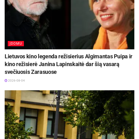
Įėjimas į filmą su gėlėmis – nemokamas.
Grupėms (20 žmonių ir daugiau) taikomos
nuolaidos.
ĮDOMU
Ryšių su visuomene skyriaus ir kino centro
„Garsas“ inf.
Lietuvos kino legenda režisierius Algimantas Puipa ir
kino režisierė Janina Lapinskaitė dar šią vasarą
svečiuosis Zarasuose
2026-08-04