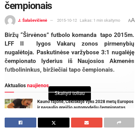
čempionais
A
J. Šalaševičienė
2015-10-12
Laikas: 1 min skaitymo
A
Biržų “Širvėnos” futbolo komanda tapo 2015m.
LFF II lygos Vakarų zonos pirmenybių
nugalėtoja. Paskutinėse varžybose 3:1 nugalėję
čempionato lyderius iš Naujosios Akmenės
futbolininkus, biržiečiai tapo čempionais.
Aktualios
naujienos
Skaityti toliau
Kauno rajone, Čekiškėje vyks 2028 metų Europos
ir pasaulio greičio automodelių čempionatas
2026-08-07
Savaitgalį geriausi Lietuvos slalomo meistrai
rinksis Zarasuose