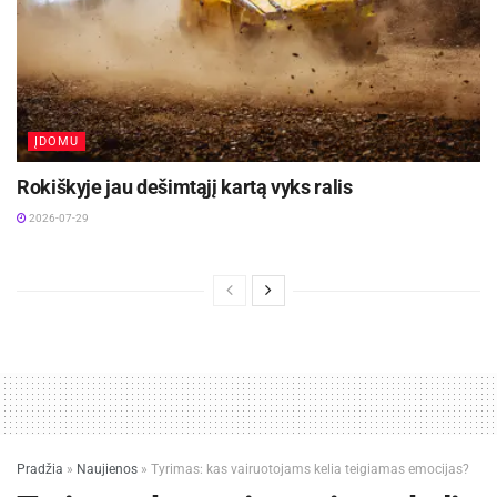
ĮDOMU
Rokiškyje jau dešimtąjį kartą vyks ralis
2026-07-29
Pradžia
»
Naujienos
»
Tyrimas: kas vairuotojams kelia teigiamas emocijas?