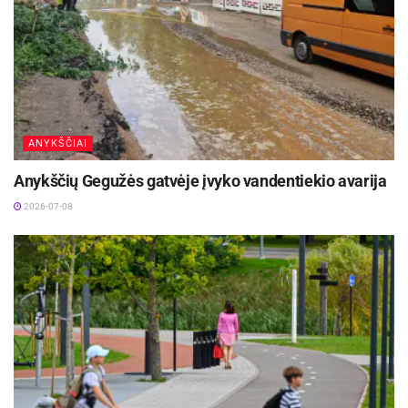
ANYKŠČIAI
Anykščių Gegužės gatvėje įvyko vandentiekio avarija
2026-07-08