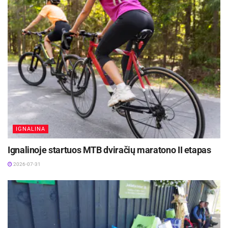
IGNALINA
Ignalinoje startuos MTB dviračių maratono II etapas
2026-07-31