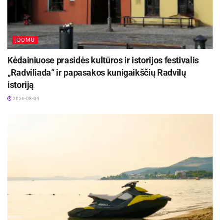
ĮDOMU
Kėdainiuose prasidės kultūros ir istorijos festivalis
„Radviliada“ ir papasakos kunigaikščių Radvilų
istoriją
2026-08-04