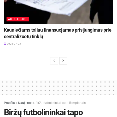
AKTUALIJOS
Kauniečiams toliau finansuojamas prisijungimas prie
centralizuotų tinklų
2026-07-03
Pradžia
»
Naujienos
»
Biržų futbolininkai tapo čempionais
Biržų futbolininkai tapo