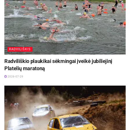
RADVILIŠKIS
Radviliškio plaukikai sėkmingai įveikė jubiliejinį
Platelių maratoną
2026-07-29