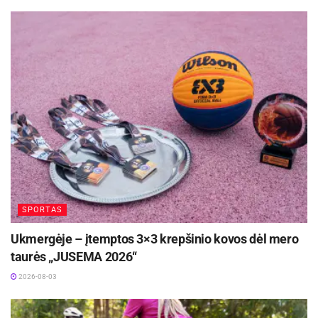
SPORTAS
Ukmergėje – įtemptos 3×3 krepšinio kovos dėl mero
taurės „JUSEMA 2026“
2026-08-03