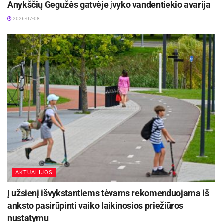
Anykščių Gegužės gatvėje įvyko vandentiekio avarija
2026-07-08
AKTUALIJOS
Į užsienį išvykstantiems tėvams rekomenduojama iš
anksto pasirūpinti vaiko laikinosios priežiūros
nustatymu