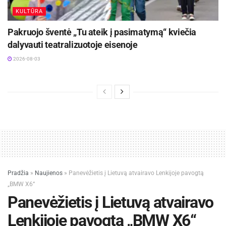
KULTŪRA
Pakruojo šventė „Tu ateik į pasimatymą“ kviečia
dalyvauti teatralizuotoje eisenoje
2026-08-03
Pradžia
»
Naujienos
»
Panevėžietis į Lietuvą atvairavo Lenkijoje pavogtą
„BMW X6“
Panevėžietis į Lietuvą atvairavo
Lenkijoje pavogtą „BMW X6“