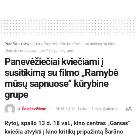
Pradžia
»
Laisvalaikis
»
Panevėžiečiai kviečiami į susitikimą su filmo
„Ramybė mūsų sapnuose“ kūrybine grupe
Panevėžiečiai kviečiami į
susitikimą su filmo „Ramybė
mūsų sapnuose“ kūrybine
grupe
A
J. Šalaševičienė
2015-10-12
Laikas: 1 min skaitymo
A
Rytoj, spalio 13 d. 18 val., kino centras „Garsas“
kviečia atvykti į kino kritikų pripažintą Šarūno