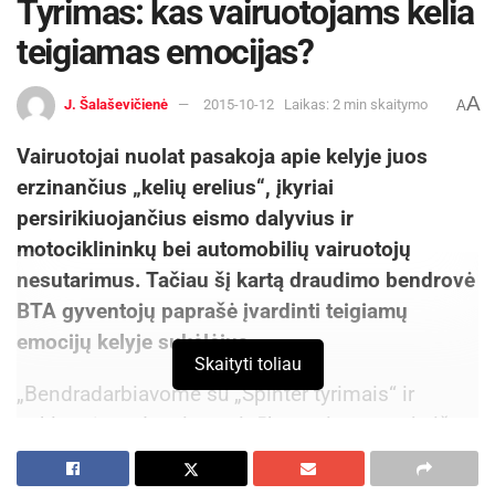
Tyrimas: kas vairuotojams kelia
teigiamas emocijas?
A
J. Šalaševičienė
2015-10-12
Laikas: 2 min skaitymo
A
Vairuotojai nuolat pasakoja apie kelyje juos
erzinančius „kelių erelius“, įkyriai
persirikiuojančius eismo dalyvius ir
motociklininkų bei automobilių vairuotojų
nesutarimus. Tačiau šį kartą draudimo bendrovė
BTA gyventojų paprašė įvardinti teigiamų
emocijų kelyje sukėlėjus.
Skaityti toliau
„Bendradarbiavome su „Spinter tyrimais“ ir
apklausėme daugiau nei tūkstantį gyventojų iš
visos Lietuvos. Tyrimo rezultatai atskleidė, kad
net 44 procentams respondentų daugiausia