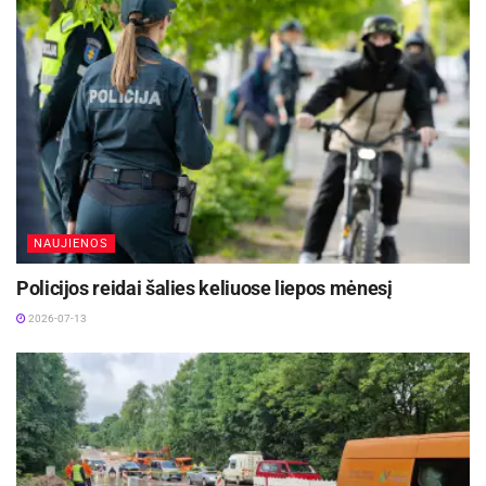
NAUJIENOS
Policijos reidai šalies keliuose liepos mėnesį
2026-07-13