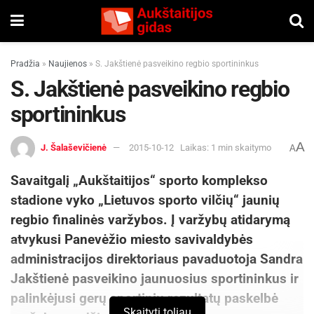
Pradžia
»
Naujienos
»
S. Jakštienė pasveikino regbio sportininkus
S. Jakštienė pasveikino regbio
sportininkus
A
J. Šalaševičienė
2015-10-12
Laikas: 1 min skaitymo
A
Savaitgalį „Aukštaitijos“ sporto komplekso
stadione vyko „Lietuvos sporto vilčių“ jaunių
regbio finalinės varžybos. Į varžybų atidarymą
atvykusi Panevėžio miesto savivaldybės
administracijos direktoriaus pavaduotoja Sandra
Jakštienė pasveikino jaunuosius sportininkus ir
palinkėjusi gerų sportinių rezultatų paskelbė
Skaityti toliau