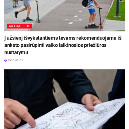
AKTUALIJOS
Į užsienį išvykstantiems tėvams rekomenduojama iš
anksto pasirūpinti vaiko laikinosios priežiūros
nustatymu
2026-07-03