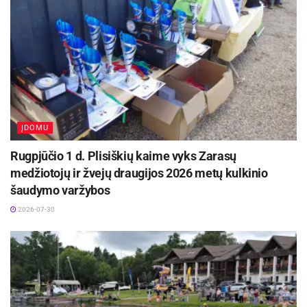
ĮDOMU
Rugpjūčio 1 d. Plisiškių kaime vyks Zarasų
medžiotojų ir žvejų draugijos 2026 metų kulkinio
šaudymo varžybos
2026-07-30