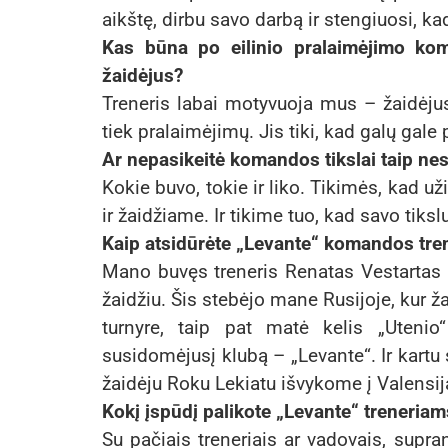
aikštę, dirbu savo darbą ir stengiuosi, 
Kas būna po eilinio pralaimėjimo kom
žaidėjus?
Treneris labai motyvuoja mus – žaidėjus
tiek pralaimėjimų. Jis tiki, kad galų gale
Ar nepasikeitė komandos tikslai taip ne
Kokie buvo, tokie ir liko. Tikimės, kad 
ir žaidžiame. Ir tikime tuo, kad savo ti
Kaip atsidūrėte „Levante“ komandos tren
Mano buvęs treneris Renatas Vestartas pa
žaidžiu. Šis stebėjo mane Rusijoje, kur ž
turnyre, taip pat matė kelis „Uteni
susidomėjusį klubą – „Levante“. Ir kar
žaidėju Roku Lekiatu išvykome į Valensij
Kokį įspūdį palikote „Levante“ treneria
Su pačiais treneriais ar vadovais, supr