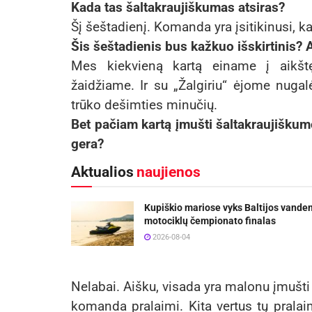
Kada tas šaltakraujiškumas atsiras?
Šį šeštadienį. Komanda yra įsitikinusi, 
Šis šeštadienis bus kažkuo išskirtinis? A
Mes kiekvieną kartą einame į aikštę
žaidžiame. Ir su „Žalgiriu“ ėjome nuga
trūko dešimties minučių.
Bet pačiam kartą įmušti šaltakraujišku
gera?
Aktualios
naujienos
Kupiškio mariose vyks Baltijos vande
motociklų čempionato finalas
2026-08-04
Nelabai. Aišku, visada yra malonu įmušti 
komanda pralaimi. Kita vertus tų pralai