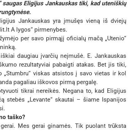
 saugas Eligijus Jankauskas tiki, kad uteniškių
rungtynėse.
igijus Jankauskas yra įmušęs vieną iš dviejų
t.lt A lygos“ pirmenybes.
ižymėjo per savo pirmąjį oficialų mačą „Utenio“
ininką.
niškiai daugiau įvarčių neįmušė. E. Jankauskas
umo rezultatyviai pabaigti atakas. Bet jis tiki,
„Stumbru“ viskas atsistos į savo vietas ir kol
anda pagaliau iškovos pirmą pergalę.
uoti tikrai nereikės. Negana to, kad Eligijus
čą stebės „Levante“ skautai – šiame Ispanijos
i.
eno taško?
erai. Mes gerai ginamės. Tik puolant trūksta