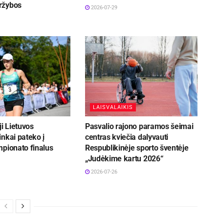
ržybos
2026-07-29
LAISVALAIKIS
ji Lietuvos
Pasvalio rajono paramos šeimai
nkai pateko į
centras kviečia dalyvauti
mpionato finalus
Respublikinėje sporto šventėje
„Judėkime kartu 2026“
2026-07-26