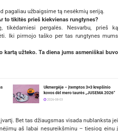
kad pagaliau užbaigsime tą nesėkmių seriją.
r to tikitės prieš kiekvienas rungtynes?
, tikėdamiesi pergalės. Nesvarbu, prieš ką
lėti. Iki pirmojo taško per tas rungtynes mums
mo kartą užteko. Ta diena jums asmeniškai buvo
ns
Ukmergėje – įtemptos 3×3 krepšinio
kovos dėl mero taurės „JUSEMA 2026“
2026-08-03
įvartį. Bet tas džiaugsmas visada nublanksta jei
mėjimų aš labai nesureikšminu – tiesiog einu į