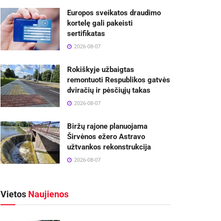
Europos sveikatos draudimo
kortelę gali pakeisti
sertifikatas
2026-08-07
Rokiškyje užbaigtas
remontuoti Respublikos gatvės
dviračių ir pėsčiųjų takas
2026-08-07
Biržų rajone planuojama
Širvėnos ežero Astravo
užtvankos rekonstrukcija
2026-08-07
Vietos
Naujienos