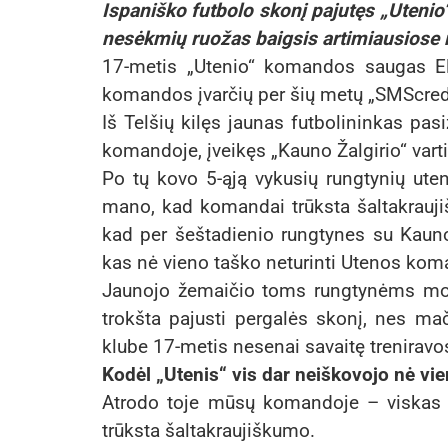
Ispaniško futbolo skonį pajutęs „Utenio“
nesėkmių ruožas baigsis artimiausiose 
17-metis „Utenio“ komandos saugas El
komandos įvarčių per šių metų „SMScredi
Iš Telšių kilęs jaunas futbolininkas pas
komandoje, įveikęs „Kauno Žalgirio“ vart
Po tų kovo 5-ąją vykusių rungtynių ute
mano, kad komandai trūksta šaltakraujišk
kad per šeštadienio rungtynes su Kauno 
kas nė vieno taško neturinti Utenos kom
Jaunojo žemaičio toms rungtynėms motyv
trokšta pajusti pergalės skonį, nes ma
klube 17-metis nesenai savaitę treniravos
Kodėl „Utenis“ vis dar neiškovojo nė vi
Atrodo toje mūsų komandoje – viskas g
trūksta šaltakraujiškumo.