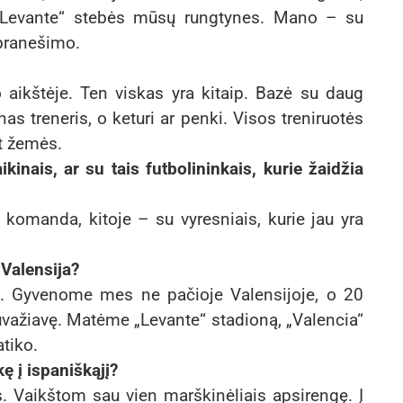
r „Levante“ stebės mūsų rungtynes. Mano – su
 pranešimo.
aikštėje. Ten viskas yra kitaip. Bazė su daug
enas treneris, o keturi ar penki. Visos treniruotės
t žemės.
inais, ar su tais futbolininkais, kurie žaidžia
komanda, kitoje – su vyresniais, kurie jau yra
 Valensija?
lis. Gyvenome mes ne pačioje Valensijoje, o 20
uvažiavę. Matėme „Levante“ stadioną, „Valencia“
atiko.
ę į ispaniškąjį?
. Vaikštom sau vien marškinėliais apsirengę. Į