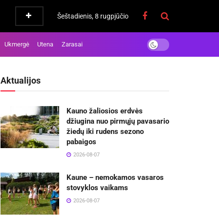
Šeštadienis, 8 rugpjūčio
Ukmergė
Utena
Zarasai
Aktualijos
Kauno žaliosios erdvės
džiugina nuo pirmųjų pavasario
žiedų iki rudens sezono
pabaigos
2026-08-07
Kaune – nemokamos vasaros
stovyklos vaikams
2026-08-07