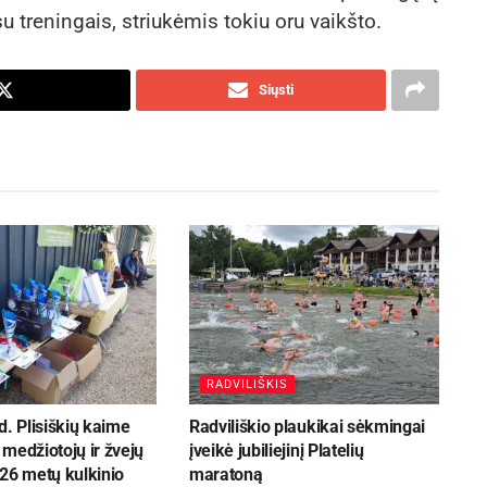
u treningais, striukėmis tokiu oru vaikšto.
Siųsti
RADVILIŠKIS
d. Plisiškių kaime
Radviliškio plaukikai sėkmingai
medžiotojų ir žvejų
įveikė jubiliejinį Platelių
26 metų kulkinio
maratoną