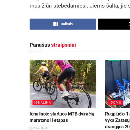
mus žiūri stebėdamiesi. Jiems šalta, jie s
Dalintis
Panašūs
straipsniai
IGNALINA
ĮDOMU
Ignalinoje startuos MTB dviračių
Rugpjūčio 1 
maratono II etapas
vyks Zarasų 
draugijos 20
2026-07-31