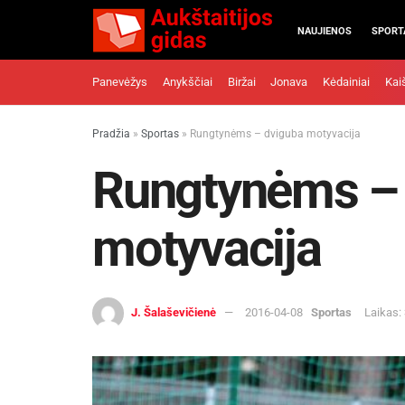
NAUJIENOS
SPORT
Panevėžys
Anykščiai
Biržai
Jonava
Kėdainiai
Kai
Pradžia
»
Sportas
»
Rungtynėms – dviguba motyvacija
Rungtynėms –
motyvacija
J. Šalaševičienė
2016-04-08
Sportas
Laikas: