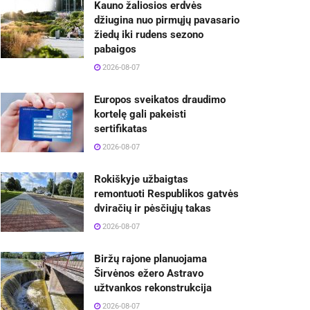
Kauno žaliosios erdvės
džiugina nuo pirmųjų pavasario
žiedų iki rudens sezono
pabaigos
2026-08-07
Europos sveikatos draudimo
kortelę gali pakeisti
sertifikatas
2026-08-07
Rokiškyje užbaigtas
remontuoti Respublikos gatvės
dviračių ir pėsčiųjų takas
2026-08-07
Biržų rajone planuojama
Širvėnos ežero Astravo
užtvankos rekonstrukcija
2026-08-07