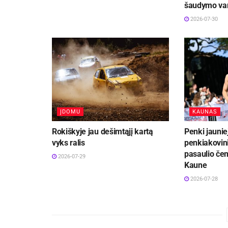
šaudymo va
2026-07-30
ĮDOMU
KAUNAS
Rokiškyje jau dešimtąjį kartą
Penki jaunie
vyks ralis
penkiakovini
pasaulio če
2026-07-29
Kaune
2026-07-28