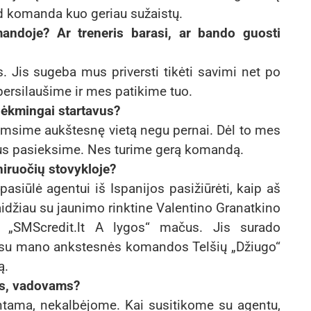
kad komanda kuo geriau sužaistų.
andoje? Ar treneris barasi, ar bando guosti
. Jis sugeba mus priversti tikėti savimi net po
 persilaušime ir mes patikime tuo.
sėkmingai startavus?
užimsime aukštesnę vietą negu pernai. Dėl to mes
kslus pasieksime. Nes turime gerą komandą.
iruočių stovykloje?
siūlė agentui iš Ispanijos pasižiūrėti, kaip aš
aidžiau su jaunimo rinktine Valentino Granatkino
o“ „SMScredit.lt A lygos“ mačus. Jis surado
tu su mano ankstesnės komandos Telšių „Džiugo“
ą.
ms, vadovams?
antama, nekalbėjome. Kai susitikome su agentu,