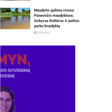
Maudytis galima visose
Panevėžio maudyklose,
išskyrus Kultūros ir poilsio
parko braidyklą
2026-08-07