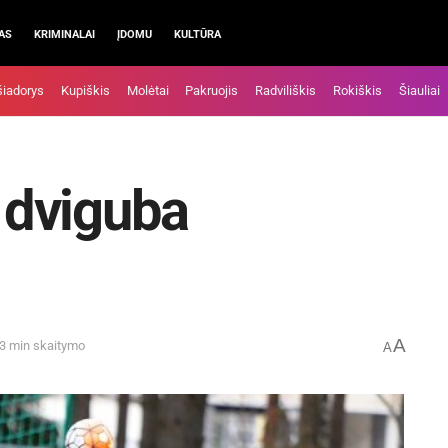
AS
KRIMINALAI
ĮDOMU
KULTŪRA
šiadorys
Kupiškis
Molėtai
Pakruojis
Radviliškis
Rokiškis
Šiauliai
 dviguba
A
 3 min skaitymo
A