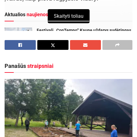
Aktualios
naujienos
Skaityti toliau
Festivalį „ConTempo“ Kaune uždarys sudėtingas
pasirodymas aštuonių metrų aukštyje ir piknikas
Santakoje
2026-08-05
Kėdainių kultūros centras organizuoja
Panašūs
straipsniai
pavėžėjimą prie kėdainiečių pastatyto kryžiaus
Baltijos kelyje
2026-08-05
Atkeliauti verta, nes:
Programa – kaip pilnas avilys: kupina judesio, garso ir
smagių naujovių!
Vaikų kieme – pirmą kartą vyks vaikų ristynių
užsiėmimas. Taip, net mažiausi galės pasijusti tarsi