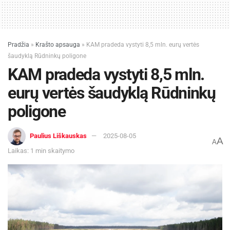
Pradžia
»
Krašto apsauga
»
KAM pradeda vystyti 8,5 mln. eurų vertės
šaudyklą Rūdninkų poligone
KAM pradeda vystyti 8,5 mln.
eurų vertės šaudyklą Rūdninkų
poligone
Paulius Liškauskas
2025-08-05
A
A
Laikas: 1 min skaitymo