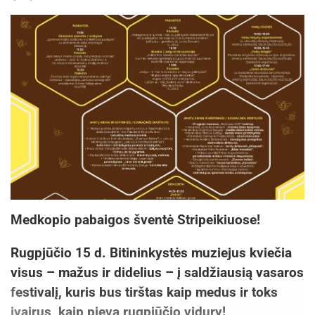
Medkopio pabaigos šventė Stripeikiuose!
Rugpjūčio 15 d. Bitininkystės muziejus kviečia
visus – mažus ir didelius – į saldžiausią vasaros
festivalį, kuris bus tirštas kaip medus ir toks
įvairus, kaip pieva rugpjūčio vidury!