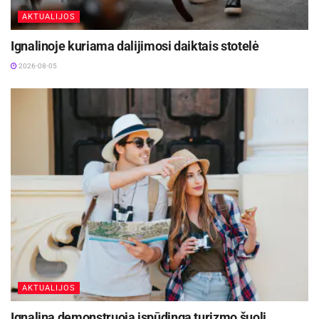
AKTUALIJOS
Ignalinoje kuriama dalijimosi daiktais stotelė
2026-08-05
AKTUALIJOS
Ignalina demonstruoja įspūdingą turizmo šuolį