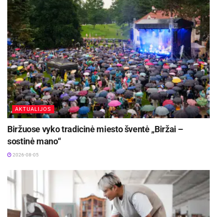
stiprinti NVO, kad smurto dėl lyties prevencija
taptų neatskiriama jų kasdienės veiklos dalimi ir
prisidėti prie paslaugų nukentėjusioms (-iems)
nuo smurto dėl lyties kokybės gerinimo.
Aktualios
naujienos
Patogesnės kelionės elektriniais traukiniais iš
Radviliškio – jau šį rudenį
AKTUALIJOS
2026-08-05
Biržuose vyko tradicinė miesto šventė „Biržai –
Visagino savivaldybės teritorijoje Antiteroristinių
sostinė mano“
operacijų rinktinė „Aras“ organizuoja
tarptautines pratybas „Baltic Shadow“
2026-08-05
2026-08-05
Programos VEIKIAM! / VEICAM! / KOOS
LAHENDUSTENI! kryptys: