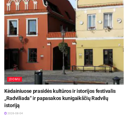
ĮDOMU
Kėdainiuose prasidės kultūros ir istorijos festivalis
„Radviliada“ ir papasakos kunigaikščių Radvilų
istoriją
2026-08-04