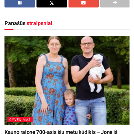
„Studentams būsto paieška dažnai
tampa pirmuoju rimtu finansiniu iššūkiu,
kurį jie priima savarankiškai. Todėl
Panašūs
straipsniai
pradžioje svarbiausias žingsnis – ne
žiūrėti skelbimus, o suskaičiuoti, kiek
realiai būsimas gyventojas gali skirti
būsto nuomai. Svarbu įtraukti ne tik
nuomos kainą, bet ir visus papildomus
mokesčius – šildymą, elektrą, internetą,
transportą, maistą. Pagal galimybes itin
svarbu reguliariai, kiekvieną mėnesį
atsidėti 10-20 proc. savo pajamų
taupymui. Jei po paskaičiavimo
biudžete tokios dalies nelieka,
pasirinktas variantas gali reikšti per
didelę finansinę naštą ir riziką vėluoti su
įmokomis ar pritrūkti lėšų
nenumatytiems atvejams“, – sako
GYVENIMAS
„Artea“ banko finansų ekspertė dr. Dalia
Kauno rajone 700-asis šių metų kūdikis – Jonė iš
Kolmatsui.