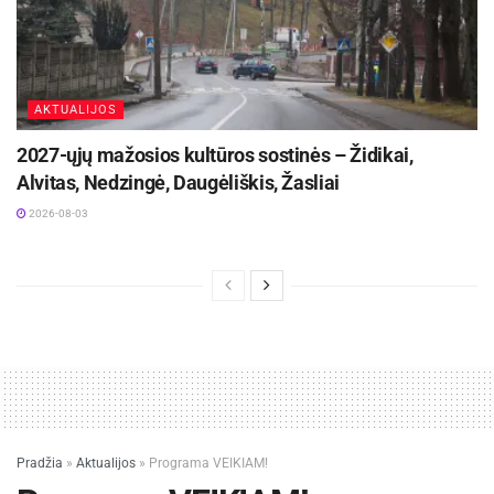
AKTUALIJOS
2027-ųjų mažosios kultūros sostinės – Židikai,
Alvitas, Nedzingė, Daugėliškis, Žasliai
2026-08-03
Pradžia
»
Aktualijos
»
Programa VEIKIAM!