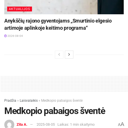
AKTUALIJOS
Anykščių rajono gyventojams „Smurtinio elgesio
artimoje aplinkoje keitimo programa“
2026-08-04
Pradžia
»
Laisvalaikis
»
Medkopio pabaigos šventė
Medkopio pabaigos šventė
A
Zita A.
2025-08-05
Laikas: 1 min skaitymo
A