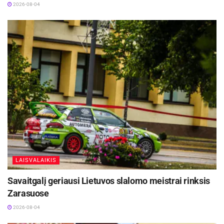
2026-08-04
LAISVALAIKIS
Savaitgalį geriausi Lietuvos slalomo meistrai rinksis
Zarasuose
2026-08-04