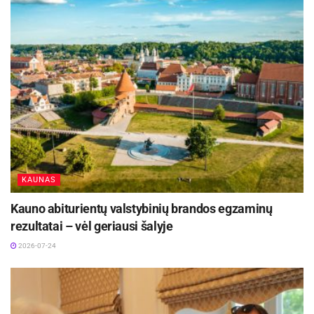
Augant paklausai, rinka greitai ištuštėja – kuo
ilgiau delsiama, tuo mažesnis pasirinkimas, o
likę variantai dažnai reikalauja didesnių išlaidų
arba kompromisų dėl kokybės. Pasak „Artea“
banko finansų ekspertės dr. Dalios Kolmatsui,
būtent todėl svarbu nelaukti paskutinės minutės
ir priimti apgalvotą, biudžetą atitinkantį
sprendimą.
KAUNAS
„Studentams patartina pradėti paieškas
kuo anksčiau – ypač jei biudžetas
Kauno abiturientų valstybinių brandos egzaminų
ribotas. Verta prisiminti, kad nuomos
rezultatai – vėl geriausi šalyje
sutartys dažniausiai pasirašomos
2026-07-24
metams, todėl tai – ne vienkartinis
sprendimas, o ilgalaikis finansinis
įsipareigojimas, kuriam reikia atsakingo
pasiruošimo“, – sako ekspertė.