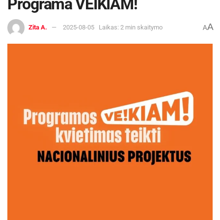
Programa VEIKIAM!
A
Zita A.
2025-08-05
Laikas: 2 min skaitymo
A