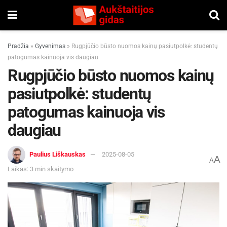
Pradžia
»
Gyvenimas
»
Rugpjūčio būsto nuomos kainų pasiutpolkė: studentų
patogumas kainuoja vis daugiau
Rugpjūčio būsto nuomos kainų
pasiutpolkė: studentų
patogumas kainuoja vis
daugiau
Paulius Liškauskas
2025-08-05
A
A
Laikas: 3 min skaitymo