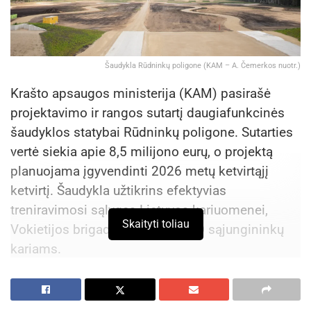
Šaudykla Rūdninkų poligone (KAM – A. Čemerkos nuotr.)
Krašto apsaugos ministerija (KAM) pasirašė
projektavimo ir rangos sutartį daugiafunkcinės
šaudyklos statybai Rūdninkų poligone. Sutarties
vertė siekia apie 8,5 milijono eurų, o projektą
planuojama įgyvendinti 2026 metų ketvirtąjį
ketvirtį. Šaudykla užtikrins efektyvias
treniravimosi sąlygas Lietuvos kariuomenei,
Skaityti toliau
Vokietijos brigadai bei kitų NATO sąjungininkų
kariams.
„Rūdninkų poligone vystoma
infrastruktūra – tai strateginė investicija
į Lietuvos ir NATO sąjungininkų gynybinį