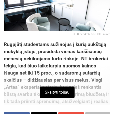
KTU bendrabutis | KTU nuotr.
Rugpjūtį studentams sužinojus į kurią aukštąją
mokyklą įstojo, prasideda vienas karščiausių
mėnesių nekilnojamo turto rinkoje. NT brokeriai
teigia, kad šiuo laikotarpiu nuomos kainos
išauga net iki 15 proc., o sudaromų sutarčių
skaičius – didžiausias per visus metus. Visgi
„Artea“ ekspertai pataria, kad prieš renkantis
Skaityti toliau
būstą svarbu tiksliai įsivertinti turimą biudžetą ir
tik tada priimti sprendimą, atsižvelgiant į realias
galimybes.