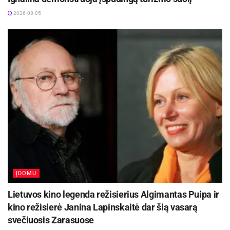
2026-08-05
ĮDOMU
Lietuvos kino legenda režisierius Algimantas Puipa ir
kino režisierė Janina Lapinskaitė dar šią vasarą
svečiuosis Zarasuose