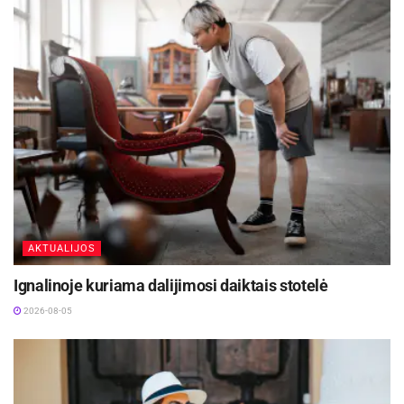
Žymos:
KAM
Rūdninkai
Šalčininkai
AKTUALIJOS
Ignalinoje kuriama dalijimosi daiktais stotelė
2026-08-05