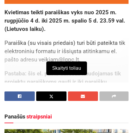
Kvietimas teikti paraiškas vyks nuo 2025 m.
rugpjūčio 4 d. iki 2025 m. spalio 5 d. 23.59 val.
(Lietuvos laiku).
Paraiška (su visais priedais) turi būti pateikta tik
elektroniniu formatu ir išsiųsta atitinkamu el.
pašto adresu
veikiam@lgpc.lt
.
Skaityti toliau
Pastaba: šis el. pašto adresas naudojamas tik
projektų paraiškoms gauti ir iki paraiškų
pateikimo termino pabaigos 2025 m. spalio 5 d.
nebus stebimas ir bus vertinamas tik vėliausiai
pateiktas paraiškos variantas.
Panašūs
straipsniai
Daugiau informacijos: Kvietimo gairėse,
www.gap.lt/veikiam ir el.paštu
admin@lgpc.lt
.