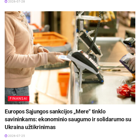
2026-08-01
2026-07-28
„Pastaruoju metu pastebime, kad
studentai vis rečiau linkę dalintis
gyvenamąja erdve su kitais. Šiandien jie
dažniausiai ieško atskiro būsto, kuriame
gyventų vieni ir turėtų savo nuosavą
erdvę poilsiui po studijų ar darbo. Todėl
rinkoje jau kurį laiką stebima tendencija,
kad vis mažiau studentų nuomojasi
būstą keliese ir labiau renkasi solo
variantus. Tai, žinoma, turi įtakos ir
kainų augimui“, – pastebi M.
Mikočiūnas.
FINANSAI
Kainų pikas – liepą ir rugpjūtį
Europos Sąjungos sankcijos „Mere“ tinklo
savininkams: ekonominio saugumo ir solidarumo su
Pasak brokerio, ryškiausias nuomos kainų
Ukraina užtikrinimas
augimo laikotarpis prasideda liepos viduryje ir
2026-07-25