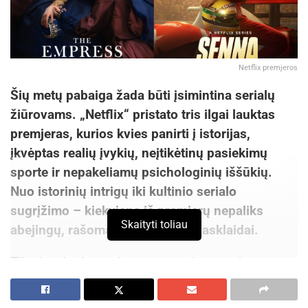
Netflix premjeros
Šių metų pabaiga žada būti įsimintina serialų
žiūrovams. „Netflix“ pristato tris ilgai lauktas
premjeras, kurios kvies panirti į istorijas,
įkvėptas realių įvykių, neįtikėtinų pasiekimų
sporte ir nepakeliamų psichologinių iššūkių.
Nuo istorinių intrigų iki kultinio serialo
sugrįžimo – kiekviena iš premjerų nepaliks
Skaityti toliau
abejingų, rašoma pranešime žiniasklaidai.
Tikėtina, kad netrukus pamatysime naujus
Lietuvos žiūrovų favoritus. Artėjančios „Netflix“
premjeros – rimtos pretendentės iš šalies