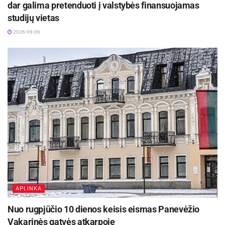
dar galima pretenduoti į valstybės finansuojamas
studijų vietas
2026-08-06
Žymos:
Panevėžio sporto centras
APLINKA
Nuo rugpjūčio 10 dienos keisis eismas Panevėžio
Vakarinės gatvės atkarpoje