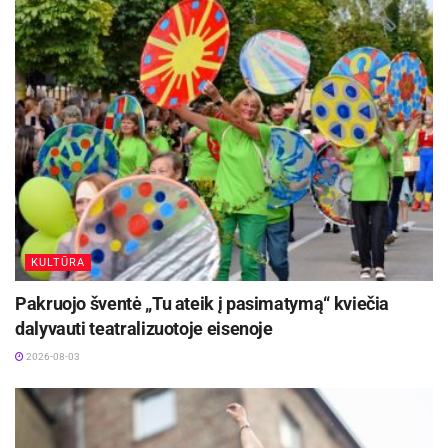
istoriją menančių vietovių – serialo scenos
filmuotos Vokietijos Bavarijoje, Čekijoje ir
Italijoje.
Premjera numatoma lapkričio 22 d.
KULTŪRA
Pakruojo šventė „Tu ateik į pasimatymą“ kviečia
dalyvauti teatralizuotoje eisenoje
2026-08-03
„Sena“ – dramatiška Ayrtono Sennos kelionė į
F-
1
viršūnę