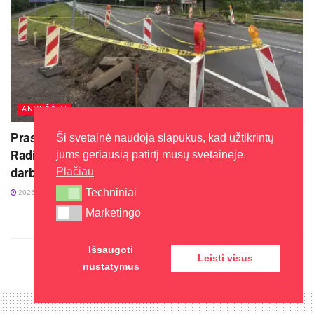
ANYKŠČIAI
Prasidėjo valstybinės reikšmės krašto kelio
Ši svetainė naudoja slapukus, kad užtikrintų
Radiškis–Anykščiai–Rokiškis paprastojo remonto
jums geriausią patirtį mūsų svetainėje.
Plačiau
darbai
Techniniai
Techniniai
2026-07-12
Marketingo
Marketingo
Išsaugoti
Leisti visus
nustatymus