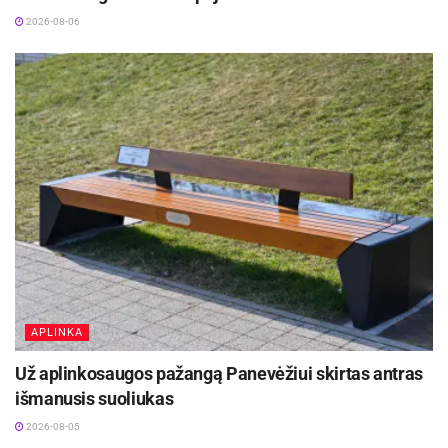
2026-08-06
APLINKA
Už aplinkosaugos pažangą Panevėžiui skirtas antras
išmanusis suoliukas
2026-08-05