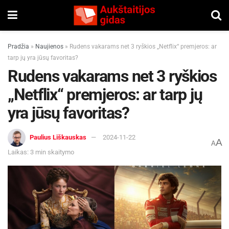
Pradžia
»
Naujienos
»
Rudens vakarams net 3 ryškios „Netflix“ premjeros: ar
tarp jų yra jūsų favoritas?
Rudens vakarams net 3 ryškios
„Netflix“ premjeros: ar tarp jų
yra jūsų favoritas?
Paulius Liškauskas
2024-11-22
A
A
Laikas: 3 min skaitymo