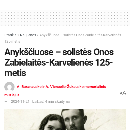
Pradžia
»
Naujienos
»
Anykščiuose – solistės Onos Zabielaitės-Karvelienės
125-metis
Anykščiuose – solistės Onos
Zabielaitės-Karvelienės 125-
metis
A. Baranausko ir A. Vienuolio-Žukausko memorialinis
A
A
muziejus
2024-11-21
Laikas: 4 min skaitymo