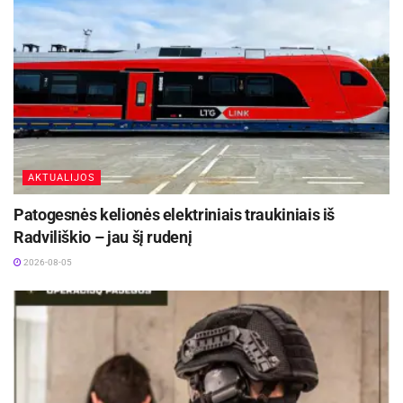
2026-08-07
Kėdainių Senamiesčio progimnazija ruošiasi
svarbiems pokyčiams
2026-08-07
Ščeponienė dalijasi patarimais, padėsiančiais
verslams tinkamai pasiruošti galimam
AKTUALIJOS
mokestiniam patikrinimui.
Patogesnės kelionės elektriniais traukiniais iš
Radviliškio – jau šį rudenį
2026-08-05
Tinkama įrodymų dokumentacija užtikrina
įrodymų patikimumą
Pirmasis žingsnis, kurio reikėtų imtis, norint
tinkamai pasiruošti potencialiam patikrinimui –
pasiruošti poziciją, sudokumentuoti įrodymus ir