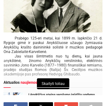
Prabėgo 125-eri metai, kai 1899 m. lapkričio 21 d.
Rygoje gimė ir paskui Anykščiuose užaugo žymiausia
Anykščių krašto dainininkė solistė ir muzikos pedagogė
Ona Zabielaitė-Karvelienė.
Jau visas šimtmetis nuo tų dienų, kai jauna
anykštėnė, žinomo Anykščių verslininko, elektrinės
savininko Jono Karvelio (1877–1980) finansiškai remiama,
pradėjo studijas Romos (Italija) Šv. Cecilijos muzikos
akademijoje pas profesorę Hedvigą Ghibaudo.
Aktualios
naujienos
Skaityti toliau
Į Anykščius ateina verslumo įgūdžių ugdymo
programa, skirta vyresniems nei 50 metų
asmenims