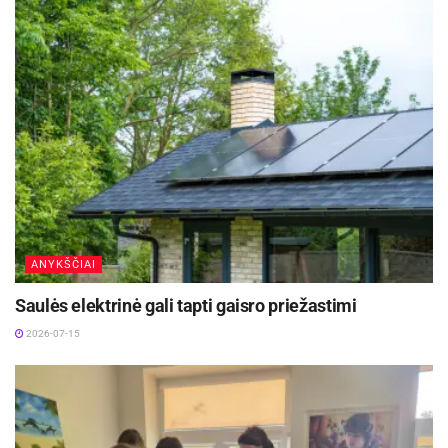
savivaldybė.
A. Baranausko ir A. Vienuolio-Žukausko memorialinio
muziejaus informacija
Šią laimingos Karvelių šeimos nuotrauką saugo
Lietuvos teatro, muzikos ir kino muziejus.
Žymos:
A. Baranausko ir A. Vienuolio-Žukausko memorialinis
muziejus
Pranešimas spaudai
ANYKŠČIAI
Saulės elektrinė gali tapti gaisro priežastimi
2026-07-15