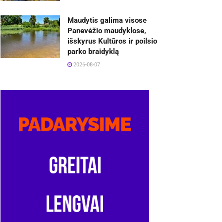
Maudytis galima visose
Panevėžio maudyklose,
išskyrus Kultūros ir poilsio
parko braidyklą
2026-08-07