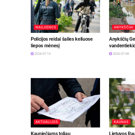
NAUJIENOS
ANYKŠČIAI
Policijos reidai šalies keliuose
Anykščių Ge
liepos mėnesį
vandentiekio
2026-07-13
2026-07-08
AKTUALIJOS
KAUNAS
Kauniečiams toliau
Lietuvos Ra