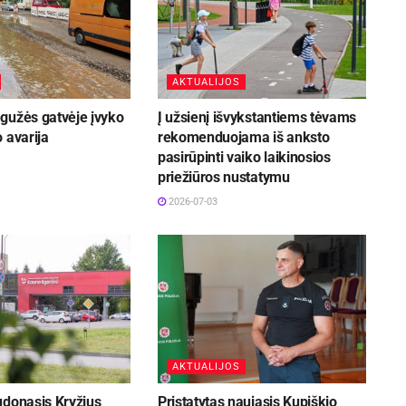
AKTUALIJOS
gužės gatvėje įvyko
Į užsienį išvykstantiems tėvams
 avarija
rekomenduojama iš anksto
pasirūpinti vaiko laikinosios
priežiūros nustatymu
2026-07-03
AKTUALIJOS
udonasis Kryžius
Pristatytas naujasis Kupiškio