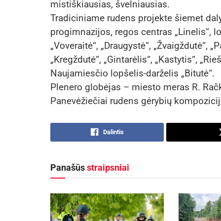
mistiškiausias, švelniausias.
Tradiciniame rudens projekte šiemet dalyv
progimnazijos, regos centras „Linelis“, lop
„Voveraitė“, „Draugystė“, „Žvaigždutė“, „Pap
„Kregždutė“, „Gintarėlis“, „Kastytis“, „Ri
Naujamiesčio lopšelis-darželis „Bitutė“.
Plenero globėjas – miesto meras R. Rač
Panevėžiečiai rudens gėrybių kompozicijas
Dalintis
Panašūs
straipsniai