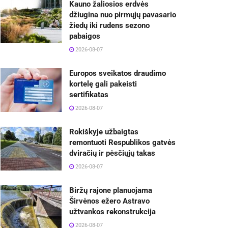
Kauno žaliosios erdvės
džiugina nuo pirmųjų pavasario
žiedų iki rudens sezono
pabaigos
2026-08-07
Europos sveikatos draudimo
kortelę gali pakeisti
sertifikatas
2026-08-07
Rokiškyje užbaigtas
remontuoti Respublikos gatvės
dviračių ir pėsčiųjų takas
2026-08-07
Biržų rajone planuojama
Širvėnos ežero Astravo
užtvankos rekonstrukcija
2026-08-07