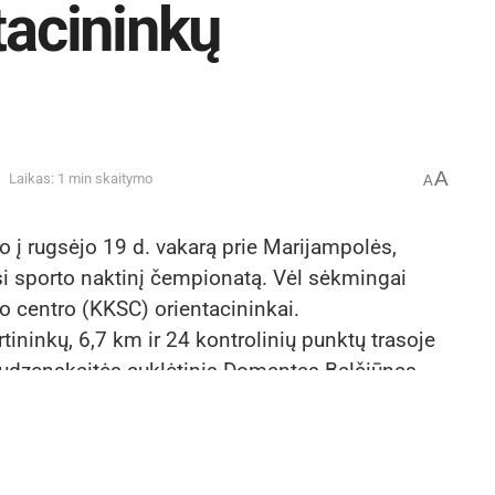
tacininkų
A
Laikas: 1 min skaitymo
A
o į rugsėjo 19 d. vakarą prie Marijampolės,
si sporto naktinį čempionatą. Vėl sėkmingai
to centro (KKSC) orientacininkai.
ininkų, 6,7 km ir 24 kontrolinių punktų trasoje
 Rudzenskaitės auklėtinis Domantas Balčiūnas
tą iškovojo Paulius Rimša (54.24), penktas
azimieras Melaika (59.59). Šiuos sportininkus