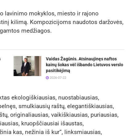
o lavinimo mokyklos, miesto ir rajono
istinį kilimą. Kompozicijoms naudotos daržovės,
kt. gamtos medžiagos.
s
Vaidas Žagūnis. Atsinaujinęs naftos
kainų šokas vėl išbando Lietuvos verslo
pasitikėjimą
2026-07-22
inktas ekologiškiausias, nuostabiausias,
elnęs, smulkiausių raštų, elegantiškiausias,
tų, originaliausias, vaikiškiausias, puriausias,
iausias, kruopščiausiai išaustas,
inia kas, nežinia iš kur“, linksmiausias,