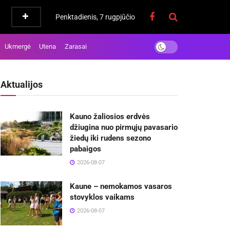
Penktadienis, 7 rugpjūčio
Ukmergė
Utena
Zarasai
Aktualijos
Kauno žaliosios erdvės
džiugina nuo pirmųjų pavasario
žiedų iki rudens sezono
pabaigos
2026-08-07
Kaune – nemokamos vasaros
stovyklos vaikams
2026-08-07