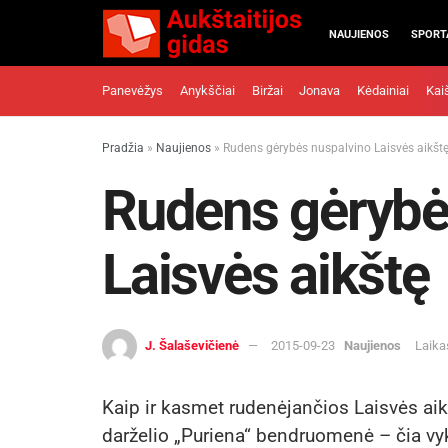
NAUJIENOS
SPORT
Panevėžys
Anykščiai
Biržai
Jonava
Kėdainiai
Kai
Pradžia
»
Naujienos
»
Rudens gėrybės nuspalvino Laisvės aikšt
Rudens gėrybė
Laisvės aikštę
J. Šalaševičienė
2015-09-23
Naujienos
Laika
Kaip ir kasmet rudenėjančios Laisvės aik
darželio „Puriena“ bendruomenė – čia vy