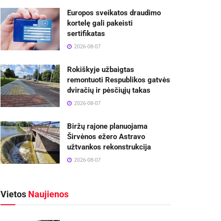
Europos sveikatos draudimo
kortelę gali pakeisti
sertifikatas
2026-08-07
Rokiškyje užbaigtas
remontuoti Respublikos gatvės
dviračių ir pėsčiųjų takas
2026-08-07
Biržų rajone planuojama
Širvėnos ežero Astravo
užtvankos rekonstrukcija
2026-08-07
Vietos
Naujienos