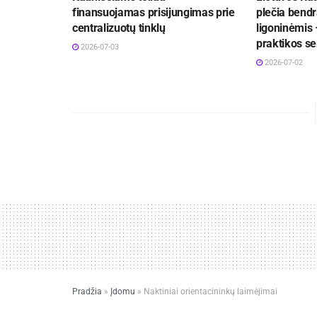
finansuojamas prisijungimas prie
plečia bend
centralizuotų tinklų
ligoninėmis 
praktikos se
2026-07-03
2026-07-02
Pradžia
»
Įdomu
»
Naktiniai orientacininkų laimėjimai