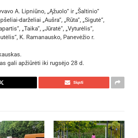
avo A. Lipniūno, „Ąžuolo“ ir „Šaltinio“
šeliai-darželiai „Aušra“, „Rūta“, „Sigutė“,
artis“, „Taika“, „Jūratė“, „Vyturėlis“,
ešutėlis“, K. Ramanausko, Panevėžio r.
kauskas.
 gali apžiūrėti iki rugsėjo 28 d.
Siųsti