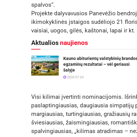
spalvos“.
Projekte dalyvavusios Panevėžio bendroj
ikimokyklinės įstaigos sudėliojo 21 flor
vaisiai, uogos, gilės, kaštonai, lapai ir 
Aktualios
naujienos
Kauno abiturientų valstybinių brando
egzaminų rezultatai – vėl geriausi
šalyje
2026-07-24
Visi kilimai įvertinti nominacijomis. Išr
paslaptingiausias, daugiausia simpatijų p
margiausias, turtingiausias, gražiausių raš
šviesiausias, žaismingiausias, romantišk
spalvingiausias, „kilimas atradimas – než