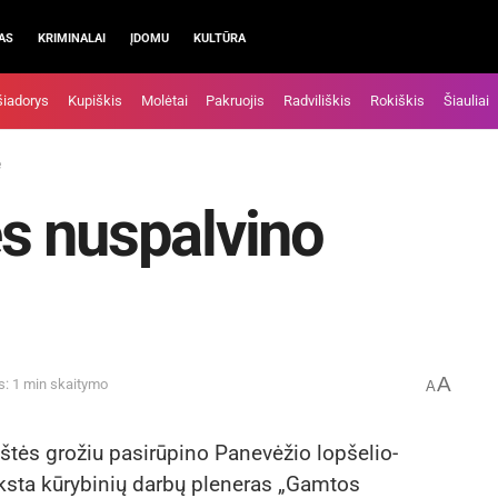
AS
KRIMINALAI
ĮDOMU
KULTŪRA
šiadorys
Kupiškis
Molėtai
Pakruojis
Radviliškis
Rokiškis
Šiauliai
ę
s nuspalvino
A
s: 1 min skaitymo
A
štės grožiu pasirūpino Panevėžio lopšelio-
ksta kūrybinių darbų pleneras „Gamtos