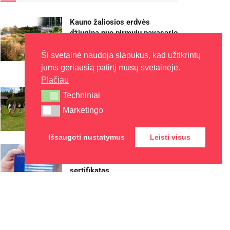
Kauno žaliosios erdvės
džiugina nuo pirmųjų pavasario
žiedų iki rudens sezono
pabaigos
Ši svetainė naudoja slapukus, kad užtikrintų
jums geriausią patirtį mūsų svetainėje.
2026-08-07
Plačiau
Kaune – nemokamos vasaros
Techniniai
Techniniai
stovyklos vaikams
Marketingo
Marketingo
2026-08-07
Išsaugoti nustatymus
Leisti visus
Europos sveikatos draudimo
kortelę gali pakeisti
sertifikatas
2026-08-07
Rokiškyje užbaigtas
remontuoti Respublikos gatvės
dviračių ir pėsčiųjų takas