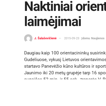
Naktiniai orien
laimėjimai
J. Šalaševičienė
2015-09-23
Įdomu
Naujienos
Daugiau kaip 100 orientacininkų susirink
Gudeliuose, vykusį Lietuvos orientavimo
startavo Panevėžio kūno kultūros ir spor
Jaunimo iki 20 metų grupėje tarp 16 sport
sugaišęs 53 min. ir 55 sek., trenerės V.
tapo Lietuvos vicečempionu. Trečiąją vie
buvo Adomas Repšys (58.59), šeštas – K
treniruoja A. Šalkauskas.