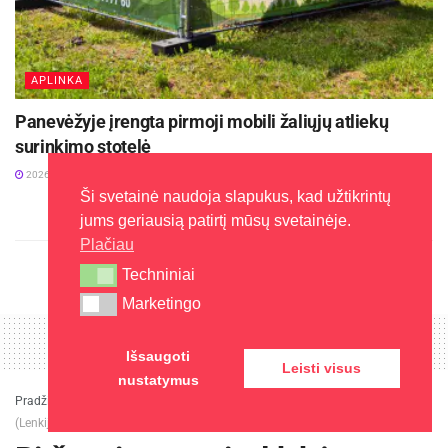
APLINKA
Panevėžyje įrengta pirmoji mobili žaliųjų atliekų
surinkimo stotelė
2026-08-03
Ši svetainė naudoja slapukus, kad užtikrintų
jums geriausią patirtį mūsų svetainėje.
Plačiau
Techniniai
Techniniai
Marketingo
Marketingo
Išsaugoti
Leisti visus
nustatymus
Pradžia
»
Aktualijos
»
Biržų rajono savivaldybės delegacija vyks į Tčevą
(Lenkija)