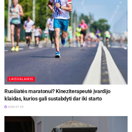
LAISVALAIKIS
Ruošiatės maratonui? Kineziterapeutė įvardijo
klaidas, kurios gali sustabdyti dar iki starto
2026-07-29