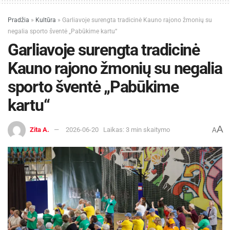
Pradžia
»
Kultūra
»
Garliavoje surengta tradicinė Kauno rajono žmonių su
negalia sporto šventė „Pabūkime kartu“
Garliavoje surengta tradicinė
Kauno rajono žmonių su negalia
sporto šventė „Pabūkime
kartu“
A
Zita A.
2026-06-20
Laikas: 3 min skaitymo
A