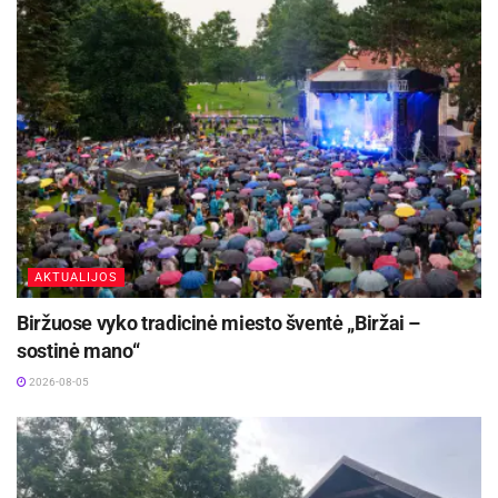
AKTUALIJOS
Biržuose vyko tradicinė miesto šventė „Biržai –
sostinė mano“
2026-08-05