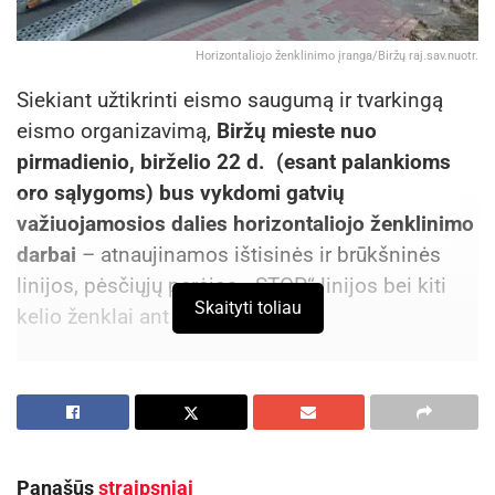
Horizontaliojo ženklinimo įranga/Biržų raj.sav.nuotr.
Siekiant užtikrinti eismo saugumą ir tvarkingą
eismo organizavimą,
Biržų mieste nuo
pirmadienio, birželio 22 d. (esant palankioms
oro sąlygoms) bus vykdomi gatvių
važiuojamosios dalies horizontaliojo ženklinimo
darbai
– atnaujinamos ištisinės ir brūkšninės
linijos, pėsčiųjų perėjos, „STOP“ linijos bei kiti
Skaityti toliau
kelio ženklai ant dangos.
Aktualios
naujienos
Skelbiama privaloma AB „Achema“ parengta
informacija apie aukštesniojo lygio pavojingąjį
objektą
Panašūs
straipsniai