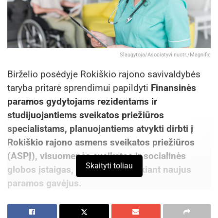
Slaugytoja/Asociatyvi nuotr./Magnific
Birželio posėdyje Rokiškio rajono savivaldybės
taryba pritarė sprendimui papildyti
Finansinės
paramos gydytojams rezidentams ir
studijuojantiems sveikatos priežiūros
specialistams, planuojantiems atvykti dirbti į
Rokiškio rajono asmens sveikatos priežiūros
(ASPĮ), visuomenės sveikatos ir socialinės
Skaityti toliau
globos įstaigas, programą, įtraukiant naujus
paramos gavėjus.
Finansinė parama (studijų apmokėjimas) gali