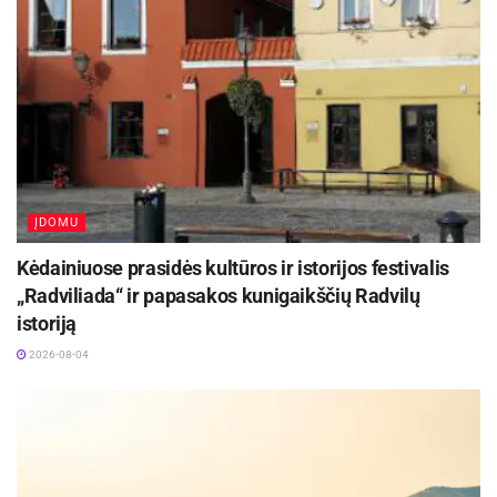
ĮDOMU
Kėdainiuose prasidės kultūros ir istorijos festivalis
„Radviliada“ ir papasakos kunigaikščių Radvilų
istoriją
2026-08-04