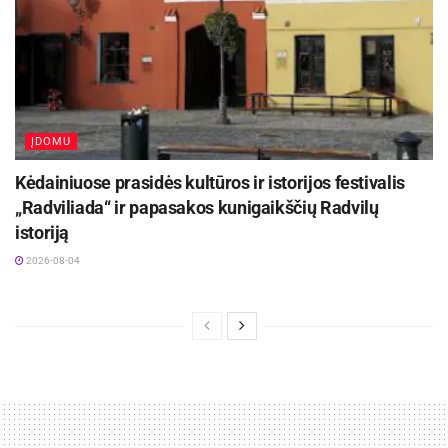
ĮDOMU
Kėdainiuose prasidės kultūros ir istorijos festivalis
„Radviliada“ ir papasakos kunigaikščių Radvilų
istoriją
2026-08-04