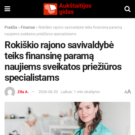
Pradžia
»
Finansai
»
Rokiškio rajono savivaldybė teiks finansinę paramą
naujiems sveikatos priežiūros specialistams
Rokiškio rajono savivaldybė
teiks finansinę paramą
naujiems sveikatos priežiūros
specialistams
A
Zita A.
2026-06-20
Laikas: 1 min skaitymo
A