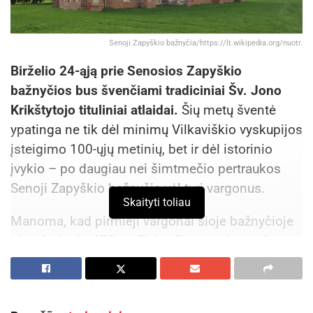
Senoji Zapyškio bažnyčia/https://lt.wikipedia.org/nuotr.
Birželio 24-ąją prie Senosios Zapyškio
bažnyčios bus švenčiami tradiciniai Šv. Jono
Krikštytojo tituliniai atlaidai.
Šių metų šventė
ypatinga ne tik dėl minimų Vilkaviškio vyskupijos
įsteigimo 100-ųjų metinių, bet ir dėl istorinio
įvykio – po daugiau nei šimtmečio pertraukos
Senoji Zapyškio bažnyčia vėl turi vargonus.
Skaityti toliau
Manoma, kad pirmieji vargonai šioje bažnyčioje
skambėjo dar XVI amžiuje. Jie garsėjo ne tik
savo muzika, bet ir išskirtiniu puošnumu –
instrumentą puošė Karaliaus Dovydo ir angelų
figūros. Deja, Pirmojo pasaulinio karo metais