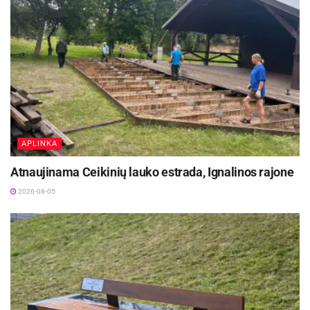
APLINKA
Atnaujinama Ceikinių lauko estrada, Ignalinos rajone
2026-08-05