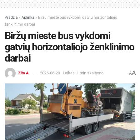
Pradžia
»
Aplinka
»
Biržų mieste bus vykdomi gatvių horizontaliojo
ženklinimo darbai
Biržų mieste bus vykdomi
gatvių horizontaliojo ženklinimo
darbai
A
Zita A.
2026-06-20
Laikas: 1 min skaitymo
A