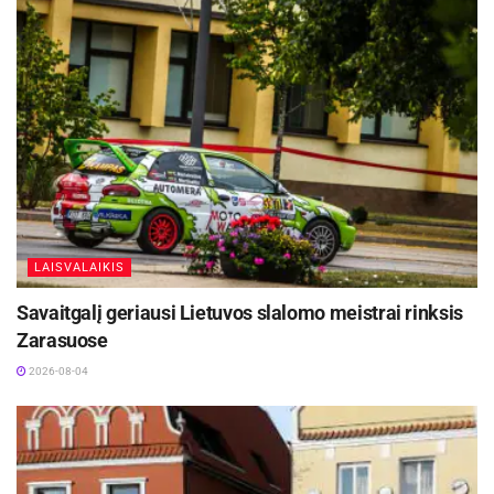
LAISVALAIKIS
Savaitgalį geriausi Lietuvos slalomo meistrai rinksis
Zarasuose
2026-08-04