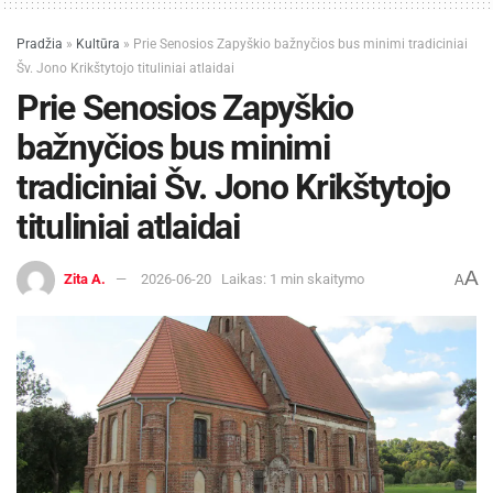
Pradžia
»
Kultūra
»
Prie Senosios Zapyškio bažnyčios bus minimi tradiciniai
Šv. Jono Krikštytojo tituliniai atlaidai
Prie Senosios Zapyškio
bažnyčios bus minimi
tradiciniai Šv. Jono Krikštytojo
tituliniai atlaidai
A
Zita A.
2026-06-20
Laikas: 1 min skaitymo
A