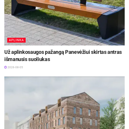
APLINKA
Už aplinkosaugos pažangą Panevėžiui skirtas antras
išmanusis suoliukas
2026-08-05