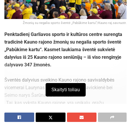
Žmonių su negalia sporto šventė „Pabūkime kartu“/Kauno raj.sav.nuotr.
Penktadienį Garliavos sporto ir kultūros centre surengta
tradicinė Kauno rajono žmonių su negalia sporto šventė
„Pabūkime kartu“. Kasmet laukiama šventė sukvietė
dalyvius iš 25 Kauno rajono seniūnijų – iš viso renginyje
dalyvavo 347 žmonės.
Šventės dalyvius sveikino Kauno rajono savivaldybės
vicemerai Laurynas Dilys ir Snieguolė Navickienė bei
Skaityti toliau
Seimo narys Šarūnas Šukevičius.
„Tai, kas vyksta Kauno rajone, yra unikalu, gražu,
nepakartojama ir pavyzdys visai Lietuvai. Čia galime
pabendrauti, parungtyniauti ir dar labiau susidraugauti“, –
sveikindamas susirinkusiuosius kalbėjo Kauno rajono