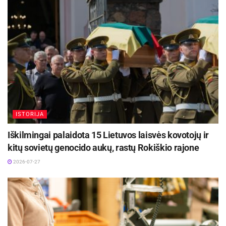
ISTORIJA
Iškilmingai palaidota 15 Lietuvos laisvės kovotojų ir
kitų sovietų genocido aukų, rastų Rokiškio rajone
2026-07-27