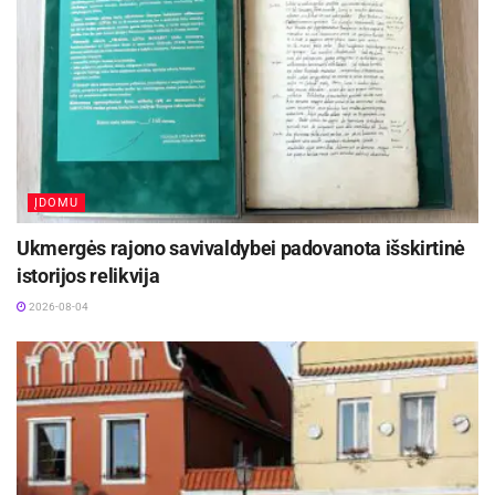
ĮDOMU
Ukmergės rajono savivaldybei padovanota išskirtinė
istorijos relikvija
2026-08-04