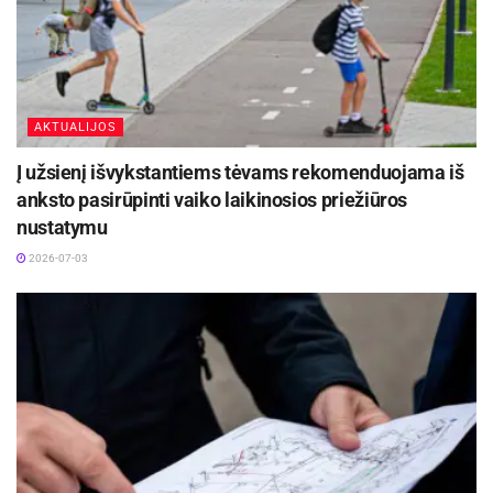
AKTUALIJOS
Į užsienį išvykstantiems tėvams rekomenduojama iš
anksto pasirūpinti vaiko laikinosios priežiūros
nustatymu
2026-07-03