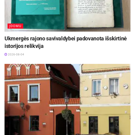
žurnale „National Geographic Lietuva“.
ĮDOMU
Ukmergės rajono savivaldybei padovanota išskirtinė
istorijos relikvija
2026-08-04