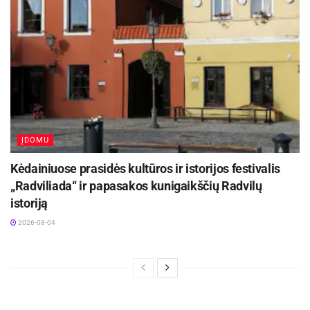
ĮDOMU
Kėdainiuose prasidės kultūros ir istorijos festivalis
„Radviliada“ ir papasakos kunigaikščių Radvilų
istoriją
2026-08-04