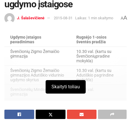
ugdymo įstaigose
A
J. Šalaševičienė
2015-08-31
Laikas: 1 min skaitymo
A
Ugdymo įstaigos
Rugsėjo 1-osios
pavadinimas
šventės pradžia
Švenčionių Zigmo Žemaičio
10.30 val. (kartu su
gimnazija
Švenčioniųpradine
mokykla)
Švenčionių Zigmo Žemaičio
10.30 val. (kartu su
gimnazijos Adutiškio vidurinio
Adutiškio pagrindine
ugdymo skyrius
mokykla)
Skaityti toliau
Švenčionėlių Mindaugo
11.00 val.
gimnazija
Pabradės „Ryto“ gimnazija
10.30 val.
Pabradės „Žeimenos“
9.00 val.
gimnazija
Švenčionėlių suaugusiųjų ir
9.00 val.