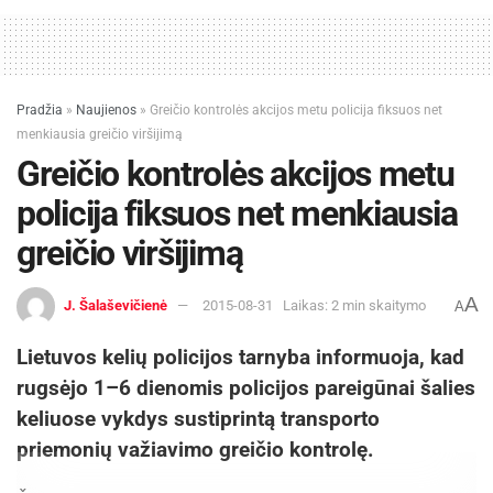
Pradžia
»
Naujienos
»
Greičio kontrolės akcijos metu policija fiksuos net
menkiausia greičio viršijimą
Greičio kontrolės akcijos metu
policija fiksuos net menkiausia
greičio viršijimą
A
J. Šalaševičienė
2015-08-31
Laikas: 2 min skaitymo
A
Lietuvos kelių policijos tarnyba informuoja, kad
rugsėjo 1–6 dienomis policijos pareigūnai šalies
keliuose vykdys sustiprintą transporto
priemonių važiavimo greičio kontrolę.