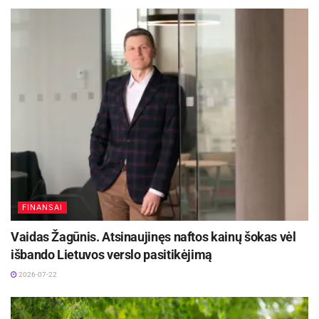
DHL perka „Venipak“ grupę: stiprins pozicijas
Baltijos šalyse
2026-07-28
Europos Sąjungos sankcijos „Mere“ tinklo
savininkams: ekonominio saugumo ir solidarumo
su Ukraina užtikrinimas
2026-07-25
FINANSAI
Vaidas Žagūnis. Atsinaujinęs naftos kainų šokas vėl
išbando Lietuvos verslo pasitikėjimą
2026-07-22