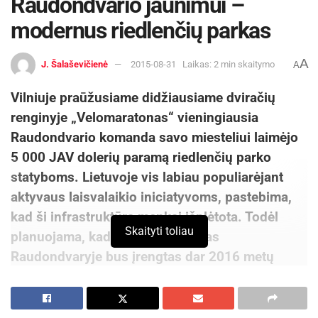
Raudondvario jaunimui –
modernus riedlenčių parkas
A
J. Šalaševičienė
2015-08-31
Laikas: 2 min skaitymo
A
Vilniuje praūžusiame didžiausiame dviračių
renginyje „Velomaratonas“ vieningiausia
Raudondvario komanda savo miesteliui laimėjo
5 000 JAV doleri
ų paramą riedlenčių parko
statyboms. Lietuvoje vis labiau populiarėjant
aktyvaus laisvalaikio iniciatyvoms, pastebima,
kad ši infrastruktūra menkai išplėtota. Todėl
Skaityti toliau
planuojama, kad riedlenčių parkas
Raudondvaryje bus įrengtas dar 2016 metų
gegužės mėnesį.
Nors ekstremalaus ir aktyvaus sporto varžybos