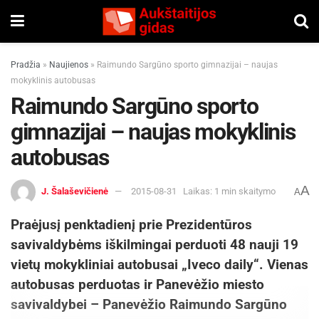
Pradžia
»
Naujienos
»
Raimundo Sargūno sporto gimnazijai – naujas
mokyklinis autobusas
Raimundo Sargūno sporto
gimnazijai – naujas mokyklinis
autobusas
A
J. Šalaševičienė
2015-08-31
Laikas: 1 min skaitymo
A
Praėjusį penktadienį prie Prezidentūros
savivaldybėms iškilmingai perduoti 48 nauji 19
vietų mokykliniai autobusai „Iveco daily“. Vienas
autobusas perduotas ir Panevėžio miesto
savivaldybei – Panevėžio Raimundo Sargūno