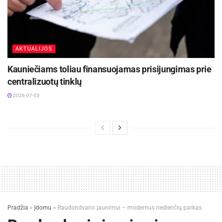
AKTUALIJOS
Kauniečiams toliau finansuojamas prisijungimas prie
centralizuotų tinklų
2026-07-03
Pradžia
»
Įdomu
»
Raudondvario jaunimui – modernus riedlenčių parkas