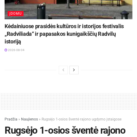
ĮDOMU
Kėdainiuose prasidės kultūros ir istorijos festivalis
„Radviliada“ ir papasakos kunigaikščių Radvilų
istoriją
2026-08-04
Pradžia
»
Naujienos
»
Rugsėjo 1-osios šventė rajono ugdymo įstaigose
Rugsėjo 1-osios šventė rajono