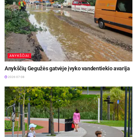
ANYKŠČIAI
Anykščių Gegužės gatvėje įvyko vandentiekio avarija
2026-07-08