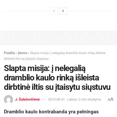
Pradžia
»
Įdomu
»
Slapta misija: į nelegalią dramblio kaulo rinką išleista
dirbtinė iltis su įtaisytu siųstuvu
Slapta misija: į nelegalią
dramblio kaulo rinką išleista
dirbtinė iltis su įtaisytu siųstuvu
A
J. Šalaševičienė
2015-08-31
Laikas: 2 min skaitymo
A
Dramblio kaulo kontrabanda yra pelningas