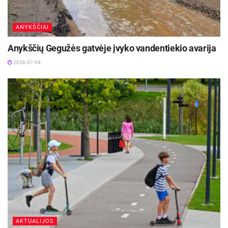
ANYKŠČIAI
Anykščių Gegužės gatvėje įvyko vandentiekio avarija
2026-07-08
AKTUALIJOS