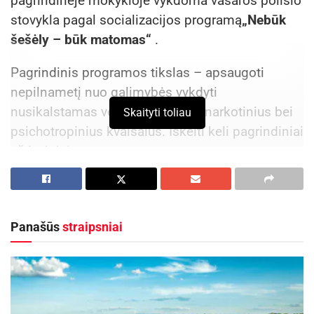
pagrindinėje mokykloje vykdoma vasaros poilsio
stovykla pagal socializacijos programą
„Nebūk
šešėly – būk matomas“
.
Pagrindinis programos tikslas – apsaugoti
nepilnametį nuo galimybės vykdyti
nusikalstamas veikas bei vartoti narkotinius bei
Skaityti toliau
psichotropinius kvaišalus. Iškelti keli pagrindiniai
uždaviniai:
Aktualios
naujienos
DHL perka „Venipak“ grupę: stiprins pozicijas
Panašūs
straipsniai
Baltijos šalyse
2026-07-28
Europos Sąjungos sankcijos „Mere“ tinklo
savininkams: ekonominio saugumo ir solidarumo
su Ukraina užtikrinimas