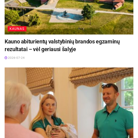
Specialisto teigimu, trečiasis modelis – tradicinė
šeima, kurioje darbai skirstomi į vyriškus ir
moteriškus. Tokių šeimų daugiausia kaime.
KAUNAS
Pagabą kviečia moterys
Kauno abiturientų valstybinių brandos egzaminų
rezultatai – vėl geriausi šalyje
Aktualios
naujienos
2026-07-24
DHL perka „Venipak“ grupę: stiprins pozicijas
Baltijos šalyse
2026-07-28
Europos Sąjungos sankcijos „Mere“ tinklo
savininkams: ekonominio saugumo ir solidarumo
su Ukraina užtikrinimas
2026-07-25
Statistika rodo, kad dažniausiai pagalbos prašo