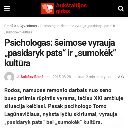
Pradžia
»
Gyvenimas
»
Psichologas: šeimose vyrauja „pasidaryk pats“ ir
„sumokėk“ kultūra
Psichologas: šeimose vyrauja
„pasidaryk pats“ ir „sumokėk“
kultūra
A
J. Šalaševičienė
2015-08-28
Laikas: 2 min skaitymo
A
Rodos, namuose remonto darbais nuo seno
buvo priimta rūpintis vyrams, tačiau XXI amžiuje
situacija keičiasi. Pasak pscihologo Tomo
Lagūnavičiaus, nyksta lyčių skirtumai, vyrauja
„pasidaryk pats“ bei „sumokėk“ kultūra.