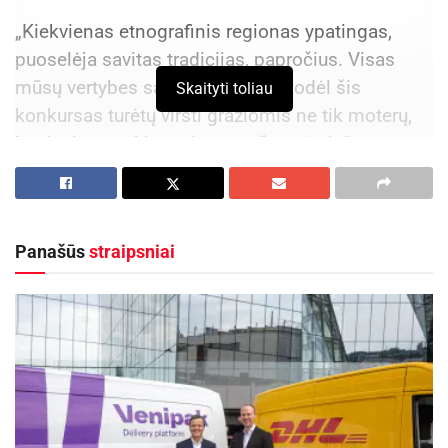
„Kiekvienas etnografinis regionas ypatingas,
puoselėja savitas tradicijas, papročius. Visas
mūsų vertybes saugo močiutės, todėl šis
Skaityti toliau
konkursas turėtų virsti gražiomis ne tik moterų,
bet ir visų penkių regionų varžytuvėmis“, – mano
renginio iniciatorius ir organizatorius, Tauragės
radijo vadovas,
kultūrinių projektų prodiuseris Valdas Latoža.
Panašūs
straipsniai
Iš pagarbos
brangiam žmogui
Močiutės, mamutės, mamulytės, senelės,
bobutės, babytės – kad ir kaip vadintume, jos
įkūnija meilę, gerumą, šilumą, namų jaukumą,
puoselėja ir perduoda ne tik šeimos, bet ir krašto