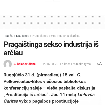
Pradžia
»
Naujienos
»
Pragaištinga sekso industrija iš arčiau
Pragaištinga sekso industrija iš
arčiau
A
J. Šalaševičienė
2015-08-28
Laikas: 1 min skaitymo
A
Rugpjūčio 31 d. (pirmadienį) 15 val. G.
Petkevičaitės-Bitės viešosios bibliotekos
konferencijų salėje – vieša paskaita-diskusija
„Prostitucija iš arčiau“. Jau 14 metų
Lietuvos
Caritas
vykdo pagalbos prostitucijoje