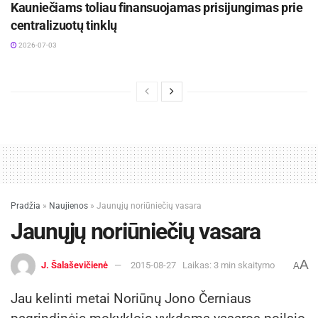
Kauniečiams toliau finansuojamas prisijungimas prie
centralizuotų tinklų
2026-07-03
Pradžia
»
Naujienos
»
Jaunųjų noriūniečių vasara
Jaunųjų noriūniečių vasara
A
J. Šalaševičienė
2015-08-27
Laikas: 3 min skaitymo
A
Jau kelinti metai Noriūnų Jono Černiaus