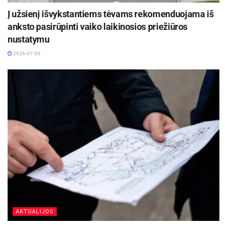
Į užsienį išvykstantiems tėvams rekomenduojama iš
anksto pasirūpinti vaiko laikinosios priežiūros
nustatymu
2026-07-03
AKTUALIJOS