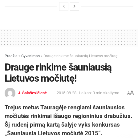
Pradžia
»
Gyvenimas
»
Drauge rinkime šauniausią Lietuvos močiutę!
Drauge rinkime šauniausią
Lietuvos močiutę!
A
J. Šalaševičienė
2015-08-28
Laikas: 3 min skaitymo
A
Trejus metus Tauragėje rengiami šauniausios
močiutės rinkimai išaugo regioninius drabužius.
Šį rudenį pirmą kartą
šalyje vyks konkursas
„Šauniausia Lietuvos močiutė 2015“.