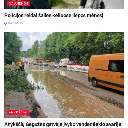
NAUJIENOS
Policijos reidai šalies keliuose liepos mėnesį
2026-07-13
ANYKŠČIAI
Anykščių Gegužės gatvėje įvyko vandentiekio avarija