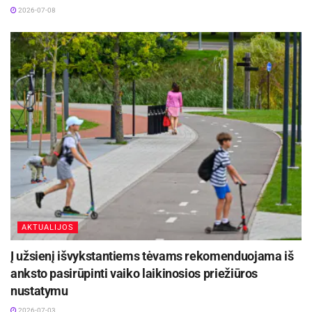
2026-07-08
AKTUALIJOS
Į užsienį išvykstantiems tėvams rekomenduojama iš
anksto pasirūpinti vaiko laikinosios priežiūros
nustatymu
2026-07-03