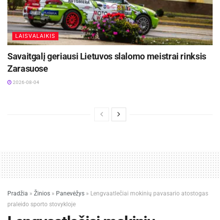
LAISVALAIKIS
Savaitgalį geriausi Lietuvos slalomo meistrai rinksis
Zarasuose
2026-08-04
Pradžia
»
Žinios
»
Panevėžys
»
Lengvaatlečiai mokinių pavasario atostogas
praleido sporto stovykloje