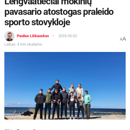
Lengvaatlečiai mokinių
pavasario atostogas praleido
sporto stovykloje
Paulius Liškauskas
2025-05-02
A
A
Laikas: 4 min skaitymo