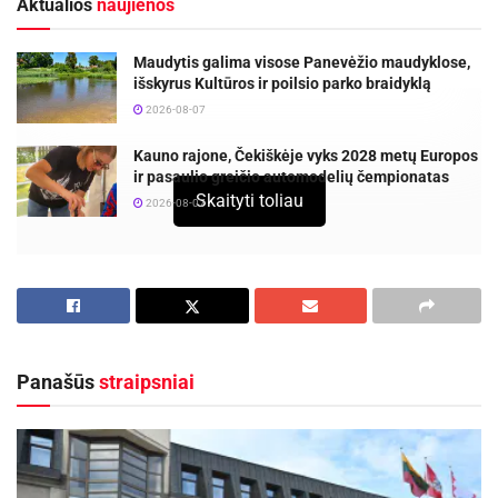
Aktualios
naujienos
Maudytis galima visose Panevėžio maudyklose,
išskyrus Kultūros ir poilsio parko braidyklą
2026-08-07
Kauno rajone, Čekiškėje vyks 2028 metų Europos
ir pasaulio greičio automodelių čempionatas
Skaityti toliau
2026-08-07
Panevėžio sporto centro lengvosios atletikos
treneriai Brigita Šaučiūnaitė, Viktorija Barvičiūtė ir
Gytis Krivickas su savo ugdytiniais mokinių
pavasario atostogas praleido sporto stovykloje.
Panašūs
straipsniai
Viktorija Barvičiūtė su lengvaatlečiais sportavo
Palangoje, o Brigita Šaučiūnaitė ir Gytis Krivickas
su ugdytiniais – Druskininkuose.