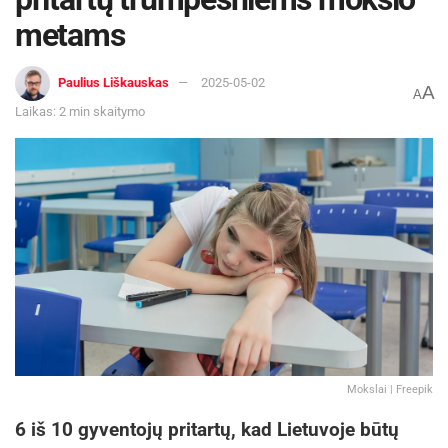
metams
Paulius Liškauskas
2025-05-02
A
A
Laikas: 2 min skaitymo
Mokslai | Freepik
6 iš 10 gyventojų pritartų, kad Lietuvoje būtų