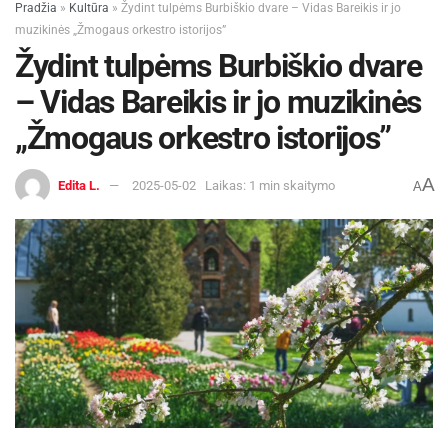
Pradžia
»
Kultūra
»
Žydint tulpėms Burbiškio dvare – Vidas Bareikis ir jo
muzikinės „Žmogaus orkestro istorijos”
Žydint tulpėms Burbiškio dvare
– Vidas Bareikis ir jo muzikinės
„Žmogaus orkestro istorijos”
A
Edita L.
2025-05-02
Laikas: 1 min skaitymo
A