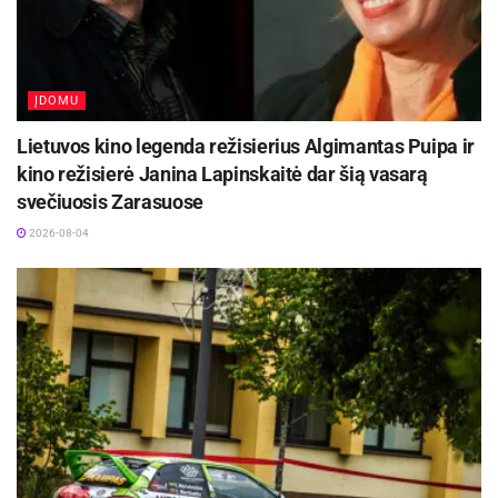
ĮDOMU
Lietuvos kino legenda režisierius Algimantas Puipa ir
kino režisierė Janina Lapinskaitė dar šią vasarą
svečiuosis Zarasuose
2026-08-04