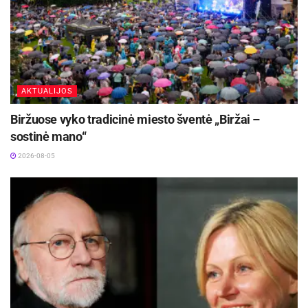
AKTUALIJOS
Biržuose vyko tradicinė miesto šventė „Biržai –
sostinė mano“
2026-08-05
Daugyvenės kultūros istorijos muziejaus-
draustinio informacija
Augustės Labenskytės ir Lauros Prascevičiūtės
nuotraukos
Šaltinis:
Pranešimas spaudai
Žymos:
Burbiškio dvaras
Renginiai
Vidas Bareikis