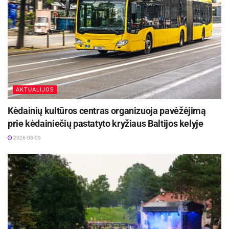
antradienį–sekmadienį – nuo 9 iki 19 valandos.
AKTUALIJOS
Kėdainių kultūros centras organizuoja pavėžėjimą
prie kėdainiečių pastatyto kryžiaus Baltijos kelyje
2026-08-05