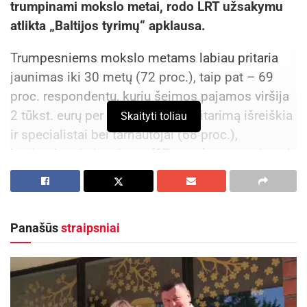
trumpinami mokslo metai, rodo LRT užsakymu
atlikta „Baltijos tyrimų“ apklausa.
Trumpesniems mokslo metams labiau pritaria
jaunimas iki 30 metų (72 proc.), taip pat – 69
proc. respondentų, kurių šeimos pajamos viršija
2 tūkst. eurų per mėnesį. Savo pritarimą išreiškia
Skaityti toliau
ir specialistai bei tarnautojai (68 proc.),
besimokantis jaunimas (87 proc.), respondentai,
turintys vaikų iki 18 metų (69 proc.). Labiausiai
pritarė tie respondentai, kurie augina 7–12 metų
vaikus (76 proc.).
Panašūs
straipsniai
Aktualios
naujienos
„Globalūs Zarasai“ subūrė kraštiečius iš įvairių
pasaulio kampelių