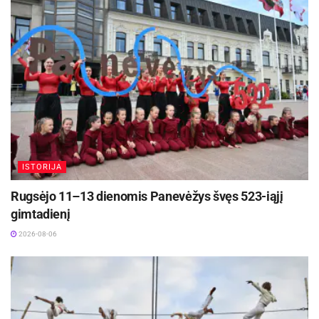
Koncerto dieną nuo 9 iki 18 valandos lankytojai
galės mėgautis žydinčiu dvaro gėlynu, apžiūrėti
veikiančią senovinių muzikinių dėžučių ir
gramofonų, muziejaus istorijos bei kitas
parodas.
Bilietus galima įsigyti internetu:
https://bilietai.daugyvenesmuziejus.lt/.
ISTORIJA
Aktualios
naujienos
Rugsėjo 11–13 dienomis Panevėžys švęs 523-iąjį
gimtadienį
Netrukus Zarasuose – aktorinio meistriškumo
kursai su aktore Emilija Latėnaite
2026-08-06
2026-08-08
Prasidėjo Respublikinis tapytojų pleneras
„Kėdainiai abipus Nevėžio“!
2026-08-07