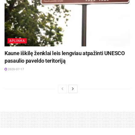
APLINKA
Kaune iškilę ženklai leis lengviau atpažinti UNESCO
pasaulio paveldo teritoriją
2026-07-17