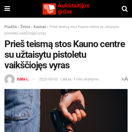
Pradžia
»
Žinios
»
Kaunas
»
Prieš teismą stos Kauno centre su užtaisytu
pistoletu vaikščiojęs vyras
Prieš teismą stos Kauno centre
su užtaisytu pistoletu
vaikščiojęs vyras
A
Edita L.
2025-05-02
Laikas: 1 min skaitymo
A