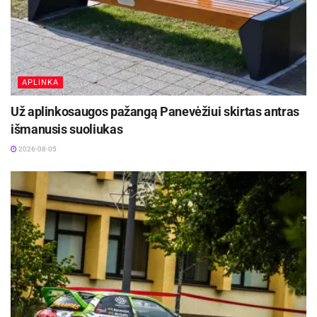
APLINKA
Už aplinkosaugos pažangą Panevėžiui skirtas antras
išmanusis suoliukas
2026-08-05