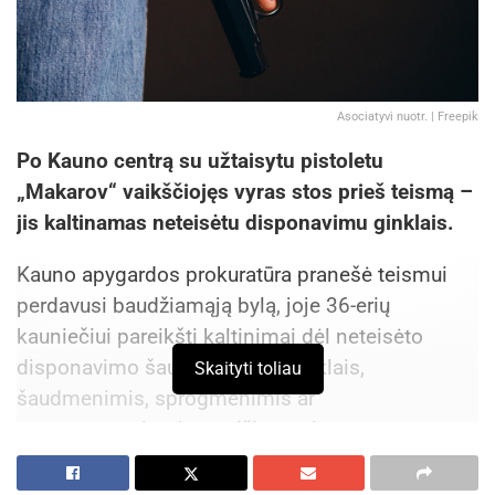
Asociatyvi nuotr. | Freepik
Po Kauno centrą su užtaisytu pistoletu
„Makarov“ vaikščiojęs vyras stos prieš teismą –
jis kaltinamas neteisėtu disponavimu ginklais.
Kauno apygardos prokuratūra pranešė teismui
perdavusi baudžiamąją bylą, joje 36-erių
kauniečiui pareikšti kaltinimai dėl neteisėto
disponavimo šaunamaisiais ginklais,
Skaityti toliau
šaudmenimis, sprogmenimis ar
sprogstamosiomis medžiagomis.
Aktualios
naujienos