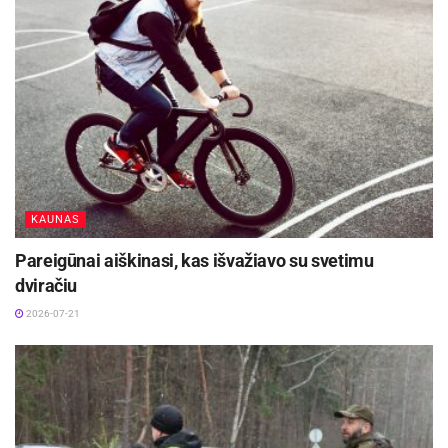
Žymos:
ELTA
KAUNAS
Pareigūnai aiškinasi, kas išvažiavo su svetimu
dviračiu
2026-07-21