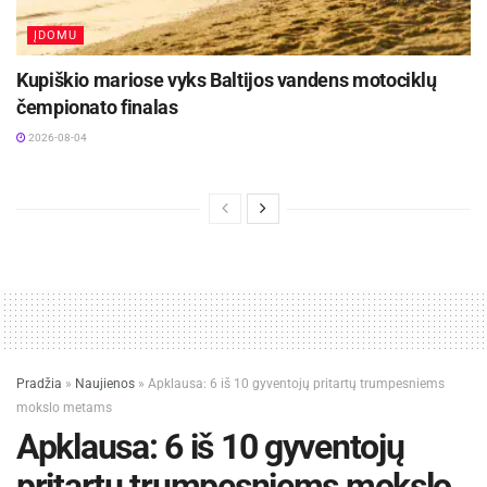
ĮDOMU
Kupiškio mariose vyks Baltijos vandens motociklų
čempionato finalas
2026-08-04
Pradžia
»
Naujienos
»
Apklausa: 6 iš 10 gyventojų pritartų trumpesniems
mokslo metams
Apklausa: 6 iš 10 gyventojų
pritartų trumpesniems mokslo