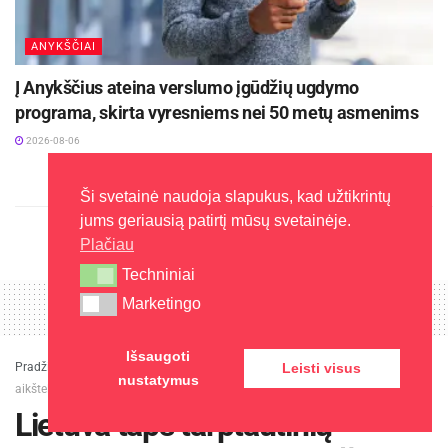
ANYKŠČIAI
Į Anykščius ateina verslumo įgūdžių ugdymo
programa, skirta vyresniems nei 50 metų asmenims
2026-08-06
Ši svetainė naudoja slapukus, kad užtikrintų
jums geriausią patirtį mūsų svetainėje.
Plačiau
Techniniai
Techniniai
Marketingo
Marketingo
Išsaugoti
Pradžia
»
Naujienos
»
Lietuva taps tarptautinių kariuomenės pratybų
Leisti visus
nustatymus
aikštele: žemai skraidys orlaiviai, dalyvaus tūkstančiai karių
Lietuva taps tarptautinių