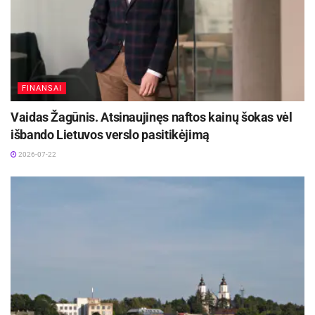
FINANSAI
Vaidas Žagūnis. Atsinaujinęs naftos kainų šokas vėl
išbando Lietuvos verslo pasitikėjimą
2026-07-22