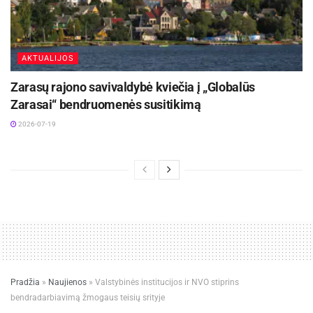
AKTUALIJOS
Zarasų rajono savivaldybė kviečia į „Globalūs
Zarasai“ bendruomenės susitikimą
2026-07-19
Pradžia
»
Naujienos
»
Valstybinės institucijos ir NVO stiprins
bendradarbiavimą žmogaus teisių srityje