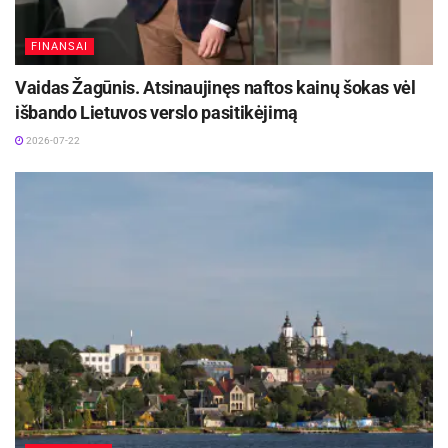
FINANSAI
Vaidas Žagūnis. Atsinaujinęs naftos kainų šokas vėl
išbando Lietuvos verslo pasitikėjimą
2026-07-22