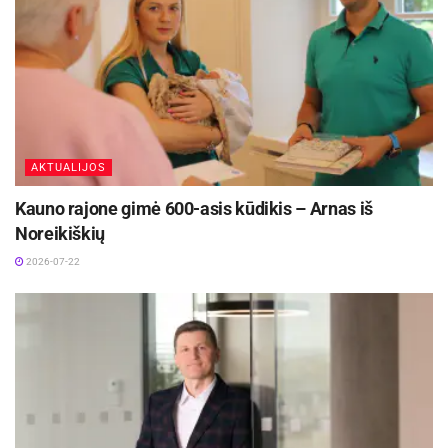
kraujo atsargos papildomos ir iš mokomų
donorų.
Higienos instituto informacija
AKTUALIJOS
Kauno rajone gimė 600-asis kūdikis – Arnas iš
Noreikiškių
2026-07-22