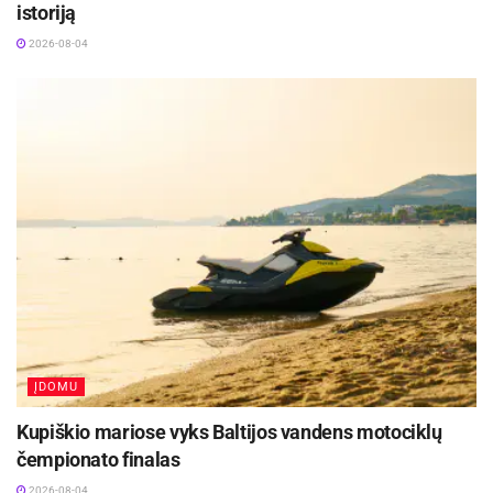
istoriją
dalyvavusieji gaus dovanų įvairių filmų DVD, o
2026-08-04
kiekvienos kategorijos laimėtojai bus išrinkti ir
apdovanoti atskirai profesionalų bei mėgėjų
grupėse. Jiems atiteks organizatorių įsteigti
prizai: mėgėjams – ekskursijos į klasterio
įmones ir laboratorijas; profesionalams –
stažuotės klasterio koordinatoriaus įmonėje.
Konkurso pradžia – birželio 15 d., darbus galite
siųsti iki rugpjūčio 1d. el. paštu info@cdw.lt.
Visos konkurso sąlygos – www.cdw.lt.
ĮDOMU
Kupiškio mariose vyks Baltijos vandens motociklų
čempionato finalas
2026-08-04