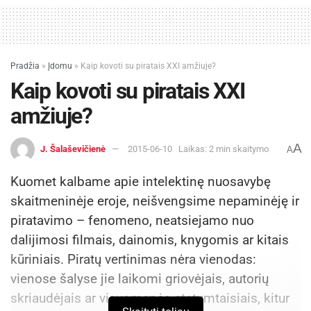
Pradžia
»
Įdomu
»
Kaip kovoti su piratais XXI amžiuje?
Kaip kovoti su piratais XXI
amžiuje?
A
J. Šalaševičienė
2015-06-10
Laikas: 2 min skaitymo
A
Kuomet kalbame apie intelektinę nuosavybę
skaitmeninėje eroje, neišvengsime nepaminėję ir
piratavimo – fenomeno, neatsiejamo nuo
dalijimosi filmais, dainomis, knygomis ar kitais
kūriniais. Piratų vertinimas nėra vienodas:
vienose šalyse jie laikomi griovėjais, autorių
skriaudėjais ar visuomenės atstumtaisiais, kitur