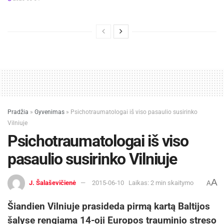
Pradžia
»
Gyvenimas
»
Psichotraumatologai iš viso pasaulio susirinko
Vilniuje
Psichotraumatologai iš viso
pasaulio susirinko Vilniuje
A
J. Šalaševičienė
2015-06-10
Laikas: 2 min skaitymo
A
Šiandien Vilniuje prasideda pirmą kartą Baltijos
šalyse rengiama 14-oji Europos trauminio streso