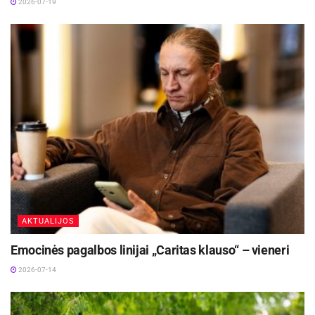
2026-07-19
Vengti tortų ir pyragaičių, kuriems pagaminti
naudojami žali kiaušiniai. Laikytis asmens
higienos, visada nusiplauti rankas prieš
gamindami maistą ir kiekvieną kartą po žalios
mėsos dorojimo, pasinaudojus tualetu ar kūdikiui
pakeitus sauskelnes.
AKTUALIJOS
Emocinės pagalbos linijai „Caritas klauso“ – vieneri
2026-07-14