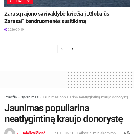
AKTUALIJOS
Zarasų rajono savivaldybė kviečia į „Globalūs
Zarasai“ bendruomenės susitikimą
2026-07-19
Pradžia
»
Gyvenimas
»
Jaunimas populiarina neatlygintiną kraujo donorystę
Jaunimas populiarina
neatlygintiną kraujo donorystę
A
J. Šalaševičienė
2015-06-10
Laikas: 2 min skaitymo
A