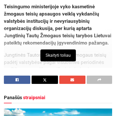
Teisingumo ministerijoje vyko kasmetinė
žmogaus teisių apsaugos veiklą vykdančių
valstybės institucijų ir nevyriausybinių
organizacijų diskusija, per kurią aptarta
Jungtinių Tautų Žmogaus teisių tarybos Lietuvai
pateiktų rekomendacijų įgyvendinimo pažanga.
Jungtinės Tautos, vertindamos žmogaus teisių
Skaityti toliau
padėtį valstybėse pagal visuotinės periodinės
peržiūros procedūrą, atsižvelgia į tris elementus:
valstybės pateiktą informaciją, apibendrintus
duomenis apie kitų šios valstybės ataskaitų ar
problemų svarstymą Junginių Tautų padaliniuose
Panašūs
straipsniai
ir nevyriausybinių organizacijų atsiliepimus. Toks
vertinimo modelis skatina glaudesnį valstybės
institucijų ir nevyriausybinių organizacijų