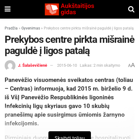
Pradžia
»
Gyvenimas
»
Prekybos centre pirkta mišrainė paguldė į ligos patalą
Prekybos centre pirkta mišrainė
paguldė į ligos patalą
A
J. Šalaševičienė
2015-06-10
Laikas: 2 min skaitymo
A
Panevėžio visuomenės sveikatos centras (toliau
– Centras) informuoja, kad 2015 m. birželio 9 d.
iš VšĮ Panevėžio Respublikinės ligoninės
Infekcinių ligų skyriaus gavo 10 skubių
pranešimų apie susirgimus ūmiomis žarnyno
infekcijomis.
Pirminiais duomenimis ligoninėje hospitalizuoti
Skaityti toliau