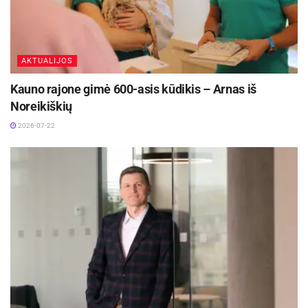
konferencijų centre.
Daugiau informacijos apie konferenciją ieškokite
interneto svetainėje www.estss2015.eu.
AKTUALIJOS
Kauno rajone gimė 600-asis kūdikis – Arnas iš
Noreikiškių
2026-07-22