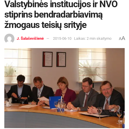
Valstybinės institucijos ir NVO
stiprins bendradarbiavimą
žmogaus teisių srityje
A
J. Šalaševičienė
2015-06-10
Laikas: 2 min skaitymo
A