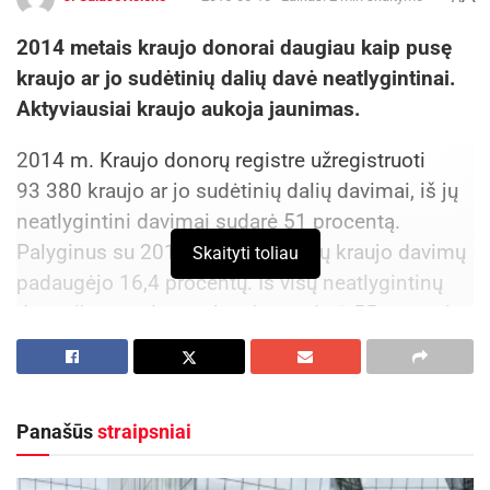
2014 metais kraujo donorai daugiau kaip pusę
kraujo ar jo sudėtinių dalių davė neatlygintinai.
Aktyviausiai kraujo aukoja jaunimas.
2014 m. Kraujo donorų registre užregistruoti
93 380 kraujo ar jo sudėtinių dalių davimai, iš jų
neatlygintini davimai sudarė 51 procentą.
Palyginus su 2013 m., neatlygintų kraujo davimų
Skaityti toliau
padaugėjo 16,4 procentų. Iš visų neatlygintinų
donacijų vyrų duotas kraujas sudarė 55 proc. viso
neatlygintino kraujo. Aktyviausiai kraujo duoda
donorai iki 30 metų. Pernai jie kraujo davė
48 299 kartus, tai sudarė net 51,7 proc. visų
Panašūs
straipsniai
kraujo davimų. Šio amžiaus donorų neatlygintini
kraujo davimai sudarė 51,8 proc. visų jų donacijų.