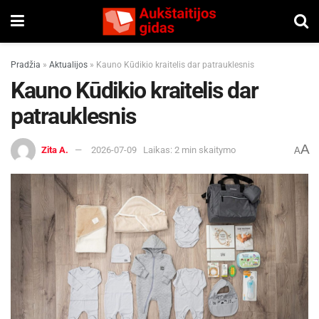
Pradžia
»
Aktualijos
»
Kauno Kūdikio kraitelis dar patrauklesnis
Kauno Kūdikio kraitelis dar
patrauklesnis
A
Zita A.
2026-07-09
Laikas: 2 min skaitymo
A