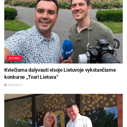
išlaikymo. Pakartotinai socialinė pašalpa gali
būti skiriama ir mokama ne anksčiau kaip po 12
mėnesių.
Aktualios
naujienos
Kaune – nemokamos vasaros stovyklos vaikams
ĮDOMU
2026-08-07
Kviečiama dalyvauti visoje Lietuvoje vykstančiame
Europos sveikatos draudimo kortelę gali pakeisti
konkurse „Tvari Lietuva“
sertifikatas
2026-08-07
2026-08-07
Pokyčiai taip pat aktualūs šeimoms,
auginančioms vaikus su negalia. Vertinant teisę į
piniginę socialinę paramą, į pajamas