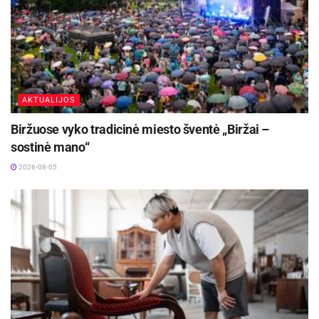
AKTUALIJOS
Biržuose vyko tradicinė miesto šventė „Biržai –
sostinė mano“
2026-08-05