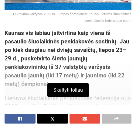
Fektavimo varžybos 2025 m. Europos čempionate Kaune/Lietuvos šiuolaikinės
penkiakovės federacijos nuotr.
Kaunas vis labiau įsitvirtina kaip viena iš
pasaulio šiuolaikinės penkiakovės sostinių. Jau
po kiek daugiau nei dviejų savaičių, liepos 23–
29 d., pusketvirto šimto jaunųjų
penkiakovininkų iš 37 valstybių varžysis
pasaulio jaunių (iki 17 metų) ir jaunimo (iki 22
metų) čempionate.
Skaityti toliau
Lietuvos šiuolaikinės penkiakovės federacija nuo
2023 m. mūsų šalyje pradėjo organizuoti
aukščiausio lygio renginius. Varžybų lygis
nuosekliai augo – nuo jaunimo čempionatų iki
pasaulio suaugusiųjų čempionato, kuris pernai