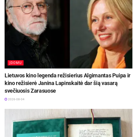
ĮDOMU
Lietuvos kino legenda režisierius Algimantas Puipa ir
kino režisierė Janina Lapinskaitė dar šią vasarą
svečiuosis Zarasuose
2026-08-04