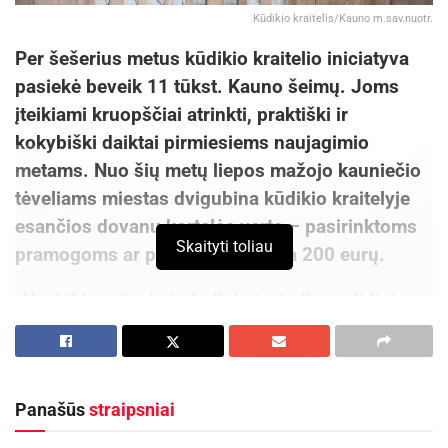
Kūdikio kraitelis/Kauno m.sav.nuotr.
Per šešerius metus kūdikio kraitelio iniciatyva
pasiekė beveik 11 tūkst. Kauno šeimų. Joms
įteikiami kruopščiai atrinkti, praktiški ir
kokybiški daiktai pirmiesiems naujagimio
metams. Nuo šių metų liepos mažojo kauniečio
tėveliams miestas dvigubina kūdikio kraitelyje
esančios dovanų kortelės vertę – pasirinktoms
Skaityti toliau
pramogoms ar prekėms skiriama 200 eurų.
„Nesitikime, kad simbolinis kraitelio padidinimas
pagerins gimstamumą, tačiau bent jau tėveliai
galės sau leisti daugiau – atsipūsti, pasilepinti,
pasidžiaugti savimi ir nauju kauniečiu“, – sako
Panašūs
straipsniai
Kauno meras Visvaldas Matijošaitis