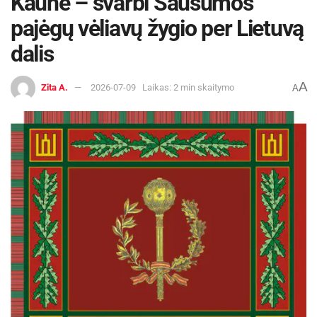
Kaune – svarbi Sausumos
pajėgų vėliavų žygio per Lietuvą
dalis
A
Zita A.
2026-07-09
Laikas: 2 min skaitymo
A