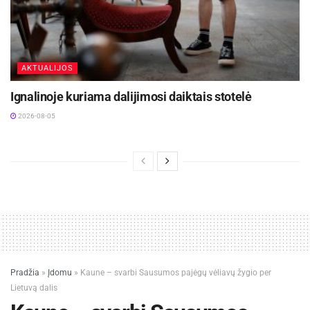
AKTUALIJOS
Ignalinoje kuriama dalijimosi daiktais stotelė
2026-08-05
Pradžia
»
Įdomu
»
Kaune – svarbi Sausumos pajėgų vėliavų žygio per
Lietuvą dalis