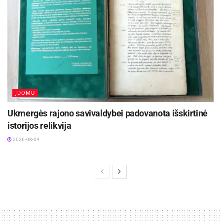
ĮDOMU
Ukmergės rajono savivaldybei padovanota išskirtinė
istorijos relikvija
2026-08-04