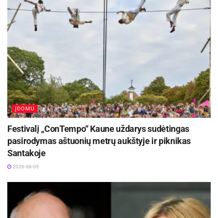
gynėjų kartas.
Šaltinis:
Kauno miesto savivaldybė
ĮDOMU
Festivalį „ConTempo“ Kaune uždarys sudėtingas
pasirodymas aštuonių metrų aukštyje ir piknikas
Santakoje
2026-08-05