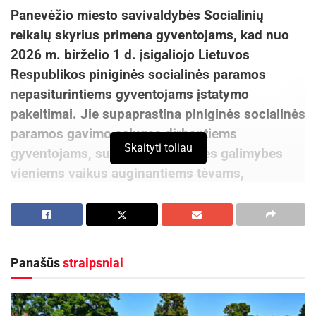
lėšomis, kurias administruoja Nacionalinė sporto
Panevėžio miesto savivaldybės Socialinių
agentūra, taip pat Kauno miesto savivaldybės
reikalų skyrius primena gyventojams, kad nuo
lėšomis.
2026 m. birželio 1 d. įsigaliojo Lietuvos
Respublikos piniginės socialinės paramos
Šaltinis:
Kauno miesto savivaldybė
nepasiturintiems gyventojams įstatymo
pakeitimai. Jie supaprastina piniginės socialinės
paramos gavimo sąlygas dirbantiems
Skaityti toliau
gyventojams, sudaro palankesnes galimybes
vieniems vaikus auginantiems tėvams,
šeimoms, auginančioms vaikus su negalia, ir
gyventojams, pradėjusiems dirbti.
Vienas svarbiausių pakeitimų – atsisakyta
Panašūs
straipsniai
reikalavimo dirbantiems asmenims dirbti ne
mažiau kaip du trečdalius maksimalios darbo
laiko trukmės. Nuo šiol gyventojai, dirbantys ne