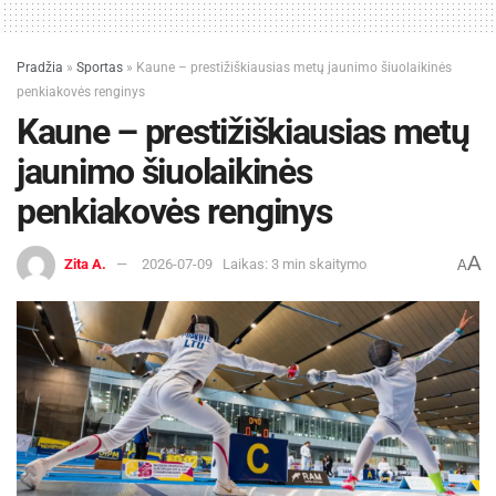
Pradžia
»
Sportas
»
Kaune – prestižiškiausias metų jaunimo šiuolaikinės
penkiakovės renginys
Kaune – prestižiškiausias metų
jaunimo šiuolaikinės
penkiakovės renginys
A
Zita A.
2026-07-09
Laikas: 3 min skaitymo
A