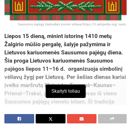
Sausumos pajėgų Vadovybės kovinė vėliava/https://lt.wikipedia.org/ nuotr.
Liepos 15 dieną, minint istorinę 1410 metų
Žalgirio mūšio pergalę, šalyje pažymima ir
Lietuvos kariuomenės Sausumos pajėgų diena.
Šia proga Lietuvos kariuomenės Sausumos
pajėgos liepos 11–16 d. organizuoja simbolinį
vėliavų žygį per Lietuvą. Per šešias dienas kariai
įveiks maršrutą Klaipėda–Tauragė–Kaunas–
Skaityti toliau
Prienai–Trakai, perduodami vėliavas iš vieno
Sausumos pajėgų vieneto kitam. Ši tradicija
simbolizuoja tarnybos tęstinumą, atsakomybės
perdavimą ir skirtingų karių kartų vienybę.