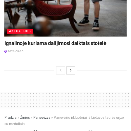
AKTUALIJOS
Ignalinoje kuriama dalijimosi daiktais stotelė
2026-08-05
Pradžia
»
Žinios
»
Panevėžys
»
Panevėžio irkluotojai iš Lietuvos taurės grįžo
su medaliais