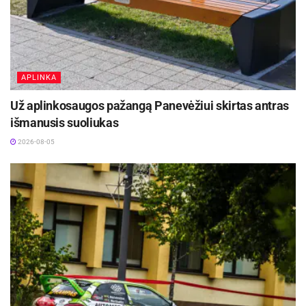
APLINKA
Už aplinkosaugos pažangą Panevėžiui skirtas antras
išmanusis suoliukas
2026-08-05