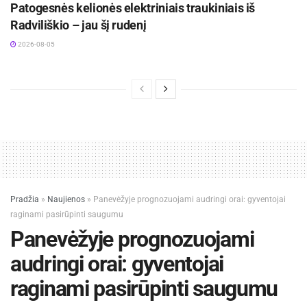
Patogesnės kelionės elektriniais traukiniais iš
Radviliškio – jau šį rudenį
2026-08-05
Pradžia
»
Naujienos
»
Panevėžyje prognozuojami audringi orai: gyventojai
raginami pasirūpinti saugumu
Panevėžyje prognozuojami
audringi orai: gyventojai
raginami pasirūpinti saugumu