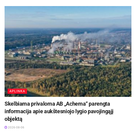
Aktualios
naujienos
Biržų rajone planuojama Širvėnos ežero Astravo
užtvankos rekonstrukcija
2026-08-07
Maudytis galima visose Panevėžio maudyklose,
išskyrus Kultūros ir poilsio parko braidyklą
2026-08-07
Šaltinis:
Kauno rajono savivaldybė
APLINKA
Skelbiama privaloma AB „Achema“ parengta
informacija apie aukštesniojo lygio pavojingąjį
objektą
2026-08-06