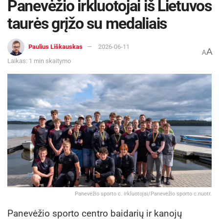
Panevėžio irkluotojai iš Lietuvos
taurės grįžo su medaliais
Paulius Liškauskas
2026-06-11
A
A
Laikas: 1 min skaitymo
Panevėžio sporto c. irkluotojai/Panevėžio sporto c.nuotr.
Panevėžio sporto centro baidarių ir kanojų