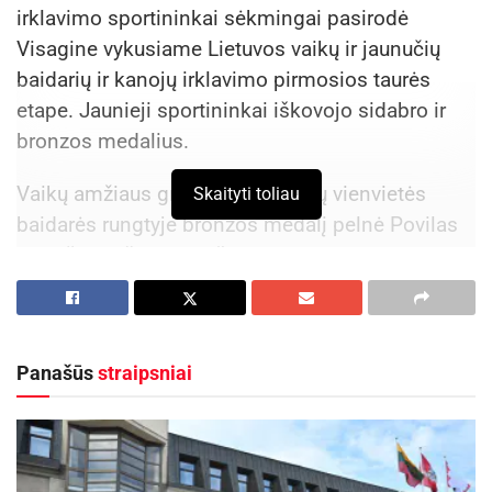
irklavimo sportininkai sėkmingai pasirodė
Visagine vykusiame Lietuvos vaikų ir jaunučių
baidarių ir kanojų irklavimo pirmosios taurės
etape. Jaunieji sportininkai iškovojo sidabro ir
bronzos medalius.
Vaikų amžiaus grupėje 200 metrų vienvietės
Skaityti toliau
baidarės rungtyje bronzos medalį pelnė Povilas
Kerpiškis, užėmęs trečiąją vietą tarp stipriausių
šalies jaunųjų baidarininkų.
Aktualios
naujienos
Panašūs
straipsniai
Maudytis galima visose Panevėžio maudyklose,
išskyrus Kultūros ir poilsio parko braidyklą
2026-08-07
Kauno rajone, Čekiškėje vyks 2028 metų Europos