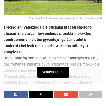
Vandžiogalos stadiono atnaujinimo darbai/Kauno raj.sav.nuotr.
Trečiadienį Vandžiogaloje oficialiai pradėti stadiono
atnaujinimo darbai. Įgyvendinus projektą mokyklos
bendruomenė ir vietos gyventojai galės naudotis
moderniu bei įvairioms sporto veikloms pritaikytu
kompleksu.
Darbų pradžią simboliškai pažymėjo gimnazijos mokinių
pasirodymas, kuriame buvo pristatytos įvairios mokykloje
puoselėjamos sporto šakos.
Skaityti toliau
Šventėje dalyvavo Kauno rajono savivaldybės meras
Valerijus Makūnas, vicemerai Snieguolė Navickienė ir
Laurynas Dilys ir kiti atstovai, projekto rangovai,
Vandžiogalos seniūnas Jurgis Bukauskas, gimnazijos
direktorius Algirdas Šiušas, mokytojai, mokiniai bei