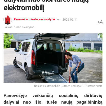
elektromobilį
Panevėžio miesto savivaldybė
2026-06-11
A
A
Laikas: 1 min skaitymo
Naujas elektromobilis „Citroen Berlingo“/G. Kartano nuotr.
Panevėžyje veikiančių socialinių dirbtuvių
dalyviai nuo šiol turės naują pagalbininką