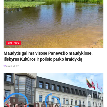
vežti, edukacijoms organizuoti ir socialinių
kavinių veiklai aptarnauti“, – sako Panevėžio
socialinių pokyčių centro direktorė Lina Trebienė.
Aktualios
naujienos
Rokiškyje užbaigtas remontuoti Respublikos
gatvės dviračių ir pėsčiųjų takas
APLINKA
2026-08-07
Maudytis galima visose Panevėžio maudyklose,
išskyrus Kultūros ir poilsio parko braidyklą
Biržų rajone planuojama Širvėnos ežero Astravo
užtvankos rekonstrukcija
2026-08-07
2026-08-07
Įsigyjant transporto priemonę buvo svarbu, kad ji
būtų draugiška aplinkai ir pritaikyta žmonių su
negalia poreikiams. Elektromobiliu bus galima
vežti socialinėse dirbtuvėse pagamintą