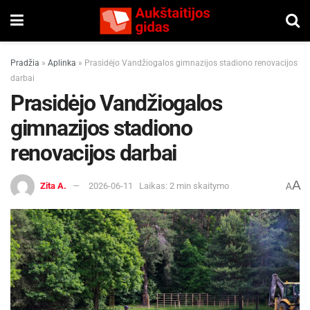
Pradžia
»
Aplinka
»
Prasidėjo Vandžiogalos gimnazijos stadiono renovacijos
darbai
Prasidėjo Vandžiogalos
gimnazijos stadiono
renovacijos darbai
A
Zita A.
2026-06-11
Laikas: 2 min skaitymo
A