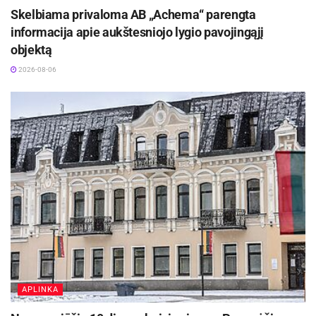
Skelbiama privaloma AB „Achema“ parengta
informacija apie aukštesniojo lygio pavojingąjį
objektą
2026-08-06
APLINKA