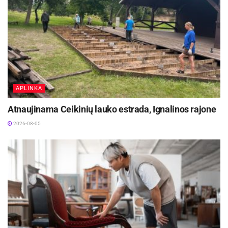
APLINKA
Atnaujinama Ceikinių lauko estrada, Ignalinos rajone
2026-08-05