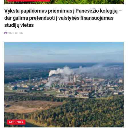
Vyksta papildomas priėmimas į Panevėžio kolegiją –
dar galima pretenduoti į valstybės finansuojamas
studijų vietas
2026-08-06
APLINKA