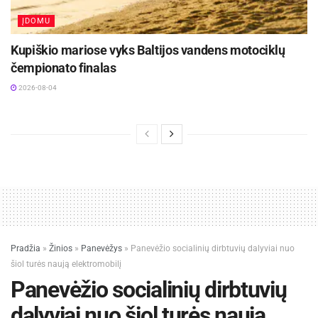
ĮDOMU
Kupiškio mariose vyks Baltijos vandens motociklų
čempionato finalas
2026-08-04
Pradžia
»
Žinios
»
Panevėžys
»
Panevėžio socialinių dirbtuvių dalyviai nuo
šiol turės naują elektromobilį
Panevėžio socialinių dirbtuvių
dalyviai nuo šiol turės naują