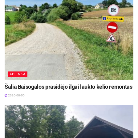
APLINKA
Šalia Baisogalos prasidėjo ilgai laukto kelio remontas
2026-08-05