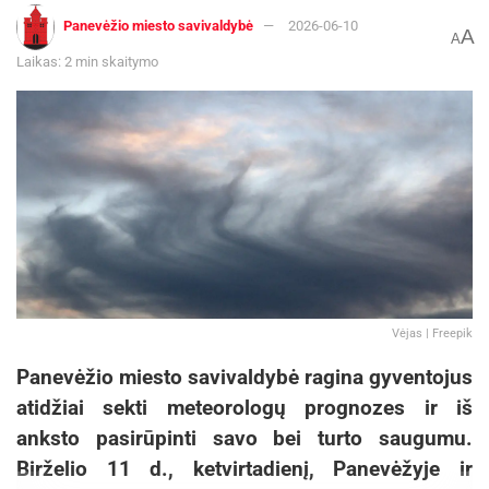
Panevėžio miesto savivaldybė
2026-06-10
A
A
Laikas: 2 min skaitymo
Vėjas | Freepik
Panevėžio miesto savivaldybė ragina gyventojus
atidžiai sekti meteorologų prognozes ir iš
anksto pasirūpinti savo bei turto saugumu.
Birželio 11 d., ketvirtadienį, Panevėžyje ir