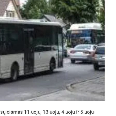
sų eismas 11-uoju, 13-uoju, 4-uoju ir 5-uoju