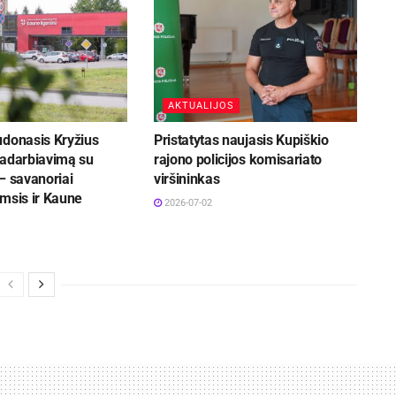
AKTUALIJOS
udonasis Kryžius
Pristatytas naujasis Kupiškio
radarbiavimą su
rajono policijos komisariato
– savanoriai
viršininkas
msis ir Kaune
2026-07-02