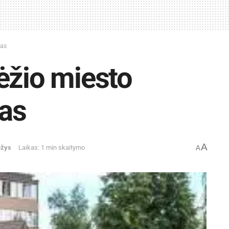
mas
ėžio miesto
as
A
ėžys
Laikas: 1 min skaitymo
A