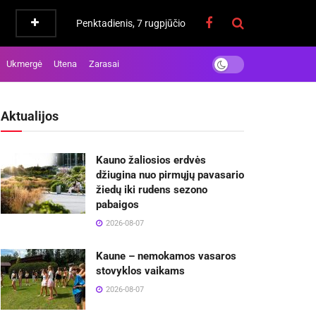
Penktadienis, 7 rugpjūčio
Ukmergė
Utena
Zarasai
Aktualijos
Kauno žaliosios erdvės
džiugina nuo pirmųjų pavasario
žiedų iki rudens sezono
pabaigos
2026-08-07
Kaune – nemokamos vasaros
stovyklos vaikams
2026-08-07