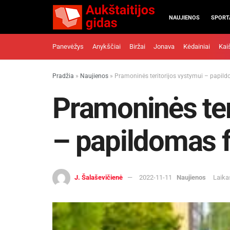
NAUJIENOS
SPORT
Panevėžys
Anykščiai
Biržai
Jonava
Kėdainiai
Kai
Pradžia
»
Naujienos
»
Pramoninės teritorijos vystymui – papil
Pramoninės ter
– papildomas 
J. Šalaševičienė
2022-11-11
Naujienos
Laika