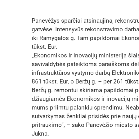
Panevėžys sparčiai atsinaujina, rekonstru
gatvėse. Intensyvūs rekonstravimo darbai
iki Ramygalos g. Tam papildomai Ekonomi
tūkst. Eur.
„Ekonomikos ir inovacijų ministerija ši
savivaldybės pateiktoms paraiškoms dėl
infrastruktūros vystymo darbų Elektroniko
861 tūkst. Eur, o Beržų g. – per 261 tūkst
Beržų g. remontui skiriama papildomai pe
džiaugiamės Ekonomikos ir inovacijų mini
mums priimtu palankiu sprendimu. Neabe
sutvarkymas ženkliai prisidės prie naujų 
pritraukimo“, – sako Panevėžio miesto s
Jukna.