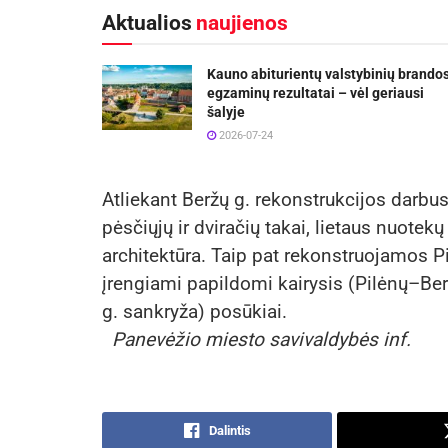
Aktualios
naujienos
Kauno abiturientų valstybinių brando
egzaminų rezultatai – vėl geriausi
šalyje
2026-07-24
Atliekant Beržų g. rekonstrukcijos darbus
pėsčiųjų ir dviračių takai, lietaus nuotekų
architektūra. Taip pat rekonstruojamos 
įrengiami papildomi kairysis (Pilėnų–Ber
g. sankryža) posūkiai.
Panevėžio miesto savivaldybės inf.
Dalintis