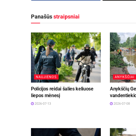
Panašūs
straipsniai
NAUJIENOS
ANYKŠČIAI
Policijos reidai šalies keliuose
Anykščių Ge
liepos mėnesį
vandentiekio
2026-07-13
2026-07-08