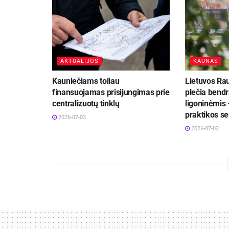
AKTUALIJOS
KAUNAS
Kauniečiams toliau
Lietuvos Ra
finansuojamas prisijungimas prie
plečia bend
centralizuotų tinklų
ligoninėmis 
praktikos se
2026-07-03
2026-07-02