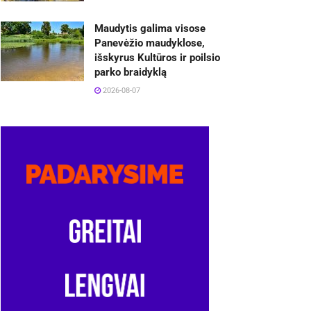
Maudytis galima visose
Panevėžio maudyklose,
išskyrus Kultūros ir poilsio
parko braidyklą
2026-08-07