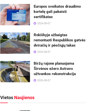
Europos sveikatos draudimo
kortelę gali pakeisti
sertifikatas
2026-08-07
Rokiškyje užbaigtas
remontuoti Respublikos gatvės
dviračių ir pėsčiųjų takas
2026-08-07
Biržų rajone planuojama
Širvėnos ežero Astravo
užtvankos rekonstrukcija
2026-08-07
Vietos
Naujienos