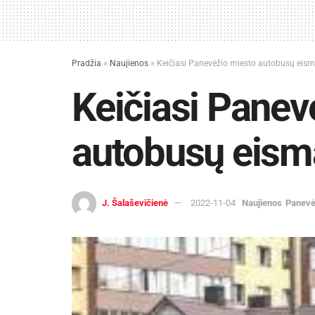
Pradžia
»
Naujienos
»
Keičiasi Panevėžio miesto autobusų eis
Keičiasi Panev
autobusų eism
J. Šalaševičienė
2022-11-04
Naujienos
Panev