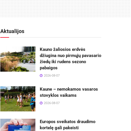
Aktualijos
Kauno žaliosios erdvės
džiugina nuo pirmųjų pavasario
žiedų iki rudens sezono
pabaigos
2026-08-07
Kaune – nemokamos vasaros
stovyklos vaikams
2026-08-07
Europos sveikatos draudimo
kortelę gali pakeisti