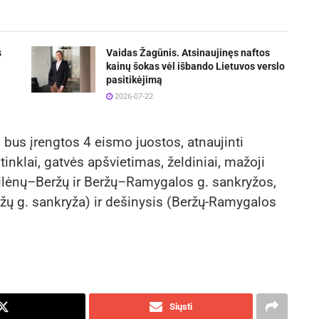
s
Vaidas Žagūnis. Atsinaujinęs naftos
kainų šokas vėl išbando Lietuvos verslo
pasitikėjimą
2026-07-22
 bus įrengtos 4 eismo juostos, atnaujinti
 tinklai, gatvės apšvietimas, želdiniai, mažoji
Pilėnų–Beržų ir Beržų–Ramygalos g. sankryžos,
žų g. sankryža) ir dešinysis (Beržų-Ramygalos
Siųsti