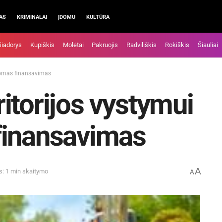
AS
KRIMINALAI
ĮDOMU
KULTŪRA
šiadorys
Kupiškis
Molėtai
Pakruojis
Radviliškis
Rokiškis
Šiauliai
domas finansavimas
itorijos vystymui
finansavimas
A
s: 1 min skaitymo
A