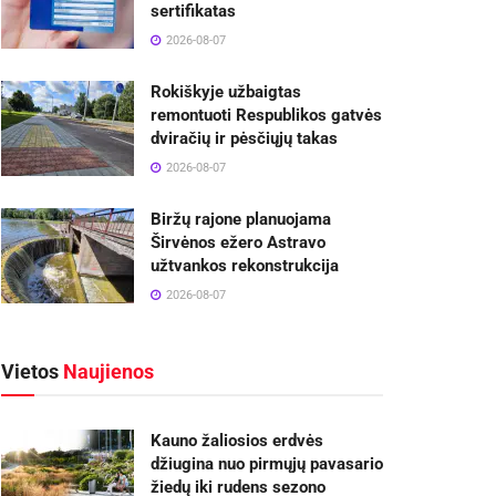
sertifikatas
2026-08-07
Rokiškyje užbaigtas
remontuoti Respublikos gatvės
dviračių ir pėsčiųjų takas
2026-08-07
Biržų rajone planuojama
Širvėnos ežero Astravo
užtvankos rekonstrukcija
2026-08-07
Vietos
Naujienos
Kauno žaliosios erdvės
džiugina nuo pirmųjų pavasario
žiedų iki rudens sezono