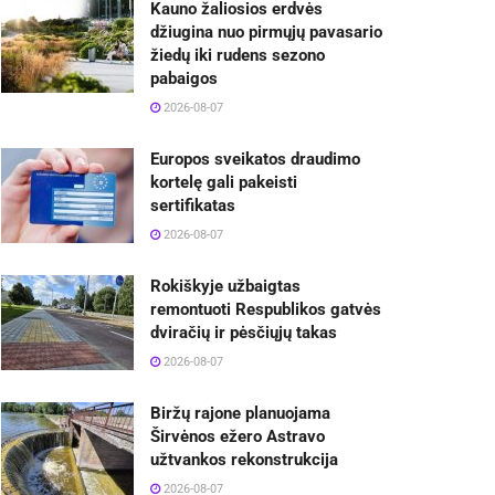
Kauno žaliosios erdvės
džiugina nuo pirmųjų pavasario
žiedų iki rudens sezono
pabaigos
2026-08-07
Europos sveikatos draudimo
kortelę gali pakeisti
sertifikatas
2026-08-07
Rokiškyje užbaigtas
remontuoti Respublikos gatvės
dviračių ir pėsčiųjų takas
2026-08-07
Biržų rajone planuojama
Širvėnos ežero Astravo
užtvankos rekonstrukcija
2026-08-07