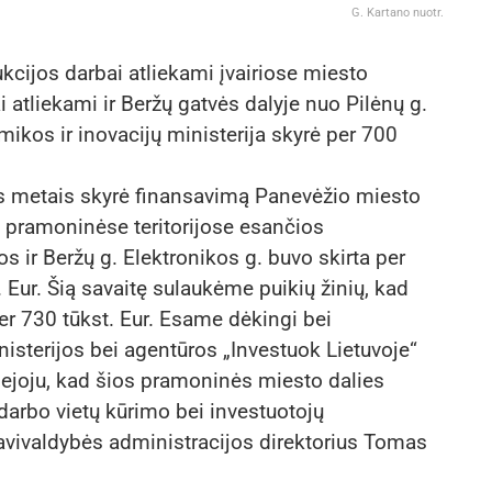
G. Kartano nuotr.
kcijos darbai atliekami įvairiose miesto
 atliekami ir Beržų gatvės dalyje nuo Pilėnų g.
kos ir inovacijų ministerija skyrė per 700
ais metais skyrė finansavimą Panevėžio miesto
 pramoninėse teritorijose esančios
s ir Beržų g. Elektronikos g. buvo skirta per
. Eur. Šią savaitę sulaukėme puikių žinių, kad
r 730 tūkst. Eur. Esame dėkingi bei
sterijos bei agentūros „Investuok Lietuvoje“
joju, kad šios pramoninės miesto dalies
darbo vietų kūrimo bei investuotojų
avivaldybės administracijos direktorius Tomas